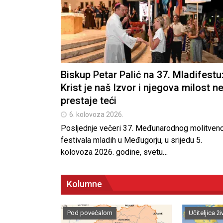
21. srpnja 2026.
Osluškivati i ustrajati
21. srpnja 2026.
Biskup Petar Palić na 37. Mladifestu
Sveti Ilija kao putokaz vjere i
ustrajnosti
Krist je naš Izvor i njegova milost n
prestaje teći
21. srpnja 2026.
6. kolovoza 2026.
Proslavljena Gospa Karmelsk
Posljednje večeri 37. Međunarodnog molitven
obljetnica obnove kapelice 
festivala mladih u Međugorju, u srijedu 5.
Dubljanima
kolovoza 2026. godine, svetu…
21. srpnja 2026.
Kolumne
Pod povećalom
Učiteljica ži