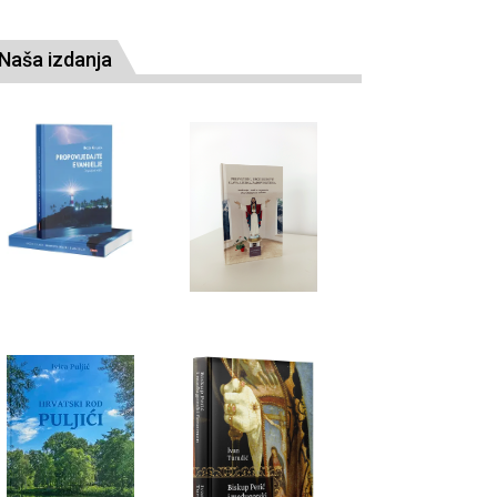
Naša izdanja
vonimir Rezo
Višnja Starešina
 braći svećenicima
Orbanove bezopasne karte i
opasne politike