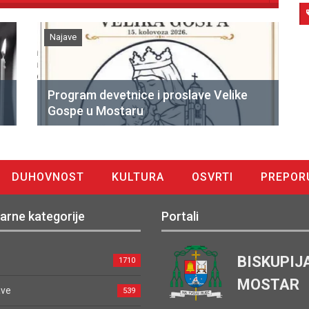
Najave
Program devetnice i proslave Velike
Gospe u Mostaru
DUHOVNOST
KULTURA
OSVRTI
PREPOR
arne kategorije
Portali
BISKUPIJ
1710
MOSTAR
ave
539