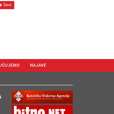
Žanić
UČUJEMO
NAJAVE
A