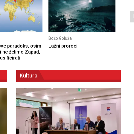
Božo Goluža
Don Z
 sve paradoks, osim
Lažni proroci
Pismo
i ne želimo Zapad,
sificirati
Kultura