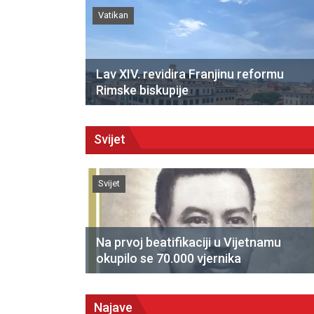
Vatikan
Lav XIV. revidira Franjinu reformu
Rimske biskupije
Svijet
Svijet
Na prvoj beatifikaciji u Vijetnamu
okupilo se 70.000 vjernika
Najave