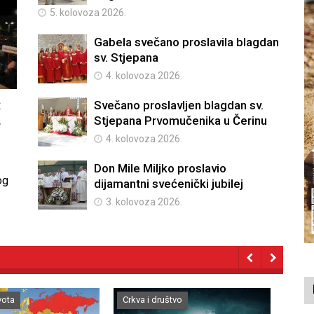
5. kolovoza 2026.
Gabela svečano proslavila blagdan
sv. Stjepana
4. kolovoza 2026.
28. 
:
Svečano proslavljen blagdan sv.
Stjepana Prvomučenika u Čerinu
e
4. kolovoza 2026.
a i 20.
Don Mile Miljko proslavio
og
u
dijamantni svećenički jubilej
3. kolovoza 2026.
vota
Crkva i društvo
Vjera