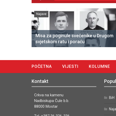
Najave
Misa za poginule svećenike u Drugom
svjetskom ratu i poraću
POČETNA
VIJESTI
KOLUMNE
DIGITALNO IZDANJE
Kontakt
Popul
Crkva na kamenu
BiH
Nadbiskupa Čule b.b.
88000 Mostar
Naj