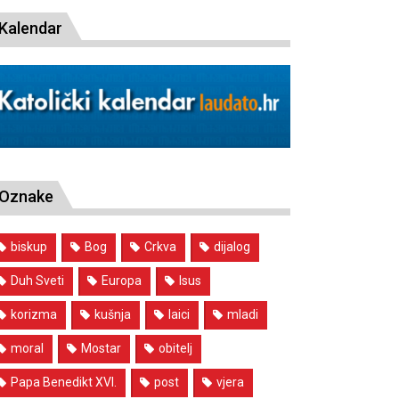
Kalendar
Oznake
biskup
Bog
Crkva
dijalog
Duh Sveti
Europa
Isus
korizma
kušnja
laici
mladi
moral
Mostar
obitelj
Papa Benedikt XVI.
post
vjera