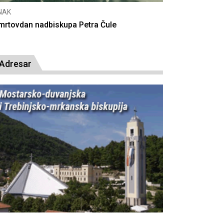
CNAK
Deseta obljetnica poništenja komunističke
presude bl. Alojziju Stepincu
Adresar
Fra Ivan Dugandžić
Odgovor don Ivanu Turudiću
(2)