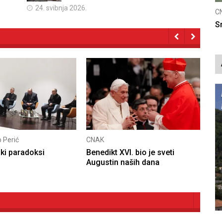
24. svibnja 2026.
CNAK
nicu
Smrtovdan nadbiskupa Petra Čule
Dario Zürchauer
t XVI. bio je sveti
Gvozdansko – čak je i Turčina
in naših dana
zadivila herojska smrt
hrvatskih branitelja