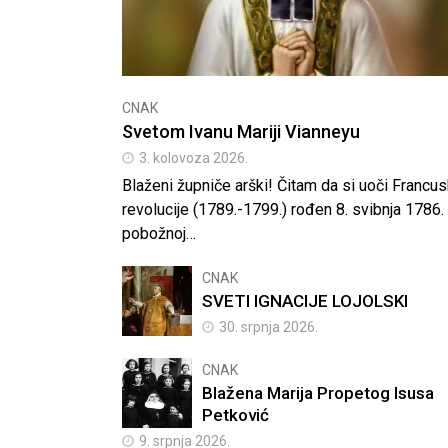
CNAK
Svetom Ivanu Mariji Vianneyu
3. kolovoza 2026.
Blaženi župniče arški! Čitam da si uoči Francu
revolucije (1789.-1799.) rođen 8. svibnja 1786.
pobožnoj…
CNAK
SVETI IGNACIJE LOJOLSKI
30. srpnja 2026.
CNAK
Blažena Marija Propetog Isusa
Petković
9. srpnja 2026.