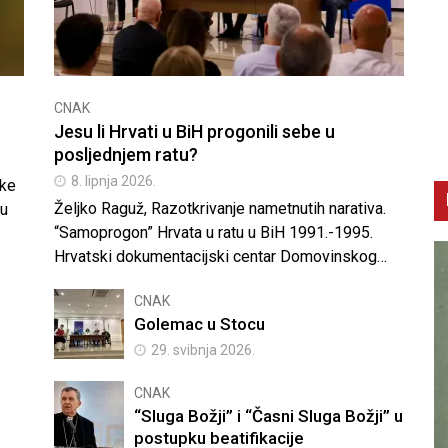
CNAK
Jesu li Hrvati u BiH progonili sebe u
posljednjem ratu?
8. lipnja 2026.
ske
Željko Raguž, Razotkrivanje nametnutih narativa.
 u
“Samoprogon” Hrvata u ratu u BiH 1991.-1995.
Hrvatski dokumentacijski centar Domovinskog…
CNAK
Golemac u Stocu
29. svibnja 2026.
CNAK
“Sluga Božji” i “Časni Sluga Božji” u
postupku beatifikacije