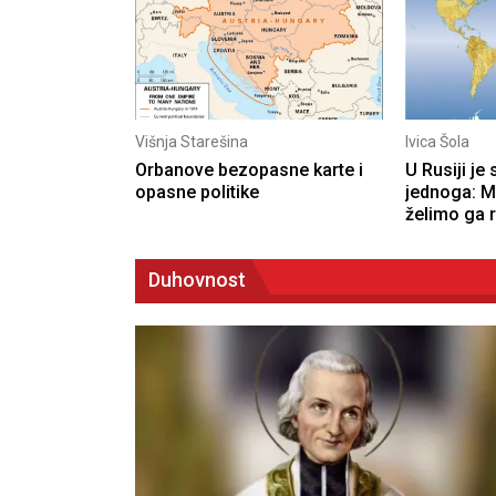
Višnja Starešina
Ivica Šola
ćenicima
Orbanove bezopasne karte i
U Rusiji je
opasne politike
jednoga: M
želimo ga ru
Duhovnost