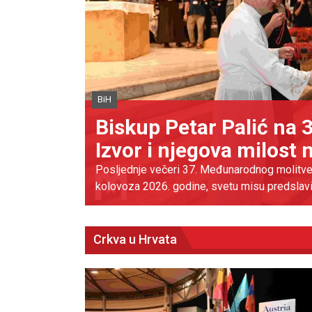
BiH
e naš
Misa za poginule i str
bogoslove
u 5.
HRASNO – U svetištu Kraljice Mira u Hrasnu 
za poginule i stradale dijecezanske svećenike
Crkva u Hrvata
Biskup Palić u Novom Šeher
nas najčešće susreće u tišini
krijepi za put koji je pred n