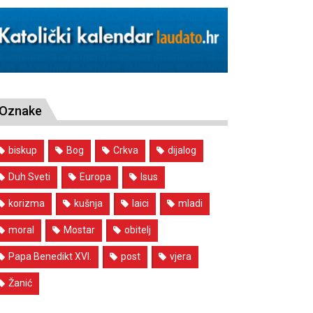
Oznake
biskup
Bog
Crkva
dijalog
Duh Sveti
Europa
Isus
korizma
kušnja
laici
mladi
moral
Mostar
obitelj
Papa Benedikt XVI.
post
vjera
Žanić