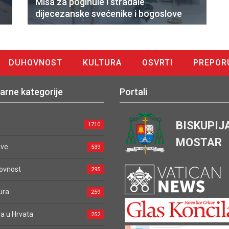
Misa za poginule i stradale
dijecezanske svećenike i bogoslove
DUHOVNOST
KULTURA
OSVRTI
PREPOR
arne kategorije
Portali
BISKUPIJ
1710
MOSTAR
ave
539
ovnost
295
ura
259
a u Hrvata
252