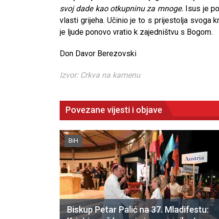
svoj dade kao otkupninu za mnoge.
Isus je p
vlasti grijeha. Učinio je to s prijestolja svo
je ljude ponovo vratio k zajedništvu s Bogom.
Don Davor Berezovski
Izvor: Crkva na kamenu
Povezane vijesti i objave
BiH
Biskup Petar Palić na 37. Mladifestu: