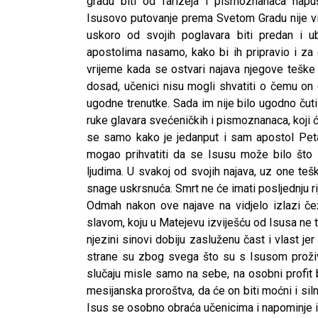
gradu biti od farizeja i pismoznanaca nap
Isusovo putovanje prema Svetom Gradu nije vi
uskoro od svojih poglavara biti predan i ub
apostolima nasamo, kako bi ih pripravio i za 
vrijeme kada se ostvari najava njegove teške s
dosad, učenici nisu mogli shvatiti o čemu on 
ugodne trenutke. Sada im nije bilo ugodno čuti n
ruke glavara svećeničkih i pismoznanaca, koji ć
se samo kako je jedanput i sam apostol Peta
mogao prihvatiti da se Isusu može bilo što 
ljudima. U svakoj od svojih najava, uz one tešk
snage uskrsnuća. Smrt ne će imati posljednju r
Odmah nakon ove najave na vidjelo izlazi čež
slavom, koju u Matejevu izviješću od Isusa ne
njezini sinovi dobiju zasluženu čast i vlast jer
strane su zbog svega što su s Isusom proživje
slučaju misle samo na sebe, na osobni profit 
mesijanska proroštva, da će on biti moćni i silni
CNAK
Isus se osobno obraća učenicima i napominje im
Kad se nasilje pretvara u optužnicu