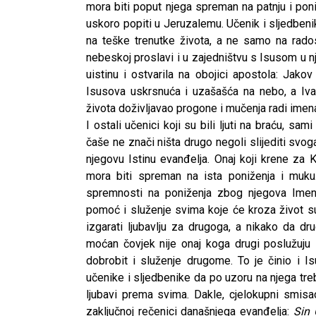
mora biti poput njega spreman na patnju i pon
uskoro popiti u Jeruzalemu. Učenik i sljedbenik 
na teške trenutke života, a ne samo na rados
nebeskoj proslavi i u zajedništvu s Isusom u n
uistinu i ostvarila na obojici apostola: Jak
Isusova uskrsnuća i uzašašća na nebo, a Iv
života doživljavao progone i mučenja radi imen
I ostali učenici koji su bili ljuti na braću, sa
čaše ne znači ništa drugo negoli slijediti svog
njegovu Istinu evanđelja. Onaj koji krene za 
mora biti spreman na ista poniženja i muk
spremnosti na poniženja zbog njegova Imena t
pomoć i služenje svima koje će kroza život su
izgarati ljubavlju za drugoga, a nikako da dr
moćan čovjek nije onaj koga drugi poslužuju 
dobrobit i služenje drugome. To je činio i I
učenike i sljedbenike da po uzoru na njega trebaj
ljubavi prema svima. Dakle, cjelokupni smisa
zaključnoj rečenici današnjega evanđelja:
Sin 