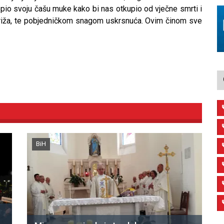
opio svoju čašu muke kako bi nas otkupio od vječne smrti i
ga križa, te pobjedničkom snagom uskrsnuća. Ovim činom sve
BiH