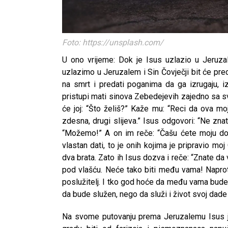
Foto: https://unsplash.com/
U ono vrijeme: Dok je Isus uzlazio u Jeruz
uzlazimo u Jeruzalem i Sin Čovječji bit će pr
na smrt i predati poganima da ga izrugaju, iz
pristupi mati sinova Zebedejevih zajedno sa s
će joj: “Što želiš?” Kaže mu: “Reci da ova mo
zdesna, drugi slijeva.” Isus odgovori: “Ne znat
“Možemo!” A on im reče: “Čašu ćete moju doduš
vlastan dati, to je onih kojima je pripravio mo
dva brata. Zato ih Isus dozva i reče: “Znate da 
pod vlašću. Neće tako biti među vama! Napro
poslužitelj. I tko god hoće da među vama bude 
da bude služen, nego da služi i život svoj dad
Na svome putovanju prema Jeruzalemu Isus je