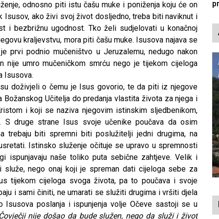
p
iženje, odnosno piti istu čašu muke i poniženja koju će on
Isusov, ako živi svoj život dosljedno, treba biti naviknut i
t i bezbrižnu ugodnost. Tko želi sudjelovati u konačnoj
jegovu kraljevstvu, mora piti čašu muke. Isusova najava se
ov je prvi podnio mučeništvo u Jeruzalemu, nedugo nakon
an nije umro mučeničkom smrću nego je tijekom cijeloga
a Isusova.
mi su doživjeli o čemu je Isus govorio, te da piti iz njegove
a Božanskog Učitelja do predanja vlastita života za njega i
Kristom i koji se naziva njegovim istinskim sljedbenikom,
u. S druge strane Isus svoje učenike poučava da osim
rebaju biti spremni biti poslužitelji jedni drugima, na
sretati. Istinsko služenje očituje se upravo u spremnosti
ugi ispunjavaju naše toliko puta sebične zahtjeve. Velik i
i služe, nego onaj koji je spreman dati cijeloga sebe za
sus tijekom cijeloga svoga života, pa to poučava i svoje
u i sami činiti, ne umarati se služiti drugima i vršiti djela
o Isusova poslanja i ispunjenja volje Očeve sastoji se u
Čovječji nije došao da bude služen, nego da služi i život