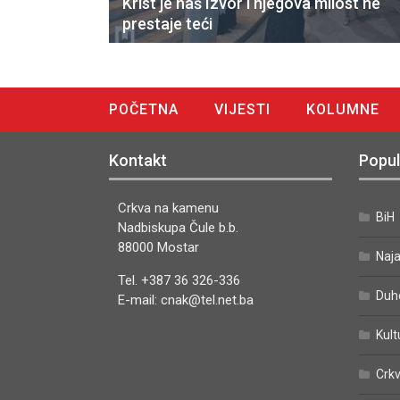
Krist je naš Izvor i njegova milost ne
prestaje teći
POČETNA
VIJESTI
KOLUMNE
DIGITALNO IZDANJE
Kontakt
Popul
Crkva na kamenu
BiH
Nadbiskupa Čule b.b.
88000 Mostar
Naj
Tel. +387 36 326-336
Duh
E-mail: cnak@tel.net.ba
Kult
Crkv