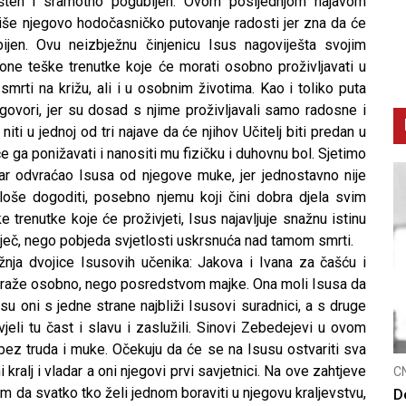
ušten i sramotno pogubljen. Ovom posljednjom najavom
še njegovo hodočasničko putovanje radosti jer zna da će
ijen. Ovu neizbježnu činjenicu Isus nagoviješta svojim
one teške trenutke koje će morati osobno proživljavati u
mrti na križu, ali i u osobnim životima. Kao i toliko puta
govori, jer su dosad s njime proživljavali samo radosne i
iti u jednoj od tri najave da će njihov Učitelj biti predan u
e ga ponižavati i nanositi mu fizičku i duhovnu bol. Sjetimo
r odvraćao Isusa od njegove muke, jer jednostavno nije
loše dogoditi, posebno njemu koji čini dobra djela svim
e trenutke koje će proživjeti, Isus najavljuje snažnu istinu
iječ, nego pobjeda svjetlosti uskrsnuća nad tamom smrti.
nja dvojice Isusovih učenika: Jakova i Ivana za čašću i
 traže osobno, nego posredstvom majke. Ona moli Isusa da
 su oni s jedne strane najbliži Isusovi suradnici, a s druge
li tu čast i slavu i zaslužili. Sinovi Zebedejevi u ovom
bez truda i muke. Očekuju da će se na Isusu ostvariti sva
 kralj i vladar a oni njegovi prvi savjetnici. Na ove zahtjeve
CNAK
C
 da svatko tko želi jednom boraviti u njegovu kraljevstvu,
Smrtovdan nadbiskupa Petra Čule
D