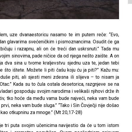
alem, uze dvanaestoricu nasamo te im putem reče: “Evo,
edan glavarima svećeničkim i pismoznancima. Osudit će ga
bičuju i razapnu, ali on će treći dan uskrsnuti.” Tada mu
vojim sinovima, pade ničice da od njega nešto zaište. A on
ja dva sina u tvome kraljevstvu sjednu uza te, jedan tebi
e što ištete. Možete li piti čašu koju ću ja piti?” Kažu mu:
e piti, ali sjesti meni zdesna ili slijeva – to nisam ja
j Otac.” Kada su to čula ostala desetorica, razgnjeve se na
vladari gospoduju svojim narodima i velikaši njihovi drže ih
tiv, tko hoće da među vama bude najveći, neka vam bude
prvi, neka vam bude sluga.” “Tako i Sin Čovječji nije došao
e kao otkupninu za mnoge.” (Mt 20,17-28)
 tri puta svojim učenicima navijestio da će u tom istom