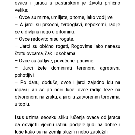
ovaca i jaraca u pastirskom je životu prilično
velika:
– Ovce su mirne, umiljate, pitome, lako vodljive.
– A jarci su prkosni, tvrdoglavi, nepokorni, radije
će u divljinu nego u pitominu.
– Ovce redovito nisu rogate.
– Jarci su obično rogati, Rogovima lako nanesu
štetu ovcama, čak i osobama.
– Ovce su šutljive, povučene, pasivne.
– Jarci žele dominirati terenom, agresivni,
pohotljivi.
– Po danu, doduše, ovce i jarci zajedno idu na
ispašu, ali se po noći luče: ovce radije leže na
otvorenom, na zraku, a jarci u zatvorenim torovima,
u toplu.
Isus uzima seosku sliku lučenja ovaca od jaraca
da osvijetli vječnu istinu podjele ljudi na dobre i
loše kako su na zemlji služili i nebo zaslužili.