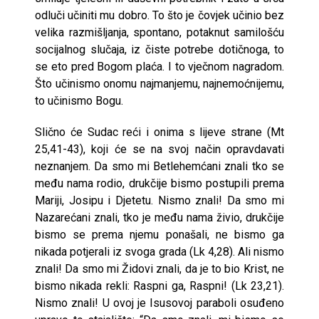
odluči učiniti mu dobro. To što je čovjek učinio bez
velika razmišljanja, spontano, potaknut samilošću
socijalnog slučaja, iz čiste potrebe dotičnoga, to
se eto pred Bogom plaća. I to vječnom nagradom.
Što učinismo onomu najmanjemu, najnemoćnijemu,
to učinismo Bogu.
Slično će Sudac reći i onima s lijeve strane (Mt
25,41-43), koji će se na svoj način opravdavati
neznanjem. Da smo mi Betlehemćani znali tko se
među nama rodio, drukčije bismo postupili prema
Mariji, Josipu i Djetetu. Nismo znali! Da smo mi
Nazarećani znali, tko je među nama živio, drukčije
bismo se prema njemu ponašali, ne bismo ga
nikada potjerali iz svoga grada (Lk 4,28). Ali nismo
znali! Da smo mi Židovi znali, da je to bio Krist, ne
bismo nikada rekli: Raspni ga, Raspni! (Lk 23,21).
Nismo znali! U ovoj je Isusovoj paraboli osuđeno