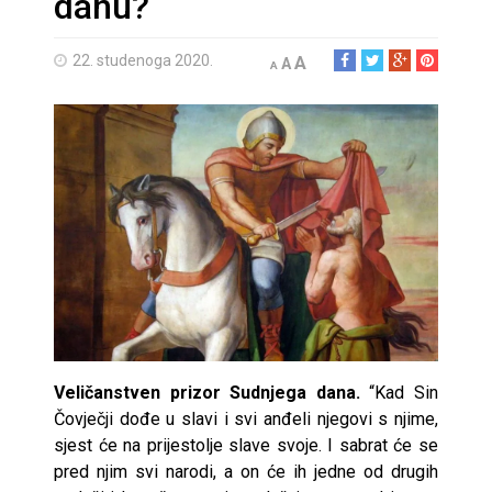
danu?
22. studenoga 2020.
A
A
A
Veličanstven prizor Sudnjega dana.
“Kad Sin
Čovječji dođe u slavi i svi anđeli njegovi s njime,
sjest će na prijestolje slave svoje. I sabrat će se
pred njim svi narodi, a on će ih jedne od drugih