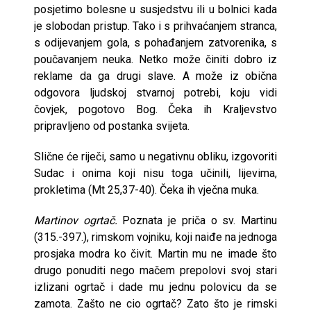
posjetimo bolesne u susjedstvu ili u bolnici kada
je slobodan pristup. Tako i s prihvaćanjem stranca,
s odijevanjem gola, s pohađanjem zatvorenika, s
poučavanjem neuka. Netko može činiti dobro iz
reklame da ga drugi slave. A može iz obična
odgovora ljudskoj stvarnoj potrebi, koju vidi
čovjek, pogotovo Bog. Čeka ih Kraljevstvo
pripravljeno od postanka svijeta.
Slične će riječi, samo u negativnu obliku, izgovoriti
Sudac i onima koji nisu toga učinili, lijevima,
prokletima (Mt 25,37-40). Čeka ih vječna muka.
Martinov ogrtač.
Poznata je priča o sv. Martinu
(315.-397.), rimskom vojniku, koji naiđe na jednoga
prosjaka modra ko čivit. Martin mu ne imade što
drugo ponuditi nego mačem prepolovi svoj stari
izlizani ogrtač i dade mu jednu polovicu da se
zamota. Zašto ne cio ogrtač? Zato što je rimski