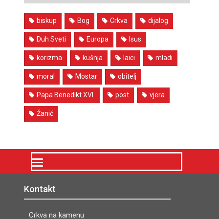
biskup
Bog
Crkva
dijalog
Duh Sveti
Europa
Isus
korizma
kušnja
laici
mladi
moral
Mostar
obitelj
Papa Benedikt XVI.
post
vjera
Žanić
Kontakt
Crkva na kamenu