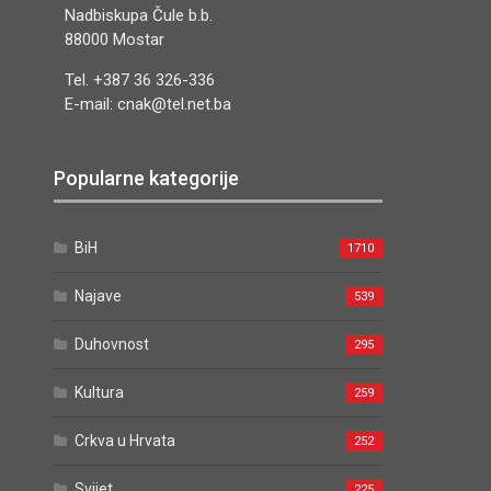
Nadbiskupa Čule b.b.
88000 Mostar
Tel. +387 36 326-336
E-mail: cnak@tel.net.ba
Popularne kategorije
BiH
1710
Najave
539
Duhovnost
295
Kultura
259
Crkva u Hrvata
252
Svijet
225