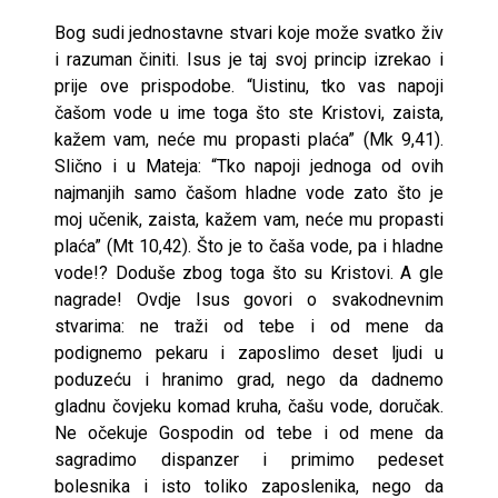
Bog sudi jednostavne stvari koje može svatko živ
i razuman činiti. Isus je taj svoj princip izrekao i
prije ove prispodobe. “Uistinu, tko vas napoji
čašom vode u ime toga što ste Kristovi, zaista,
kažem vam, neće mu propasti plaća” (Mk 9,41).
Slično i u Mateja: “Tko napoji jednoga od ovih
najmanjih samo čašom hladne vode zato što je
moj učenik, zaista, kažem vam, neće mu propasti
plaća” (Mt 10,42). Što je to čaša vode, pa i hladne
vode!? Doduše zbog toga što su Kristovi. A gle
nagrade! Ovdje Isus govori o svakodnevnim
stvarima: ne traži od tebe i od mene da
podignemo pekaru i zaposlimo deset ljudi u
poduzeću i hranimo grad, nego da dadnemo
gladnu čovjeku komad kruha, čašu vode, doručak.
Ne očekuje Gospodin od tebe i od mene da
sagradimo dispanzer i primimo pedeset
bolesnika i isto toliko zaposlenika, nego da