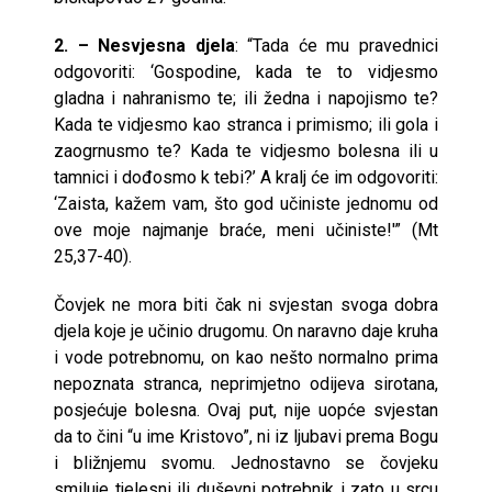
2. – Nesvjesna djela
: “Tada će mu pravednici
odgovoriti: ‘Gospodine, kada te to vidjesmo
gladna i nahranismo te; ili žedna i napojismo te?
Kada te vidjesmo kao stranca i primismo; ili gola i
zaogrnusmo te? Kada te vidjesmo bolesna ili u
tamnici i dođosmo k tebi?’ A kralj će im odgovoriti:
‘Zaista, kažem vam, što god učiniste jednomu od
ove moje najmanje braće, meni učiniste!'” (Mt
25,37-40).
Čovjek ne mora biti čak ni svjestan svoga dobra
djela koje je učinio drugomu. On naravno daje kruha
i vode potrebnomu, on kao nešto normalno prima
nepoznata stranca, neprimjetno odijeva sirotana,
posjećuje bolesna. Ovaj put, nije uopće svjestan
da to čini “u ime Kristovo”, ni iz ljubavi prema Bogu
i bližnjemu svomu. Jednostavno se čovjeku
smiluje tjelesni ili duševni potrebnik i zato u srcu