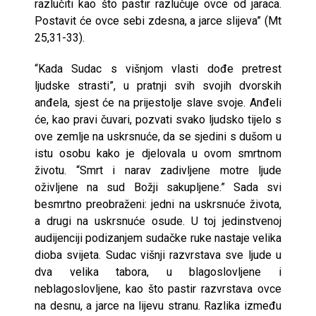
razlučiti kao što pastir razlučuje ovce od jaraca.
Postavit će ovce sebi zdesna, a jarce slijeva” (Mt
25,31-33).
“Kada Sudac s višnjom vlasti dođe pretrest
ljudske strasti”, u pratnji svih svojih dvorskih
anđela, sjest će na prijestolje slave svoje. Anđeli
će, kao pravi čuvari, pozvati svako ljudsko tijelo s
ove zemlje na uskrsnuće, da se sjedini s dušom u
istu osobu kako je djelovala u ovom smrtnom
životu. “Smrt i narav zadivljene motre ljude
oživljene na sud Božji sakupljene.” Sada svi
besmrtno preobraženi: jedni na uskrsnuće života,
a drugi na uskrsnuće osude. U toj jedinstvenoj
audijenciji podizanjem sudačke ruke nastaje velika
dioba svijeta. Sudac višnji razvrstava sve ljude u
dva velika tabora, u blagoslovljene i
neblagoslovljene, kao što pastir razvrstava ovce
na desnu, a jarce na lijevu stranu. Razlika između