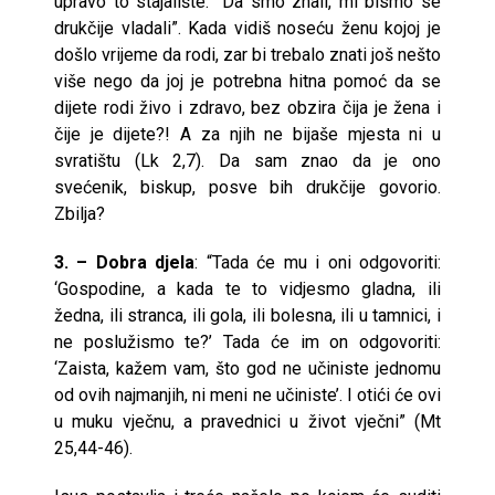
upravo to stajalište: “Da smo znali, mi bismo se
drukčije vladali”. Kada vidiš noseću ženu kojoj je
došlo vrijeme da rodi, zar bi trebalo znati još nešto
više nego da joj je potrebna hitna pomoć da se
dijete rodi živo i zdravo, bez obzira čija je žena i
čije je dijete?! A za njih ne bijaše mjesta ni u
svratištu (Lk 2,7). Da sam znao da je ono
svećenik, biskup, posve bih drukčije govorio.
Zbilja?
3. – Dobra djela
: “Tada će mu i oni odgovoriti:
‘Gospodine, a kada te to vidjesmo gladna, ili
žedna, ili stranca, ili gola, ili bolesna, ili u tamnici, i
ne poslužismo te?’ Tada će im on odgovoriti:
‘Zaista, kažem vam, što god ne učiniste jednomu
od ovih najmanjih, ni meni ne učiniste’. I otići će ovi
u muku vječnu, a pravednici u život vječni” (Mt
25,44-46).