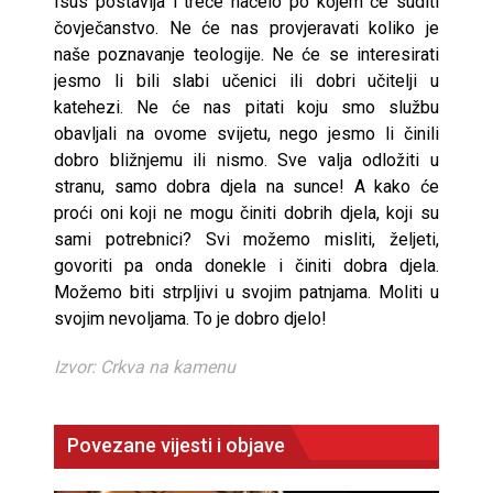
Isus postavlja i treće načelo po kojem će suditi
čovječanstvo. Ne će nas provjeravati koliko je
naše poznavanje teologije. Ne će se interesirati
jesmo li bili slabi učenici ili dobri učitelji u
katehezi. Ne će nas pitati koju smo službu
obavljali na ovome svijetu, nego jesmo li činili
dobro bližnjemu ili nismo. Sve valja odložiti u
stranu, samo dobra djela na sunce! A kako će
proći oni koji ne mogu činiti dobrih djela, koji su
sami potrebnici? Svi možemo misliti, željeti,
govoriti pa onda donekle i činiti dobra djela.
Možemo biti strpljivi u svojim patnjama. Moliti u
svojim nevoljama. To je dobro djelo!
Izvor: Crkva na kamenu
Povezane vijesti i objave