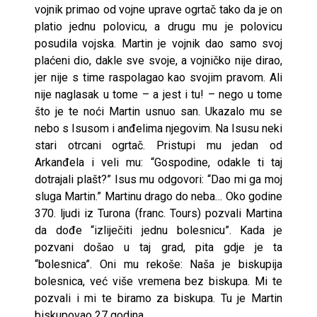
vojnik primao od vojne uprave ogrtač tako da je on
platio jednu polovicu, a drugu mu je polovicu
posudila vojska. Martin je vojnik dao samo svoj
plaćeni dio, dakle sve svoje, a vojničko nije dirao,
jer nije s time raspolagao kao svojim pravom. Ali
nije naglasak u tome – a jest i tu! – nego u tome
što je te noći Martin usnuo san. Ukazalo mu se
nebo s Isusom i anđelima njegovim. Na Isusu neki
stari otrcani ogrtač. Pristupi mu jedan od
Arkanđela i veli mu: “Gospodine, odakle ti taj
dotrajali plašt?” Isus mu odgovori: “Dao mi ga moj
sluga Martin.” Martinu drago do neba… Oko godine
370. ljudi iz Turona (franc. Tours) pozvali Martina
da dođe “izliječiti jednu bolesnicu”. Kada je
pozvani došao u taj grad, pita gdje je ta
“bolesnica”. Oni mu rekoše: Naša je biskupija
bolesnica, već više vremena bez biskupa. Mi te
pozvali i mi te biramo za biskupa. Tu je Martin
biskupovao 27 godina.