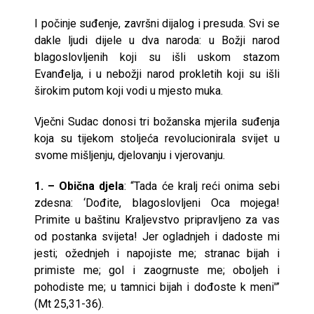
I počinje suđenje, završni dijalog i presuda. Svi se
dakle ljudi dijele u dva naroda: u Božji narod
blagoslovljenih koji su išli uskom stazom
Evanđelja, i u nebožji narod prokletih koji su išli
širokim putom koji vodi u mjesto muka.
Vječni Sudac donosi tri božanska mjerila suđenja
koja su tijekom stoljeća revolucionirala svijet u
svome mišljenju, djelovanju i vjerovanju.
1. – Obična djela
: “Tada će kralj reći onima sebi
zdesna: ‘Dođite, blagoslovljeni Oca mojega!
Primite u baštinu Kraljevstvo pripravljeno za vas
od postanka svijeta! Jer ogladnjeh i dadoste mi
jesti; ožednjeh i napojiste me; stranac bijah i
primiste me; gol i zaogrnuste me; oboljeh i
pohodiste me; u tamnici bijah i dođoste k meni'”
(Mt 25,31-36).