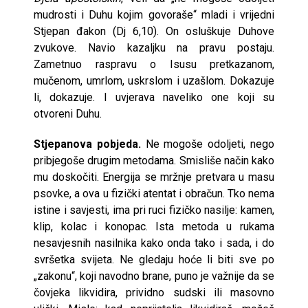
mudrosti i Duhu kojim govoraše“ mladi i vrijedni
Stjepan đakon (Dj 6,10). On osluškuje Duhove
zvukove. Navio kazaljku na pravu postaju.
Zametnuo raspravu o Isusu pretkazanom,
mučenom, umrlom, uskrslom i uzašlom. Dokazuje
li, dokazuje. I uvjerava naveliko one koji su
otvoreni Duhu.
Stjepanova pobjeda.
Ne mogoše odoljeti, nego
pribjegoše drugim metodama. Smisliše način kako
mu doskočiti. Energija se mržnje pretvara u masu
psovke, a ova u fizički atentat i obračun. Tko nema
istine i savjesti, ima pri ruci fizičko nasilje: kamen,
klip, kolac i konopac. Ista metoda u rukama
nesavjesnih nasilnika kako onda tako i sada, i do
svršetka svijeta. Ne gledaju hoće li biti sve po
„zakonu“, koji navodno brane, puno je važnije da se
čovjeka likvidira, prividno sudski ili masovno