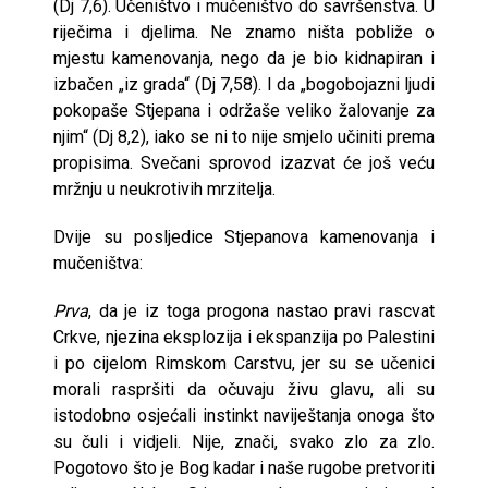
(Dj 7,6). Učeništvo i mučeništvo do savršenstva. U
riječima i djelima. Ne znamo ništa pobliže o
mjestu kamenovanja, nego da je bio kidnapiran i
izbačen „iz grada“ (Dj 7,58). I da „bogobojazni ljudi
pokopaše Stjepana i održaše veliko žalovanje za
njim“ (Dj 8,2), iako se ni to nije smjelo učiniti prema
propisima. Svečani sprovod izazvat će još veću
mržnju u neukrotivih mrzitelja.
Dvije su posljedice Stjepanova kamenovanja i
mučeništva:
Prva
, da je iz toga progona nastao pravi rascvat
Crkve, njezina eksplozija i ekspanzija po Palestini
i po cijelom Rimskom Carstvu, jer su se učenici
morali raspršiti da očuvaju živu glavu, ali su
istodobno osjećali instinkt naviještanja onoga što
su čuli i vidjeli. Nije, znači, svako zlo za zlo.
Pogotovo što je Bog kadar i naše rugobe pretvoriti