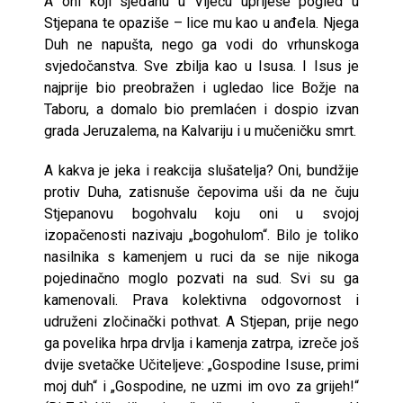
A oni koji sjeđahu u Vijeću upriješe pogled u
Stjepana te opaziše – lice mu kao u anđela. Njega
Duh ne napušta, nego ga vodi do vrhunskoga
svjedočanstva. Sve zbilja kao u Isusa. I Isus je
najprije bio preobražen i ugledao lice Božje na
Taboru, a domalo bio premlaćen i dospio izvan
grada Jeruzalema, na Kalvariju i u mučeničku smrt.
A kakva je jeka i reakcija slušatelja? Oni, bundžije
protiv Duha, zatisnuše čepovima uši da ne čuju
Stjepanovu bogohvalu koju oni u svojoj
izopačenosti nazivaju „bogohulom“. Bilo je toliko
nasilnika s kamenjem u ruci da se nije nikoga
pojedinačno moglo pozvati na sud. Svi su ga
kamenovali. Prava kolektivna odgovornost i
udruženi zločinački pothvat. A Stjepan, prije nego
ga povelika hrpa drvlja i kamenja zatrpa, izreče još
dvije svetačke Učiteljeve: „Gospodine Isuse, primi
moj duh“ i „Gospodine, ne uzmi im ovo za grijeh!“