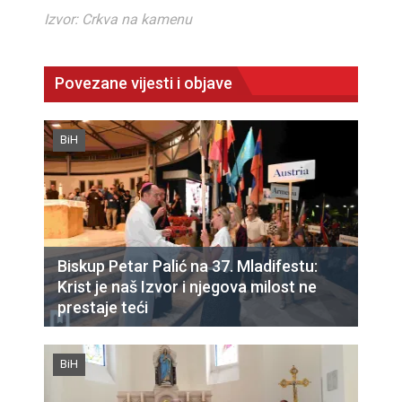
Izvor: Crkva na kamenu
Povezane vijesti i objave
BiH
Biskup Petar Palić na 37. Mladifestu:
Krist je naš Izvor i njegova milost ne
prestaje teći
BiH