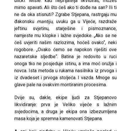
ulički. Misle: kad neprijatelja likvidiraš, možeš
mirno spavati. Ali što ćeš ako ti dođe na san? Ili ti
ne da oka stisnuti? Zgrabe Stjepana, rastrgaju mu
đakonsku
mantiju
, uvuku ga u Vijeće, razdraže
jeftinu svjetinu, starješine i pismoznance,
namjeste mu klopke i lažne svjedoke. „Ako se ne
ćeš uvjeriti našim razlozima, hoćeš ovako“, neki
rogobore. „Ovako ćemo se napokon riješiti ove
nazaretske sljedbe“. Batina je redovito u ruci
onoga tko ne posjeduje istinu, a ima moć oružja i
novca. Ista metoda u rukama nasilnika iz prvoga i
iz dvadeset i prvoga stoljeća. I vazda. Mnoge su
glave pale na ovakvim montiranim procesima.
Dvije su, dakle, ekipe ljudi za Stjepanovo
likvidiranje: prva je Veliko vijeće s lažnim
svjedocima, a druga je ekipa ona izbezumljena
masa koja je spremna kamenovati Stjepana.