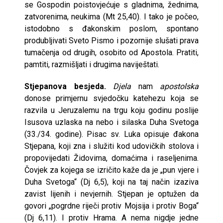
se Gospodin poistovjećuje s gladnima, žednima,
zatvorenima, neukima (Mt 25,40). I tako je počeo,
istodobno s đakonskim poslom, spontano
produbljivati Sveto Pismo i pozornije slušati prava
tumačenja od drugih, osobito od Apostola. Pratiti,
pamtiti, razmišljati i drugima naviještati.
Stjepanova besjeda.
Djela
nam
apostolska
donose primjernu svjedočku katehezu koja se
razvila u Jeruzalemu na trgu koju godinu poslije
Isusova uzlaska na nebo i silaska Duha Svetoga
(33./34. godine). Pisac sv. Luka opisuje đakona
Stjepana, koji zna i služiti kod udovičkih stolova i
propovijedati Židovima, domaćima i raseljenima.
Čovjek za kojega se izričito kaže da je „pun vjere i
Duha Svetoga“ (Dj 6,5), koji na taj način izaziva
zavist lijenih i nevjernih. Stjepan je optužen da
govori „pogrdne riječi protiv Mojsija i protiv Boga“
(Dj 6,11). I protiv Hrama. A nema nigdje jedne