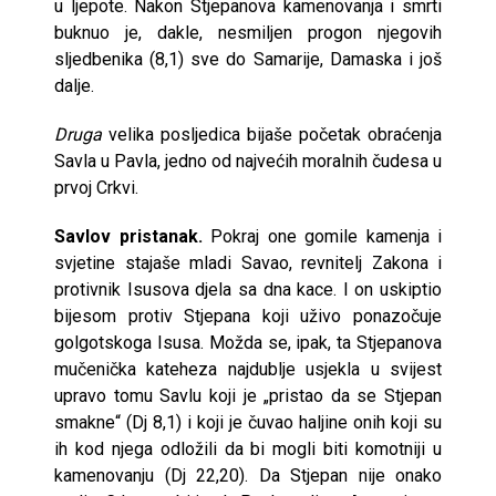
u ljepote. Nakon Stjepanova kamenovanja i smrti
buknuo je, dakle, nesmiljen progon njegovih
sljedbenika (8,1) sve do Samarije, Damaska i još
dalje.
Druga
velika posljedica bijaše početak obraćenja
Savla u Pavla, jedno od najvećih moralnih čudesa u
prvoj Crkvi.
Savlov pristanak.
Pokraj one gomile kamenja i
svjetine stajaše mladi Savao, revnitelj Zakona i
protivnik Isusova djela sa dna kace. I on uskiptio
bijesom protiv Stjepana koji uživo ponazočuje
golgotskoga Isusa. Možda se, ipak, ta Stjepanova
mučenička kateheza najdublje usjekla u svijest
upravo tomu Savlu koji je „pristao da se Stjepan
smakne“ (Dj 8,1) i koji je čuvao haljine onih koji su
ih kod njega odložili da bi mogli biti komotniji u
kamenovanju (Dj 22,20). Da Stjepan nije onako