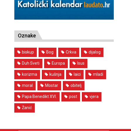
Oznake
biskup
Bog
Crkva
dijalog
Duh Sveti
Europa
Isus
korizma
kušnja
laici
mladi
moral
Mostar
obitelj
Papa Benedikt XVI.
post
vjera
Žanić