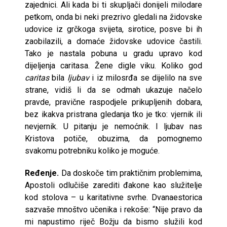
zajednici. Ali kada bi ti skupljači donijeli milodare
petkom, onda bi neki prezrivo gledali na židovske
udovice iz grčkoga svijeta, sirotice, posve bi ih
zaobilazili, a domaće židovske udovice častili.
Tako je nastala pobuna u gradu upravo kod
dijeljenja caritasa. Žene digle viku. Koliko god
caritas
bila
ljubav
i iz milosrđa se dijelilo na sve
strane, vidiš li da se odmah ukazuje načelo
pravde, pravične raspodjele prikupljenih dobara,
bez ikakva pristrana gledanja tko je tko: vjernik ili
nevjernik. U pitanju je nemoćnik. I ljubav nas
Kristova potiče, obuzima, da pomognemo
svakomu potrebniku koliko je moguće.
Ređenje.
Da doskoče tim praktičnim problemima,
Apostoli odlučiše zarediti đakone kao služitelje
kod stolova – u karitativne svrhe. Dvanaestorica
sazvaše mnoštvo učenika i rekoše: “Nije pravo da
mi napustimo riječ Božju da bismo služili kod