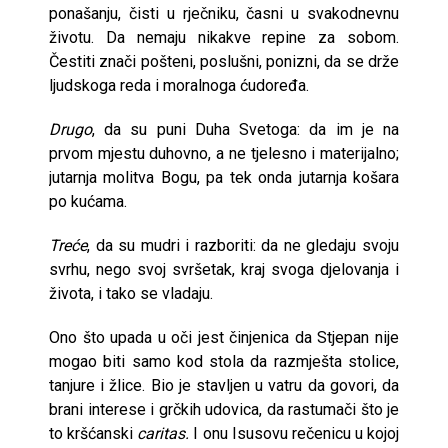
ponašanju, čisti u rječniku, časni u svakodnevnu
životu. Da nemaju nikakve repine za sobom.
Čestiti znači pošteni, poslušni, ponizni, da se drže
ljudskoga reda i moralnoga ćudoređa.
Drugo
, da su puni Duha Svetoga: da im je na
prvom mjestu duhovno, a ne tjelesno i materijalno;
jutarnja molitva Bogu, pa tek onda jutarnja košara
po kućama.
Treće
, da su mudri i razboriti: da ne gledaju svoju
svrhu, nego svoj svršetak, kraj svoga djelovanja i
života, i tako se vladaju.
Ono što upada u oči jest činjenica da Stjepan nije
mogao biti samo kod stola da razmješta stolice,
tanjure i žlice. Bio je stavljen u vatru da govori, da
brani interese i grčkih udovica, da rastumači što je
to kršćanski
caritas.
I onu Isusovu rečenicu u kojoj