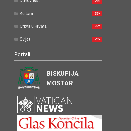
Duhovnost
295
Kultura
259
Crkva u Hrvata
252
Svijet
225
Portali
BISKUPIJA
MOSTAR