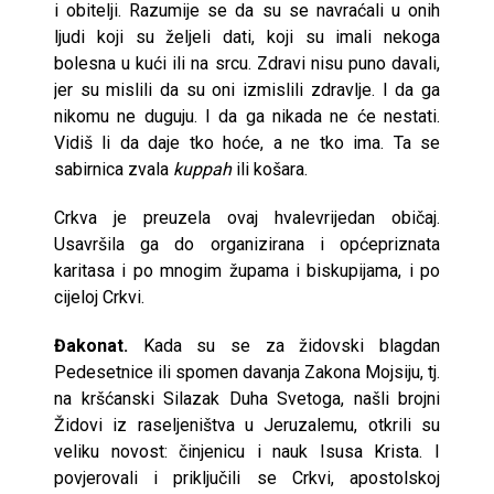
i obitelji. Razumije se da su se navraćali u onih
ljudi koji su željeli dati, koji su imali nekoga
bolesna u kući ili na srcu. Zdravi nisu puno davali,
jer su mislili da su oni izmislili zdravlje. I da ga
nikomu ne duguju. I da ga nikada ne će nestati.
Vidiš li da daje tko hoće, a ne tko ima. Ta se
sabirnica zvala
kuppah
ili košara.
Crkva je preuzela ovaj hvalevrijedan običaj.
Usavršila ga do organizirana i općepriznata
karitasa i po mnogim župama i biskupijama, i po
cijeloj Crkvi.
Đakonat.
Kada su se za židovski blagdan
Pedesetnice ili spomen davanja Zakona Mojsiju, tj.
na kršćanski Silazak Duha Svetoga, našli brojni
Židovi iz raseljeništva u Jeruzalemu, otkrili su
veliku novost: činjenicu i nauk Isusa Krista. I
povjerovali i priključili se Crkvi, apostolskoj