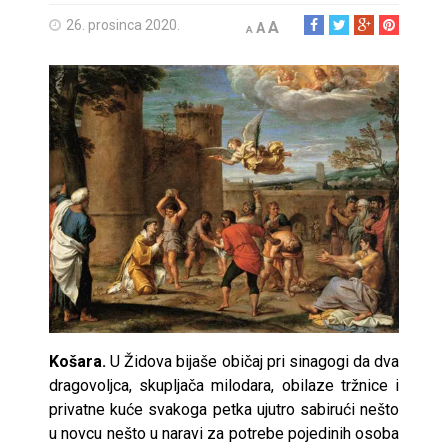
26. prosinca 2020.
A
A
A
Košara.
U Židova bijaše običaj pri sinagogi da dva
dragovoljca, skupljača milodara, obilaze tržnice i
privatne kuće svakoga petka ujutro sabirući nešto
u novcu nešto u naravi za potrebe pojedinih osoba