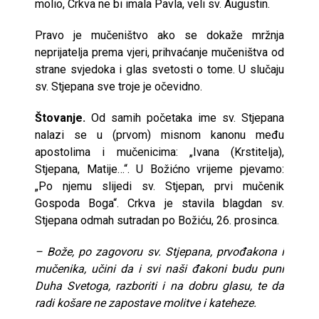
molio, Crkva ne bi imala Pavla, veli sv. Augustin.
Pravo je mučeništvo ako se dokaže mržnja
neprijatelja prema vjeri, prihvaćanje mučeništva od
strane svjedoka i glas svetosti o tome. U slučaju
sv. Stjepana sve troje je očevidno.
Štovanje.
Od samih početaka ime sv. Stjepana
nalazi se u (prvom) misnom kanonu među
apostolima i mučenicima: „Ivana (Krstitelja),
Stjepana, Matije…“. U Božićno vrijeme pjevamo:
„Po njemu slijedi sv. Stjepan, prvi mučenik
Gospoda Boga“. Crkva je stavila blagdan sv.
Stjepana odmah sutradan po Božiću, 26. prosinca.
– Bože, po zagovoru sv. Stjepana, prvođakona i
mučenika, učini da i svi naši đakoni budu puni
Duha Svetoga, razboriti i na dobru glasu, te da
radi košare ne zapostave molitve i kateheze.