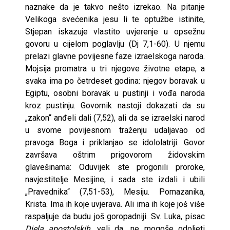
naznake da je takvo nešto izrekao. Na pitanje
Velikoga svećenika jesu li te optužbe istinite,
Stjepan iskazuje vlastito uvjerenje u opsežnu
govoru u cijelom poglavlju (Dj 7,1-60). U njemu
prelazi glavne povijesne faze izraelskoga naroda.
Mojsija promatra u tri njegove životne etape, a
svaka ima po četrdeset godina: njegov boravak u
Egiptu, osobni boravak u pustinji i vođa naroda
kroz pustinju. Govornik nastoji dokazati da su
„zakon“ anđeli dali (7,52), ali da se izraelski narod
u svome povijesnom traženju udaljavao od
pravoga Boga i priklanjao se idololatriji. Govor
završava oštrim prigovorom židovskim
glavešinama: Oduvijek ste progonili proroke,
navjestitelje Mesijine, i sada ste izdali i ubili
„Pravednika“ (7,51-53), Mesiju. Pomazanika,
Krista. Ima ih koje uvjerava. Ali ima ih koje još više
raspaljuje da budu još goropadniji. Sv. Luka, pisac
Djela apostolskih
, veli da „ne mogoše odoljeti