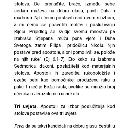
stolova. De, pronađite, braćo, između sebe
sedam muževa na dobru glasu, punih Duha i
mudrosti. Njih ćemo postaviti nad ovom službom,
a mi ćemo se posvetiti molitvi i posluživanju
Riječi. Prijedlog se svidje svemu mnoštvu pa
izabraše Stjepana, muža puna vjere i Duha
Svetoga, zatim Filipa… pridošlicu Nikolu. Njih
postave pred apostole, a oni pomolivši se, polože
na njih ruke“ (Dj 6,1-7). Eto kako su izabrana
Sedmorica, đakoni, poslužitelji kod materijalnih
stolova. Apostoli ih zarediše, rukopoložiše i
uzeše sebi kao pomoćnike, produženu ruku u
puku. I riječ je Božja rasla, uvelike se množio broj
učenika u Jeruzalemu i unaokolo.
Tri uvjeta.
Apostoli za izbor poslužitelja kod
stolova postaviše ova tri uvjeta:
Prvo
, da su takvi kandidati na dobru glasu: čestiti u