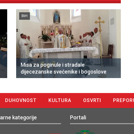
BiH
Misa za poginule i stradale
dijecezanske svećenike i bogoslove
DUHOVNOST
KULTURA
OSVRTI
PREPOR
arne kategorije
Portali