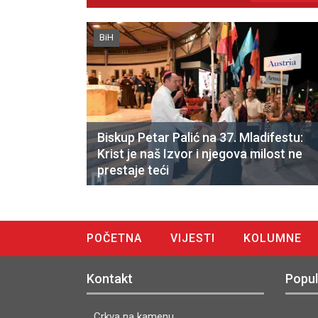
BiH
Biskup Petar Palić na 37. Mladifestu:
Krist je naš Izvor i njegova milost ne
prestaje teći
POČETNA
VIJESTI
KOLUMNE
DIGITALNO IZDANJE
Kontakt
Popul
Crkva na kamenu