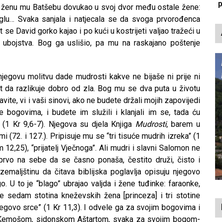
p
a ženu mu Batšebu dovukao u svoj dvor među ostale žene:
 Eglu… Svaka sanjala i natjecala se da svoga prvorođenca
 se David gorko kajao i po kući u kostrijeti valjao tražeći u
 ubojstva. Bog ga uslišio, pa mu na raskajano poštenje
egovu molitvu dade mudrosti kakve ne bijaše ni prije ni
t da razlikuje dobro od zla. Bog mu se dva puta u životu
te, vi i vaši sinovi, ako ne budete držali mojih zapovijedi
bogovima, i budete im služili i klanjali im se, tada ću
” (1 Kr 9,6-7). Njegova su djela Knjiga
Mudrosti
, barem u
mi (72. i 127.). Pripisuje mu se “tri tisuće mudrih izreka” (1
12,25), “prijatelj Vječnoga”. Ali mudri i slavni Salomon ne
 prvo na sebe da se časno ponaša, čestito druži, čisto i
emaljštinu da čitava biblijska poglavlja opisuju njegovo
o. U to je “blago” ubrajao valjda i žene tuđinke: faraonke,
e sedam stotina kneževskih žena [princeza] i tri stotine
jegovo srce” (1 Kr 11,3). I odvele ga za svojim bogovima i
emošom, sidonskom Aštartom, svaka za svojim bogom-