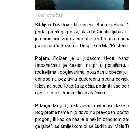
Foto: pixabay
Biblijski Davidov stih upućen Bogu riječima: “S
portal prošloga petka, slavi božansku ljubav 
je gorušičino zrno vjernosti i čestitosti da se
po milosrđu Božjemu. Drugi je redak: “Poštenu
Pojam.
Pošten je u ljudskom životu osno
Istoznačnica je častan, na pr. u ponašanju,
roditeljima i poglavarima, pouzdan u obećanju
odnose na pozitivnu ćudorednu stranu čovjeko
lažov na sudu, kradiša iz očiju, podmitljivac od o
njega i toliko drugih sličnoznačnica.
Pitanja.
Mi ljudi, malovjerni i malodušni kakvi
Bog prema nama nije dovoljno pravedan, pošten,
progoni, ili kao da nas je s nekim banditom zami
ga ljube”, sa smiješkom bi se čudila sv. Mala Te