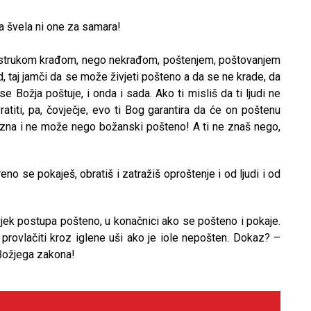
za švela ni one za samara!
vostrukom krađom, nego nekrađom, poštenjem, poštovanjem
d, taj jamči da se može živjeti pošteno a da se ne krade, da
e Božja poštuje, i onda i sada. Ako ti misliš da ti ljudi ne
atiti, pa, čovječje, evo ti Bog garantira da će on poštenu
ne zna i ne može nego božanski pošteno! A ti ne znaš nego,
eno se pokaješ, obratiš i zatražiš oproštenje i od ljudi i od
jek postupa pošteno, u konačnici ako se pošteno i pokaje.
rovlačiti kroz iglene uši ako je iole nepošten. Dokaz? –
Božjega zakona!