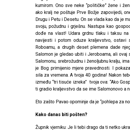
kumirom. Ono sve neke “političke” žene i ženi
ako kralj ne poštuje Prve Božje zapovijedi, o
Drugu i Petu i Desetu. On se vlada kao da je ma
svoju, požudnu i grješnu. Nastupa kao gospoda
dođe na vlast! Udara grdnu tlaku i taksu 
navijesti i potom oduze kraljevstvo, ostav
Roboamu, a drugih deset plemena dade njeg
Salomon je gledao ubiti i Jeroboama, ali ovaj
Salomonu, srebrožudnu i ženoljubnu kralju, ima
je Bog primijenio mjere pravednosti. I poka
sila za vremena. A tvoja 40 godina! Nakon tebe 
između “tri tisuće izreka” tvoja ova: “Ako Gos
ti gradio kraljevstvo da se ime Salomonovo a 
Eto zašto Pavao opominje da je “pohlepa za nov
Kako danas biti pošten?
Župnik vjerniku: Je li tebi drago da ti netko uk