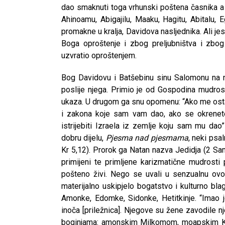
dao smaknuti toga vrhunski poštena časnika 
Ahinoamu, Abigajilu, Maaku, Hagitu, Abitalu,
promakne u kralja, Davidova nasljednika. Ali jest
Boga oproštenje i zbog preljubništva i zbog
uzvratio oproštenjem.
Bog Davidovu i Batšebinu sinu Salomonu na nj
poslije njega. Primio je od Gospodina mudros
ukaza. U drugom ga snu opomenu: “Ako me ostavi
i zakona koje sam vam dao, ako se okrenete 
istrijebiti Izraela iz zemlje koju sam mu dao
dobru dijelu,
Pjesma nad pjesmama
, neki psal
Kr 5,12). Prorok ga Natan nazva Jedidja (2 Sam 
primijeni te primljene karizmatične mudrosti
pošteno živi. Nego se uvali u senzualnu ovoz
materijalno uskipjelo bogatstvo i kulturno blag
Amonke, Edomke, Sidonke, Hetitkinje. “Imao j
inoča [priležnica]. Njegove su žene zavodile n
boginjama: amonskim Milkomom, moapskim K