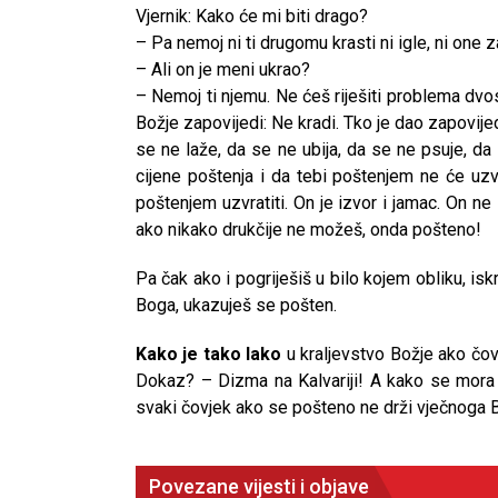
Vjernik: Kako će mi biti drago?
– Pa nemoj ni ti drugomu krasti ni igle, ni one 
– Ali on je meni ukrao?
– Nemoj ti njemu. Ne ćeš riješiti problema d
Božje zapovijedi: Ne kradi. Tko je dao zapovije
se ne laže, da se ne ubija, da se ne psuje, da s
cijene poštenja i da tebi poštenjem ne će uzvr
poštenjem uzvratiti. On je izvor i jamac. On 
ako nikako drukčije ne možeš, onda pošteno!
Pa čak ako i pogriješiš u bilo kojem obliku, iskr
Boga, ukazuješ se pošten.
Kako je tako lako
u kraljevstvo Božje ako čov
Dokaz? – Dizma na Kalvariji! A kako se mora p
svaki čovjek ako se pošteno ne drži vječnoga 
Povezane vijesti i objave