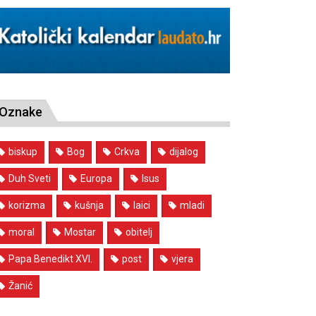
Oznake
biskup
Bog
Crkva
dijalog
Duh Sveti
Europa
Isus
korizma
kušnja
laici
mladi
moral
Mostar
obitelj
Papa Benedikt XVI.
post
vjera
Žanić