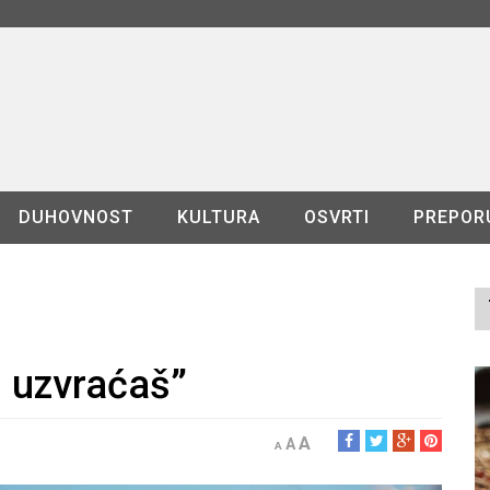
DUHOVNOST
KULTURA
OSVRTI
PREPOR
 uzvraćaš”
A
A
A