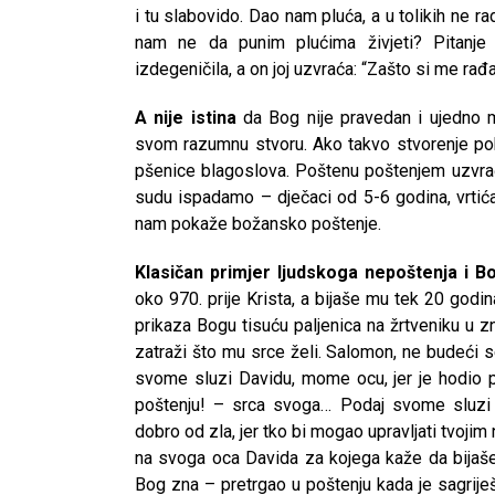
i tu slabovido. Dao nam pluća, a u tolikih ne r
nam ne da punim plućima živjeti? Pitanje 
izdegeničila, a on joj uzvraća: “Zašto si me ra
A nije istina
da Bog nije pravedan i ujedno 
svom razumnu stvoru. Ako takvo stvorenje pok
pšenice blagoslova. Poštenu poštenjem uzvraća
sudu ispadamo – dječaci od 5-6 godina, vrtića
nam pokaže božansko poštenje.
Klasičan primjer ljudskoga nepoštenja i B
oko 970. prije Krista, a bijaše mu tek 20 god
prikaza Bogu tisuću paljenica na žrtveniku u 
zatraži što mu srce želi. Salomon, ne budeći 
svome sluzi Davidu, mome ocu, jer je hodio p
poštenju! – srca svoga… Podaj svome sluzi 
dobro od zla, jer tko bi mogao upravljati tvojim
CNAK
na svoga oca Davida za kojega kaže da bijaše 
Kad se nasilje pretvara u optužnicu
Bog zna – pretrgao u poštenju kada je sagriješ