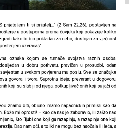
 prijateljem ti si prijatelj…” (2 Sam 22,26), postavljen na
i poštenje u postupcima prema čovjeku koji pokazuje koliko
 izgradi kako bi bio prikladan za nebo, dostojan za vječnost
 poštenjem uzvraćaš”.
vna oznaka kojom se tumače svojstva raznih osoba.
 dosljedan u dobru pothvatu, pravičan u prosudbi, odan
, savjestan u svakom povjerenu mu poslu. Sve se značajke
va govora i tvora. Suprotna ideja: prevarant u dogovoru,
nih koji su slabiji od njega, potkupljivač onih koji su jači od
 već znamo biti, obično imamo napasničkih primisli kao da
 Bože mi oprosti! – kao da nas je zaboravio, ili zašto nas
jenio, što “ljubi one koji ga razapinju, a razapinje one koji
rezija. Dao nam oči, a toliki ne mogu bez naočala ili leća, a