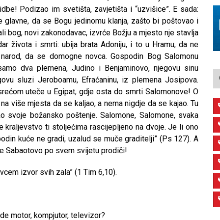
dbe! Podizao im svetišta, zavjetišta i “uzvišice”. E sada:
ne glavne, da se Bogu jedinomu klanja, zašto bi poštovao i
li bog, novi zakonodavac, izvrće Božju a mjesto nje stavlja
r života i smrti: ubija brata Adoniju, i to u Hramu, da ne
na narod, da se domogne novca. Gospodin Bog Salomonu
i samo dva plemena, Judino i Benjaminovo, njegovu sinu
ovu sluzi Jeroboamu, Efraćaninu, iz plemena Josipova.
 srećom uteče u Egipat, gdje osta do smrti Salomonove! O
 na više mjesta da se kaljao, a nema nigdje da se kajao. Tu
zao svoje božansko poštenje. Salomone, Salomone, svaka
kraljevstvo ti stoljećima rascijepljeno na dvoje. Je li ono
podin kuće ne gradi, uzalud se muče graditelji” (Ps 127). A
ne Sabaotovo po svem svijetu prodiči!
cem izvor svih zala” (1 Tim 6,10).
rade motor, kompjutor, televizor?