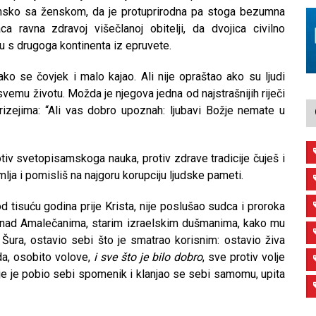
nsko sa ženskom, da je protuprirodna pa stoga bezumna
ca ravna zdravoj višečlanoj obitelji, da dvojica civilno
cu s drugoga kontinenta iz epruvete.
ko se čovjek i malo kajao. Ali nije opraštao ako su ljudi
svemu životu. Možda je njegova jedna od najstrašnijih riječi
rizejima: “Ali vas dobro upoznah: ljubavi Božje nemate u
otiv svetopisamskoga nauka, protiv zdrave tradicije čuješ i
ja i pomisliš na najgoru korupciju ljudske pameti.
 od tisuću godina prije Krista, nije poslušao sudca i proroka
e” nad Amalečanima, starim izraelskim dušmanima, kako mu
 Šura, ostavio sebi što je smatrao korisnim: ostavio živa
da, osobito volove,
i sve što je bilo dobro
, sve protiv volje
dje je pobio sebi spomenik i klanjao se sebi samomu, upita