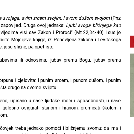
a svojega, svim srcem svojim, i svom dušom svojom
(Pnz
a zapovijed. Druga ovoj jednaka:
Ljubi svoga bližnjega kao
vijedima visi sav Zakon i Proroci” (Mt 22,34-40). Isus je
ličite Mojsijeve knjige, iz Ponovljena zakona i Levitskoga
, jesu slične, pa opet isto.
ubavima ili odnosima: ljubav prema Bogu, ljubav prema
otpuna i cjelovita: i punim srcem, i punom dušom, i punim
išta drugo na ovome svijetu.
eno, upisano u naše ljudske moći i sposobnosti, u naše
e tjelesno osigurati stanom i hranom, promicati školom i
ćom.
CNAK
C
čovjek treba jednako pomoći i bližnjemu svomu: da ima i
Smrtovdan nadbiskupa Petra Čule
D