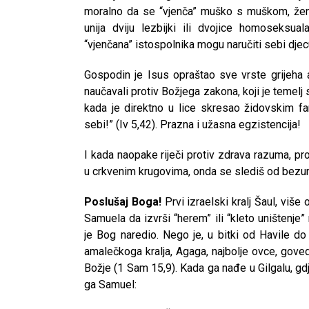
moralno da se “vjenča” muško s muškom, že
unija dviju lezbijki ili dvojice homoseksuala
“vjenčana” istospolnika mogu naručiti sebi dje
Gospodin je Isus opraštao sve vrste grijeha a
naučavali protiv Božjega zakona, koji je temelj 
kada je direktno u lice skresao židovskim fa
sebi!” (Iv 5,42). Prazna i užasna egzistencija!
I kada naopake riječi protiv zdrava razuma, pr
u crkvenim krugovima, onda se slediš od bezuml
Poslušaj Boga!
Prvi izraelski kralj Šaul, više
Samuela da izvrši “herem” ili “kleto uništenj
je Bog naredio. Nego je, u bitki od Havile do
amalečkoga kralja, Agaga, najbolje ovce, gove
Božje (1 Sam 15,9). Kada ga nađe u Gilgalu, g
ga Samuel: