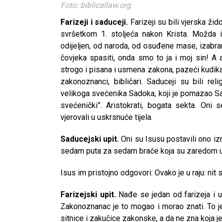
Foto: biblicallaw.org
Farizeji i saduceji.
Farizeji su bili vjerska žid
svršetkom 1. stoljeća nakon Krista. Možda i
odijeljen, od naroda, od osuđene mase, izabra
čovjeka spasiti, onda smo to ja i moj sin! A
strogo i pisana i usmena zakona, pazeći kudik
zakonoznanci, bibličari. Saduceji su bili rel
velikoga svećenika Sadoka, koji je pomazao Salo
svećenički”. Aristokrati, bogata sekta. On
vjerovali u uskrsnuće tijela.
Saducejski upit.
Oni su Isusu postavili ono izm
sedam puta za sedam braće koja su zaredom umi
Isus im pristojno odgovori: Ovako je u raju: nit s
Farizejski upit.
Nađe se jedan od farizeja i up
Zakonoznanac je to mogao i morao znati. To j
sitnice i zakučice zakonske, a da ne zna koja je 