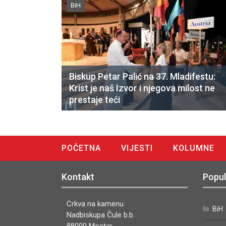
BiH
Biskup Petar Palić na 37. Mladifestu:
Krist je naš Izvor i njegova milost ne
prestaje teći
POČETNA
VIJESTI
KOLUMNE
DIGITALNO IZDANJE
Kontakt
Popul
Crkva na kamenu
BiH
Nadbiskupa Čule b.b.
88000 Mostar