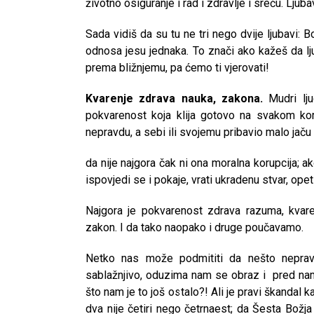
životno osiguranje i rad i zdravlje i sreću. Ljub
Sada vidiš da su tu ne tri nego dvije ljubavi: Bog 
odnosa jesu jednaka. To znači ako kažeš da lj
prema bližnjemu, pa ćemo ti vjerovati!
Kvarenje zdrava nauka, zakona.
Mudri lju
pokvarenost koja klija gotovo na svakom ko
nepravdu, a sebi ili svojemu pribavio malo jaču 
da nije najgora čak ni ona moralna korupcija; ak
ispovjedi se i pokaje, vrati ukradenu stvar, ope
Najgora je pokvarenost zdrava razuma, kvare
zakon. I da tako naopako i druge poučavamo.
Netko nas može podmititi da nešto neprave
sablažnjivo, oduzima nam se obraz i pred n
što nam je to još ostalo?! Ali je pravi škandal
dva nije četiri nego četrnaest; da Šesta Božja