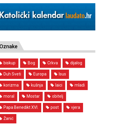
Oznake
biskup
Bog
Crkva
dijalog
Duh Sveti
Europa
Isus
korizma
kušnja
laici
mladi
moral
Mostar
obitelj
Papa Benedikt XVI.
post
vjera
Žanić