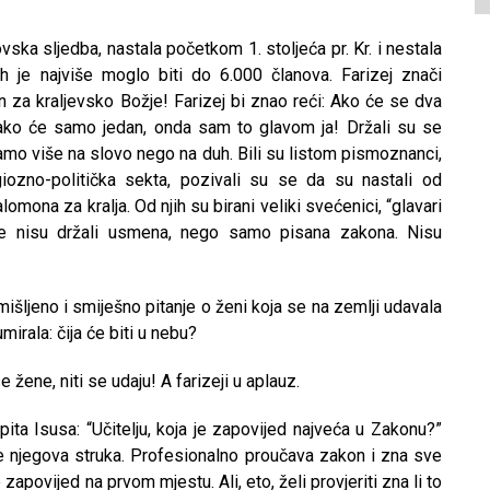
ovska sljedba, nastala početkom 1. stoljeća pr. Kr. i nestala
h je najviše moglo biti do 6.000 članova. Farizej znači
n za kraljevsko Božje! Farizej bi znao reći: Ako će se dva
 ako će samo jedan, onda sam to glavom ja! Držali su se
amo više na slovo nego na duh. Bili su listom pismoznanci,
igiozno-politička sekta, pozivali su se da su nastali od
mona za kralja. Od njih su birani veliki svećenici, “glavari
i se nisu držali usmena, nego samo pisana zakona. Nisu
išljeno i smiješno pitanje o ženi koja se na zemlji udavala
rala: čija će biti u nebu?
e žene, niti se udaju! A farizeji u aplauz.
ita Isusa: “Učitelju, koja je zapovijed najveća u Zakonu?”
e njegova struka. Profesionalno proučava zakon i zna sve
zapovijed na prvom mjestu. Ali, eto, želi provjeriti zna li to