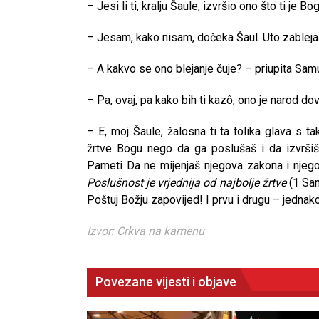
– Jesi li ti, kralju Šaule, izvršio ono što ti je B
– Jesam, kako nisam, dočeka Šaul. Uto zableja
– A kakvo se ono blejanje čuje? – priupita Sam
– Pa, ovaj, pa kako bih ti kazô, ono je narod d
– E, moj Šaule, žalosna ti ta tolika glava s 
žrtve Bogu nego da ga poslušaš i da izvrši
Pameti Da ne mijenjaš njegova zakona i njegovih
Poslušnost je vrjednija od najbolje žrtve
(1 Sam
Poštuj Božju zapovijed! I prvu i drugu – jednak
Izvor: Crkva na kamenu
Povezane vijesti i objave