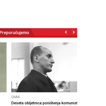
Preporučujemo
NAK
eseta obljetnica poništenja komunističke