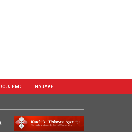
UČUJEMO
NAJAVE
A