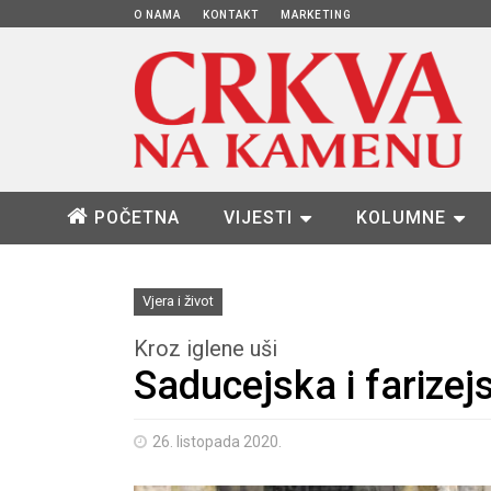
O NAMA
KONTAKT
MARKETING
POČETNA
VIJESTI
KOLUMNE
Vjera i život
Kroz iglene uši
Saducejska i farizej
26. listopada 2020.