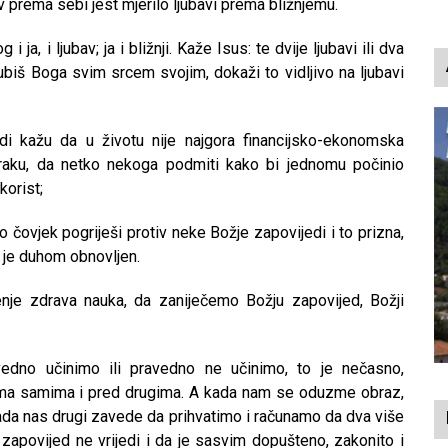
av prema sebi jest mjerilo ljubavi prema bližnjemu.
p
i ja, i ljubav; ja i bližnji. Kaže Isus: te dvije ljubavi ili dva
ubiš Boga svim srcem svojim, dokaži to vidljivo na ljubavi
di kažu da u životu nije najgora financijsko-ekonomska
raku, da netko nekoga podmiti kako bi jednomu počinio
korist;
o čovjek pogriješi protiv neke Božje zapovijedi i to prizna,
t je duhom obnovljen.
nje zdrava nauka, da zaniječemo Božju zapovijed, Božji
dno učinimo ili pravedno ne učinimo, to je nečasno,
ama samima i pred drugima. A kada nam se oduzme obraz,
 kada nas drugi zavede da prihvatimo i računamo da dva više
 zapovijed ne vrijedi i da je sasvim dopušteno, zakonito i