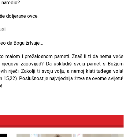
og naredio?
še dotjerane ovce.
uel.
oveo da Bogu žrtvuje…
tako malom i prežalosnom pameti. Znaš li ti da nema veće
š njegovu zapovijed? Da uskladiš svoju pamet s Božjom
 riječi. Zakolji ti svoju volju, a nemoj klati tuđega vola!
 15,22). Poslušnost je najvrjednija žrtva na ovome svijetu!
o!