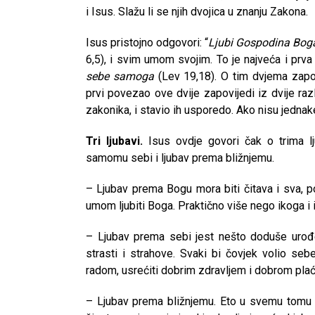
i Isus. Slažu li se njih dvojica u znanju Zakona.
Isus pristojno odgovori: “
Ljubi Gospodina Bog
6,5), i svim umom svojim. To je najveća i prv
sebe samoga
(Lev 19,18). O tim dvjema zapo
prvi povezao ove dvije zapovijedi iz dvije raz
zakonika, i stavio ih usporedo. Ako nisu jednake
Tri ljubavi.
Isus ovdje govori čak o trima lj
samomu sebi i ljubav prema bližnjemu.
– Ljubav prema Bogu mora biti čitava i sva, p
umom ljubiti Boga. Praktično više nego ikoga i 
– Ljubav prema sebi jest nešto doduše urođ
strasti i strahove. Svaki bi čovjek volio seb
radom, usrećiti dobrim zdravljem i dobrom pla
CNAK
– Ljubav prema bližnjemu. Eto u svemu tomu 
Kad se nasilje pretvara u optužnicu