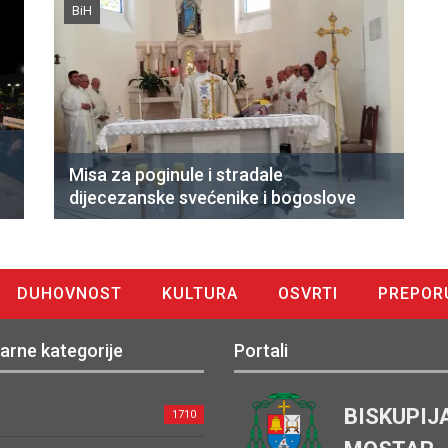
BiH
Misa za poginule i stradale
dijecezanske svećenike i bogoslove
DUHOVNOST
KULTURA
OSVRTI
PREPOR
arne kategorije
Portali
BISKUPIJ
1710