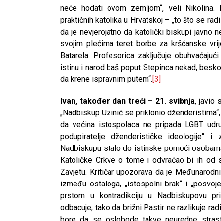
neće hodati ovom zemljom“, veli Nikolina.
praktičnih katolika u Hrvatskoj – „to što se ra
da je nevjerojatno da katolički biskupi javno ne
svojim plećima teret borbe za kršćanske vrij
Batarela. Profesorica zaključuje obuhvaćajuć
istinu i narod baš poput Stepinca nekad, besk
da krene ispravnim putem“.
[3]
Ivan, također dan treći – 21. svibnja
, javio
„Nadbiskup Uzinić se priklonio dženderistima“,
da većina istospolaca ne pripada LGBT udru
podupiratelje dženderističke ideologije“ 
Nadbiskupu stalo do istinske pomoći osobama 
Katoličke Crkve o tome i odvraćao bi ih od
Zavjetu. Kritičar upozorava da je Međunarodni
između ostaloga, „istospolni brak“ i „posvoje
prstom u kontradikciju u Nadbiskupovu p
odbacuje, tako da brižni Pastir ne razlikuje ra
bore da se oslobode takve neuredne strasti 