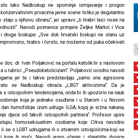
 Isto tako Nadbiskup ne spominje ismijavanje i progon
di konzervativnim prvacima javne scene toliko je degutantno
 staju u njihovu obranu“, jer upravo „ti hrabri laici nose na
ednosti“. Navodi poimence primjere Željke Markić i Vice
i i druge biskupe: „Sve dok hrvatski biskupi ne stanu uz
ompromisno, hrabro i čvrsto, ne možemo od puka očekivati
 se doc. dr. Ivan Poljaković na portalu katolik.hr s naslovom
 a u rubrici: „Pseudokatolicizam“. Poljaković uvodno navodi
gama jer te i takve predstavljaju „samo one agresivne
i zato se Nadbiskup obraća „LBGT aktivistima“. Da je
s istospolnim tendencijama, onda bi ih upozorio na nauk
 sodomije koja je jednako osuđena i u Starom i u Novom
 dan homofobije izum udruge ILGA, kojoj je sržna nakana,
nje djece od takvih istospolnih partnera“. Profesor upire
ristupu homoseksualnim osobama koje Crkva navodno
di li se o LGBT udrugama ili o stvarnim istospolcima koji se
koja ih muči. Navodi jasno učenje i stajalište dvojice