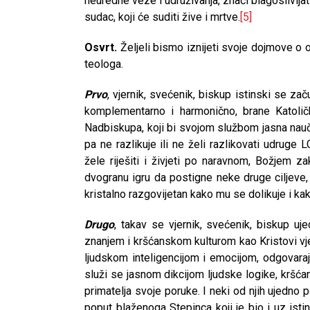
neuredne veze i udruživanja, znači blagoslivljat
sudac, koji će suditi žive i mrtve.
[5]
Osvrt.
Željeli bismo iznijeti svoje dojmove o o
teologa.
Prvo
, vjernik, svećenik, biskup istinski se zač
komplementarno i harmonično, brane Katoličk
Nadbiskupa, koji bi svojom službom jasna nauč
pa ne razlikuje ili ne želi razlikovati udruge 
žele riješiti i živjeti po naravnom, Božjem z
dvogranu igru da postigne neke druge ciljev
kristalno razgovijetan kako mu se dolikuje i ka
Drugo
, takav se vjernik, svećenik, biskup u
znanjem i kršćanskom kulturom kao Kristovi vjerni
ljudskom inteligencijom i emocijom, odgovaraj
služi se jasnom dikcijom ljudske logike, kršć
primatelja svoje poruke. I neki od njih ujedno 
poput blaženoga Stepinca koji je bio i uz istinu