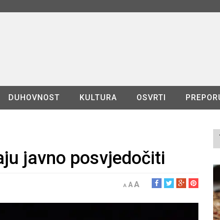
DUHOVNOST
KULTURA
OSVRTI
PREPOR
aju javno posvjedočiti
A
A
A