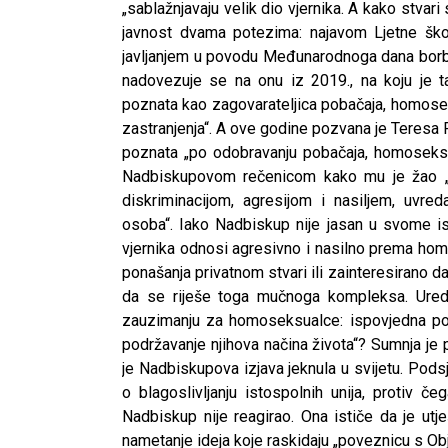
„sablažnjavaju velik dio vjernika. A kako stvar
javnost dvama potezima: najavom Ljetne škol
javljanjem u povodu Međunarodnoga dana borbe 
nadovezuje se na onu iz 2019., na koju je t
poznata kao zagovarateljica pobačaja, homoseks
zastranjenja“. A ove godine pozvana je Teresa 
poznata „po odobravanju pobačaja, homoseksual
Nadbiskupovom rečenicom kako mu je žao „os
diskriminacijom, agresijom i nasiljem, uv
osoba“. Iako Nadbiskup nije jasan u svome i
vjernika odnosi agresivno i nasilno prema hom
ponašanja privatnom stvari ili zainteresirano 
da se riješe toga mučnoga kompleksa. Uredn
zauzimanju za homoseksualce: ispovjedna pomoć
podržavanje njihova načina života“? Sumnja je 
je Nadbiskupova izjava jeknula u svijetu. Pods
o blagoslivljanju istospolnih unija, protiv č
CNAK
Nadbiskup nije reagirao. Ona ističe da je utj
Kad se nasilje pretvara u optužnicu
nametanje ideja koje raskidaju „poveznicu s Ob