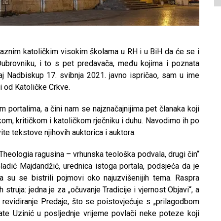
 raznim katoličkim visokim školama u RH i u BiH da će se i
Dubrovniku, i to s pet predavača, među kojima i poznata
 taj Nadbiskup 17. svibnja 2021. javno ispričao, sam u ime
 od Katoličke Crkve.
im portalima, a čini nam se najznačajnijima pet članaka koji
kom, kritičkom i katoličkom rječniku i duhu. Navodimo ih po
ite tekstove njihovih auktorica i auktora.
heologia ragusina – vrhunska teološka podvala, drugi čin“
Gladić Majdandžić, urednica istoga portala, podsjeća da je
a su se bistrili pojmovi oko najuzvišenijih tema. Raspra
truja: jedna je za „očuvanje Tradicije i vjernost Objavi“, a
 revidiranje Predaje, što se poistovjećuje s „prilagodbom
ate Uzinić u posljednje vrijeme povlači neke poteze koji