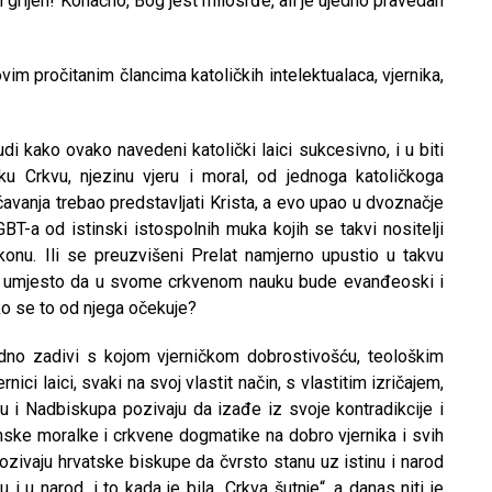
i grijeh! Konačno, Bog jest milosrđe, ali je ujedno pravedan
vim pročitanim člancima katoličkih intelektualaca, vjernika,
udi kako ovako navedeni katolički laici sukcesivno, i u biti
u Crkvu, njezinu vjeru i moral, od jednoga katoličkoga
avanja trebao predstavljati Krista, a evo upao u dvoznačje
LGBT-a od istinski istospolnih muka kojih se takvi nositelji
akonu. Ili se preuzvišeni Prelat namjerno upustio u takvu
e, umjesto da u svome crkvenom nauku bude evanđeoski i
ko se to od njega očekuje?
jedno zadivi s kojom vjerničkom dobrostivošću, teološkim
ci laici, svaki na svoj vlastit način, s vlastitim izričajem,
u i Nadbiskupa pozivaju da izađe iz svoje kontradikcije i
anske moralke i crkvene dogmatike na dobro vjernika i svih
pozivaju hrvatske biskupe da čvrsto stanu uz istinu i narod
 i u narod, i to kada je bila „Crkva šutnje“, a danas niti je