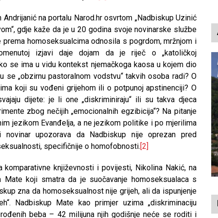
p
an Andrijanić na portalu Narod.hr osvrtom „Nadbiskup Uzinić
vom“, gdje kaže da je u 20 godina svoje novinarske službe
 se prema homoseksualcima odnosila s pogrdom, mržnjom i
menutoj izjavi daje dojam da je riječ o „katoličkoj
 ako se ima u vidu kontekst njemačkoga kaosa u kojem dio
vu se „obzirnu pastoralnom vodstvu“ takvih osoba radi? O
a koji su vođeni grijehom ili o potpunoj apstinenciji? O
jaju dijete: je li one „diskriminiraju“ ili su takva djeca
imente zbog nečijih „emocionalnih egzibicija“? Na pitanje
m jezikom Evanđelja, a ne jezikom politike i po mjerilima
ički novinar upozorava da Nadbiskup nije oprezan pred
ksualnosti, specifičnije o homofobnosti.
[2]
a komparativne književnosti i povijesti, Nikolina Nakić, na
 Mate koji smatra da je suočavanje homoseksualaca s
kup zna da homoseksualnost nije grijeh, ali da ispunjenje
ijeh“. Nadbiskup Mate kao primjer uzima „diskriminaciju
ođenih beba – 42 milijuna njih godišnje neće se roditi i