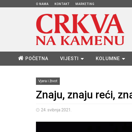
O NAMA
KONTAKT
MARKETING
POČETNA
VIJESTI
KOLUMNE
Vjera i život
Znaju, znaju reći, zn
24. svibnja 2021.