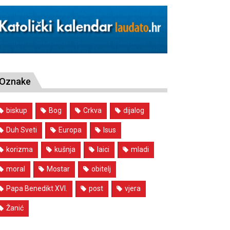
Oznake
biskup
Bog
Crkva
dijalog
Duh Sveti
Europa
Isus
korizma
kušnja
laici
mladi
moral
Mostar
obitelj
Papa Benedikt XVI.
post
vjera
Žanić