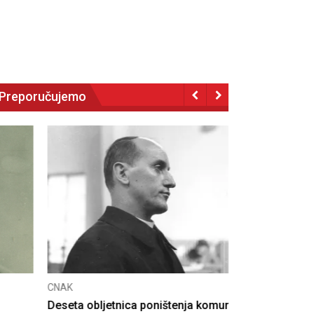
Preporučujemo
NAK
eseta obljetnica poništenja komunističke