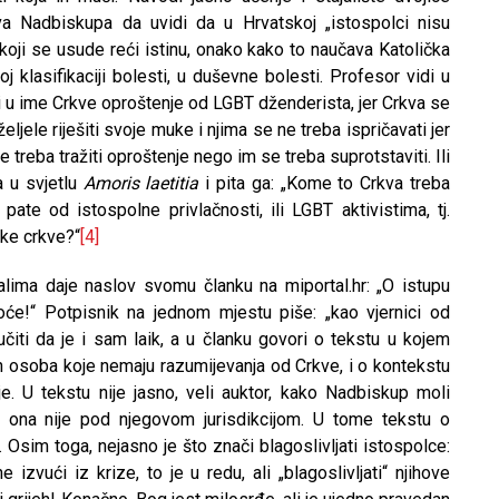
va Nadbiskupa da uvidi da u Hrvatskoj „istospolci nisu
i koji se usude reći istinu, onako kako to naučava Katolička
 klasifikaciji bolesti, u duševne bolesti. Profesor vidi u
i u ime Crkve oproštenje od LGBT dženderista, jer Crkva se
ljele riješiti svoje muke i njima se ne treba ispričavati jer
treba tražiti oproštenje nego im se treba suprotstaviti. Ili
a u svjetlu
Amoris laetitia
i pita ga: „Kome to Crkva treba
pate od istospolne privlačnosti, ili LGBT aktivistima, tj.
čke crkve?“
[4]
ijalima daje naslov svomu članku na miportal.hr: „O istupu
oće!“ Potpisnik na jednom mjestu piše: „kao vjernici od
čiti da je i sam laik, a u članku govori o tekstu u kojem
osoba koje nemaju razumijevanja od Crkve, i o kontekstu
 U tekstu nije jasno, veli auktor, kako Nadbiskup moli
d ona nije pod njegovom jurisdikcijom. U tome tekstu o
 Osim toga, nejasno je što znači blagoslivljati istospolce:
zvući iz krize, to je u redu, ali „blagoslivljati“ njihove