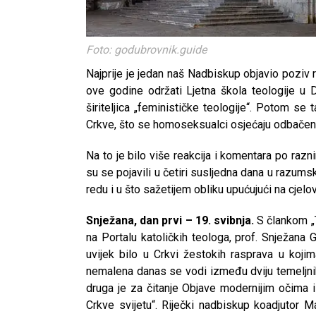
Foto: godubrovnik.guide
Najprije je jedan naš Nadbiskup objavio poziv
ove godine održati Ljetna škola teologije u 
širiteljica „feminističke teologije“. Potom se
Crkve, što se homoseksualci osjećaju odbačeni
Na to je bilo više reakcija i komentara po razn
su se pojavili u četiri susljedna dana u razums
redu i u što sažetijem obliku upućujući na cjelov
Snježana, dan prvi –
19. svibnja.
S člankom „T
na Portalu katoličkih teologa, prof. Snježana 
uvijek bilo u Crkvi žestokih rasprava u kojim
nemalena danas se vodi između dviju temeljnih s
druga je za čitanje Objave modernijim očima i
Crkve svijetu“. Riječki nadbiskup koadjutor M