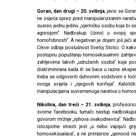
Goran, dan drugi – 20. svibnja
, javio se Gor
ne osjeća oprez pred manipulariziranim narati
susreo jednu jedinu „vjerničku osobu koja bi
agresijom“. Nadbiskup Uzinić u svojoj spo
homofobnosti“. A negativan je dojam još jači
Crkve odbija poslušnost Svetoj Stolici. O kak
postupnu popuštanju homoseksualnim zahtjevim
zahtjevima takvih „udruženih osoba“ koje posva
diskriminirana kada ih se baca u razne eksper
treba se odgovoriti duhovnim vodstvom s točni
ovoga svijeta i „njegovih korifeja“. Katol
manipulacijama suvremenoga narativa o homose
Nikolina, dan treći – 21. svibnja
, profesoric
svome facebooku, tumači nastup nadbiskupa
govorom mržnje „njihova svakodnevica“. Nadbis
istospolne strasti jest „u nebo vapijući gr
homoseksualaca“, a ne primjerice „genocid ner