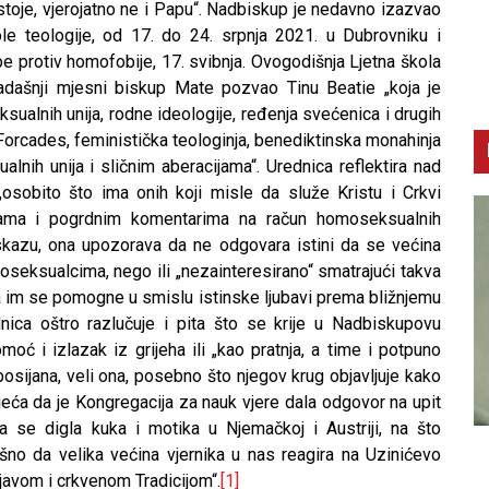
i stoje, vjerojatno ne i Papu“. Nadbiskup je nedavno izazvao
e teologije, od 17. do 24. srpnja 2021. u Dubrovniku i
protiv homofobije, 17. svibnja. Ovogodišnja Ljetna škola
adašnji mjesni biskup Mate pozvao Tinu Beatie „koja je
ualnih unija, rodne ideologije, ređenja svećenica i drugih
Forcades, feministička teologinja, benediktinska monahinja
nih unija i sličnim aberacijama“. Urednica reflektira nad
obito što ima onih koji misle da služe Kristu i Crkvi
redama i pogrdnim komentarima na račun homoseksualnih
skazu, ona upozorava da ne odgovara istini da se većina
oseksualcima, nego ili „nezainteresirano“ smatrajući takva
da im se pomogne u smislu istinske ljubavi prema bližnjemu
ica oštro razlučuje i pita što se krije u Nadbiskupovu
 i izlazak iz grijeha ili „kao pratnja, a time i potpuno
posijana, veli ona, posebno što njegov krug objavljuje kako
jeća da je Kongregacija za nauk vjere dala odgovor na upit
ega se digla kuka i motika u Njemačkoj i Austriji, na što
CNAK
C
ešno da velika većina vjernika u nas reagira na Uzinićevo
Smrtovdan nadbiskupa Petra Čule
D
javom i crkvenom Tradicijom“.
[1]