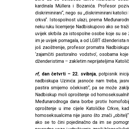
kardinala Müllera i Bozanića. Profesor pozi
diskriminirani“, nego su „diskriminirani katolic
crkva“. Istospolnost ulazi, prema Međunarodnoj
neku ruku licemjerje Nadbiskupovo ako se traž
uvijek skrbila za istospolne osobe koje su se že
im je uvijek pomagala, a od LGBT dženderista ne 
još zaoštrenije, profesor promatra Nadbiskup
‘zajamčiti pastoralno vodstvo’, osobama koje 
dženderistima – zakletim neprijateljima Katoli
rf,
dan četvrti – 22. svibnja
, potpisnik inic
nadbiskupa Uzinića: jasnoće nam treba, jasn
pastira smijemo očekivati“, pa se može zaklju
Nadbiskup moli oproštenje od homoseksualnih 
Međunarodnoga dana borbe protiv homofobije.
oproštenje u ime cijele Katoličke Crkve, ka
homoseksualcima nije jasno što znači „obitelj“.
ako se to čini pojedinačno da im se pomogne i