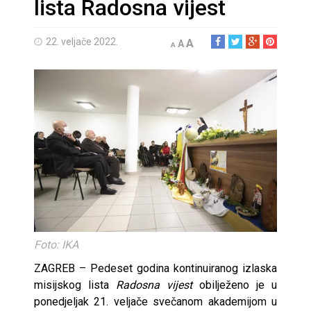
lista Radosna vijest
22. veljače 2022.
A
A
A
Foto: IKA
ZAGREB – Pedeset godina kontinuiranog izlaska
misijskog lista
Radosna vijest
obilježeno je u
ponedjeljak 21. veljače svečanom akademijom u