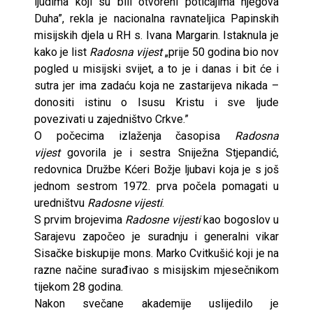
ljudima koji su bili otvoreni poticajima njegova
Duha”, rekla je nacionalna ravnateljica Papinskih
misijskih djela u RH s. Ivana Margarin. Istaknula je
kako je list
Radosna vijest
„prije 50 godina bio nov
pogled u misijski svijet, a to je i danas i bit će i
sutra jer ima zadaću koja ne zastarijeva nikada –
donositi istinu o Isusu Kristu i sve ljude
povezivati u zajedništvo Crkve.”
O počecima izlaženja časopisa
Radosna
vijest
govorila je i sestra Sniježna Stjepandić,
redovnica Družbe Kćeri Božje ljubavi koja je s još
jednom sestrom 1972. prva počela pomagati u
uredništvu
Radosne vijesti
.
S prvim brojevima
Radosne vijest
i
kao bogoslov u
Sarajevu započeo je suradnju i generalni vikar
Sisačke biskupije mons. Marko Cvitkušić koji je na
razne načine surađivao s misijskim mjesečnikom
tijekom 28 godina.
Nakon svečane akademije uslijedilo je