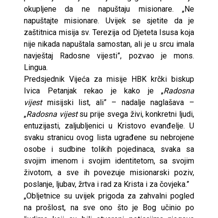
okupljene da ne napuštaju misionare. „Ne
napuštajte misionare. Uvijek se sjetite da je
zaštitnica misija sv. Terezija od Djeteta Isusa koja
nije nikada napuštala samostan, ali je u srcu imala
navještaj Radosne vijesti”, pozvao je mons.
Lingua.
Predsjednik Vijeća za misije HBK krčki biskup
Ivica Petanjak rekao je kako je „
Radosna
vijest
misijski list, ali” – nadalje naglašava –
„
Radosna vijest
su prije svega živi, konkretni ljudi,
entuzijasti, zaljubljenici u Kristovo evanđelje. U
svaku stranicu ovog lista ugrađene su nebrojene
osobe i sudbine tolikih pojedinaca, svaka sa
svojim imenom i svojim identitetom, sa svojim
životom, a sve ih povezuje misionarski poziv,
poslanje, ljubav, žrtva i rad za Krista i za čovjeka.”
„Obljetnice su uvijek prigoda za zahvalni pogled
na prošlost, na sve ono što je Bog učinio po