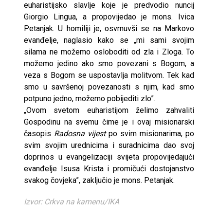
euharistijsko slavlje koje je predvodio nuncij
Giorgio Lingua, a propovijedao je mons. Ivica
Petanjak. U homiliji je, osvrnuvši se na Markovo
evanđelje, naglasio kako se „mi sami svojim
silama ne možemo osloboditi od zla i Zloga. To
možemo jedino ako smo povezani s Bogom, a
veza s Bogom se uspostavlja molitvom. Tek kad
smo u savršenoj povezanosti s njim, kad smo
potpuno jedno, možemo pobijediti zlo”.
„Ovom svetom euharistijom želimo zahvaliti
Gospodinu na svemu čime je i ovaj misionarski
časopis
Radosna vijest
po svim misionarima, po
svim svojim urednicima i suradnicima dao svoj
doprinos u evangelizaciji svijeta propovijedajući
evanđelje Isusa Krista i promičući dostojanstvo
svakog čovjeka”, zaključio je mons. Petanjak.
Izvor: Crkva na kamenu/IKA