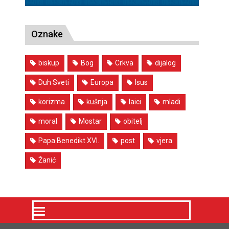
Oznake
biskup
Bog
Crkva
dijalog
Duh Sveti
Europa
Isus
korizma
kušnja
laici
mladi
moral
Mostar
obitelj
Papa Benedikt XVI.
post
vjera
Žanić