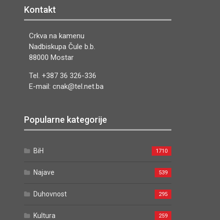
Kontakt
Crkva na kamenu
Nadbiskupa Čule b.b.
88000 Mostar
Tel. +387 36 326-336
E-mail: cnak@tel.net.ba
Popularne kategorije
BiH
1710
Najave
539
Duhovnost
295
Kultura
259