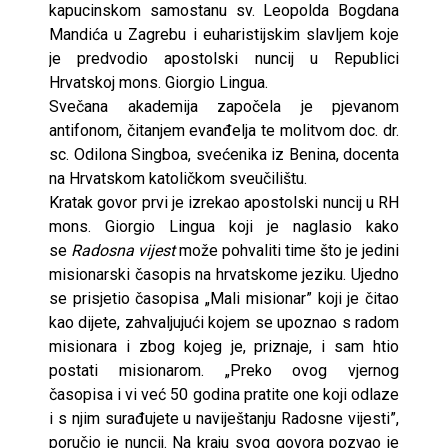
kapucinskom samostanu sv. Leopolda Bogdana
Mandića u Zagrebu i euharistijskim slavljem koje
je predvodio apostolski nuncij u Republici
Hrvatskoj mons. Giorgio Lingua.
Svečana akademija započela je pjevanom
antifonom, čitanjem evanđelja te molitvom doc. dr.
sc. Odilona Singboa, svećenika iz Benina, docenta
na Hrvatskom katoličkom sveučilištu.
Kratak govor prvi je izrekao apostolski nuncij u RH
mons. Giorgio Lingua koji je naglasio kako
se
Radosna vijest
može pohvaliti time što je jedini
misionarski časopis na hrvatskome jeziku. Ujedno
se prisjetio časopisa „Mali misionar” koji je čitao
kao dijete, zahvaljujući kojem se upoznao s radom
misionara i zbog kojeg je, priznaje, i sam htio
postati misionarom. „Preko ovog vjernog
časopisa i vi već 50 godina pratite one koji odlaze
i s njim surađujete u naviještanju Radosne vijesti”,
poručio je nuncij. Na kraju svog govora pozvao je