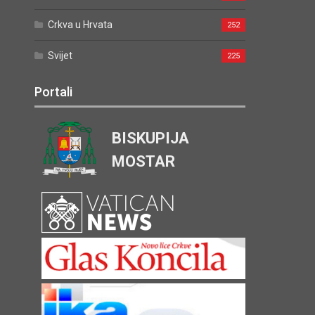
Crkva u Hrvata
252
Svijet
225
Portali
BISKUPIJA
MOSTAR