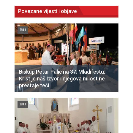
Povezane vijesti i objave
BiH
Biskup Petar Palić na 37. Mladifestu:
Krist je naš Izvor i njegova milost ne
prestaje teći
BiH