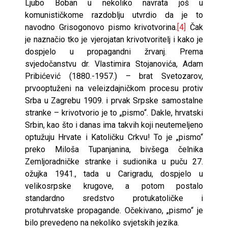
Ljubo Boban u nekoliko navrata još u
komunističkome razdoblju utvrdio da je to
navodno Grisogonovo pismo krivotvorina.
[4]
Čak
je naznačio tko je vjerojatan krivotvoritelj i kako je
dospjelo u propagandni žrvanj. Prema
svjedočanstvu dr. Vlastimira Stojanovića, Adam
Pribićević (1880.-1957.) – brat Svetozarov,
prvooptuženi na veleizdajničkom procesu protiv
Srba u Zagrebu 1909. i prvak Srpske samostalne
stranke – krivotvorio je to „pismo“. Dakle, hrvatski
Srbin, kao što i danas ima takvih koji neutemeljeno
optužuju Hrvate i Katoličku Crkvu! To je „pismo“
preko Miloša Tupanjanina, bivšega čelnika
Zemljoradničke stranke i sudionika u puču 27.
ožujka 1941., tada u Carigradu, dospjelo u
velikosrpske krugove, a potom postalo
standardno sredstvo protukatoličke i
protuhrvatske propagande. Očekivano, „pismo“ je
bilo prevedeno na nekoliko svjetskih jezika.