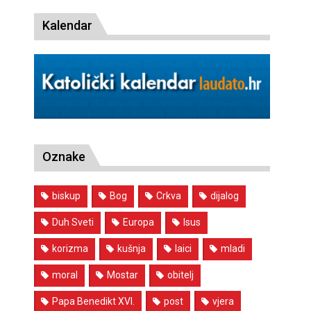
Kalendar
Oznake
biskup
Bog
Crkva
dijalog
Duh Sveti
Europa
Isus
korizma
kušnja
laici
mladi
moral
Mostar
obitelj
Papa Benedikt XVI.
post
vjera