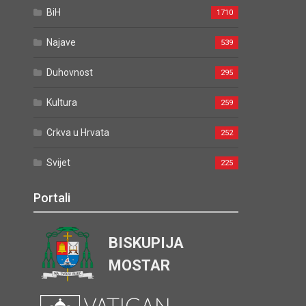
BiH
1710
Najave
539
Duhovnost
295
Kultura
259
Crkva u Hrvata
252
Svijet
225
Portali
BISKUPIJA
MOSTAR