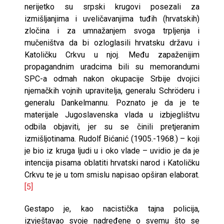
nerijetko su srpski krugovi posezali za
izmišljanjima i uveličavanjima tuđih (hrvatskih)
zločina i za umnažanjem svoga trpljenja i
mučeništva da bi ozloglasili hrvatsku državu i
Katoličku Crkvu u njoj. Među zapaženijim
propagandnim uradcima bili su memorandumi
SPC-a odmah nakon okupacije Srbije dvojici
njemačkih vojnih upravitelja, generalu Schröderu i
generalu Dankelmannu. Poznato je da je te
materijale Jugoslavenska vlada u izbjeglištvu
odbila objaviti, jer su se činili pretjeranim
izmišljotinama. Rudolf Bićanić (1905.-1968.) – koji
je bio iz kruga ljudi u i oko vlade – uvidio je da je
intencija pisama oblatiti hrvatski narod i Katoličku
Crkvu te je u tom smislu napisao opširan elaborat.
[5]
Gestapo je, kao nacistička tajna policija,
izvještavao svoje nadređene o svemu što se