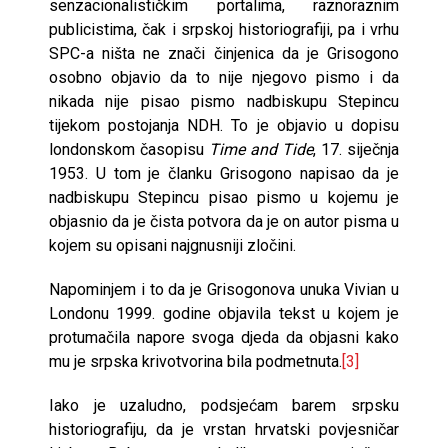
senzacionalističkim portalima, raznoraznim
publicistima, čak i srpskoj historiografiji, pa i vrhu
SPC-a ništa ne znači činjenica da je Grisogono
osobno objavio da to nije njegovo pismo i da
nikada nije pisao pismo nadbiskupu Stepincu
tijekom postojanja NDH. To je objavio u dopisu
londonskom časopisu
Time and Tide
, 17. siječnja
1953. U tom je članku Grisogono napisao da je
nadbiskupu Stepincu pisao pismo u kojemu je
objasnio da je čista potvora da je on autor pisma u
kojem su opisani najgnusniji zločini.
Napominjem i to da je Grisogonova unuka Vivian u
Londonu 1999. godine objavila tekst u kojem je
protumačila napore svoga djeda da objasni kako
mu je srpska krivotvorina bila podmetnuta.
[3]
Iako je uzaludno, podsjećam barem srpsku
historiografiju, da je vrstan hrvatski povjesničar