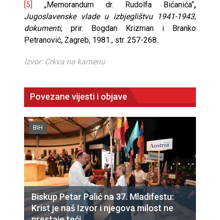
[5]
„Memorandum dr. Rudolfa Bićanića“
,
Jugoslavenske vlade u izbjeglištvu 1941-1943,
dokumenti
, prir. Bogdan Krizman i Branko
Petranović, Zagreb, 1981., str. 257-268.
Izvor: Crkva na kamenu
Povezane vijesti i objave
BiH
Biskup Petar Palić na 37. Mladifestu:
Krist je naš Izvor i njegova milost ne
prestaje teći