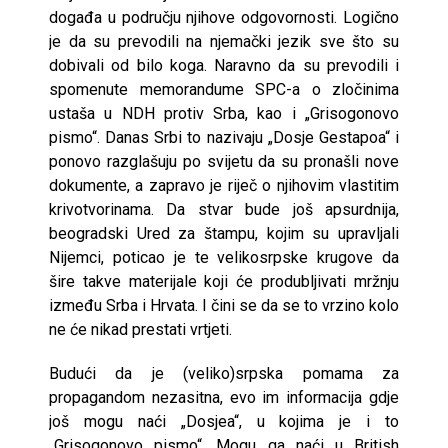
događa u području njihove odgovornosti. Logično
je da su prevodili na njemački jezik sve što su
dobivali od bilo koga. Naravno da su prevodili i
spomenute memorandume SPC-a o zločinima
ustaša u NDH protiv Srba, kao i „Grisogonovo
pismo“. Danas Srbi to nazivaju „Dosje Gestapoa“ i
ponovo razglašuju po svijetu da su pronašli nove
dokumente, a zapravo je riječ o njihovim vlastitim
krivotvorinama. Da stvar bude još apsurdnija,
beogradski Ured za štampu, kojim su upravljali
Nijemci, poticao je te velikosrpske krugove da
šire takve materijale koji će produbljivati mržnju
između Srba i Hrvata. I čini se da se to vrzino kolo
ne će nikad prestati vrtjeti.
Budući da je (veliko)srpska pomama za
propagandom nezasitna, evo im informacija gdje
još mogu naći „Dosjea“, u kojima je i to
„Grisogonovo pismo“. Mogu ga naći u British