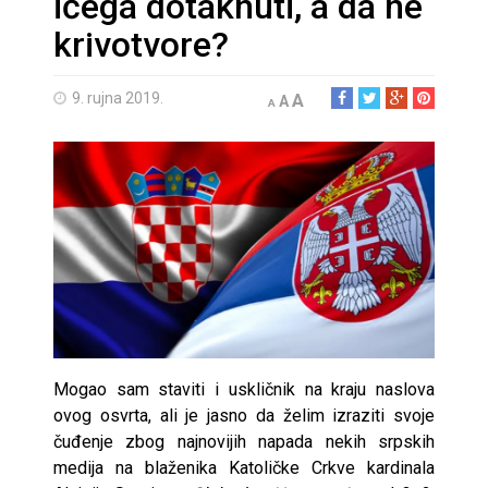
ičega dotaknuti, a da ne
krivotvore?
9. rujna 2019.
A
A
A
Mogao sam staviti i uskličnik na kraju naslova
ovog osvrta, ali je jasno da želim izraziti svoje
čuđenje zbog najnovijih napada nekih srpskih
medija na blaženika Katoličke Crkve kardinala