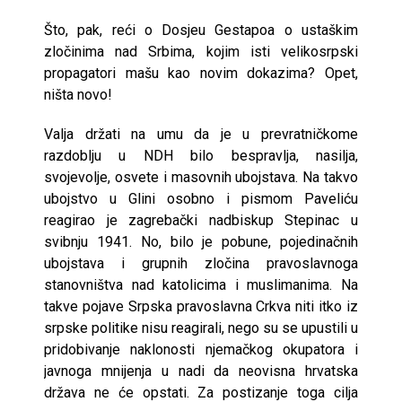
Što, pak, reći o Dosjeu Gestapoa o ustaškim
zločinima nad Srbima, kojim isti velikosrpski
propagatori mašu kao novim dokazima? Opet,
ništa novo!
Valja držati na umu da je u prevratničkome
razdoblju u NDH bilo bespravlja, nasilja,
svojevolje, osvete i masovnih ubojstava. Na takvo
ubojstvo u Glini osobno i pismom Paveliću
reagirao je zagrebački nadbiskup Stepinac u
svibnju 1941. No, bilo je pobune, pojedinačnih
ubojstava i grupnih zločina pravoslavnoga
stanovništva nad katolicima i muslimanima. Na
takve pojave Srpska pravoslavna Crkva niti itko iz
srpske politike nisu reagirali, nego su se upustili u
pridobivanje naklonosti njemačkog okupatora i
javnoga mnijenja u nadi da neovisna hrvatska
država ne će opstati. Za postizanje toga cilja