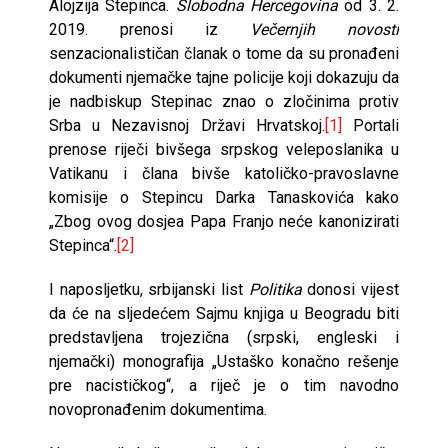
Alojzija Stepinca.
Slobodna Hercegovina
od 3. 2.
2019. prenosi iz
Večernjih novosti
senzacionalističan članak o tome da su pronađeni
dokumenti njemačke tajne policije koji dokazuju da
je nadbiskup Stepinac znao o zločinima protiv
Srba u Nezavisnoj Državi Hrvatskoj.
[1]
Portali
prenose riječi bivšega srpskog veleposlanika u
Vatikanu i člana bivše katoličko-pravoslavne
komisije o Stepincu Darka Tanaskovića kako
„Zbog ovog dosjea Papa Franjo neće kanonizirati
Stepinca“.
[2]
I naposljetku, srbijanski list
Politika
donosi vijest
da će na sljedećem Sajmu knjiga u Beogradu biti
predstavljena trojezična (srpski, engleski i
njemački) monografija „Ustaško konačno rešenje
pre nacističkog“, a riječ je o tim navodno
novopronađenim dokumentima.