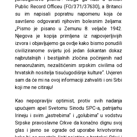
Public Record Officeu (FO/371/37630), a Britanci
su im napisali popratnu napomenu koja će
savršeno odgovarati njihovim bolesnim željama:
„Pismo je pisano u Zemunu 8. veljače 1942.
Njegova je kopija primljena iz najpovjerljivijih
izvora i objavljujemo ga ovdje kako bismo ponudili
civiliziranome svijetu još jedan šokantan dokaz
najbrutalnijih i bestijalnih zločina počinjenih nad
nenaoružanim, nezaštićenim srpskim civilima od
hrvatskih nositelja tisućugodišnje kulture“. Uvjeren
sam da će mi na ovoj informaciji zahvaliti i oni Srbi
koji me ne citiraju!
Kao nepopravljiv optimist, protiv svih nadanja
upućujem apel Svetomu Sinodu SPC-a, patrijarhu
Irineju i svim „jastrebima“ i „golubima“ u vodstvu
Srpske pravoslavne Crkve da konačno dignu svoj
glas i javno se ograde od uporabe krivotvorina