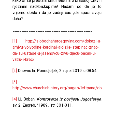
kako bi se prestala širiti neistina o bratskoj Crkvi i
njezinim nad/biskupima! Nadam se da je to
vrijeme došlo i da je zadnji čas „da spasi svoju
dušu“!
___________________________________
[1]
http://slobodnahercegovina.com/dokazi-u-
arhivu-vojvodine-kardinal-alojzije-stepinac-znao-
da-su-ustase-u-jasenovcu-zivu-djecu-bacali-u-
vatru-i-krec/
[2]
Dnevno.hr. Ponedjeljak, 2. rujna 2019. u 08:54.
[3]
http://www.churchinhistory.org/pages/leftpane/documen
[4]
Lj. Boban,
Kontroverze iz povijesti Jugoslavije
,
sv. 2, Zagreb,
1989., str. 301-311.
2