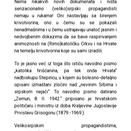
Nema nikakvih novih dokumenata i ništa
senzacionalno (veliko)srpski propagandisti
nemaju u rukama! Oni nastavljaju sa širenjem
krivotvorina, ono u čemu su se pokazali
nenadmašnima i u čemu ustrajavaju unatoč jasnim i
nedvojbenim dokazima da se bave raspirivanjem
animoznosti na (Rimo)katoličku Crkvu i na Hrvate
na temelju krivotvorina koje su sami izradili.
To je jasno već iz toga što ističu navodno pismo
„katolika hrišćanina, pa tek onda Hrvata“
nadbiskupu Stepincu, u kojem su bolesno-detaljno
opisani izmaštani zločini nad „nevinim Srbima i
srpskom nejači“. To navodno pismo datirano
„Zemun, 8. II. 1942.“ pripisano je hrvatskom
političaru i ministru iz doba Kraljevine Jugoslavije
Prvislavu Grisogonu (1879.-1969.).
Velikosrpskim propagandistima,