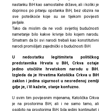
nastanku BiH kao samostalne države, ali i koliki je
doprinos po pitanju opstanka BiH, bez obzira na
sve poteškoće koje su se tijekom povijesti
javljale.
Tako da mislim da ne vodi svijetloj budućnosti
nametanje bilo kakve krivnje bilo kojem narodu.
Smatram da bi svi narodi trebali kao konstitutivni
narodi promišljati zajednički o budućnosti BiH.
U nedostatku legitimiteta političkog
predstavnika Hrvata u BiH, Crkva ostaje
jedino utočište hrvatskom narodu u BiH.
Izgleda da je Hrvatima Katolička Crkva u BiH
zaklon i jedina sigurnost u nesređenoj zemlji
gdje je, i Vi kažete, stanje konfuzno.
U svim tim povijesnim mijenama, Katolička Crkva
je na prostorima BiH, ali i ne samo tamo, ali
osobito na prostorima BiH, bila jedini kontinuitet i