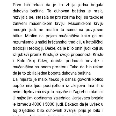
Prvo bih rekao da je to zbilja jedna bogata
duhovna baština. Ta duhovna baština je rasla,
razvijala se, stasala na prostorima koji su također
zaliveni mučeničkom krvlju. Mučeničkom krvlju
mnogih ljudi, ne mislim tu samo na povijesne
bitke. Mislim na pojam mučeništva kako ga mi
razumijemo u našoj kršćanskoj tradiciji, u katoličkoj
tradiciji i teologiji. Dakle, da je bilo onih ljudi koji su
iz ljubavi prema Kristu, iz svoje pripadnosti Kristu
i Katoličkoj Crkvi, doista podnosili nevolje i
mučeništva na onom prostoru. Tako da bih rekao
da je to zbilja jedna bogata duhovna baština.
Da, mjesto je malo, teško je danas govoriti koliko
uopće ima ljudi podrijetlom iz Janjeva. Ima ih u
svim dijelovima svijeta, najviše u Zagrebu i okolici.
U najboljim godinama zajednica Janjevaca brojala
je između 4000 i 5000 ljudi. Dakako da je uvijek u
toj zajednici bilo duhovnih zvanja, prije je bilo i