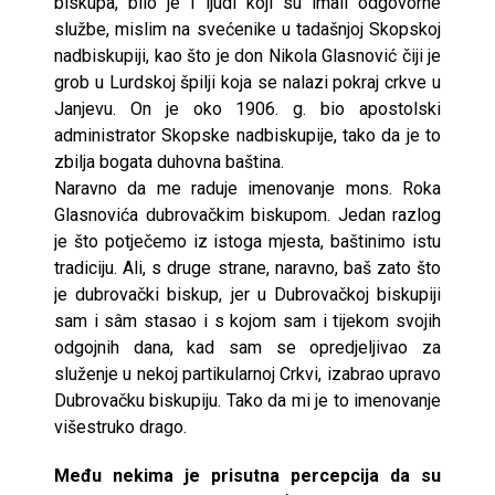
biskupa, bilo je i ljudi koji su imali odgovorne
službe, mislim na svećenike u tadašnjoj Skopskoj
nadbiskupiji, kao što je don Nikola Glasnović čiji je
grob u Lurdskoj špilji koja se nalazi pokraj crkve u
Janjevu. On je oko 1906. g. bio apostolski
administrator Skopske nadbiskupije, tako da je to
zbilja bogata duhovna baština.
Naravno da me raduje imenovanje mons. Roka
Glasnovića dubrovačkim biskupom. Jedan razlog
je što potječemo iz istoga mjesta, baštinimo istu
tradiciju. Ali, s druge strane, naravno, baš zato što
je dubrovački biskup, jer u Dubrovačkoj biskupiji
sam i sâm stasao i s kojom sam i tijekom svojih
odgojnih dana, kad sam se opredjeljivao za
služenje u nekoj partikularnoj Crkvi, izabrao upravo
Dubrovačku biskupiju. Tako da mi je to imenovanje
višestruko drago.
Među nekima je prisutna percepcija da su