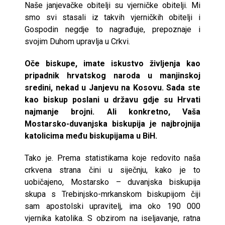
Naše janjevačke obitelji su vjerničke obitelji. Mi
smo svi stasali iz takvih vjerničkih obitelji i
Gospodin negdje to nagrađuje, prepoznaje i
svojim Duhom upravlja u Crkvi.
Oče biskupe, imate iskustvo življenja kao
pripadnik hrvatskog naroda u manjinskoj
sredini, nekad u Janjevu na Kosovu. Sada ste
kao biskup poslani u državu gdje su Hrvati
najmanje brojni. Ali konkretno, Vaša
Mostarsko-duvanjska biskupija je najbrojnija
katolicima među biskupijama u BiH.
Tako je. Prema statistikama koje redovito naša
crkvena strana čini u siječnju, kako je to
uobičajeno, Mostarsko – duvanjska biskupija
skupa s Trebinjsko-mrkanskom biskupijom čiji
sam apostolski upravitelj, ima oko 190 000
vjernika katolika. S obzirom na iseljavanje, ratna