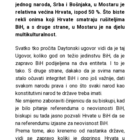
jednog naroda, Srba i Bošnjaka, u Mostaru je
relativna većina Hrvata, ispod 50 %. Što biste
rekli onima koji Hrvate smatraju rušiteljima
BiH, a s druge strane, u Mostaru je na djelu
multikulturalnost.
Svatko tko pročita Daytonski ugovor vidi da je taj
Ugovor, koliko god on težio jedinstvu BiH, da je
zapravo BiH podijeljena na dva entiteta. I to je
tako. S druge strane, dakako da je svima nama
stalo očuvati integritet BiH i ono još važnije, dati
svakom narodu prava i ono što svaki narod kao
konstitutivni narod te države treba imati.
Ne smijemo zaboraviti činjenicu da su biskupi, kad
je bilo pitanje referenduma o neovisnosti BiH,
biskupi su tada jasno pozvali Hrvate u BiH da se
na referendumu izjasne za neovisnost BiH.
Prema tome, ako krenemo od nastanka države,
vidi se zapravo koliki je doprinos Hrvata u