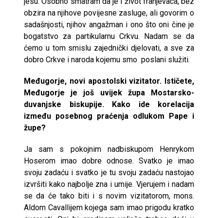
jesu. Osobno smatram da je i život franjevaca, bez
obzira na njihove povijesne zasluge, ali govorim o
sadašnjosti, njihov angažman i ono što oni čine je
bogatstvo za partikularnu Crkvu. Nadam se da
ćemo u tom smislu zajednički djelovati, a sve za
dobro Crkve i naroda kojemu smo poslani služiti.
Međugorje, novi apostolski vizitator. Ističete,
Međugorje je još uvijek župa Mostarsko-
duvanjske biskupije. Kako ide korelacija
između posebnog praćenja odlukom Pape i
župe?
Ja sam s pokojnim nadbiskupom Henrykom
Hoserom imao dobre odnose. Svatko je imao
svoju zadaću i svatko je tu svoju zadaću nastojao
izvršiti kako najbolje zna i umije. Vjerujem i nadam
se da će tako biti i s novim vizitatorom, mons.
Aldom Cavallijem kojega sam imao prigodu kratko