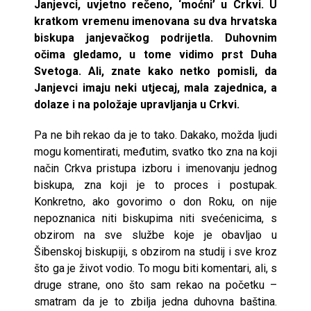
Janjevci, uvjetno rečeno, ‘moćni’ u Crkvi. U
kratkom vremenu imenovana su dva hrvatska
biskupa janjevačkog podrijetla. Duhovnim
očima gledamo, u tome vidimo prst Duha
Svetoga. Ali, znate kako netko pomisli, da
Janjevci imaju neki utjecaj, mala zajednica, a
dolaze i na položaje upravljanja u Crkvi.
Pa ne bih rekao da je to tako. Dakako, možda ljudi
mogu komentirati, međutim, svatko tko zna na koji
način Crkva pristupa izboru i imenovanju jednog
biskupa, zna koji je to proces i postupak.
Konkretno, ako govorimo o don Roku, on nije
nepoznanica niti biskupima niti svećenicima, s
obzirom na sve službe koje je obavljao u
Šibenskoj biskupiji, s obzirom na studij i sve kroz
što ga je život vodio. To mogu biti komentari, ali, s
druge strane, ono što sam rekao na početku –
smatram da je to zbilja jedna duhovna baština.