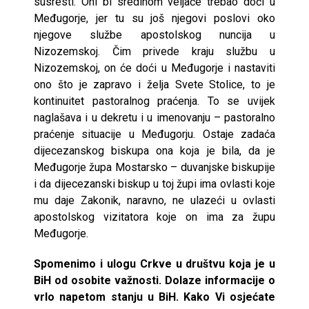
susresti. Oni bi sredinom veljače trebao doći u
Međugorje, jer tu su još njegovi poslovi oko
njegove službe apostolskog nuncija u
Nizozemskoj. Čim privede kraju službu u
Nizozemskoj, on će doći u Međugorje i nastaviti
ono što je zapravo i želja Svete Stolice, to je
kontinuitet pastoralnog praćenja. To se uvijek
naglašava i u dekretu i u imenovanju – pastoralno
praćenje situacije u Međugorju. Ostaje zadaća
dijecezanskog biskupa ona koja je bila, da je
Međugorje župa Mostarsko – duvanjske biskupije
i da dijecezanski biskup u toj župi ima ovlasti koje
mu daje Zakonik, naravno, ne ulazeći u ovlasti
apostolskog vizitatora koje on ima za župu
Međugorje.
Spomenimo i ulogu Crkve u društvu koja je u
BiH od osobite važnosti. Dolaze informacije o
vrlo napetom stanju u BiH. Kako Vi osjećate