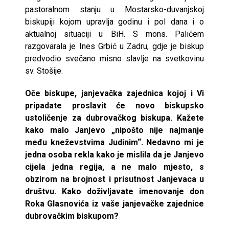
pastoralnom stanju u Mostarsko-duvanjskoj
biskupiji kojom upravlja godinu i pol dana i o
aktualnoj situaciji u BiH. S mons. Palićem
razgovarala je Ines Grbić u Zadru, gdje je biskup
predvodio svečano misno slavlje na svetkovinu
sv. Stošije.
Oče biskupe, janjevačka zajednica kojoj i Vi
pripadate proslavit će novo biskupsko
ustoličenje za dubrovačkog biskupa. Kažete
kako malo Janjevo „nipošto nije najmanje
među kneževstvima Judinim“. Nedavno mi je
jedna osoba rekla kako je mislila da je Janjevo
cijela jedna regija, a ne malo mjesto, s
obzirom na brojnost i prisutnost Janjevaca u
društvu. Kako doživljavate imenovanje don
Roka Glasnovića iz vaše janjevačke zajednice
dubrovačkim biskupom?