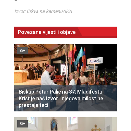
Izvor: Crkva na kamenu/IKA
Povezane vijesti i objave
BiH
Biskup Petar Palić na 37. Mladifestu:
Krist je naš Izvor i njegova milost ne
prestaje teći
BiH