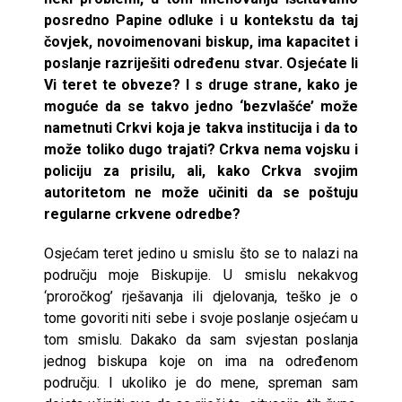
posredno Papine odluke i u kontekstu da taj
čovjek, novoimenovani biskup, ima kapacitet i
poslanje razriješiti određenu stvar. Osjećate li
Vi teret te obveze? I s druge strane, kako je
moguće da se takvo jedno ‘bezvlašće’ može
nametnuti Crkvi koja je takva institucija i da to
može toliko dugo trajati? Crkva nema vojsku i
policiju za prisilu, ali, kako Crkva svojim
autoritetom ne može učiniti da se poštuju
regularne crkvene odredbe?
Osjećam teret jedino u smislu što se to nalazi na
području moje Biskupije. U smislu nekakvog
‘proročkog’ rješavanja ili djelovanja, teško je o
tome govoriti niti sebe i svoje poslanje osjećam u
tom smislu. Dakako da sam svjestan poslanja
jednog biskupa koje on ima na određenom
području. I ukoliko je do mene, spreman sam