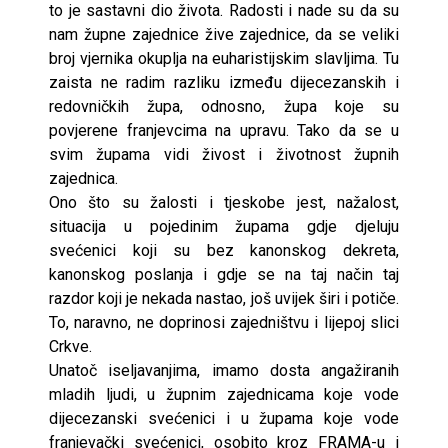
to je sastavni dio života. Radosti i nade su da su
nam župne zajednice žive zajednice, da se veliki
broj vjernika okuplja na euharistijskim slavljima. Tu
zaista ne radim razliku između dijecezanskih i
redovničkih župa, odnosno, župa koje su
povjerene franjevcima na upravu. Tako da se u
svim župama vidi živost i životnost župnih
zajednica.
Ono što su žalosti i tjeskobe jest, nažalost,
situacija u pojedinim župama gdje djeluju
svećenici koji su bez kanonskog dekreta,
kanonskog poslanja i gdje se na taj način taj
razdor koji je nekada nastao, još uvijek širi i potiče.
To, naravno, ne doprinosi zajedništvu i lijepoj slici
Crkve.
Unatoč iseljavanjima, imamo dosta angažiranih
mladih ljudi, u župnim zajednicama koje vode
dijecezanski svećenici i u župama koje vode
franjevački svećenici, osobito kroz FRAMA-u i