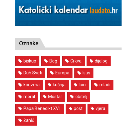
Oznake
biskup
Bog
Crkva
dijalog
Duh Sveti
Europa
Isus
korizma
kušnja
laici
mladi
moral
Mostar
obitelj
Papa Benedikt XVI.
post
vjera
Žanić