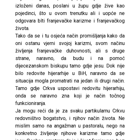
izloženi danas, poslani u župu gdje žive kao
pojedinci, što u ovom trenutku ali i uopće ne
odgovara bîti franjevačke karizme i franjevačkog
života.
Tako da se i tu osjeća način promišljanja kako da
oni ostanu vjerni svojoj karizmi, svom načinu
življenja franjevačke duhovnosti, ali s druge
strane, naravno, da budu i na pomoć
dijecezanskom biskupu tamo gdje jesu. Dok nije
bilo redovite hijerarhije u BiH, naravno da se
situacija mogla promatrati na jedan ili drugi način.
Tamo gdje Crkva uspostavi redovitu hijerarhiju,
onda se naravno zna koji je način točnog
funkcioniranja.
Ja mogu reći da je za svaku partikularnu Crkvu
redovništvo bogatstvo, i njihov način života. Ne
mislim samo na angažman u pastoralu, nego na
konkretno življenje njihove karizme tamo gdje