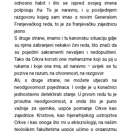
odnosno habit i što se ispred svojeg imena
potpisuju
fra
. To je naravno, i u posljednjem
razgovoru kojeg sam imao s novim Generalom
Franjevačkog reda, to je za franjevačku zajednicu
jasno.
S druge strane, imamo i tu kanonsku situaciju gdje
su njima zabranjeni nekakvi čini reda, što znači da
su pojedini sakramenti nevaljani i nedopušteni.
Tako da Crkva koristi one mehanizme koji su joj u
rukama i koje ona ima, ali naravno – uvijek se tu
poziva na razum, na otvorenost, na razgovor.
Ali, s druge strane, ne možete utjecati na
neodgovornost pojedinaca. I ovdje je u konačnici
jednostavno detektirati stanje. U prvom redu tu je
prisutna neodgovornost, a onda što je puno
važnije za vjernike, uopće poimanje Crkve kao
zajednice Kristove, kao hijerarhijskog ustrojstva
Crkve i kao onoga što mi u ekleziologiji, na našim
teološkim fakultetima uopće učimo o organizmu