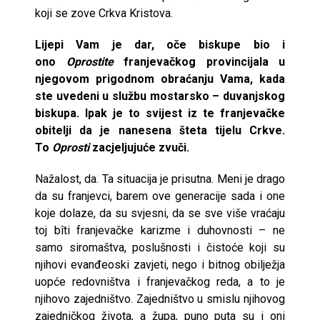
koji se zove Crkva Kristova.
Lijepi Vam je dar, oče biskupe bio i
ono
Oprostite
franjevačkog provincijala u
njegovom prigodnom obraćanju Vama, kada
ste uvedeni u službu mostarsko – duvanjskog
biskupa. Ipak je to svijest iz te franjevačke
obitelji da je nanesena šteta tijelu Crkve.
To
Oprosti
zacjeljujuće zvuči.
Nažalost, da. Ta situacija je prisutna. Meni je drago
da su franjevci, barem ove generacije sada i one
koje dolaze, da su svjesni, da se sve više vraćaju
toj bîti franjevačke karizme i duhovnosti – ne
samo siromaštva, poslušnosti i čistoće koji su
njihovi evanđeoski zavjeti, nego i bitnog obilježja
uopće redovništva i franjevačkog reda, a to je
njihovo zajedništvo. Zajedništvo u smislu njihovog
zajedničkog života, a župa, puno puta su i oni