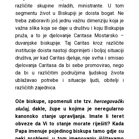
različite skupine mladih, ministrante. U tom
segmentu život u Biskupiji je doista bogat. Ne
treba zaboraviti još jednu važnu dimenziju koja je
važna slika koja se daje u društvu i koju Biskupija
pruža, a to je djelovanje Caritasa Mostarsko –
duvanjske biskupije. Taj Caritas kroz različite
institucije doista nastoji doprinijeti i boljoj situaciji
društva, jer kad Caritas djeluje, nije svrha i smisao
djelovanja Caritasa da bi sebe promovirao, nego
da bi u različitim područjima ljudskog života
ublažavao potrebe i situacije ljudi, obitelji i
različitih zajednica.
Oče biskupe, spomenuli ste tzv.
hercegovački
slučaj
, dakle, župe u kojima je neregularno
kanonsko stanje upravljanja. Imate li teret
obveze da Vi to stanje morate riješiti? Kada
Papa imenuje pojedinog biskupa tamo gdje su
neki problemi, u tom imenovanju iščitavamo