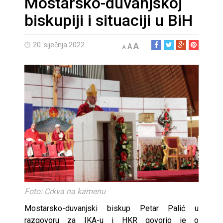
Mostarsko-duvanjskoj
biskupiji i situaciji u BiH
20. siječnja 2022.
A
A
A
Foto: Crkva na kamenu
Mostarsko-duvanjski biskup Petar Palić u
razgovoru za IKA-u i HKR govorio je o