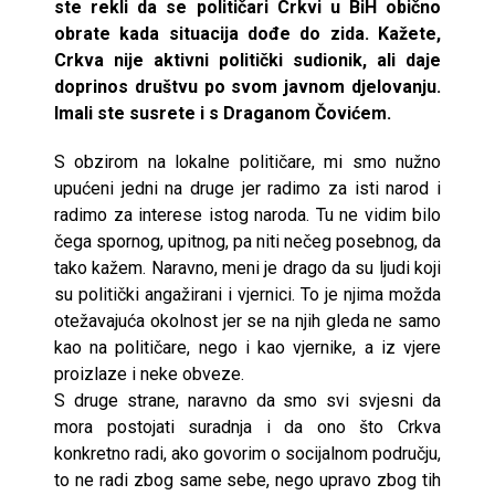
ste rekli da se političari Crkvi u BiH obično
obrate kada situacija dođe do zida. Kažete,
Crkva nije aktivni politički sudionik, ali daje
doprinos društvu po svom javnom djelovanju.
Imali ste susrete i s Draganom Čovićem.
S obzirom na lokalne političare, mi smo nužno
upućeni jedni na druge jer radimo za isti narod i
radimo za interese istog naroda. Tu ne vidim bilo
čega spornog, upitnog, pa niti nečeg posebnog, da
tako kažem. Naravno, meni je drago da su ljudi koji
su politički angažirani i vjernici. To je njima možda
otežavajuća okolnost jer se na njih gleda ne samo
kao na političare, nego i kao vjernike, a iz vjere
proizlaze i neke obveze.
S druge strane, naravno da smo svi svjesni da
mora postojati suradnja i da ono što Crkva
konkretno radi, ako govorim o socijalnom području,
to ne radi zbog same sebe, nego upravo zbog tih