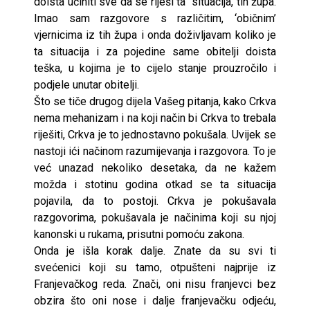
doista učiniti sve da se riješi ta situacija, tih župa.
Imao sam razgovore s različitim, ‘običnim’
vjernicima iz tih župa i onda doživljavam koliko je
ta situacija i za pojedine same obitelji doista
teška, u kojima je to cijelo stanje prouzročilo i
podjele unutar obitelji.
Što se tiče drugog dijela Vašeg pitanja, kako Crkva
nema mehanizam i na koji način bi Crkva to trebala
riješiti, Crkva je to jednostavno pokušala. Uvijek se
nastoji ići načinom razumijevanja i razgovora. To je
već unazad nekoliko desetaka, da ne kažem
možda i stotinu godina otkad se ta situacija
pojavila, da to postoji. Crkva je pokušavala
razgovorima, pokušavala je načinima koji su njoj
kanonski u rukama, prisutni pomoću zakona.
Onda je išla korak dalje. Znate da su svi ti
svećenici koji su tamo, otpušteni najprije iz
Franjevačkog reda. Znači, oni nisu franjevci bez
obzira što oni nose i dalje franjevačku odjeću,