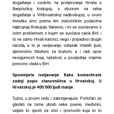
događanja i osobito na protjerivanja Hrvata u
Banjolučkoj biskupiji, s obzirom na ratna
događanja u Vrhbosanskoj nadbiskupiji, u ovom
trenutku smo prema tim statističkim podacima
najbrojnija Biskupija. Naravno, i mi se suočavamo s
istim problemom s kojim se suočava cijela BiH, i
to ne samo Hrvati katolici, nego i pripadnici drugih
naroda, a to je iseljavanje, odlazak mladih ljudi,
djelomično trbuhom za kruhom, a i radi opće
nesigurnosti koja, nažalost, u posljednje vrijeme
ponovno vlada u BiH.
Spominjete iseljavanje. Kako komentirate
zadnji popis stanovništva u Hrvatskoj. U
Hrvatskoj je 400 000 ljudi manje.
Tužno, u prvom redu i zabrinjavajuće. Političari će
gledati na tome ubrati neke poene, međutim,
valjalo bi sjesti za stol i promisliti koja bi to