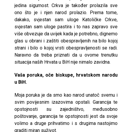
jedina sigurnost. Crkva je također prolazila sve
ono što je i njen narod prolazio. Prema tome,
dakako, svjestan sam uloge Katoličke Crkve,
svjestan sam uloge pastira i to nas zapravo sve
više obvezuje da uvijek kada je potrebno, dignemo
glas u obrani i zaštiti obespravljenih na bilo kojoj
strani i bilo o kojoj vrsti obespravljenosti se radi.
Naravno da treba priznati da u ovome trenutku
situacija naših Hrvata u BiH nije nimalo zavidna.
Vaša poruka, oče biskupe, hrvatskom narodu
u BiH.
Moja poruka je da smo kao narod unatoč svemu i
svim povijesnim izazovima opstali. Garancija te
opstojnosti su zajedništvo, međusobno
poštovanje, garancija te opstojnosti jest da svoje
volimo a druge prihvatimo i s drugima nastojimo
graditi miran suživot.