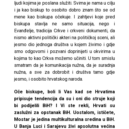
ljudi kojima je poslana služiti. Svima je nama u cilju
i ja kao biskup to osobito dobro znam što se od
mene kao biskupa očekuje. I zahtjevi koje pred
biskupa stavlja ne samo situacija, nego i
Evanđelje, tradicija Crkve i crkveni dokumenti, da
nismo aktivni politički akteri na političkoj sceni, ali
jesmo dio jednoga društva u kojem živimo i gdje
smo odgovorni i pozvani doprinijeti u okvirima u
kojima to kao Crkva možemo učiniti. U tom smislu
smatram da je komunikacija nužna, da je suradnja
nužna, a sve za dobrobit i društva tamo gdje
jesmo, i osobito hrvatskog naroda.
Oče biskupe, boli li Vas kad se Hrvatima
pripisuje tendencija da su i oni dio struje koji
bi podijelili BiH? I Vi ste rekli, Hrvati su
zaslužni za opstanak BiH. Uostalom, ističete,
Mostar je jedina multikulturalna sredina u BiH.
U Banja Luci i Sarajevu živi apsolutna većina