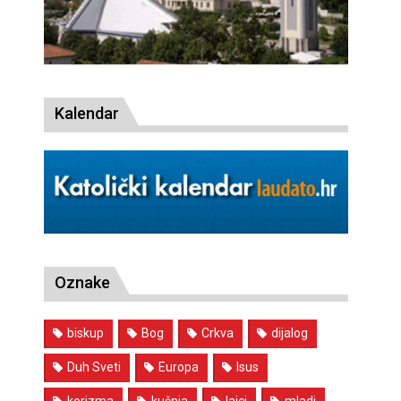
Kalendar
Oznake
biskup
Bog
Crkva
dijalog
Duh Sveti
Europa
Isus