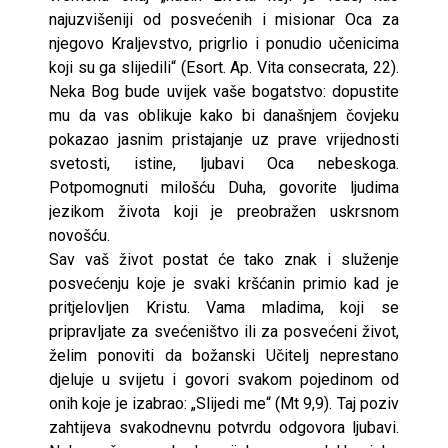
najuzvišeniji od posvećenih i misionar Oca za
njegovo Kraljevstvo, prigrlio i ponudio učenicima
koji su ga slijedili“ (Esort. Ap. Vita consecrata, 22).
Neka Bog bude uvijek vaše bogatstvo: dopustite
mu da vas oblikuje kako bi današnjem čovjeku
pokazao jasnim pristajanje uz prave vrijednosti
svetosti, istine, ljubavi Oca nebeskoga.
Potpomognuti milošću Duha, govorite ljudima
jezikom života koji je preobražen uskrsnom
novošću.
Sav vaš život postat će tako znak i služenje
posvećenju koje je svaki kršćanin primio kad je
pritjelovljen Kristu. Vama mladima, koji se
pripravljate za svećeništvo ili za posvećeni život,
želim ponoviti da božanski Učitelj neprestano
djeluje u svijetu i govori svakom pojedinom od
onih koje je izabrao: „Slijedi me“ (Mt 9,9). Taj poziv
zahtijeva svakodnevnu potvrdu odgovora ljubavi.