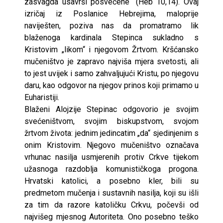
zasvagda usavrši posvećene“ (Heb 10,14). Ovaj
izričaj iz Poslanice Hebrejima, maloprije
naviješten, poziva nas da promatramo lik
blaženoga kardinala Stepinca sukladno s
Kristovim „likom“ i njegovom Žrtvom. Kršćansko
mučeništvo je zapravo najviša mjera svetosti, ali
to jest uvijek i samo zahvaljujući Kristu, po njegovu
daru, kao odgovor na njegov prinos koji primamo u
Euharistiji.
Blaženi Alojzije Stepinac odgovorio je svojim
svećeništvom, svojim biskupstvom, svojom
žrtvom života: jednim jedincatim „da“ sjedinjenim s
onim Kristovim. Njegovo mučeništvo označava
vrhunac nasilja usmjerenih protiv Crkve tijekom
užasnoga razdoblja komunističkoga progona.
Hrvatski katolici, a posebno kler, bili su
predmetom mučenja i sustavnih nasilja, koji su išli
za tim da razore katoličku Crkvu, počevši od
najvišeg mjesnog Autoriteta. Ono posebno teško