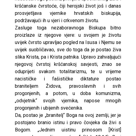
kršćanske čvrstoće, čiji herojski život još i danas
prosvjetljava vjernike hrvatskih biskupija,
podržavajući ih u vjeri i crkvenom životu.
Zasluge toga nezaboravnoga Biskupa bitno
proizlaze iz njegove vjere: u svojem je životu
uvijek čvrsto upravljao pogled na Isusa i Njemu se
uvijek suobličavao, sve do toga da je postao živa
slika Krista, pa i Krista patnika. Upravo zahvaljujući
njegovoj čvrstoj kršćanskoj savjesti, znao se
oduprijeti svakom totalitarizmu, te u vrijeme
nacističke i fašističke diktature postao
braniteljem Židova, pravoslavnih i svih
progonjenih, a potom, u doba komunizma,
„odvjetnik“ svojih vjernika, napose mnogih
progonjenih i ubijenih svećenika.
Da, postao je „branitelj“ Boga na ovoj zemlji, jer je
postojano branio istinu i pravo čovjeka da živi s
Bogom. „Jednim uistinu prinosom [Krist]