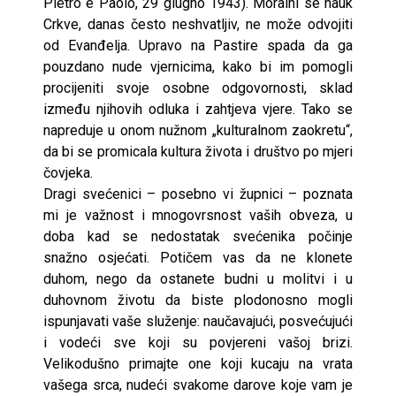
Pietro e Paolo, 29 giugno 1943). Moralni se nauk
Crkve, danas često neshvatljiv, ne može odvojiti
od Evanđelja. Upravo na Pastire spada da ga
pouzdano nude vjernicima, kako bi im pomogli
procijeniti svoje osobne odgovornosti, sklad
između njihovih odluka i zahtjeva vjere. Tako se
napreduje u onom nužnom „kulturalnom zaokretu“,
da bi se promicala kultura života i društvo po mjeri
čovjeka.
Dragi svećenici – posebno vi župnici – poznata
mi je važnost i mnogovrsnost vaših obveza, u
doba kad se nedostatak svećenika počinje
snažno osjećati. Potičem vas da ne klonete
duhom, nego da ostanete budni u molitvi i u
duhovnom životu da biste plodonosno mogli
ispunjavati vaše služenje: naučavajući, posvećujući
i vodeći sve koji su povjereni vašoj brizi.
Velikodušno primajte one koji kucaju na vrata
vašega srca, nudeći svakome darove koje vam je