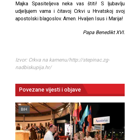
Majka Spasiteljeva neka vas štiti! S ljubavlju
udjeljujem vama i čitavoj Crkvi u Hrvatskoj svoj
apostolski blagoslov. Amen. Hvaljen Isus i Marija!
Papa Benedikt XVI.
Izvor: Crkva na kamenu/http://stepinac.zg-
nadbiskupija.hr/
Povezane vijesti i objave
BiH