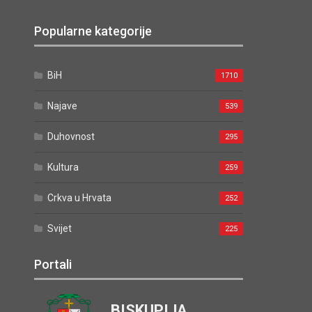
Popularne kategorije
BiH
1710
Najave
539
Duhovnost
295
Kultura
259
Crkva u Hrvata
252
Svijet
225
Portali
BISKUPIJA