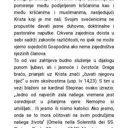
pomirenje među podijeljenim kršćanima kao i
među kršćanima i muslimanima, nasljedujući
Krista koji je mir naš. Svojim svećenicima ne
propustite davati jasne duhovne, doktrinalne i
pastoralne naputke. Crkvena zajednica doista u
sebi sadrži zakonite različitosti, no ipak ne može
vjerno svjedočiti Gospodina ako nema zajedništva
njezinih članova.
To od vas zahtijeva budno služenje u dijalogu
punom ljubavi, ali i jasnoće i čvrstoće. Draga
braćo, prianjati uz Krista znači „čuvati njegovu
riječ“ u svim okolnostima (usp. Iv 14,23). S tim u
vezi blaženi se kardinal Stepinac ovako izrazio:
„Jedno od najvećih zala našega vremena jest
osrednjost u pitanjima vjere. Nemojmo si
umišljati… Ili jesmo ili nismo katolici. Ako jesmo,
onda se to mora očitovati na svim područjima
našega života“ (Omelia nella Solennità dei SS.