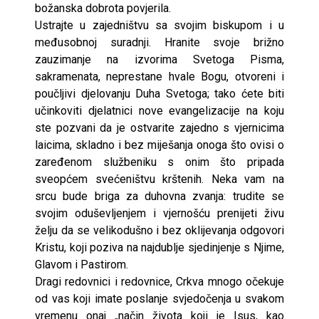
božanska dobrota povjerila.
Ustrajte u zajedništvu sa svojim biskupom i u
međusobnoj suradnji. Hranite svoje brižno
zauzimanje na izvorima Svetoga Pisma,
sakramenata, neprestane hvale Bogu, otvoreni i
poučljivi djelovanju Duha Svetoga; tako ćete biti
učinkoviti djelatnici nove evangelizacije na koju
ste pozvani da je ostvarite zajedno s vjernicima
laicima, skladno i bez miješanja onoga što ovisi o
zaređenom službeniku s onim što pripada
sveopćem svećeništvu krštenih. Neka vam na
srcu bude briga za duhovna zvanja: trudite se
svojim oduševljenjem i vjernošću prenijeti živu
želju da se velikodušno i bez oklijevanja odgovori
Kristu, koji poziva na najdublje sjedinjenje s Njime,
Glavom i Pastirom.
Dragi redovnici i redovnice, Crkva mnogo očekuje
od vas koji imate poslanje svjedočenja u svakom
vremenu onaj „način života koji je Isus, kao