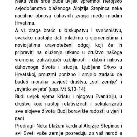
Neka vaše srce bude uvijek spremno! Herojsko
svjedočanstvo blaženoga Alojzija Stepinca neka
nadahne obnovu duhovnih zvanja među mladim
Hrvatima.
A vi, draga braćo u biskupstvu i svećeništvu,
svakako nastojte dati mladima u sjemeništima i
novicijatima uravnoteženi odgoj, koji će ih
pripraviti na služenje utkano u društvo našega
vremena, zahvaljujući ozbiljnosti i dubini njihova
duhovnoga života i studija. Ljubljena Crkvo u
Hrvatskoj, preuzmi ponizno i smjelo zadaću da
budeš moralna savjest društva, „sol zemlje“ i
„svjetlo svijeta“ (usp. Mt 5,13-14).
Budi uvijek vjerna Kristu i njegovu Evanđelju, u
društvu koje nastoji relativizirati i sekularizirati
sve slojeve života. Budi boravište radosti u vjeri i
nadi.
Predragi! Neka blaženi kardinal Alojzije Stepinac i
svi Sveti vaše zemlje posreduju za vaš narod a