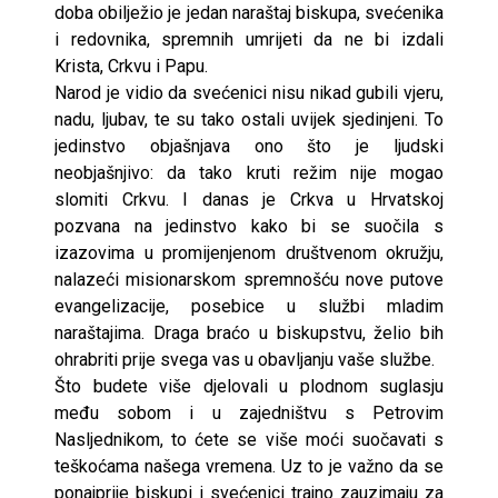
doba obilježio je jedan naraštaj biskupa, svećenika
i redovnika, spremnih umrijeti da ne bi izdali
Krista, Crkvu i Papu.
Narod je vidio da svećenici nisu nikad gubili vjeru,
nadu, ljubav, te su tako ostali uvijek sjedinjeni. To
jedinstvo objašnjava ono što je ljudski
neobjašnjivo: da tako kruti režim nije mogao
slomiti Crkvu. I danas je Crkva u Hrvatskoj
pozvana na jedinstvo kako bi se suočila s
izazovima u promijenjenom društvenom okružju,
nalazeći misionarskom spremnošću nove putove
evangelizacije, posebice u službi mladim
naraštajima. Draga braćo u biskupstvu, želio bih
ohrabriti prije svega vas u obavljanju vaše službe.
Što budete više djelovali u plodnom suglasju
među sobom i u zajedništvu s Petrovim
Nasljednikom, to ćete se više moći suočavati s
teškoćama našega vremena. Uz to je važno da se
ponajprije biskupi i svećenici trajno zauzimaju za