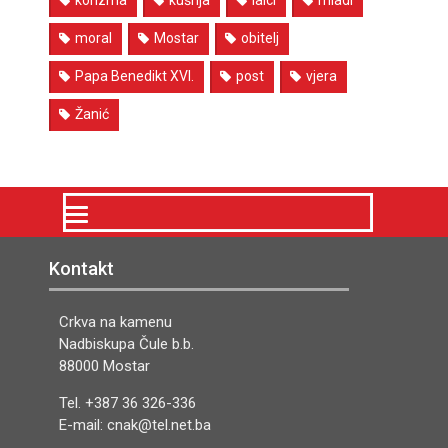
korizma
kušnja
laici
mladi
moral
Mostar
obitelj
Papa Benedikt XVI.
post
vjera
Žanić
Kontakt
Crkva na kamenu
Nadbiskupa Čule b.b.
88000 Mostar
Tel. +387 36 326-336
E-mail: cnak@tel.net.ba