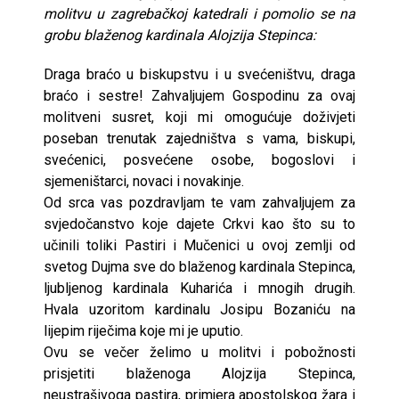
molitvu u zagrebačkoj katedrali i pomolio se na
grobu blaženog kardinala Alojzija Stepinca:
Draga braćo u biskupstvu i u svećeništvu, draga
braćo i sestre! Zahvaljujem Gospodinu za ovaj
molitveni susret, koji mi omogućuje doživjeti
poseban trenutak zajedništva s vama, biskupi,
svećenici, posvećene osobe, bogoslovi i
sjemeništarci, novaci i novakinje.
Od srca vas pozdravljam te vam zahvaljujem za
svjedočanstvo koje dajete Crkvi kao što su to
učinili toliki Pastiri i Mučenici u ovoj zemlji od
svetog Dujma sve do blaženog kardinala Stepinca,
ljubljenog kardinala Kuharića i mnogih drugih.
Hvala uzoritom kardinalu Josipu Bozaniću na
lijepim riječima koje mi je uputio.
Ovu se večer želimo u molitvi i pobožnosti
prisjetiti blaženoga Alojzija Stepinca,
neustrašivoga pastira, primjera apostolskog žara i