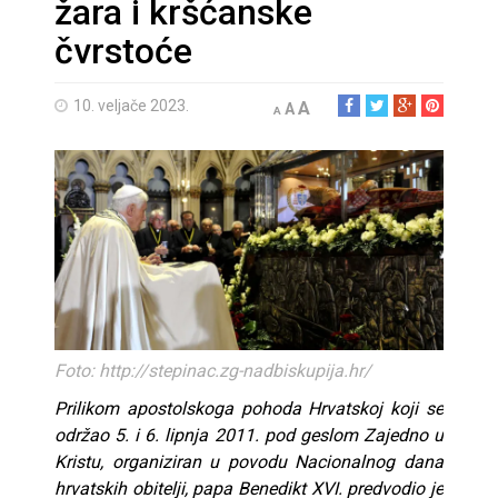
žara i kršćanske
čvrstoće
10. veljače 2023.
A
A
A
Foto: http://stepinac.zg-nadbiskupija.hr/
Prilikom apostolskoga pohoda Hrvatskoj koji se
održao 5. i 6. lipnja 2011. pod geslom Zajedno u
Kristu, organiziran u povodu Nacionalnog dana
hrvatskih obitelji, papa Benedikt XVI. predvodio je