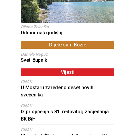
Dijana Zelenika
Odmor naš godišnji
Dijete sam Božje
Daniela Raguž
Sveti župnik
Vijesti
CNAK
U Mostaru zaređeno deset novih
svećenika
CNAK
Iz priopćenja s 81. redovitog zasjedanja
BK BiH
CNAK