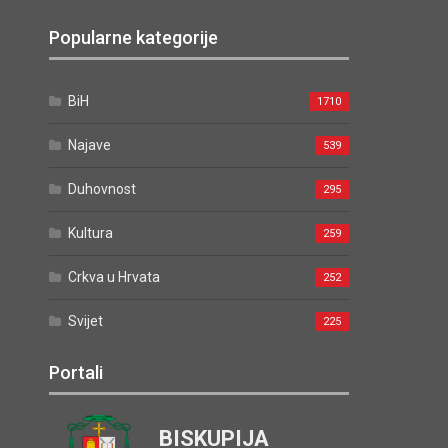
Popularne kategorije
BiH
1710
Najave
539
Duhovnost
295
Kultura
259
Crkva u Hrvata
252
Svijet
225
Portali
BISKUPIJA