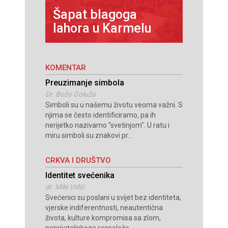
ređeno
Šapat blagoga
Susret
lahora u Karmelu
oltara
KOMENTAR
Preuzimanje simbola
Dr. Božo Goluža
Simboli su u našemu životu veoma važni. S
njima se često identificiramo, pa ih
nerijetko nazivamo "svetinjom". U ratu i
miru simboli su znakovi pr...
CRKVA I DRUŠTVO
Identitet svećenika
dr. Mile Vidić
Svećenici su poslani u svijet bez identiteta,
vjerske indiferentnosti, neautentična
života, kulture kompromisa sa zlom,