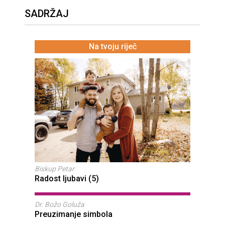
SADRŽAJ
Na tvoju riječ
Biskup Petar
Radost ljubavi (5)
Dr. Božo Goluža
Preuzimanje simbola