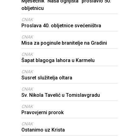
Mjesečnik “Naša ognjišta” proslavio 50.
obljetnicu
CNAK
Proslava 40. obljetnice svećeništva
CNAK
Misa za poginule branitelje na Gradini
CNAK
Šapat blagoga lahora u Karmelu
CNAK
Susret služitelja oltara
CNAK
Sv. Nikola Tavelić u Tomislavgradu
CNAK
Pravovjerni prorok
CNAK
Ostanimo uz Krista