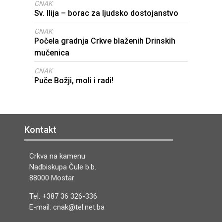
CNAK
Sv. Ilija – borac za ljudsko dostojanstvo
CNAK
Počela gradnja Crkve blaženih Drinskih
mučenica
CNAK
Puče Božji, moli i radi!
Kontakt
Crkva na kamenu
Nadbiskupa Čule b.b.
88000 Mostar
Tel. +387 36 326-336
E-mail: cnak@tel.net.ba