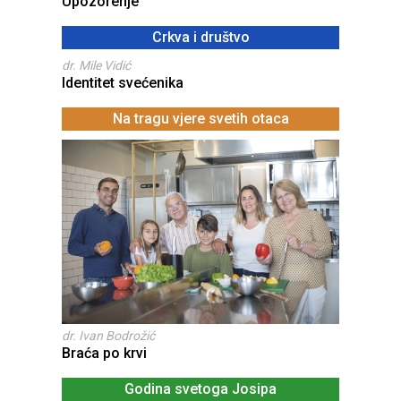
Upozorenje
Crkva i društvo
dr. Mile Vidić
Identitet svećenika
Na tragu vjere svetih otaca
dr. Ivan Bodrožić
Braća po krvi
Godina svetoga Josipa