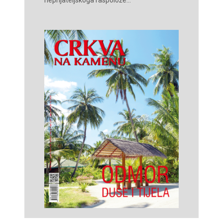
neprijateljskoga raspolože...