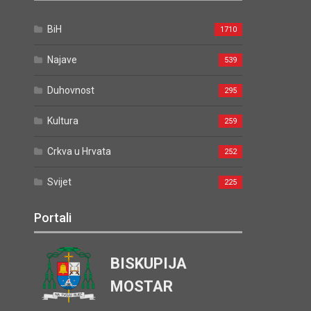
BiH
1710
Najave
539
Duhovnost
295
Kultura
259
Crkva u Hrvata
252
Svijet
225
Portali
BISKUPIJA
MOSTAR