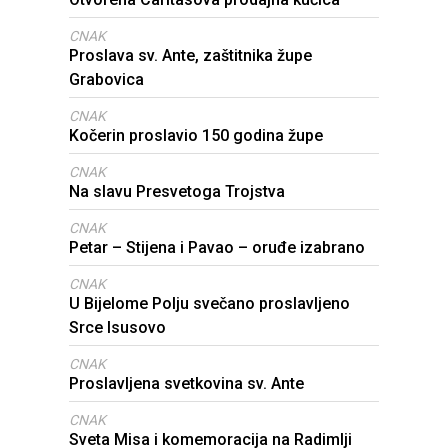
CNAK
Proslava sv. Ante, zaštitnika župe
Grabovica
CNAK
Kočerin proslavio 150 godina župe
CNAK
Na slavu Presvetoga Trojstva
CNAK
Petar – Stijena i Pavao – oruđe izabrano
CNAK
U Bijelome Polju svečano proslavljeno
Srce Isusovo
CNAK
Proslavljena svetkovina sv. Ante
CNAK
Sveta Misa i komemoracija na Radimlji