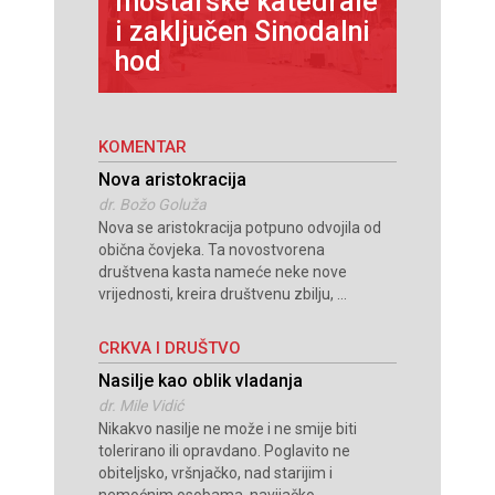
mostarske katedrale
Blagos
rica
i zaključen Sinodalni
kapeli
ka
hod
Doman
KOMENTAR
Nova aristokracija
dr. Božo Goluža
Nova se aristokracija potpuno odvojila od
obična čovjeka. Ta novostvorena
društvena kasta nameće neke nove
vrijednosti, kreira društvenu zbilju, ...
CRKVA I DRUŠTVO
Nasilje kao oblik vladanja
dr. Mile Vidić
Nikakvo nasilje ne može i ne smije biti
tolerirano ili opravdano. Poglavito ne
obiteljsko, vršnjačko, nad starijim i