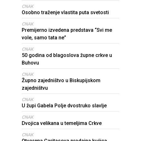
CNAK
Osobno traženje vlastita puta svetosti
CNAK
Premijerno izvedena predstava “Svi me
vole, samo tata ne”
CNAK
50 godina od blagoslova župne crkve u
Buhovu
CNAK
Župno zajedništvo u Biskupijskom
zajedništvu
CNAK
U župi Gabela Polje dvostruko slavlje
CNAK
Dvojica velikana u temeljima Crkve
CNAK
Otvorena Caritasova prodajna kućica