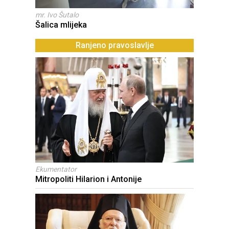
mr. Ivo Šutalo
Šalica mlijeka
Ranjeno pravoslavlje
Ekumentator
Mitropoliti Hilarion i Antonije