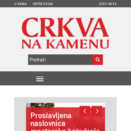
O NAMA
IMPRESSUM
2303-8594
Proslavljena
naslovnica