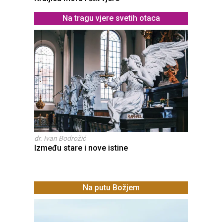
Na tragu vjere svetih otaca
dr. Ivan Bodrožić
Između stare i nove istine
Na putu Božjem