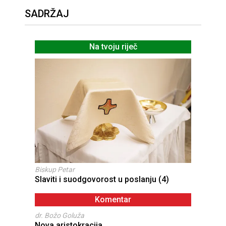
SADRŽAJ
Na tvoju riječ
Biskup Petar
Slaviti i suodgovorost u poslanju (4)
Komentar
dr. Božo Goluža
Nova aristokracija