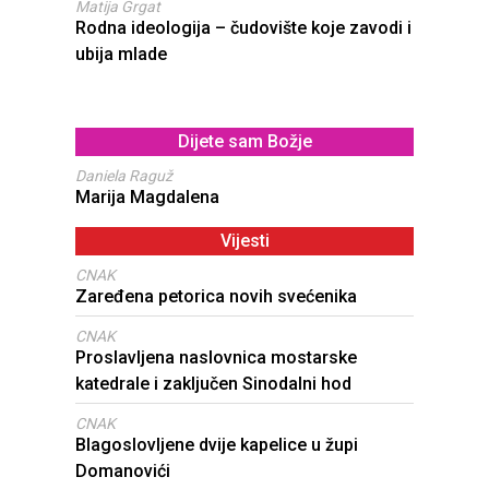
Matija Grgat
Rodna ideologija – čudovište koje zavodi i
ubija mlade
Dijete sam Božje
Daniela Raguž
Marija Magdalena
Vijesti
CNAK
Zaređena petorica novih svećenika
CNAK
Proslavljena naslovnica mostarske
katedrale i zaključen Sinodalni hod
CNAK
Blagoslovljene dvije kapelice u župi
Domanovići