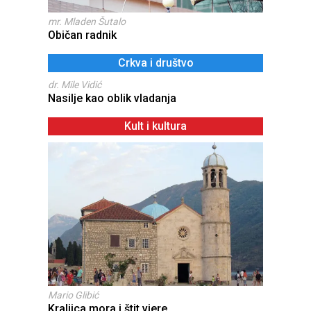
mr. Mladen Šutalo
Običan radnik
Crkva i društvo
dr. Mile Vidić
Nasilje kao oblik vladanja
Kult i kultura
Mario Glibić
Kraljica mora i štit vjere