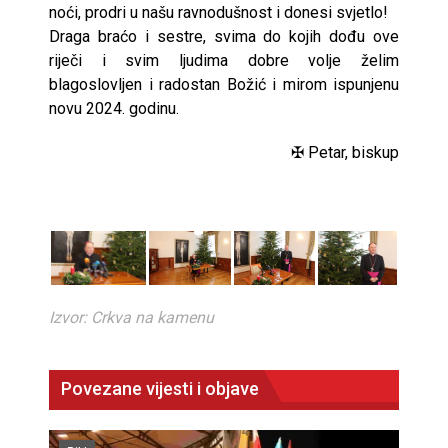
noći, prodri u našu ravnodušnost i donesi svjetlo!
Draga braćo i sestre, svima do kojih dođu ove
riječi i svim ljudima dobre volje želim
blagoslovljen i radostan Božić i mirom ispunjenu
novu 2024. godinu.
✠ Petar, biskup
Izvor: Crkva na kamenu
Povezane vijesti i objave