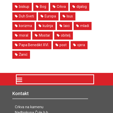
biskup
Bog
Crkva
dijalog
Duh Sveti
Europa
Isus
korizma
kušnja
laici
mladi
moral
Mostar
obitelj
Papa Benedikt XVI.
post
vjera
Žanić
Kontakt
Crkva na kamenu
Nadbiskupa Čule b.b.