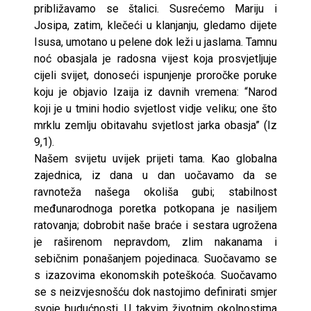
približavamo se štalici. Susrećemo Mariju i
Josipa, zatim, klečeći u klanjanju, gledamo dijete
Isusa, umotano u pelene dok leži u jaslama. Tamnu
noć obasjala je radosna vijest koja prosvjetljuje
cijeli svijet, donoseći ispunjenje proročke poruke
koju je objavio Izaija iz davnih vremena: “Narod
koji je u tmini hodio svjetlost vidje veliku; one što
mrklu zemlju obitavahu svjetlost jarka obasja” (Iz
9,1).
Našem svijetu uvijek prijeti tama. Kao globalna
zajednica, iz dana u dan uočavamo da se
ravnoteža našega okoliša gubi; stabilnost
međunarodnoga poretka potkopana je nasiljem
ratovanja; dobrobit naše braće i sestara ugrožena
je raširenom nepravdom, zlim nakanama i
sebičnim ponašanjem pojedinaca. Suočavamo se
s izazovima ekonomskih poteškoća. Suočavamo
se s neizvjesnošću dok nastojimo definirati smjer
svoje budućnosti. U takvim životnim okolnostima