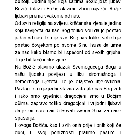
obitelji. Jedina riječ koja sažima Božić jest ljubav.
Božić dolazi i Božić slavimo zbog najveće Božje
ljubavi prema svakome od nas.
Od svih religija na svijetu, kršćanska vjera je jedina
koja naviješta da nas Bog toliko voli da je postao
jedan od nas. To nije sve. Bog nas toliko voli da je
postao čovjekom po svome Sinu Isusu da umre
za nas kako bismo bili spašeni od svojih grijeha.
To je bit kršćanske vjere.
Na Božić slavimo ulazak Svemogućega Boga u
našu ljudsku povijest u liku siromašnoga i
nemoćnoga Djeteta. To je otajstvo utjelovljenja.
Razlog tomu je jednostavno zato što nas Bog voli
i iako smo grješnici, dragocjeni smo u Božjim
očima, zapravo toliko dragocjeni i vrijedni ljubavi
da je on spreman žrtvovati svoga Sina za naše
spasenje.
I ovoga Božića, kao i svih onih prije i onih koji će
doći, u svoj poniznosti pratimo pastire i