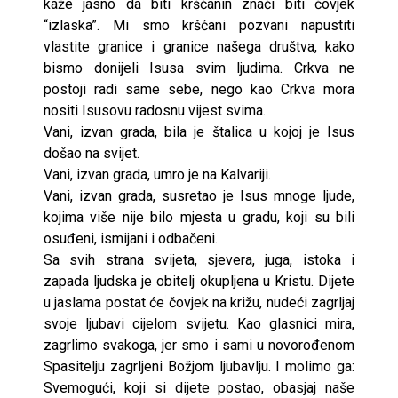
kaže jasno da biti kršćanin znači biti čovjek
“izlaska”. Mi smo kršćani pozvani napustiti
vlastite granice i granice našega društva, kako
bismo donijeli Isusa svim ljudima. Crkva ne
postoji radi same sebe, nego kao Crkva mora
nositi Isusovu radosnu vijest svima.
Vani, izvan grada, bila je štalica u kojoj je Isus
došao na svijet.
Vani, izvan grada, umro je na Kalvariji.
Vani, izvan grada, susretao je Isus mnoge ljude,
kojima više nije bilo mjesta u gradu, koji su bili
osuđeni, ismijani i odbačeni.
Sa svih strana svijeta, sjevera, juga, istoka i
zapada ljudska je obitelj okupljena u Kristu. Dijete
u jaslama postat će čovjek na križu, nudeći zagrljaj
svoje ljubavi cijelom svijetu. Kao glasnici mira,
zagrlimo svakoga, jer smo i sami u novorođenom
Spasitelju zagrljeni Božjom ljubavlju. I molimo ga:
Svemogući, koji si dijete postao, obasjaj naše