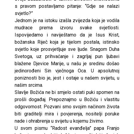
s pravom postavljamo pitanje: “Gdje se nalazi
svjetlo?”
Jednom je na istoku izašla zvijezda koja je vodila
mudrace prema izvoru svake svjetlosti.
Ispovijedamo i naviještamo da je Isus Krist,
božanska Riječ koja je tijelom postala, istinsko
svjetlo koje prosvjetljuje sve ljude. Snagom Duha
Svetoga, uz prihvaćanje i zagrljaj pun ljubavi
blažene Djevice Marije, u našu je sredinu došao
jedinorođeni Sin vječnoga Oca. U apsolutnoj
poniznosti bio je, jest i ostaje u našem svijetu, u
našim srcima.
Slavlje Božića ne bi smjelo ostati puki spomen na
prošli događaj. Prepoznajmo u Božiću i vlastitu
odgovornost. Pozvani smo svojim načinom života
biti graditelji mira i povjerenja, nositelji poruke
nade i ohrabrenja u svijetu u kojemu živimo.
U svom pismu “Radost evanđelja” papa Franjo