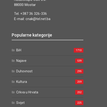
88000 Mostar
Tel. +387 36 326-336
E-mail: cnak@tel.net.ba
Popularne kategorije
BiH
1710
Najave
539
Duhovnost
295
Kultura
259
Crkva u Hrvata
252
Svijet
225