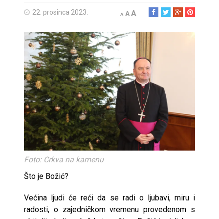
22. prosinca 2023.
A
A
A
Foto: Crkva na kamenu
Što je Božić?
Većina ljudi će reći da se radi o ljubavi, miru i
radosti, o zajedničkom vremenu provedenom s