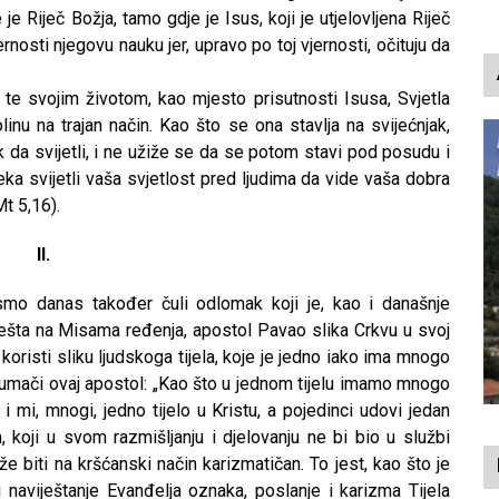
p
je Riječ Božja, tamo gdje je Isus, koji je utjelovljena Riječ
rnosti njegovu nauku jer, upravo po toj vjernosti, očituju da
oj te svojim životom, kao mjesto prisutnosti Isusa, Svjetla
olinu na trajan način. Kao što se ona stavlja na svijećnjak,
ek da svijetli, i ne užiže se da se potom stavi pod posudu i
ka svijetli vaša svjetlost pred ljudima da vide vaša dobra
t 5,16).
II.
smo danas također čuli odlomak koji je, kao i današnje
iješta na Misama ređenja, apostol Pavao slika Crkvu u svoj
o koristi sliku ljudskoga tijela, koje je jedno iako ima mnogo
tumači ovaj apostol: „Kao što u jednom tijelu imamo mnogo
i mi, mnogi, jedno tijelo u Kristu, a pojedinci udovi jedan
, koji u svom razmišljanju i djelovanju ne bi bio u službi
že biti na kršćanski način karizmatičan. To jest, kao što je
 i naviještanje Evanđelja oznaka, poslanje i karizma Tijela