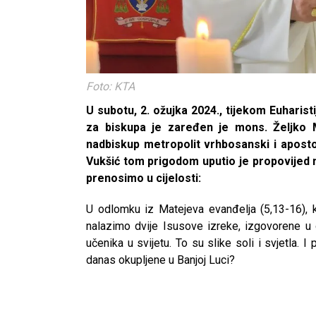
Foto: KTA
U subotu, 2. ožujka 2024., tijekom Euharist
za biskupa je zaređen je mons. Željko Ma
nadbiskup metropolit vrhbosanski i aposto
Vukšić tom prigodom uputio je propovijed na
prenosimo u cijelosti:
U odlomku iz Matejeva evanđelja (5,13-16), k
nalazimo dvije Isusove izreke, izgovorene u o
učenika u svijetu. To su slike soli i svjetla. I
danas okupljene u Banjoj Luci?