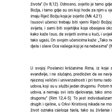
života” (Iv 8,12). Odnosno, svjetlo je tamo gdje 
Božja, i tamo gdje su oni koji hode za njim u vje
imaju Riječ Božju koja je svjetlo (Mk 4,21).
Isusovi učenici trebaju biti vjerni Riječi Božj
svijeta, i sami biti svjetiljka koja obasjava ok
kako kaže Isus, da svijetli svima u kući, i uvij
tako ugasi, On svojim učenicima kaže: „Tako ne
djela i slave Oca vašega koji je na nebesima” (M
U svojoj Poslanici kršćanima Rima, iz koje 
evanđelje, i ne slučajno, predložen da se nav
njezinoj veličini i univerzalnosti i pri tomu rad
udova, koji su u službi jedan drugomu. Potom 
udova, a nemaju svi isto djelovanje, tako smo 
drugomu” (Rim 12,4-5). To jest individualizam
drugih i cjeline, u Crkvi Kristovoj nikada ne mo
život oznaka cijeloga tijela, tako su življenje