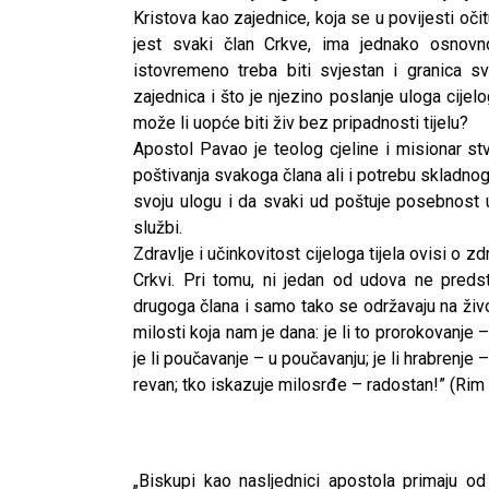
Kristova kao zajednice, koja se u povijesti očit
jest svaki član Crkve, ima jednako osnovn
istovremeno treba biti svjestan i granica s
zajednica i što je njezino poslanje uloga cijelog
može li uopće biti živ bez pripadnosti tijelu?
Apostol Pavao je teolog cjeline i misionar st
poštivanja svakoga člana ali i potrebu skladnog
svoju ulogu i da svaki ud poštuje posebnost 
službi.
Zdravlje i učinkovitost cijeloga tijela ovisi o z
Crkvi. Pri tomu, ni jedan od udova ne predst
drugoga člana i samo tako se održavaju na život
milosti koja nam je dana: je li to prorokovanje – 
je li poučavanje – u poučavanju; je li hrabrenje – 
revan; tko iskazuje milosrđe – radostan!” (Rim 
„Biskupi kao nasljednici apostola primaju o