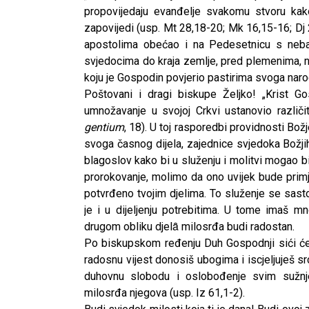
propovijedaju evanđelje svakomu stvoru kako 
zapovijedi (usp. Mt 28,18-20; Mk 16,15-16; Dj 
apostolima obećao i na Pedesetnicu s neb
svjedocima do kraja zemlje, pred plemenima, nar
koju je Gospodin povjerio pastirima svoga narod
Poštovani i dragi biskupe Željko! „Krist G
umnožavanje u svojoj Crkvi ustanovio različi
gentium
, 18). U toj rasporedbi providnosti Bož
svoga časnog dijela, zajednice svjedoka Božji
blagoslov kako bi u služenju i molitvi mogao b
prorokovanje, molimo da ono uvijek bude primje
potvrđeno tvojim djelima. To služenje se sasto
je i u dijeljenju potrebitima. U tome imaš mn
drugom obliku djelȃ milosrđa budi radostan.
Po biskupskom ređenju Duh Gospodnji sići će 
radosnu vijest donosiš ubogima i iscjeljuješ sr
duhovnu slobodu i oslobođenje svim sužnje
milosrđa njegova (usp. Iz 61,1-2).