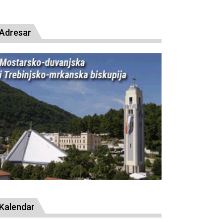
resude bl. Alojziju Stepincu
Adresar
Kalendar