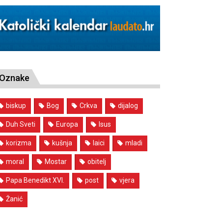
Oznake
biskup
Bog
Crkva
dijalog
Duh Sveti
Europa
Isus
korizma
kušnja
laici
mladi
moral
Mostar
obitelj
Papa Benedikt XVI.
post
vjera
Žanić