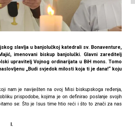
ijskog slavlja u banjolučkoj katedrali sv. Bonaventure,
jić, imenovani biskup banjolučki. Glavni zareditelj
lski upravitelj Vojnog ordinarijata u BiH mons. Tomo
slovljenu „Budi svjedok milosti koja ti je dana!“ koju
oji nam je naviješten na ovoj Misi biskupskoga ređenja,
bliku prispodobe, kojima je on definirao poslanje svojih
 pitamo se: Što je Isus time htio reći i što to znači za nas
I.