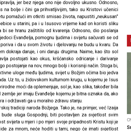
ripravlja, jer bez njega ono nije dovoljno ukusno. Odnosno,
 na bolje i čini ga prihvatljivijim, tako su Kristovi učenici
jetu pomažući im otkriti smisao života, napustiti „neukusan”
ebice u starini, pa i u Isusovo vrijeme kad on koristi sliku
a bi se hranu zaštitilo od kvarenja. Odnosno, dio poslanja
vjedoci Evanđelja, pomognu ljudima i svijetu sačuvati se od
poriva i da u svom životu i djelovanju ne budu u kvaru. Da
em dokraja daruje, i oni daruju drugima. Naime, kao što sol
vlja postojati kao okus, kršćansko odricanje i darivanje
 postojanje na nov, mnogo bolji i korisniji način. Stoga bi,
aktivne uloge među ljudima, svijet u Božjim očima bio jedva
pada. Uz to, u židovskom kulturnom krugu, u kojemu je Isus
irodne moći da oplemenjuje, sol je, kao slika, također bila
 zemlje jer imaju Evanđelje kojemu je bitna oznaka da, ako
ra i održavati ga u moralno zdravu stanju.
rskoj tradiciji naroda Božjega. Tako je, na primjer, već Izaija
oj bude sluga Gospodnji, biti postavljen za svjetlost svim
CNAK
C
t svijeta u mjeri i po mjeri svoje pripadnosti Kristu koji je
Smrtovdan nadbiskupa Petra Čule
D
 ide za mnom, neće hoditi u tami, nego će imati svjetlost