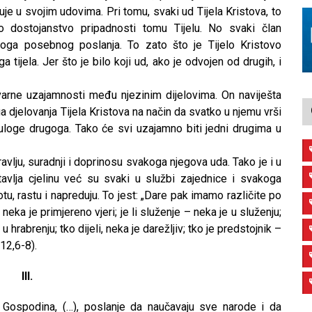
uje u svojim udovima. Pri tomu, svaki ud Tijela Kristova, to
o dostojanstvo pripadnosti tomu Tijelu. No svaki član
voga posebnog poslanja. To zato što je Tijelo Kristovo
a tijela. Jer što je bilo koji ud, ako je odvojen od drugih, i
varne uzajamnosti među njezinim dijelovima. On naviješta
a djelovanja Tijela Kristova na način da svatko u njemu vrši
uloge drugoga. Tako će svi uzajamno biti jedni drugima u
dravlju, suradnji i doprinosu svakoga njegova uda. Tako je i u
avlja cjelinu već su svaki u službi zajednice i svakoga
u, rastu i napreduju. To jest: „Dare pak imamo različite po
neka je primjereno vjeri; je li služenje – neka je u služenju;
u hrabrenju; tko dijeli, neka je darežljiv; tko je predstojnik –
12,6-8).
III.
d Gospodina, (…), poslanje da naučavaju sve narode i da