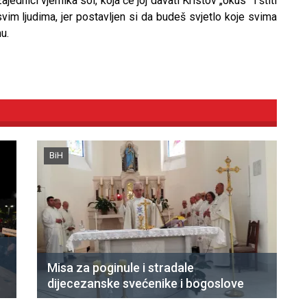
jednici vjernika sol, koja će joj davati Kristov „okus” i štiti
svim ljudima, jer postavljen si da budeš svjetlo koje svima
u.
BiH
Misa za poginule i stradale
dijecezanske svećenike i bogoslove