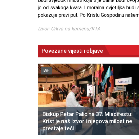
Budi svjedok milosti koja ti je dana! Budi ovoj za
je od svakoga kvara. I moralna svjetiljka budi 
pokazuje pravi put. Po Kristu Gospodinu našem
Izvor: Crkva na kamenu/KTA
Povezane vijesti i objave
BiH
Biskup Petar Palić na 37. Mladifestu:
Krist je naš Izvor i njegova milost ne
prestaje teći