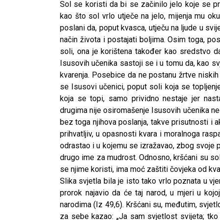
Sol se koristi da bi se začinilo jelo koje se p
kao što sol vrlo utječe na jelo, mijenja mu okus
poslani da, poput kvasca, utječu na ljude u svi
način života i postajati boljima. Osim toga, pos
soli, ona je korištena također kao sredstvo d
Isusovih učenika sastoji se i u tomu da, kao s
kvarenja. Posebice da ne postanu žrtve niskih 
se Isusovi učenici, poput soli koja se topljenj
koja se topi, samo prividno nestaje jer nasta
drugima nije osiromašenje Isusovih učenika nego
bez toga njihova poslanja, takve prisutnosti i 
prihvatljiv, u opasnosti kvara i moralnoga ras
odrastao i u kojemu se izražavao, zbog svoje pr
drugo ime za mudrost. Odnosno, kršćani su sol
se njime koristi, ima moć zaštiti čovjeka od kva
Slika svjetla bila je isto tako vrlo poznata u vje
prorok najavio da će taj narod, u mjeri u koj
CNAK
narodima (Iz 49,6). Kršćani su, međutim, svjetlos
Kad se nasilje pretvara u optužnicu
za sebe kazao: „Ja sam svjetlost svijeta; tko