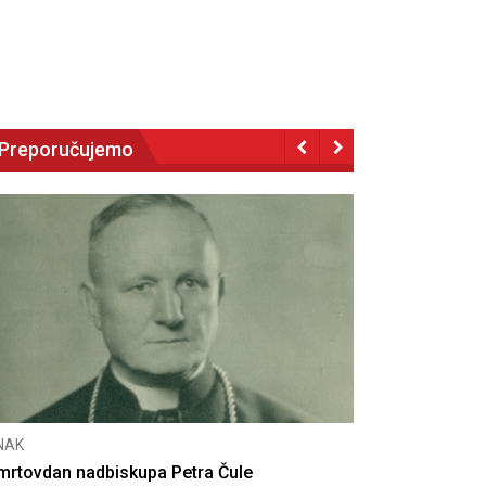
Preporučujemo
NAK
eseta obljetnica poništenja komunističke