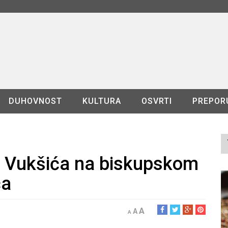
DUHOVNOST
KULTURA
OSVRTI
PREPOR
a Vukšića na biskupskom
ća
A
A
A