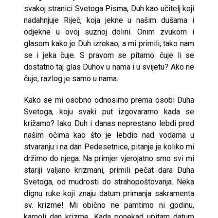
svakoj stranici Svetoga Pisma, Duh kao učitelj koji
nadahnjuje Riječ, koja jekne u našim dušama i
odjekne u ovoj suznoj dolini. Onim zvukom i
glasom kako je Duh izrekao, a mi primili, tako nam
se i jeka čuje. S pravom se pitamo: čuje li se
dostatno taj glas Duhov u nama i u svijetu? Ako ne
čuje, razlog je samo u nama.
Kako se mi osobno odnosimo prema osobi Duha
Svetoga, koju svaki put izgovaramo kada se
križamo? Iako Duh i danas neprestano lebdi pred
našim očima kao što je lebdio nad vodama u
stvaranju i na dan Pedesetnice, pitanje je koliko mi
držimo do njega. Na primjer. vjerojatno smo svi mi
stariji valjano krizmani, primili pečat dara Duha
Svetoga, od mudrosti do strahopoštovanja. Neka
dignu ruke koji znaju datum primanja sakramenta
sv. krizme! Mi obično ne pamtimo ni godinu,
kamoli dan krizme. Kada ponekad upitam datum