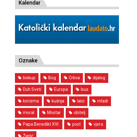
Kalendar
Oznake
biskup
Bog
Crkva
dijalog
Duh Sveti
Europa
Isus
korizma
kušnja
laici
mladi
moral
Mostar
obitelj
Papa Benedikt XVI.
post
vjera
Žanić