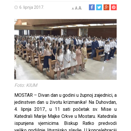
6. lipnja 2017.
A
A
A
Foto: KIUM
MOSTAR – Divan dan u godini u župnoj zajednici, a
jedinstven dan u životu krizmanika! Na Duhovdan,
4. lipnja 2017., u 11 sati početak sv. Mise u
Katedrali Marije Majke Crkve u Mostaru. Katedrala
ispunjena vjernicima. Biskup Ratko predvodi
veliko godišnje liturgijsko slavlje. U koncelebraciji