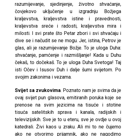
razumijevanje, sjedinjenje, životno shvaćanje,
čovjekovo uključenje u izgradnju Božjega
kraljevstva, kraljevstva istine i pravednosti,
kraljevstva sreće i radosti, kraljevstva mira i
milosti. I svi prate što Petar zbori i svi shvaćaju i
dive se i načudit se ne mogu. Jer, istina, Petrov je
glas, ali je razumijevanje Božje. To je uloga Duha:
shvaćanje, pamćenje i razmišljanje! Kada u Duhu
čekaš, to dočekaš. To je uloga Duha Svetoga! Taj
isti Očev i Isusov Duh i dalje šumi svijetom. Po
svojim zakonima i vezama.
Svijet sa zvukovima
. Poznato nam je svima da je
ovaj svijet pun glasova, emitiranih poruka koje se
prenose na svim jezicima na tisuće i stotine
tisuća satelitskih sprava i kanala, radijskih i
televizijskih. Sve je to u eteru, sve je ovdje u ovoj
katedrali. Živi kaos u zraku. Ali mi to ne čujemo
ako ne otvorimo prijamnik, ako ne nagodimo