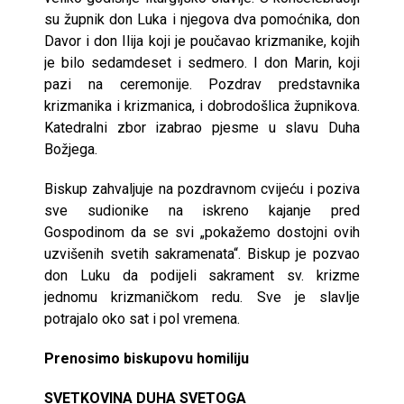
su župnik don Luka i njegova dva pomoćnika, don
Davor i don Ilija koji je poučavao krizmanike, kojih
je bilo sedamdeset i sedmero. I don Marin, koji
pazi na ceremonije. Pozdrav predstavnika
krizmanika i krizmanica, i dobrodošlica župnikova.
Katedralni zbor izabrao pjesme u slavu Duha
Božjega.
Biskup zahvaljuje na pozdravnom cvijeću i poziva
sve sudionike na iskreno kajanje pred
Gospodinom da se svi „pokažemo dostojni ovih
uzvišenih svetih sakramenata“. Biskup je pozvao
don Luku da podijeli sakrament sv. krizme
jednomu krizmaničkom redu. Sve je slavlje
potrajalo oko sat i pol vremena.
Prenosimo biskupovu homiliju
SVETKOVINA DUHA SVETOGA