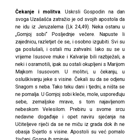
Čekanje i molitva
. Uskrsli Gospodin na dan
svoga Uzašašća zatražio je od svojih apostola da
ne idu iz Jeruzalema (Lk 24,49). Neka ostanu u
„Gornjoj sobi“ Posljednje večere. Napuste li
zajednicu, razletjet će se, i osobno izgubiti. Svi su
ga poslušali, i ostali mu zahvalni. Iako su se u
vrijeme Isusove muke i Kalvarije bili razbježali, a
neki i osramotili, ipak su ostali okupljeni s Marijom
Majkom Isusovom. U molitvi, u čekanju, u
osluškivanju jeke s visine. Čekali su da se odjenu
Snagom s neba. Tako teku dani i tjedni, a ništa se
ne pomalja. U Gornjoj sobi kleče, mole, uspoređuju
sebe, zemaljske mrave, s tom najavljenom
nebeskom Velesilom. Prebiru u svome srcu
nedavne događaje i opet naviru sjećanja na
Učiteljeve riječi da se ne miču iz grada dok ih ne
obasja Svjetlo s visine. Apostoli su već pomalo
živčani. Gospa ih smiruje.