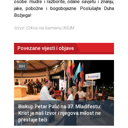
osobe: mudre i razborite, odane savjetu i znanju,
jake, pobožne i bogobojazne. Poslušajte Duha
Božjega!
Izvor: Crkva na kamenu/KIUM
Povezane vijesti i objave
BiH
Biskup Petar Palić na 37. Mladifestu:
Krist je naš Izvor i njegova milost ne
prestaje teći