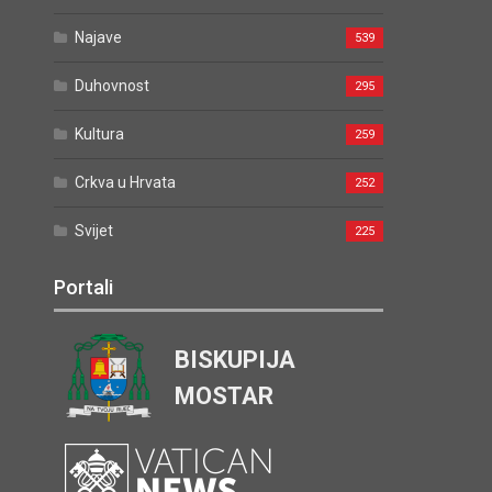
Najave
539
Duhovnost
295
Kultura
259
Crkva u Hrvata
252
Svijet
225
Portali
BISKUPIJA
MOSTAR