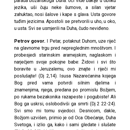
parada božanskoga Duha: oči vide baklje u obliku
jezika, uši čuju neke šumove, a silan vjetar
zahuktao, nosi šalove i kape s glava. Usta govore
tuđim jezicima. Apostoli se pretvorili u uho, u oko,
u usta. Svi se usmjerili na Duha, čudo neviđeno.
Petrov govor.
I Petar, potaknut Duhom, uze riječ
na glavnome trgu pred nepreglednim mnoštvom. I
probesjedi starinskim aramejskim, naglaskom i
narječjem svoje pokojne babe: Židovi i svi što
boravite u Jeruzalemu, ovo znajte i riječi mi
poslušajte! (Dj 2,14). Isusa Nazarećanina kojega
Bog pred vama potvrdi silnim djelima i
znamenjima, njega, predana po promislu Božjem,
po rukama bezakonika razapeste i pogubiste! Ali
Bog ga uskrsi, oslobodivši ga smrti (Dj 2 22-24).
Svi smo mi tomu svjedoci. Desnicom, dakle,
Božjom uzvišen, primio je od Oca Obećanje, Duha
Svetoga, i izlio ga, kako i sami gledate i slušate