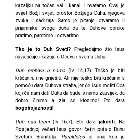
kazaljku na točan val i kanal. I hvatamo. Ovaj je
svijet Božji svijet, prostor Božjega Duha, njegova
zvuka i sadržaja. Samo je pitanje: otvaramo li
prijamnike svoga duha da te Duhove poruke
pratimo, pamtimo i ostvarimo.
Tko je to Duh Sveti?
Pregledajmo što Isus
navješćuje i kazuje o Očevu i svomu Duhu.
Duh prebiva u nama
(Iv 14,17). Teško je biti
kršćanin, i ne griješiti. Ali nije teško biti kršćanin s
pomoću dara Duhova straha, jer će Isus moliti Oca
koji će nam dati Duha da bude s nama zauvijek, da
dobro činimo a zla se klonimo! Eto dara
bogobojaznosti!
Duh nas brani
(Iv 16,7). Eto dara
jakosti.
Na
Posljednjoj večeri Isus govori četiri puta o Duhu
Svetom Branitelju.
Parakletos
je onaj koji je