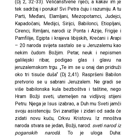
(Dj 2, 32-33). Veličanstvene riječi, a kakav im je
tek sadržaj i poruka! Svi Petra čuju i razumiju. A tu
Parti, Međani, Elamljani, Mezopotamci, Judejci,
Kapadočani, Medijci, Sirijci, Babilonci, Etiopljani,
Cirenci, Rimljani, narodi iz Ponta i Azije, Frigije i
Pamfilije, Egipta i krajeva libijskih, Krećani i Arapi
– 20 naroda svijeta sastalo se u Jeruzalemu kao
nekim čudom Božjim. Petar, neuk i nepismen
galilejski ribar, podigao glas i glavu na
jeruzalemskom trgu. „Te im se u onaj dan pridruži
oko tri tisuće duša“ (Dj 2,41). Raspršeni Babilon
pretvorio se u sabrani Jeruzalem. Ne gradi se
više babilonska kula bezboštva i taštine, nego
Hram Božji sveti, utemeljen na vidljivoj stijeni
Petru. Njega je Isus izabrao, a Duh mu Sveti jamči
svoju asistenciju. Svi zanatlije i zidari od sada će
zidati novu kuću, Crkvu Kristovu. Iz mnoštva
naroda stvara se jedan, Božji, narod:
sveti narod iz
poganskih narod
â
. To je uloga Duha: