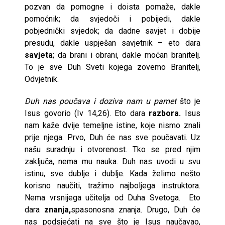
pozvan da pomogne i doista pomaže, dakle
pomoćnik; da svjedoči i pobijedi, dakle
pobjednički svjedok; da dadne savjet i dobije
presudu, dakle uspješan savjetnik – eto dara
savjeta
; da brani i obrani, dakle moćan branitelj.
To je sve Duh Sveti kojega zovemo Branitelj,
Odvjetnik.
Duh nas poučava i doziva nam u pamet
što je
Isus govorio (Iv 14,26). Eto dara
razbora.
Isus
nam kaže dvije temeljne istine, koje nismo znali
prije njega. Prvo, Duh će nas sve poučavati. Uz
našu suradnju i otvorenost. Tko se pred njim
zaključa, nema mu nauka. Duh nas uvodi u svu
istinu, sve dublje i dublje. Kada želimo nešto
korisno naučiti, tražimo najboljega instruktora.
Nema vrsnijega učitelja od Duha Svetoga. Eto
dara
znanja,
spasonosna znanja. Drugo, Duh će
nas podsjećati na sve što je Isus naučavao,