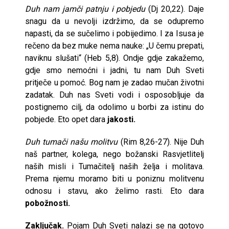
Duh nam jamči patnju i pobjedu
(Dj 20,22). Daje
snagu da u nevolji izdržimo, da se odupremo
napasti, da se sučelimo i pobijedimo. I za Isusa je
rečeno da bez muke nema nauke: „U čemu prepati,
naviknu slušati“ (Heb 5,8). Ondje gdje zakažemo,
gdje smo nemoćni i jadni, tu nam Duh Sveti
pritječe u pomoć. Bog nam je zadao mučan životni
zadatak. Duh nas Sveti vodi i osposobljuje da
postignemo cilj, da odolimo u borbi za istinu do
pobjede. Eto opet dara
jakosti.
Duh tumači našu molitvu
(Rim 8,26-27). Nije Duh
naš partner, kolega, nego božanski Rasvjetlitelj
naših misli i Tumačitelj naših želja i molitava.
Prema njemu moramo biti u poniznu molitvenu
odnosu i stavu, ako želimo rasti. Eto dara
pobožnosti.
Zaključak.
Pojam Duh Sveti nalazi se na gotovo