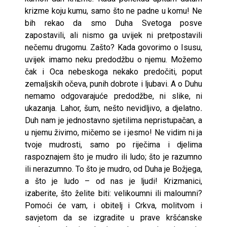
krizme koju kumu, samo što ne padne u komu! Ne
bih rekao da smo Duha Svetoga posve
zapostavili, ali nismo ga uvijek ni pretpostavili
nečemu drugomu. Zašto? Kada govorimo o Isusu,
uvijek imamo neku predodžbu o njemu. Možemo
čak i Oca nebeskoga nekako predočiti, poput
zemaljskih očeva, punih dobrote i ljubavi. A o Duhu
nemamo odgovarajuće predodžbe, ni slike, ni
ukazanja. Lahor, šum, nešto nevidljivo, a djelatno
.
Duh nam je jednostavno sjetilima nepristupačan, a
u njemu živimo, mičemo se i jesmo! Ne vidim ni ja
tvoje mudrosti, samo po riječima i djelima
raspoznajem što je mudro ili ludo; što je razumno
ili nerazumno. To što je mudro, od Duha je Božjega,
a što je ludo – od nas je ljudi! Krizmanici,
izaberite, što želite biti: velikoumni ili maloumni?
Pomoći će vam, i obitelj i Crkva, molitvom i
savjetom da se izgradite u prave kršćanske