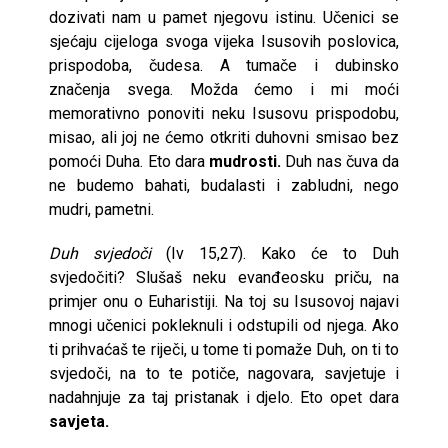
dozivati nam u pamet njegovu istinu. Učenici se
sjećaju cijeloga svoga vijeka Isusovih poslovica,
prispodoba, čudesa. A tumače i dubinsko
značenja svega. Možda ćemo i mi moći
memorativno ponoviti neku Isusovu prispodobu,
misao, ali joj ne ćemo otkriti duhovni smisao bez
pomoći Duha. Eto dara
mudrosti.
Duh nas čuva da
ne budemo bahati, budalasti i zabludni, nego
mudri, pametni.
Duh svjedoči
(Iv 15,27). Kako će to Duh
svjedočiti? Slušaš neku evanđeosku priču, na
primjer onu o Euharistiji. Na toj su Isusovoj najavi
mnogi učenici pokleknuli i odstupili od njega. Ako
ti prihvaćaš te riječi, u tome ti pomaže Duh, on ti to
svjedoči, na to te potiče, nagovara, savjetuje i
nadahnjuje za taj pristanak i djelo. Eto opet dara
savjeta.