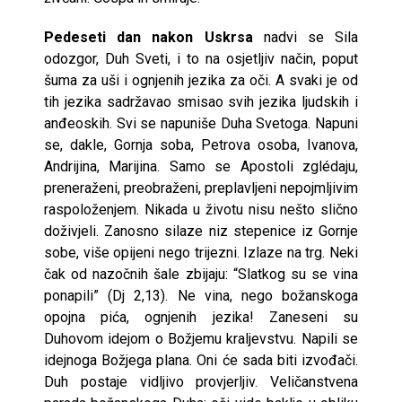
Pedeseti dan nakon Uskrsa
nadvi se Sila
odozgor, Duh Sveti, i to na osjetljiv način, poput
šuma za uši i ognjenih jezika za oči. A svaki je od
tih jezika sadržavao smisao svih jezika ljudskih i
anđeoskih. Svi se napuniše Duha Svetoga. Napuni
se, dakle, Gornja soba, Petrova osoba, Ivanova,
Andrijina, Marijina. Samo se Apostoli zglédaju,
preneraženi, preobraženi, preplavljeni nepojmljivim
raspoloženjem. Nikada u životu nisu nešto slično
doživjeli. Zanosno silaze niz stepenice iz Gornje
sobe, više opijeni nego trijezni. Izlaze na trg. Neki
čak od nazočnih šale zbijaju: “Slatkog su se vina
ponapili” (Dj 2,13). Ne vina, nego božanskoga
opojna pića, ognjenih jezika! Zaneseni su
Duhovom idejom o Božjemu kraljevstvu. Napili se
idejnoga Božjega plana. Oni će sada biti izvođači.
Duh postaje vidljivo provjerljiv. Veličanstvena