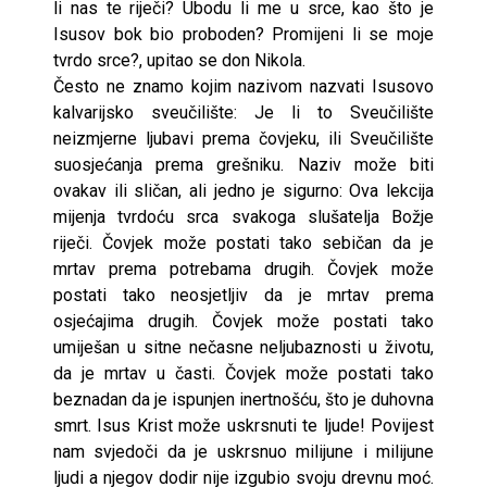
li nas te riječi? Ubodu li me u srce, kao što je
Isusov bok bio proboden? Promijeni li se moje
tvrdo srce?, upitao se don Nikola.
Često ne znamo kojim nazivom nazvati Isusovo
kalvarijsko sveučilište: Je li to Sveučilište
neizmjerne ljubavi prema čovjeku, ili Sveučilište
suosjećanja prema grešniku. Naziv može biti
ovakav ili sličan, ali jedno je sigurno: Ova lekcija
mijenja tvrdoću srca svakoga slušatelja Božje
riječi. Čovjek može postati tako sebičan da je
mrtav prema potrebama drugih. Čovjek može
postati tako neosjetljiv da je mrtav prema
osjećajima drugih. Čovjek može postati tako
umiješan u sitne nečasne neljubaznosti u životu,
da je mrtav u časti. Čovjek može postati tako
beznadan da je ispunjen inertnošću, što je duhovna
smrt. Isus Krist može uskrsnuti te ljude! Povijest
nam svjedoči da je uskrsnuo milijune i milijune
ljudi a njegov dodir nije izgubio svoju drevnu moć.