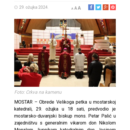
29. ožujka 2024.
A
A
A
Foto: Crkva na kamenu
MOSTAR – Obrede Velikoga petka u mostarskoj
katedrali, 29. ožujka u 18 sati, predvodio je
mostarsko-duvanjski biskup mons. Petar Palić u
zajedništvu s generalnim vikarom don Nikolom
Menalom, župnikom katedralnim don Josipom