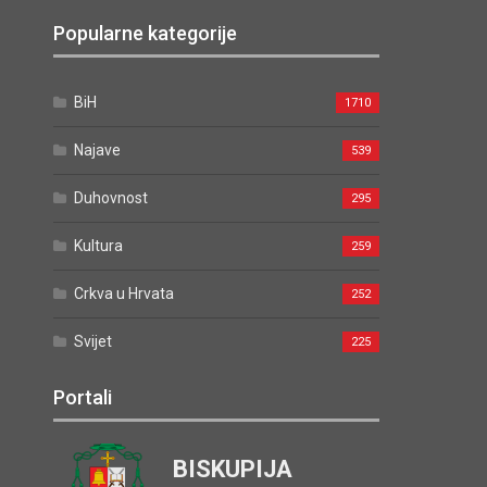
Popularne kategorije
BiH
1710
Najave
539
Duhovnost
295
Kultura
259
Crkva u Hrvata
252
Svijet
225
Portali
BISKUPIJA