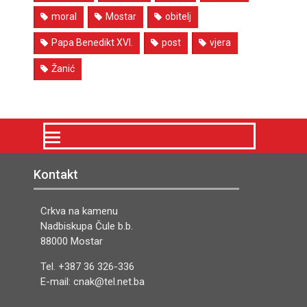
moral
Mostar
obitelj
Papa Benedikt XVI.
post
vjera
Žanić
Kontakt
Crkva na kamenu
Nadbiskupa Čule b.b.
88000 Mostar
Tel. +387 36 326-336
E-mail: cnak@tel.net.ba