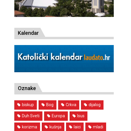
Kalendar
Oznake
biskup
Bog
Crkva
dijalog
Duh Sveti
Europa
Isus
korizma
kušnja
laici
mladi