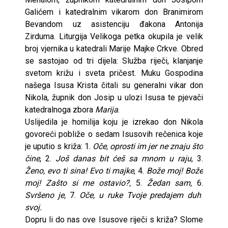
Galićem i katedralnim vikarom don Branimirom
Bevandom uz asistenciju đakona Antonija
Zirduma. Liturgija Velikoga petka okupila je velik
broj vjernika u katedrali Marije Majke Crkve. Obred
se sastojao od tri dijela: Služba riječi, klanjanje
svetom križu i sveta pričest. Muku Gospodina
našega Isusa Krista čitali su generalni vikar don
Nikola, župnik don Josip u ulozi Isusa te pjevači
katedralnoga zbora
Marija
.
Uslijedila je homilija koju je izrekao don Nikola
govoreći pobliže o sedam Isusovih rečenica koje
je uputio s križa: 1.
Oče, oprosti im jer ne znaju što
čine
, 2.
Još danas bit ćeš sa mnom u raju
, 3.
Ženo, evo ti sina! Evo ti majke
, 4.
Bože moj! Bože
moj! Zašto si me ostavio?,
5.
Žedan sam,
6.
Svršeno je,
7.
Oče, u ruke Tvoje predajem duh
svoj.
Dopru li do nas ove Isusove riječi s križa? Slome