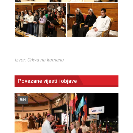
Izvor: Crkva na kamenu
Povezane vijesti i objave
BiH