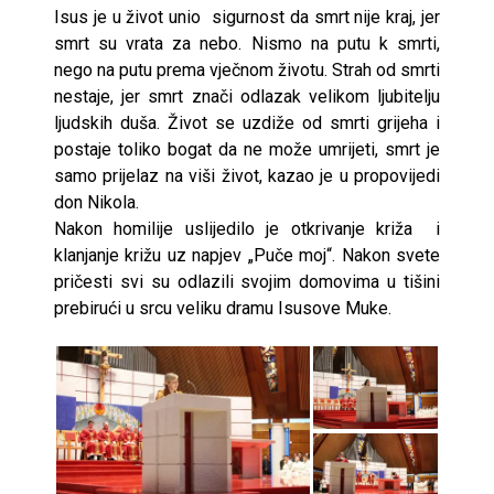
Isus je u život unio sigurnost da smrt nije kraj, jer
smrt su vrata za nebo. Nismo na putu k smrti,
nego na putu prema vječnom životu. Strah od smrti
nestaje, jer smrt znači odlazak velikom ljubitelju
ljudskih duša. Život se uzdiže od smrti grijeha i
postaje toliko bogat da ne može umrijeti, smrt je
samo prijelaz na viši život, kazao je u propovijedi
don Nikola.
Nakon homilije uslijedilo je otkrivanje križa i
klanjanje križu uz napjev „Puče moj“. Nakon svete
pričesti svi su odlazili svojim domovima u tišini
prebirući u srcu veliku dramu Isusove Muke.