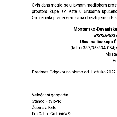
Ovih dana moglo se u javnom medijskom prostor
prostora Župe sv. Kate u Grudama upućeno
Ordinarijata prema vjernicima objavljujemo i Bi
Mostarsko-Duvanjsk
BISKUPSKI
Ulica nadbiskupa Č
(tel. ++387/36/334-054; e
Mostar
Pr
Predmet: Odgovor na pismo od 1. ožujka 2022.
Velečasni gospodin
Stanko Pavlović
Župa sv. Kate
Fra Gabre Grubišića 9