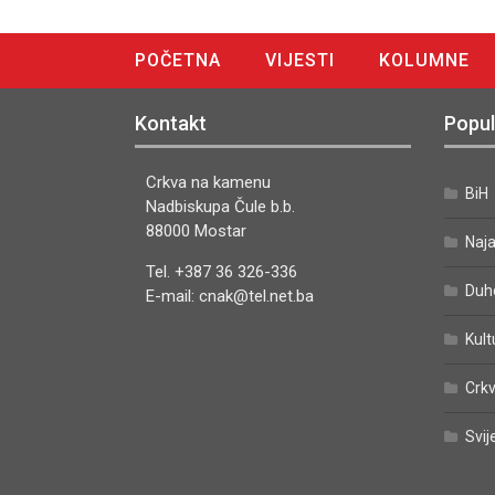
POČETNA
VIJESTI
KOLUMNE
DIGITALNO IZDANJE
Kontakt
Popul
Crkva na kamenu
BiH
Nadbiskupa Čule b.b.
88000 Mostar
Naj
Tel. +387 36 326-336
Duh
E-mail: cnak@tel.net.ba
Kult
Crkv
Svij