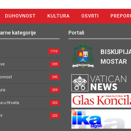
DUHOVNOST
KULTURA
OSVRTI
PREPOR
arne kategorije
Portali
BISKUPIJ
1710
MOSTAR
ave
539
ovnost
295
ura
259
a u Hrvata
252
et
225