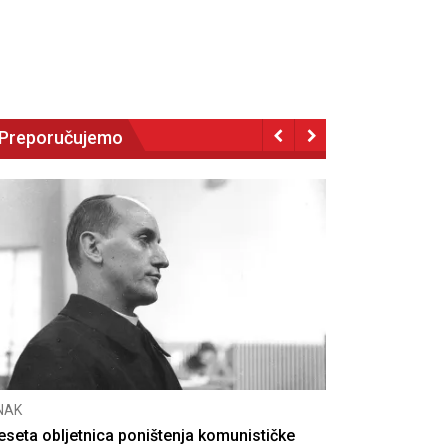
Preporučujemo
NAK
eseta obljetnica poništenja komunističke