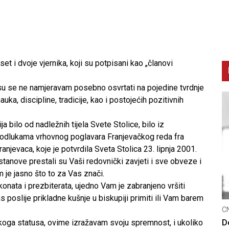
t i dvoje vjernika, koji su potpisani kao „članovi
 se ne namjeravam posebno osvrtati na pojedine tvrdnje
ka, discipline, tradicije, kao i postojećih pozitivnih
a bilo od nadležnih tijela Svete Stolice, bilo iz
 odlukama vrhovnog poglavara Franjevačkog reda fra
njevaca, koje je potvrdila Sveta Stolica 23. lipnja 2001.
tanove prestali su Vaši redovnički zavjeti i sve obveze i
 je jasno što to za Vas znači.
konata i prezbiterata, ujedno Vam je zabranjeno vršiti
poslije prikladne kušnje u biskupiji primiti ili Vam barem
CNAK
C
nskoga statusa, ovime izražavam svoju spremnost, i ukoliko
Smrtovdan nadbiskupa Petra Čule
D