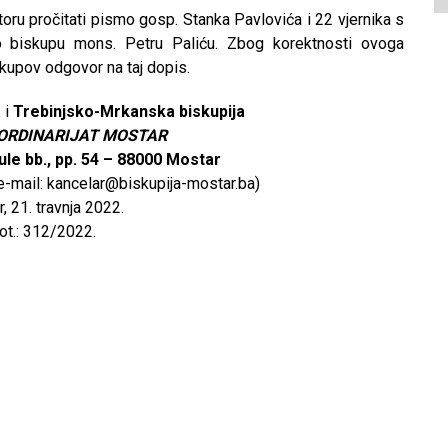
u pročitati pismo gosp. Stanka Pavlovića i 22 vjernika s
 biskupu mons. Petru Paliću. Zbog korektnosti ovoga
skupov odgovor na taj dopis.
a
i
Trebinjsko-Mrkanska biskupija
 ORDINARIJAT MOSTAR
ule bb., pp. 54 – 88000 Mostar
-mail: kancelar@biskupija-mostar.ba)
, 21. travnja 2022.
ot.: 312/2022.