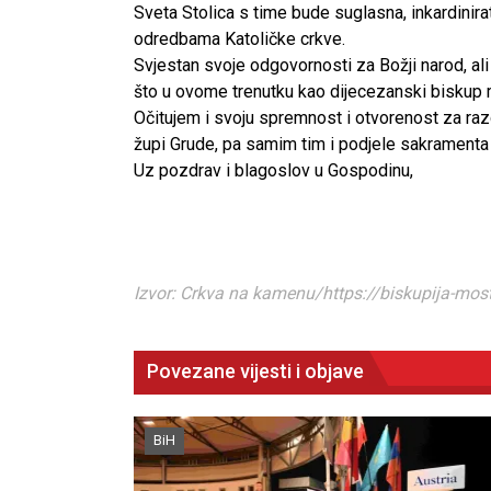
Sveta Stolica s time bude suglasna, inkardini
odredbama Katoličke crkve.
Svjestan svoje odgovornosti za Božji narod, al
što u ovome trenutku kao dijecezanski biskup m
Očitujem i svoju spremnost i otvorenost za razgo
župi Grude, pa samim tim i podjele sakramenta 
Uz pozdrav i blagoslov u Gospodinu,
Izvor: Crkva na kamenu/https://biskupija-mos
Povezane vijesti i objave
BiH