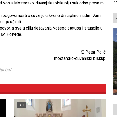
p
rati Vas u Mostarsko-duvanjsku biskupiju sukladno pravnim
i i odgovornosti u čuvanju crkvene discipline, nudim Vam
ogu učiniti.
vor, a sve u cilju rješavanja Vašega statusa i situacije u
sv. Potvrde.
✠ Petar Palić
mostarsko-duvanjski biskup
tar.ba/
BiH