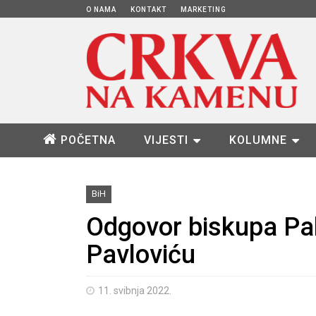
O NAMA
KONTAKT
MARKETING
POČETNA
VIJESTI
KOLUMNE
BiH
Odgovor biskupa Pa
Pavloviću
11. svibnja 2022.