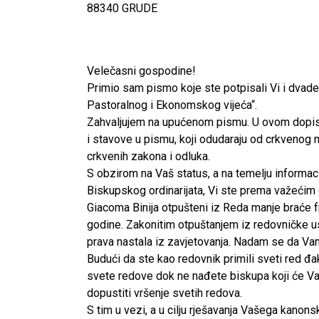
88340 GRUDE
Velečasni gospodine!
Primio sam pismo koje ste potpisali Vi i dvadese
Pastoralnog i Ekonomskog vijeća“.
Zahvaljujem na upućenom pismu. U ovom dopisu
i stavove u pismu, koji odudaraju od crkvenog nau
crkvenih zakona i odluka.
S obzirom na Vaš status, a na temelju informacij
Biskupskog ordinarijata, Vi ste prema važećim
Giacoma Binija otpušteni iz Reda manje braće fra
godine. Zakonitim otpuštanjem iz redovničke us
prava nastala iz zavjetovanja. Nadam se da Vam
Budući da ste kao redovnik primili sveti red đa
svete redove dok ne nađete biskupa koji će Vas 
dopustiti vršenje svetih redova.
CNAK
S tim u vezi, a u cilju rješavanja Vašega kano
Kad se nasilje pretvara u optužnicu