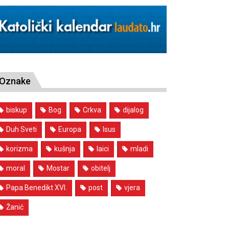
Oznake
biskup
Bog
Crkva
dijalog
Duh Sveti
Europa
Isus
korizma
kušnja
laici
mladi
moral
Mostar
obitelj
Papa Benedikt XVI.
post
vjera
Žanić