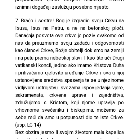
iznimni događaji zaslužuju posebno mjesto.
7. Braćo i sestre! Bog je izgradio svoju Crkvu na
Isusu, Isus na Petru, a ne na betonskoj ploči.
Današnja posveta ove crkve je poziv svakome od
nas da preuzmemo svoju zadaću i odgovornosti
kao članovi Crkve, Božje obitelji dok smo na zemlji
i na putu prema nebeskoj slavi. I kao što uči Drugi
vatikanski koncil, jedino ako imamo Kristova Duha
i prihvaćamo cjelovito uređenje Crkve i sva u njoj
ustanovljena sredstva spasenja te se u njezinome
vidljivom ustrojstvu, svezama ispovijedanja vjere,
sakramenata, crkvene uprave i zajedništva,
združujemo s Kristom, koji njome upravlja po
vrhovnome svećeniku i biskupima, možemo za
sebe reći da smo u potpunosti dio te iste Crkve.
(usp. LG 14)
Bez obzira jesmo li svojim životom mala kapelica