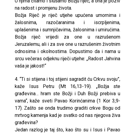
U njima čitamo i slušamo Božju riječ, a ona je poziv
na radost i promjenu života.
Božja Riječ je riječ utjehe upućena umornima i
žalosnima, razočaranima i iscrpljenima,
uplašenima i sumnjičavima, žalosnima i umirućima.
Božja riječ vrijedi za one u razrušenom
Jeruzalemu, ali i za sve one u razrušenim životnim
odnosima i okolnostima. Dopustimo da i nama u
srcu večeras odjeknu riječi utjehe: „Radost Jahvina
vaša je jakost!“
4. “Ti si stijena i toj stijeni sagradit ću Crkvu svoju”,
kaže Isus Petru (Mt 16,13-19). „Božja ste
građevina… hram ste Božji i Duh Božji prebiva u
vama“, kaže sveti Pavao Korinćanima (1 Kor 3,9-
17). Zašto se onda trudimo graditi crkve Bogu od
mrtvog kamenja kad je svatko od nas njegova živa
građevina?
Jedan razlog je taj što, kao što su i Isus i Pavao