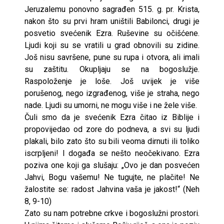
Jeruzalemu ponovno sagrađen 515. g. pr. Krista,
nakon što su prvi hram uništili Babilonci, drugi je
posvetio svećenik Ezra. Ruševine su očišćene.
Ljudi koji su se vratili u grad obnovili su zidine.
Još nisu savršene, pune su rupa i otvora, ali imali
su zaštitu. Okupljaju se na bogoslužje.
Raspoloženje je loše. Još uvijek je više
porušenog, nego izgrađenog, više je straha, nego
nade. Ljudi su umorni, ne mogu više i ne žele više.
Čuli smo da je svećenik Ezra čitao iz Biblije i
propovijedao od zore do podneva, a svi su ljudi
plakali, bilo zato što su bili veoma dirnuti ili toliko
iscrpljeni! I događa se nešto neočekivano. Ezra
poziva one koji ga slušaju: „Ovo je dan posvećen
Jahvi, Bogu vašemu! Ne tugujte, ne plačite! Ne
žalostite se: radost Jahvina vaša je jakost!“ (Neh
8, 9-10)
Zato su nam potrebne crkve i bogoslužni prostori.