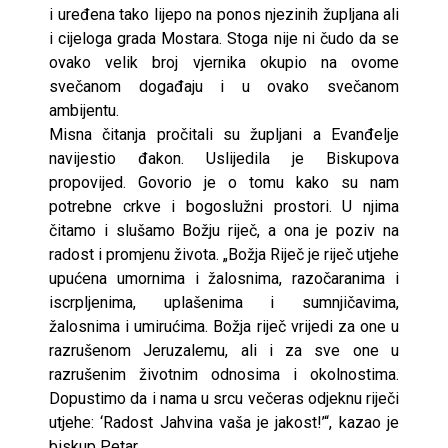
i uređena tako lijepo na ponos njezinih župljana ali
i cijeloga grada Mostara. Stoga nije ni čudo da se
ovako velik broj vjernika okupio na ovome
svečanom događaju i u ovako svečanom
ambijentu.
Misna čitanja pročitali su župljani a Evanđelje
navijestio đakon. Uslijedila je Biskupova
propovijed. Govorio je o tomu kako su nam
potrebne crkve i bogoslužni prostori. U njima
čitamo i slušamo Božju riječ, a ona je poziv na
radost i promjenu života. „Božja Riječ je riječ utjehe
upućena umornima i žalosnima, razočaranima i
iscrpljenima, uplašenima i sumnjičavima,
žalosnima i umirućima. Božja riječ vrijedi za one u
razrušenom Jeruzalemu, ali i za sve one u
razrušenim životnim odnosima i okolnostima.
Dopustimo da i nama u srcu večeras odjeknu riječi
utjehe: ‘Radost Jahvina vaša je jakost!’“, kazao je
biskup Petar.