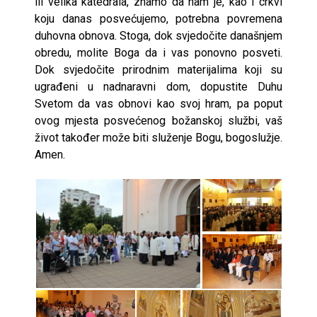
ili velika katedrala, znamo da nam je, kao i crkvi
koju danas posvećujemo, potrebna povremena
duhovna obnova. Stoga, dok svjedočite današnjem
obredu, molite Boga da i vas ponovno posveti.
Dok svjedočite prirodnim materijalima koji su
ugrađeni u nadnaravni dom, dopustite Duhu
Svetom da vas obnovi kao svoj hram, pa poput
ovog mjesta posvećenog božanskoj službi, vaš
život također može biti služenje Bogu, bogoslužje.
Amen.