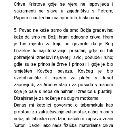
Crkve Kristove gdje se vjera ne ispovijeda i
sakramenti ne slave u zajedništvu s Petrom,
Papom i nasljednicima apostola, biskupima.
5. Pavao ne kaže samo da smo Božja građevina;
kaže da smo mi Božji hram, odnosno crkva. Hram
je bio mjesto za koje se govorilo da je Bog
Izraelov tu najintenzivnije prisutan; gdje su bili
pohranjeni Izraelovi najsvetiji svici, posude i ruho;
gdje su se prinosile žrtve i prinosi; i gdje je bio
smješten Kovčeg saveza. Kovčeg je bio
svetohranište ili mjesto za ploče s deset
zapovijedi, za Aronov štap i za posudu s manom
koja je pala s neba da nahrani Izraelce u pustinji.
Dizajniran je za nošenje na dugim motkama.
Danas mi katolici govorimo o tabernakulu kao
prostoru za zaključavanje euharistije, našoj mani s
neba, ali latinska riječ tabernaculum zapravo znači
‘šator’. Dakle, iako naša fizička, materijalna crkva