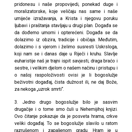
pridonesu i naše propovijedi, ponekad duge i
moralizatorske, koje veličaju nas same i naše
umijeće izražavanja, a Krista i njegovu poruku
ljubavi i praštanja stavljaju u drugi plan. Događa se
da dođemo umorni i opterećeni. Događa se da
dolazimo iz obzira, tradicije i običaja. Međutim,
dolazimo i s vjerom i želimo susresti Uskrsloga,
koji nam se i danas daje u Riječi i kruhu. Slavlje
euharistije naš je trajni ispit savjesti, draga braćo i
sestre, i velikim djelom o našem načinu i pristupu i
o našoj raspoloživosti ovisi je li bogoslužje
beživotni događaj, čista dužnost ili, ne daj Bože,
za nekoga „uzrok smrti“.
3. Jedno drugo bogoslužje bilo je sasvim
drugačije i o tome smo čuli u Nehemijihoj knjizi.
Ovo čitanje pokazuje da je posveta hrama, crkve
veliki događaj. To se bogoslužje slavilo u ratom
razrušenom i zapaljenom gradu. Hram je u