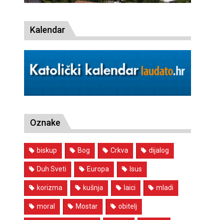
Kalendar
Oznake
biskup
Bog
Crkva
dijalog
Duh Sveti
Europa
Isus
korizma
kušnja
laici
mladi
moral
Mostar
obitelj