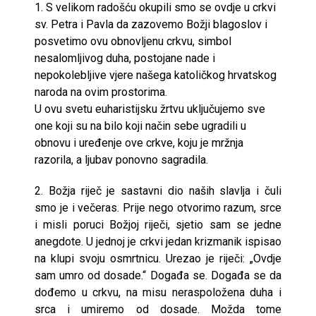
1. S velikom radošću okupili smo se ovdje u crkvi
sv. Petra i Pavla da zazovemo Božji blagoslov i
posvetimo ovu obnovljenu crkvu, simbol
nesalomljivog duha, postojane nade i
nepokolebljive vjere našega katoličkog hrvatskog
naroda na ovim prostorima.
U ovu svetu euharistijsku žrtvu uključujemo sve
one koji su na bilo koji način sebe ugradili u
obnovu i uređenje ove crkve, koju je mržnja
razorila, a ljubav ponovno sagradila.
2. Božja riječ je sastavni dio naših slavlja i čuli
smo je i večeras. Prije nego otvorimo razum, srce
i misli poruci Božjoj riječi, sjetio sam se jedne
anegdote. U jednoj je crkvi jedan krizmanik ispisao
na klupi svoju osmrtnicu. Urezao je riječi: „Ovdje
sam umro od dosade.“ Događa se. Događa se da
dođemo u crkvu, na misu neraspoložena duha i
srca i umiremo od dosade. Možda tome