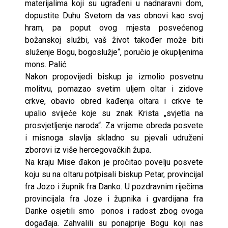
materijalima koji su ugrađeni u nadnaravni dom,
dopustite Duhu Svetom da vas obnovi kao svoj
hram, pa poput ovog mjesta posvećenog
božanskoj službi, vaš život također može biti
služenje Bogu, bogoslužje“, poručio je okupljenima
mons. Palić.
Nakon propovijedi biskup je izmolio posvetnu
molitvu, pomazao svetim uljem oltar i zidove
crkve, obavio obred kađenja oltara i crkve te
upalio svijeće koje su znak Krista „svjetla na
prosvjetljenje naroda“. Za vrijeme obreda posvete
i misnoga slavlja skladno su pjevali udruženi
zborovi iz više hercegovačkih župa.
Na kraju Mise đakon je pročitao povelju posvete
koju su na oltaru potpisali biskup Petar, provincijal
fra Jozo i župnik fra Danko. U pozdravnim riječima
provincijala fra Joze i župnika i gvardijana fra
Danke osjetili smo ponos i radost zbog ovoga
događaja. Zahvalili su ponajprije Bogu koji nas