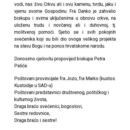
vodi, nas živu Crkvu ali i ovu kamenu, tvrdu, jaku i
vjernu svome Gospodinu. Fra Danko je zahvalio
biskupu i svima uključenima u obnovu crkve, na
uloženu trudu i novčanoj ali i duhovnoj, tj.
molitvenoj pomoći. Sjetio se i svih pokojnih
svećenika koji su bili dio ovoga velikog projekta
na slavu Bogu i na ponos hrvatskome narodu.
Donosimo cjelovitu propovijed biskupa Petra
Palića:
Poštovani provincijale fra Jozo, fra Marko (kustos
Kustodije u SAD-u)
Poštovani predstavnici društvenog, političkog i
kulturnog života,
Draga braćo svećenici, bogoslovi,
Sestre redovnice,
Draga braćo i sestre!