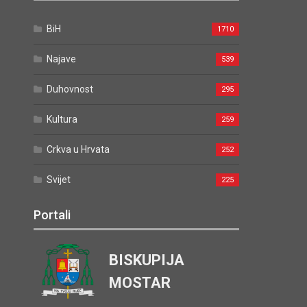
BiH
1710
Najave
539
Duhovnost
295
Kultura
259
Crkva u Hrvata
252
Svijet
225
Portali
BISKUPIJA
MOSTAR