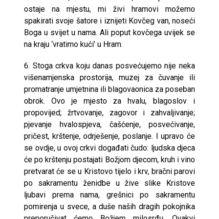
ostaje na mjestu, mi živi hramovi možemo
spakirati svoje šatore i iznijeti Kovčeg van, noseći
Boga u svijet u nama. Ali poput kovčega uvijek se
na kraju ‘vratimo kući’ u Hram.
6. Stoga crkva koju danas posvećujemo nije neka
višenamjenska prostorija, muzej za čuvanje ili
promatranje umjetnina ili blagovaonica za poseban
obrok. Ovo je mjesto za hvalu, blagoslov i
propovijed; žrtvovanje, zagovor i zahvaljivanje;
pjevanje hvalospjeva, čašćenje, posvećivanje,
pričest, krštenje, odrješenje, poslanje. I upravo će
se ovdje, u ovoj crkvi događati čudo: ljudska djeca
će po krštenju postajati Božjom djecom, kruh i vino
pretvarat će se u Kristovo tijelo i krv, bračni parovi
po sakramentu ženidbe u žive slike Kristove
ljubavi prema nama, grešnici po sakramentu
pomirenja u svece, a duše naših dragih pokojnika
preporučivat ćemo Božjem milosrđu. Ovakvi