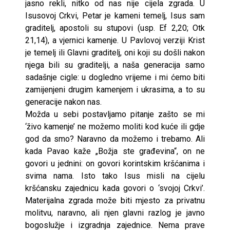
jasno rekli, nitko od nas nije cijela zgrada. U
Isusovoj Crkvi, Petar je kameni temelj, Isus sam
graditelj, apostoli su stupovi (usp. Ef 2,20; Otk
21,14), a vjernici kamenje. U Pavlovoj verziji Krist
je temelj ili Glavni graditelj, oni koji su došli nakon
njega bili su graditelji, a naša generacija samo
sadašnje cigle: u dogledno vrijeme i mi ćemo biti
zamijenjeni drugim kamenjem i ukrasima, a to su
generacije nakon nas.
Možda u sebi postavljamo pitanje zašto se mi
‘živo kamenje’ ne možemo moliti kod kuće ili gdje
god da smo? Naravno da možemo i trebamo. Ali
kada Pavao kaže „Božja ste građevina“, on ne
govori u jednini: on govori korintskim kršćanima i
svima nama. Isto tako Isus misli na cijelu
kršćansku zajednicu kada govori o ‘svojoj Crkvi’.
Materijalna zgrada može biti mjesto za privatnu
molitvu, naravno, ali njen glavni razlog je javno
bogoslužje i izgradnja zajednice. Nema prave