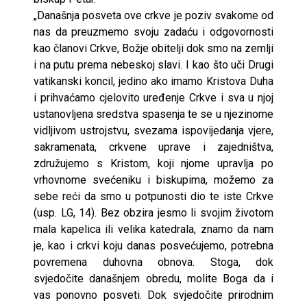
„Današnja posveta ove crkve je poziv svakome od
nas da preuzmemo svoju zadaću i odgovornosti
kao članovi Crkve, Božje obitelji dok smo na zemlji
i na putu prema nebeskoj slavi. I kao što uči Drugi
vatikanski koncil, jedino ako imamo Kristova Duha
i prihvaćamo cjelovito uređenje Crkve i sva u njoj
ustanovljena sredstva spasenja te se u njezinome
vidljivom ustrojstvu, svezama ispovijedanja vjere,
sakramenata, crkvene uprave i zajedništva,
združujemo s Kristom, koji njome upravlja po
vrhovnome svećeniku i biskupima, možemo za
sebe reći da smo u potpunosti dio te iste Crkve
(usp. LG, 14). Bez obzira jesmo li svojim životom
mala kapelica ili velika katedrala, znamo da nam
je, kao i crkvi koju danas posvećujemo, potrebna
povremena duhovna obnova. Stoga, dok
svjedočite današnjem obredu, molite Boga da i
vas ponovno posveti. Dok svjedočite prirodnim