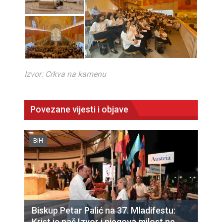
Izvor: Crkva na kamenu
Povezane vijesti i objave
BiH
Biskup Petar Palić na 37. Mladifestu:
Krist je naš Izvor i njegova milost ne