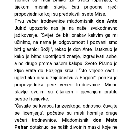
tijekom misnih slavlja čuti prigodne riječi
propovjednika koji su predslavili svete Mise.
Prvu večer trodnevnice mladomisnik
don Ante
Jukić
upozorio nas je na naše svakodnevno
jadikovanje. “Svijet će biti onakav kakvim ga mi
učinimo, na nama je odgovornost i pozvani smo
biti glasnici Božji”, rekao je don Ante. Istaknuo je
kako je bitno upotrijebiti znanje, izgrađivati sebe,
a ne druge prema našem kalupu. Sveto Pismo je
ključ vrata do Božjega srca i “što vrijede čast i
ugled ako nisi u zajedništvu s Bogom”, poruka je
propovjednika prve večeri trodnevnice. Misno
slavlje svojim su čitanjem i pjevanjem pratile
sestre franjevke.
“Čuvajte se kvasca farizejskoga, odnosno, čuvajte
se licemjerja”, početne su misli homilije druge
večeri trodnevnice. Mladomisnik
don Mate
Pehar
dotaknuo se naših životnih maski koje ne