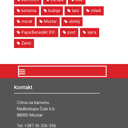
korizma
kušnja
laici
mladi
moral
Mostar
obitelj
Papa Benedikt XVI.
post
vjera
Žanić
Kontakt
Crkva na kamenu
Nadbiskupa Čule b.b.
88000 Mostar
Tel. +387 36 326-336