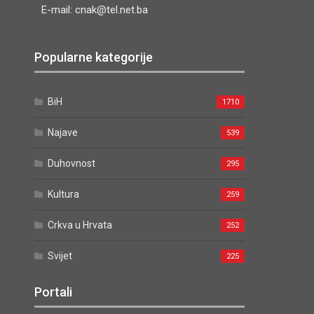
E-mail: cnak@tel.net.ba
Popularne kategorije
BiH
1710
Najave
539
Duhovnost
295
Kultura
259
Crkva u Hrvata
252
Svijet
225
Portali