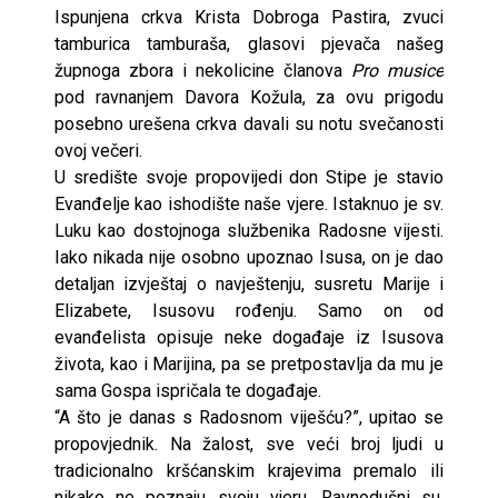
Ispunjena crkva Krista Dobroga Pastira, zvuci
tamburica tamburaša, glasovi pjevača našeg
župnoga zbora i nekolicine članova
Pro musice
pod ravnanjem Davora Kožula, za ovu prigodu
posebno urešena crkva davali su notu svečanosti
ovoj večeri.
U središte svoje propovijedi don Stipe je stavio
Evanđelje kao ishodište naše vjere. Istaknuo je sv.
Luku kao dostojnoga službenika Radosne vijesti.
Iako nikada nije osobno upoznao Isusa, on je dao
detaljan izvještaj o navještenju, susretu Marije i
Elizabete, Isusovu rođenju. Samo on od
evanđelista opisuje neke događaje iz Isusova
života, kao i Marijina, pa se pretpostavlja da mu je
sama Gospa ispričala te događaje.
“A što je danas s Radosnom viješću?”, upitao se
propovjednik. Na žalost, sve veći broj ljudi u
tradicionalno kršćanskim krajevima premalo ili
nikako ne poznaju svoju vjeru. Ravnodušni su,