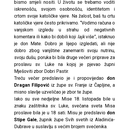
bismo smjeli nositi. U životu se trebamo voditi
iskrenošću, svojom osobnošću, identitetom i
crtom svoje katoličke vjere. Na žalost, baš tu crtu
katoličke vjere često prikrivamo. “Vodimo računa o
vanjskom izgledu u strahu od negativnih
komentara ili kako bi dobili koji
lajk
više”, istaknuo
je don Mate. Dobro je lijepo izgledati, ali nije
dobro zbog vanjštine zanemariti svoju nutrinu,
svoju dušu, poruka bi bila druge večeri priprave za
proslavu sv. Luke na kojoj je pjevao župni
Mješoviti zbor Dobri Pastir.
Treću večer predslavio je i propovijedao
don
Dragan Filipović
iz župe sv. Franje iz Čapljine, a
misno slavlje uzveličao je zbor te župe.
Iako su sve nedjeljne Mise 18. listopada bile u
znaku zaštitnika sv. Luke, svečana sveta Misa
proslave bila je u 18 sati. Misu je predslavio
don
Stipe Gale
, župnik župe Svih svetih iz Aladinića-
Dubrave u suslavlju s većim brojem svećenika.