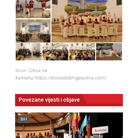
Izvor: Crkva na
kamenu/https://kristadobrogpastira.com/
Povezane vijesti i objave
BiH