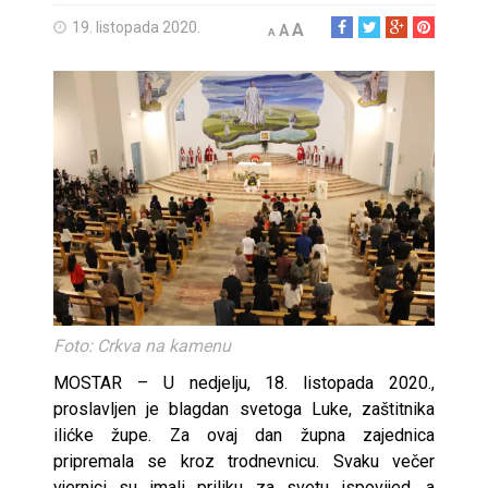
19. listopada 2020.
A
A
A
Foto: Crkva na kamenu
MOSTAR – U nedjelju, 18. listopada 2020.,
proslavljen je blagdan svetoga Luke, zaštitnika
ilićke župe. Za ovaj dan župna zajednica
pripremala se kroz trodnevnicu. Svaku večer
vjernici su imali priliku za svetu ispovijed, a