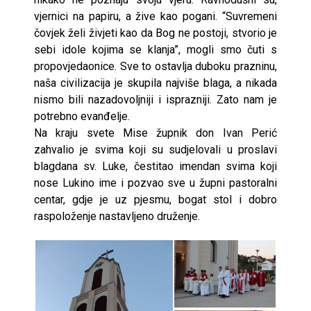
vjernici na papiru, a žive kao pogani. “Suvremeni
čovjek želi živjeti kao da Bog ne postoji, stvorio je
sebi idole kojima se klanja”, mogli smo čuti s
propovjedaonice. Sve to ostavlja duboku prazninu,
naša civilizacija je skupila najviše blaga, a nikada
nismo bili nazadovoljniji i isprazniji. Zato nam je
potrebno evanđelje.
Na kraju svete Mise župnik don Ivan Perić
zahvalio je svima koji su sudjelovali u proslavi
blagdana sv. Luke, čestitao imendan svima koji
nose Lukino ime i pozvao sve u župni pastoralni
centar, gdje je uz pjesmu, bogat stol i dobro
raspoloženje nastavljeno druženje.