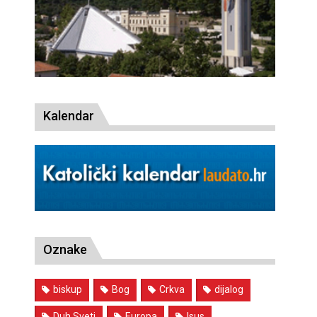
Kalendar
Oznake
biskup
Bog
Crkva
dijalog
Duh Sveti
Europa
Isus