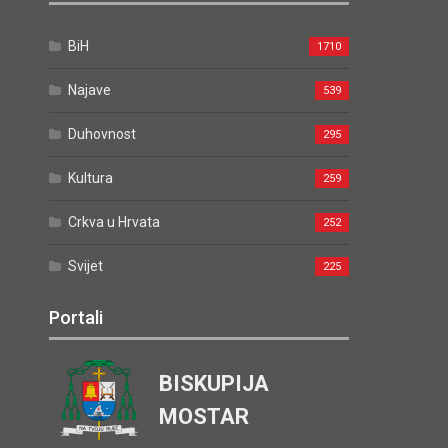
BiH
1710
Najave
539
Duhovnost
295
Kultura
259
Crkva u Hrvata
252
Svijet
225
Portali
BISKUPIJA
MOSTAR