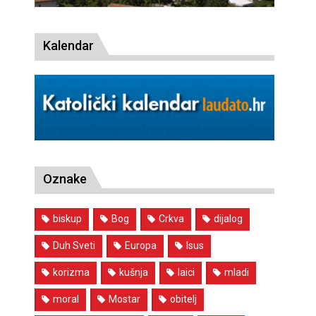
Kalendar
Oznake
biskup
Bog
Crkva
dijalog
Duh Sveti
Europa
Isus
korizma
kušnja
laici
mladi
moral
Mostar
obitelj