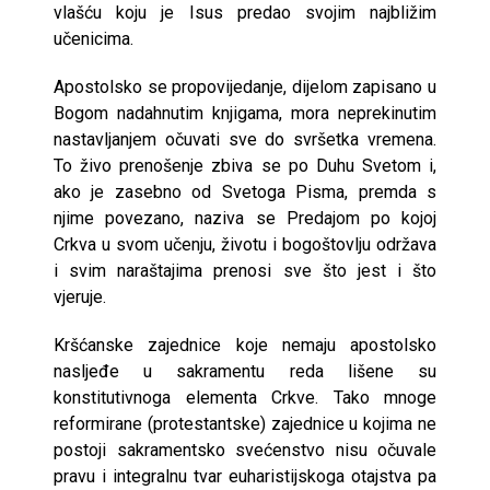
vlašću koju je Isus predao svojim najbližim
učenicima.
Apostolsko se propovijedanje, dijelom zapisano u
Bogom nadahnutim knjigama, mora neprekinutim
nastavljanjem očuvati sve do svršetka vremena.
To živo prenošenje zbiva se po Duhu Svetom i,
ako je zasebno od Svetoga Pisma, premda s
njime povezano, naziva se Predajom po kojoj
Crkva u svom učenju, životu i bogoštovlju održava
i svim naraštajima prenosi sve što jest i što
vjeruje.
Kršćanske zajednice koje nemaju apostolsko
nasljeđe u sakramentu reda lišene su
konstitutivnoga elementa Crkve. Tako mnoge
reformirane (protestantske) zajednice u kojima ne
postoji sakramentsko svećenstvo nisu očuvale
pravu i integralnu tvar euharistijskoga otajstva pa