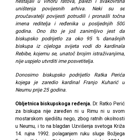
nestajali u vihoru ratova, paleži i svakovrsna
uništenja povijesnih arhiva. Neki su se
proučavatelji povijesti potrudili i pronašli točna
imena reditelja i ređenika u posljednjih 500
godina. Ono što je još zanimljivo jest da
biskupsko podrijetlo za oko 95 % današnjih
biskupa iz cijeloga svijeta vodi do kardinala
Rebibe, kojemu se, unatoč brojim istraživanjima,
nije uspjelo utvrditi ime posvetitelja.
Donosimo biskupsko podrijetlo Ratka Perića
kojega je zaredio kardinal Franjo Kuharić u
Neumu prije 25 godina.
Obljetnica biskupskoga ređenja.
Dr. Ratko Perić
za biskupa nije zaređen ni u Rimu ni u svom
mostarskom sjedištu nego, zbog ratnih okolnosti
u Neumu, i to na blagdan Uzvišenja svetoga Križa
14. rujna 1992. polaganjem ruku sluge Božjega