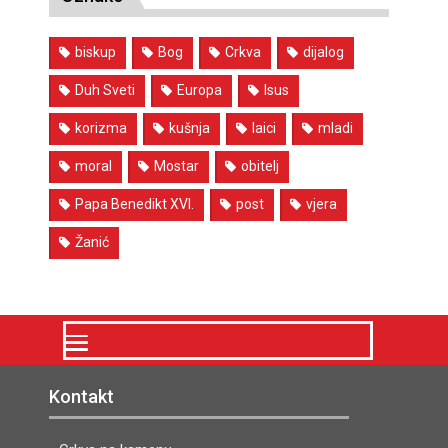
biskup
Bog
Crkva
dijalog
Duh Sveti
Europa
Isus
korizma
kušnja
laici
mladi
moral
Mostar
obitelj
Papa Benedikt XVI.
post
vjera
Žanić
Kontakt