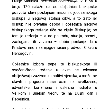
Franje Kuharića.
Biskupski ceremonijal
iz 1984. u
broju 120 nalaže da se obljetnica biskupske
posvete slavi postajnom misom dijecezanskoga
biskupa u njegovoj stolnoj crkvi, a to zato jer
biskup nije privatna osoba i obljetnica njegova
biskupskoga ređenja tiče se cijele Biskupije; po
tom je ređenju – a ne po rodu, studiju, pameti,
zaslugama ili vezama – dobio poslanje da u
Kristovo ime i za njegov račun predvodi Crkvu u
Hercegovini.
Obljetnice izbora pape te biskupskoga ili
svećeničkoga ređenja u svim se crkvama
obilježavaju zazivom u molitvi vjernika, a može se
slaviti i prigodna misa osim na svetkovine;
adventske, korizmene i uskrsne nedjelje; u
Velikom i Bijelom tjednu te na Dušni dan i
Pepelnicu.