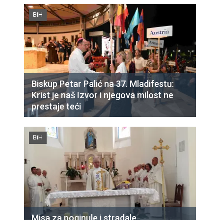
BiH
Biskup Petar Palić na 37. Mladifestu:
Krist je naš Izvor i njegova milost ne
prestaje teći
BiH
Misa za poginule i stradale