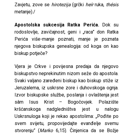
Zavjetu, zove se
hirotezija
(grčki
heír
ruka,
thésis
metanje)./
Apostolska sukcesija Ratka Perića.
Dok su
rodoslovlje, zavičajnost, geni i „raca” don Ratka
Perića više-manje poznati, manje je poznata
njegova biskupska genealogija: od koga on kao
biskup potječe?
Vjera je Crkve i povijesna predaja da njegovo
biskupstvo neprekinutim nizom seže do apostola.
Svaki valjano zaređeni biskup kao biskup stiže iz
Jeruzalema, iz uskrsne zore i duhovskoga ognja.
Izvor biskupske službe, poslanja i ovlaštenja jest
sâm Isus Krist – Bogočovjek. Polazište
kršćanskoga nadgledništva jest u nalogu
Uskrsnuloga koji je rekao apostolima: „Pođite po
svem svijetu, propovijedajte evanđelje svemu
stvorenju” (
Marko
6,15). Činjenica da se Božje