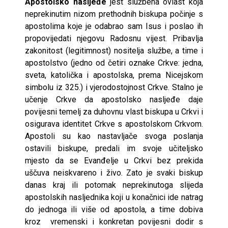
Apostolsko nasljeđe
jest službena ovlast koja
neprekinutim nizom prethodnih biskupa počinje s
apostolima koje je odabrao sam Isus i poslao ih
propovijedati njegovu Radosnu vijest. Pribavlja
zakonitost (legitimnost) nositelja službe, a time i
apostolstvo (jedno od četiri oznake Crkve: jedna,
sveta, katolička i apostolska, prema Nicejskom
simbolu iz 325.) i vjerodostojnost Crkve. Stalno je
učenje Crkve da apostolsko nasljeđe daje
povijesni temelj za duhovnu vlast biskupa u Crkvi i
osigurava identitet Crkve s apostolskom Crkvom.
Apostoli su kao nastavljače svoga poslanja
ostavili biskupe, predali im svoje učiteljsko
mjesto da se Evanđelje u Crkvi bez prekida
uščuva neiskvareno i živo. Zato je svaki biskup
danas kraj ili potomak neprekinutoga slijeda
apostolskih nasljednika koji u konačnici ide natrag
do jednoga ili više od apostola, a time dobiva
kroz vremenski i konkretan povijesni dodir s