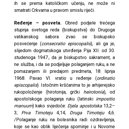
ih se prema katoličkom učenju, ne može ni
smatrati Crkvama u pravom smislu riječi.
Ređenje – posveta.
Obred podjele trećega
stupnja svetoga reda (biskupstva) do Drugoga
vatikanskog sabora zvao se biskupsko
posvećenje (
consecratio episcopalis
), ali ga je,
slijedom dogmatskoga utvrđenja Pija XII. od 30.
studenoga 1947., da je biskupstvo sakrament, a
ne služba, i da se podjeljuje polaganjem ruku, a ne
pomazanjem ili predajom predmeta, 18. lipnja
1968. Pavao VI. vratio u ređenje (
ordinatio
episcopalis
). Istočnim kršćanima to je arhijerejsko
rukopoloženje (hirotonija, grčki
heirotonía
), od
apostolskoga polaganja ruku (latinski
impositio
manuum
) kako svjedoče:
Djela apostolska
13,2–
3;
Prva Timoteju
4,14;
Druga Timoteju
4,6.
/Polaganje ruku na bolesnika radi ozdravljenja,
koje se kao oblik liječenja spominje i u Novome