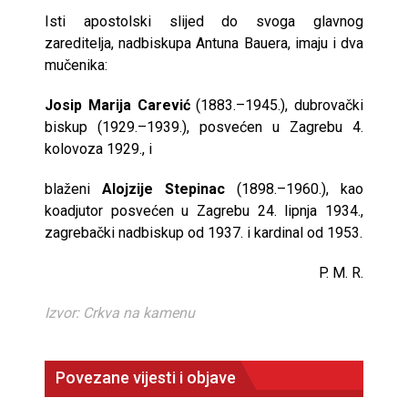
Isti apostolski slijed do svoga glavnog
zareditelja, nadbiskupa Antuna Bauera, imaju i dva
mučenika:
Josip Marija Carević
(1883.–1945.), dubrovački
biskup (1929.–1939.), posvećen u Zagrebu 4.
kolovoza 1929., i
blaženi
Alojzije Stepinac
(1898.–1960.), kao
koadjutor posvećen u Zagrebu 24. lipnja 1934.,
zagrebački nadbiskup od 1937. i kardinal od 1953.
P. M. R.
Izvor: Crkva na kamenu
Povezane vijesti i objave