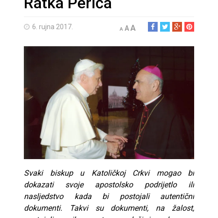
Ratka Perića
6. rujna 2017.
A
A
A
Svaki biskup u Katoličkoj Crkvi mogao bi
dokazati svoje apostolsko podrijetlo ili
nasljedstvo kada bi postojali autentični
dokumenti. Takvi su dokumenti, na žalost,