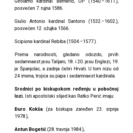
Girolamo kardinal Bernerio, OP (1540.–1611.),
posvećen 7. rujna 1586.
Giulio Antonio kardinal Santorio (1532.–1602.),
posvećen 12. ožujka 1566.
Scipione kardinal Rebiba (1504.–1577.).
Prema narodnosti, gledano odozdo, prvih
sedamnaest jesu Talijani, 18. i 20. jesu Englezi, 19.
je Španjolac, a zadnja četiri Hrvati. U tom nizu od
24 imena, trojica su papa i sedamnaest kardinala.
Srodnici po biskupskom ređenju u pobočnoj
lozi
.
Isti apostolski slijed kao Ratko Perić imaju:
Đuro Kokša
(za biskupa zaređen 23. srpnja
1978.),
Antun Bogetić
(28. travnja 1984.),