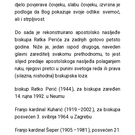
djelo povjerava čovjeku, slabu čovjeku, izvrsna je
podloga da Bog pokazuje svoje odlike: svemoć,
ali i strpljivost.
Do sada je rekonstruirano apostolsko nasljeđe
biskupa Ratka Perića za zadnjih gotovo petsto
godina. Niže je, jedan ispod drugoga, naveden
glavni zareditelj svakomu prethodnomu, to jest
slijed predaje apostolskoga nasljeđa polaganjem
ruku, njegovi pretci u punini svetoga reda ili prava
(silazna, nishodna) biskupska loza:
biskup Ratko Perić (1944.), za biskupa zaređen
14. rujna 1992. u Neumu
Franjo kardinal Kuharić (1919.–2002.), za biskupa
posvećen 3. svibnja 1964. u Zagrebu
Franjo kardinal Šeper (1905.–1981.), posvećen 21.