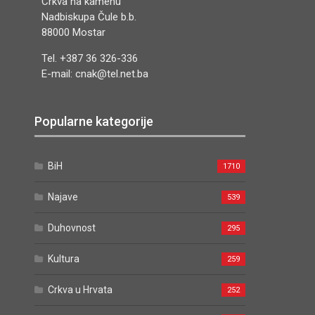
Crkva na kamenu
Nadbiskupa Čule b.b.
88000 Mostar
Tel. +387 36 326-336
E-mail: cnak@tel.net.ba
Popularne kategorije
BiH
1710
Najave
539
Duhovnost
295
Kultura
259
Crkva u Hrvata
252