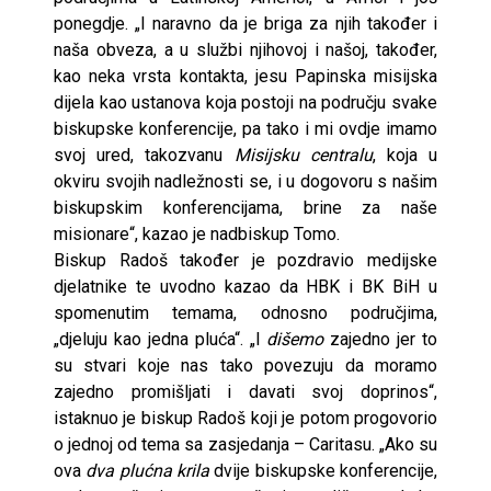
ponegdje. „I naravno da je briga za njih također i
naša obveza, a u službi njihovoj i našoj, također,
kao neka vrsta kontakta, jesu Papinska misijska
dijela kao ustanova koja postoji na području svake
biskupske konferencije, pa tako i mi ovdje imamo
svoj ured, takozvanu
Misijsku centralu
, koja u
okviru svojih nadležnosti se, i u dogovoru s našim
biskupskim konferencijama, brine za naše
misionare“, kazao je nadbiskup Tomo.
Biskup Radoš također je pozdravio medijske
djelatnike te uvodno kazao da HBK i BK BiH u
spomenutim temama, odnosno područjima,
„djeluju kao jedna pluća“. „I
dišemo
zajedno jer to
su stvari koje nas tako povezuju da moramo
zajedno promišljati i davati svoj doprinos“,
istaknuo je biskup Radoš koji je potom progovorio
o jednoj od tema sa zasjedanja – Caritasu. „Ako su
ova
dva plućna krila
dvije biskupske konferencije,