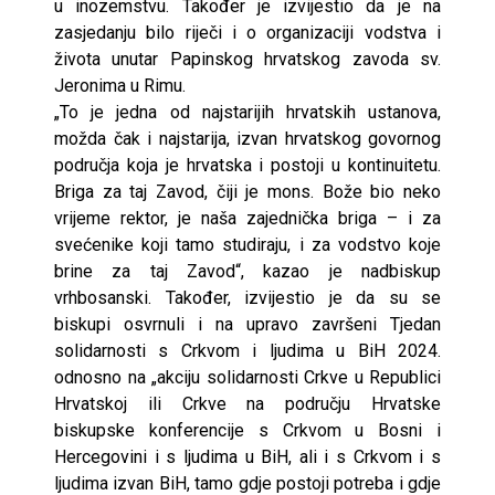
u inozemstvu. Također je izvijestio da je na
zasjedanju bilo riječi i o organizaciji vodstva i
života unutar Papinskog hrvatskog zavoda sv.
Jeronima u Rimu.
„To je jedna od najstarijih hrvatskih ustanova,
možda čak i najstarija, izvan hrvatskog govornog
područja koja je hrvatska i postoji u kontinuitetu.
Briga za taj Zavod, čiji je mons. Bože bio neko
vrijeme rektor, je naša zajednička briga – i za
svećenike koji tamo studiraju, i za vodstvo koje
brine za taj Zavod“, kazao je nadbiskup
vrhbosanski. Također, izvijestio je da su se
biskupi osvrnuli i na upravo završeni Tjedan
solidarnosti s Crkvom i ljudima u BiH 2024.
odnosno na „akciju solidarnosti Crkve u Republici
Hrvatskoj ili Crkve na području Hrvatske
biskupske konferencije s Crkvom u Bosni i
Hercegovini i s ljudima u BiH, ali i s Crkvom i s
ljudima izvan BiH, tamo gdje postoji potreba i gdje