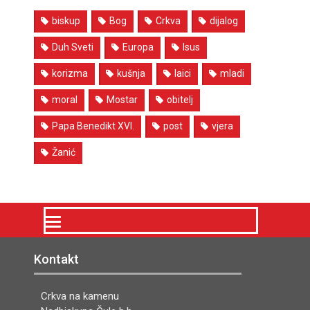
biskup
Bog
Crkva
dijalog
Duh Sveti
Europa
Isus
korizma
kušnja
laici
mladi
moral
Mostar
obitelj
Papa Benedikt XVI.
post
vjera
Žanić
Kontakt
Crkva na kamenu