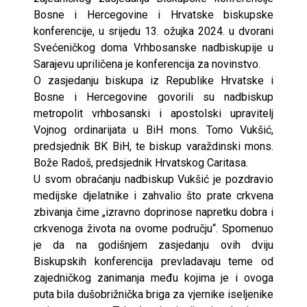
Bosne i Hercegovine i Hrvatske biskupske
konferencije, u srijedu 13. ožujka 2024. u dvorani
Svećeničkog doma Vrhbosanske nadbiskupije u
Sarajevu upriličena je konferencija za novinstvo.
O zasjedanju biskupa iz Republike Hrvatske i
Bosne i Hercegovine govorili su nadbiskup
metropolit vrhbosanski i apostolski upravitelj
Vojnog ordinarijata u BiH mons. Tomo Vukšić,
predsjednik BK BiH, te biskup varaždinski mons.
Bože Radoš, predsjednik Hrvatskog Caritasa.
U svom obraćanju nadbiskup Vukšić je pozdravio
medijske djelatnike i zahvalio što prate crkvena
zbivanja čime „izravno doprinose napretku dobra i
crkvenoga života na ovome području“. Spomenuo
je da na godišnjem zasjedanju ovih dviju
Biskupskih konferencija prevladavaju teme od
zajedničkog zanimanja među kojima je i ovoga
puta bila dušobrižnička briga za vjernike iseljenike