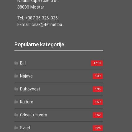
Nadbiskupa Čule b.b.
88000 Mostar
Tel. +387 36 326-336
E-mail: cnak@tel.net.ba
Popularne kategorije
BiH
1710
Najave
539
Duhovnost
295
Kultura
259
Crkva u Hrvata
252
Svijet
225