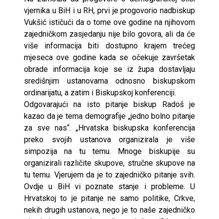
vjernika u BiH i u RH, prvi je progovorio nadbiskup
Vukšić ističući da o tome ove godine na njihovom
zajedničkom zasjedanju nije bilo govora, ali da će
više informacija biti dostupno krajem trećeg
mjeseca ove godine kada se očekuje završetak
obrade informacija koje se iz župa dostavljaju
središnjim ustanovama odnosno biskupskom
ordinarijatu, a zatim i Biskupskoj konferenciji.
Odgovarajući na isto pitanje biskup Radoš je
kazao da je tema demografije „jedno bolno pitanje
za sve nas“. „Hrvatska biskupska konferencija
preko svojih ustanova organizirala je više
simpozija na tu temu. Mnoge biskupije su
organizirali različite skupove, stručne skupove na
tu temu. Vjerujem da je to zajedničko pitanje svih.
Ovdje u BiH vi poznate stanje i probleme. U
Hrvatskoj to je pitanje ne samo politike, Crkve,
nekih drugih ustanova, nego je to naše zajedničko