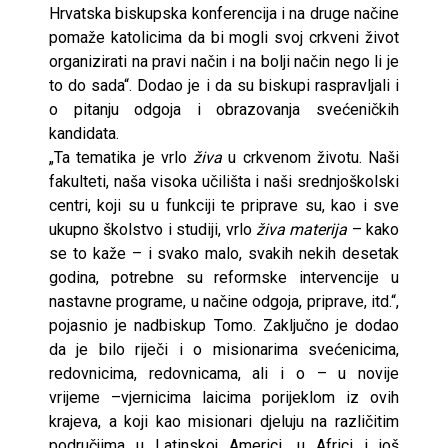
Hrvatska biskupska konferencija i na druge načine
pomaže katolicima da bi mogli svoj crkveni život
organizirati na pravi način i na bolji način nego li je
to do sada“. Dodao je i da su biskupi raspravljali i
o pitanju odgoja i obrazovanja svećeničkih
kandidata.
„Ta tematika je vrlo
živa
u crkvenom životu. Naši
fakulteti, naša visoka učilišta i naši srednjoškolski
centri, koji su u funkciji te priprave su, kao i sve
ukupno školstvo i studiji, vrlo
živa materija
– kako
se to kaže – i svako malo, svakih nekih desetak
godina, potrebne su reformske intervencije u
nastavne programe, u načine odgoja, priprave, itd.“,
pojasnio je nadbiskup Tomo. Zaključno je dodao
da je bilo riječi i o misionarima svećenicima,
redovnicima, redovnicama, ali i o – u novije
vrijeme –vjernicima laicima porijeklom iz ovih
krajeva, a koji kao misionari djeluju na različitim
područjima u Latinskoj Americi, u Africi i još