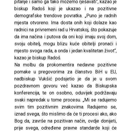
pitanje i samo ga tako možemo rješavati“, kazao je
biskup Radoš koji je ukazao i na pozitivne
demografske trendove povratka. „Puno je radnih
mjesta otvoreno. Ima dosta onih koji dolaze kao
radnici na privremeni rad u Hrvatskoj, što pokazuje
da ima načina i putova da oni koji imaju svoj dom,
svoju obitelj, mogu blizu kuće obitelji pronaći i
mjesto svoga rada, a onda i jedan kvalitetan život“,
kazao je biskup Radoš.
Na molbu da prokomentira nedavne pozitivne
pomake u pregovorima za članstvo BiH u EU,
nadbiskup Vukšić podsjetio je da je u svom
pozdravnom govoru već kazao da Biskupska
konferencija, te on osobno, oduvijek podržavaju
svaki napredak u tome procesu. „Mi se radujemo
svim tim pozitivnim znakovima. Radujemo se,
iznad svega, što mislimo da će ti procesi ako, ako
Bog da, završe na pozitivan način, ovdje donijeti,
prije svega, određene pravne standarde koji će