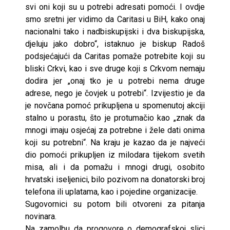
svi oni koji su u potrebi adresati pomoći. I ovdje
smo sretni jer vidimo da Caritasi u BiH, kako onaj
nacionalni tako i nadbiskupijski i dva biskupijska,
djeluju jako dobro“, istaknuo je biskup Radoš
podsjećajući da Caritas pomaže potrebite koji su
bliski Crkvi, kao i sve druge koji s Crkvom nemaju
dodira jer „onaj tko je u potrebi nema druge
adrese, nego je čovjek u potrebi“. Izvijestio je da
je novčana pomoć prikupljena u spomenutoj akciji
stalno u porastu, što je protumačio kao „znak da
mnogi imaju osjećaj za potrebne i žele dati onima
koji su potrebni“. Na kraju je kazao da je najveći
dio pomoći prikupljen iz milodara tijekom svetih
misa, ali i da pomažu i mnogi drugi, osobito
hrvatski iseljenici, bilo pozivom na donatorski broj
telefona ili uplatama, kao i pojedine organizacije.
Sugovornici su potom bili otvoreni za pitanja
novinara.
Na zamolbu da progovore o demografskoj slici