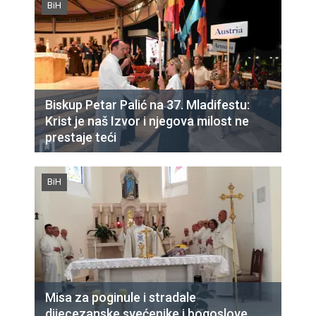
BiH
Biskup Petar Palić na 37. Mladifestu:
Krist je naš Izvor i njegova milost ne
prestaje teći
BiH
Misa za poginule i stradale
dijecezanske svećenike i bogoslove