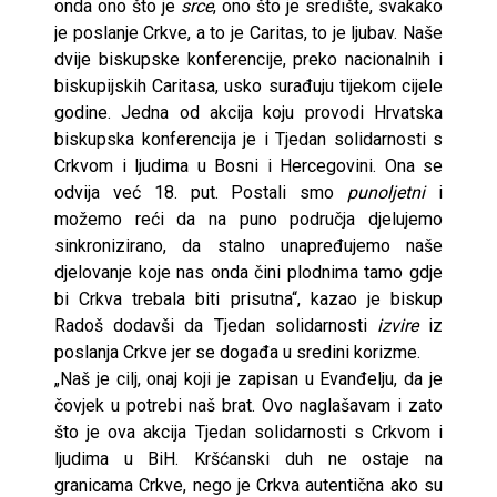
onda ono što je
srce
, ono što je središte, svakako
je poslanje Crkve, a to je Caritas, to je ljubav. Naše
dvije biskupske konferencije, preko nacionalnih i
biskupijskih Caritasa, usko surađuju tijekom cijele
godine. Jedna od akcija koju provodi Hrvatska
biskupska konferencija je i Tjedan solidarnosti s
Crkvom i ljudima u Bosni i Hercegovini. Ona se
odvija već 18. put. Postali smo
punoljetni
i
možemo reći da na puno područja djelujemo
sinkronizirano, da stalno unapređujemo naše
djelovanje koje nas onda čini plodnima tamo gdje
bi Crkva trebala biti prisutna“, kazao je biskup
Radoš dodavši da Tjedan solidarnosti
izvire
iz
poslanja Crkve jer se događa u sredini korizme.
„Naš je cilj, onaj koji je zapisan u Evanđelju, da je
čovjek u potrebi naš brat. Ovo naglašavam i zato
što je ova akcija Tjedan solidarnosti s Crkvom i
ljudima u BiH. Kršćanski duh ne ostaje na
granicama Crkve, nego je Crkva autentična ako su