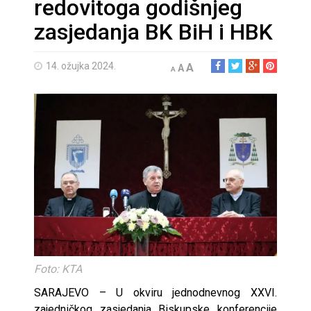
redovitoga godišnjeg
zasjedanja BK BiH i HBK
14. ožujka 2024.
A
A
A
Foto: KTA
SARAJEVO – U okviru jednodnevnog XXVI.
zajedničkog zasjedanja Biskupske konferencije