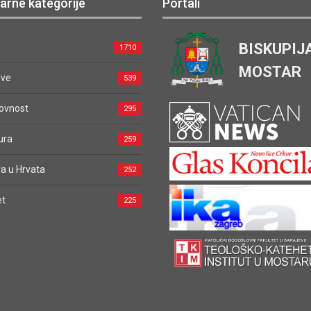
arne kategorije
Portali
BISKUPIJ
1710
MOSTAR
ave
539
ovnost
295
ura
259
a u Hrvata
252
et
225