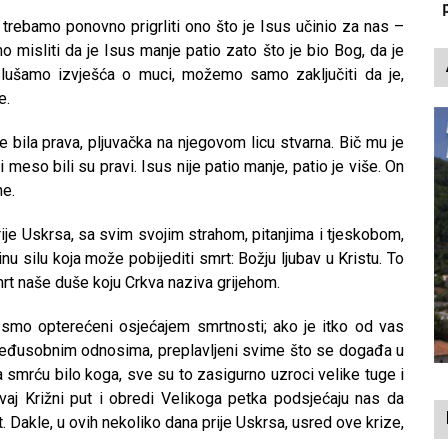
p
trebamo ponovno prigrliti ono što je Isus učinio za nas –
misliti da je Isus manje patio zato što je bio Bog, da je
slušamo izvješća o muci, možemo samo zaključiti da je,
e.
 je bila prava, pljuvačka na njegovom licu stvarna. Bič mu je
 meso bili su pravi. Isus nije patio manje, patio je više. On
ne.
je Uskrsa, sa svim svojim strahom, pitanjima i tjeskobom,
inu silu koja može pobijediti smrt: Božju ljubav u Kristu. To
mrt naše duše koju Crkva naziva grijehom.
 smo opterećeni osjećajem smrtnosti; ako je itko od vas
 u međusobnim odnosima, preplavljeni svime što se događa u
smrću bilo koga, sve su to zasigurno uzroci velike tuge i
ovaj Križni put i obredi Velikoga petka podsjećaju nas da
. Dakle, u ovih nekoliko dana prije Uskrsa, usred ove krize,