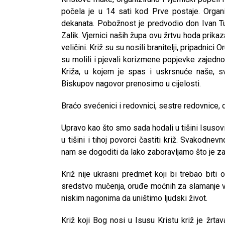
počela je u 14 sati kod Prve postaje. Orga
dekanata. Pobožnost je predvodio don Ivan Tur
Zalik. Vjernici naših župa ovu žrtvu hoda prikaz
veličini. Križ su su nosili branitelji, pripadnici
su molili i pjevali korizmene popjevke zajedn
Križa, u kojem je spas i uskrsnuće naše, sv
Biskupov nagovor prenosimo u cijelosti.
Braćo svećenici i redovnici, sestre redovnice, 
Upravo kao što smo sada hodali u tišini Isuso
u tišini i tihoj povorci častiti križ. Svakodnev
nam se dogoditi da lako zaboravljamo što je za
Križ nije ukrasni predmet koji bi trebao biti 
sredstvo mučenja, oruđe moćnih za slamanje vo
niskim nagonima da uništimo ljudski život.
Križ koji Bog nosi u Isusu Kristu križ je žrta