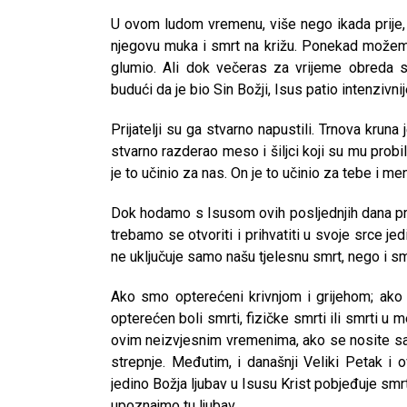
U ovom ludom vremenu, više nego ikada prije, 
njegovu muka i smrt na križu. Ponekad možemo 
glumio. Ali dok večeras za vrijeme obreda 
budući da je bio Sin Božji, Isus patio intenzivnij
Prijatelji su ga stvarno napustili. Trnova kruna
stvarno razderao meso i šiljci koji su mu probili
je to učinio za nas. On je to učinio za tebe i me
Dok hodamo s Isusom ovih posljednjih dana pri
trebamo se otvoriti i prihvatiti u svoje srce jed
ne uključuje samo našu tjelesnu smrt, nego i s
Ako smo opterećeni krivnjom i grijehom; ako
opterećen boli smrti, fizičke smrti ili smrti
ovim neizvjesnim vremenima, ako se nosite sa 
strepnje. Međutim, i današnji Veliki Petak i 
jedino Božja ljubav u Isusu Krist pobjeđuje smrt
upoznajmo tu ljubav.