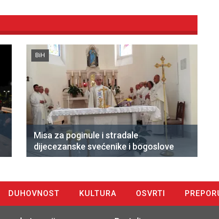
BiH
Misa za poginule i stradale
dijecezanske svećenike i bogoslove
DUHOVNOST
KULTURA
OSVRTI
PREPOR