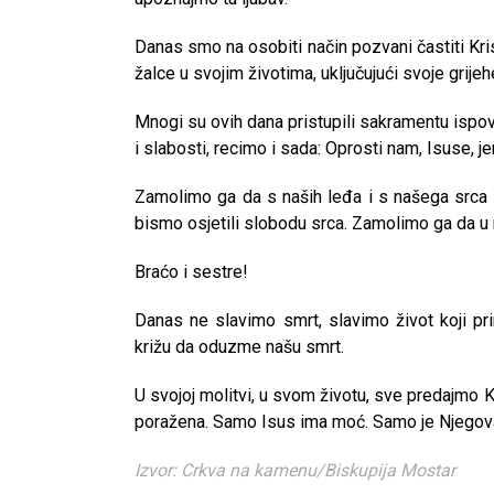
Danas smo na osobiti način pozvani častiti Kr
žalce u svojim životima, uključujući svoje grije
Mnogi su ovih dana pristupili sakramentu ispovij
i slabosti, recimo i sada: Oprosti nam, Isuse, j
Zamolimo ga da s naših leđa i s našega srca s
bismo osjetili slobodu srca. Zamolimo ga da u 
Braćo i sestre!
Danas ne slavimo smrt, slavimo život koji p
križu da oduzme našu smrt.
U svojoj molitvi, u svom životu, sve predajmo
poražena. Samo Isus ima moć. Samo je Njegova 
Izvor: Crkva na kamenu/Biskupija Mostar