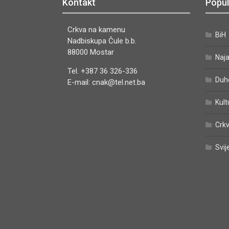
Kontakt
Popul
Crkva na kamenu
BiH
Nadbiskupa Čule b.b.
88000 Mostar
Naj
Tel. +387 36 326-336
Duh
E-mail: cnak@tel.net.ba
Kult
Crkv
Svij