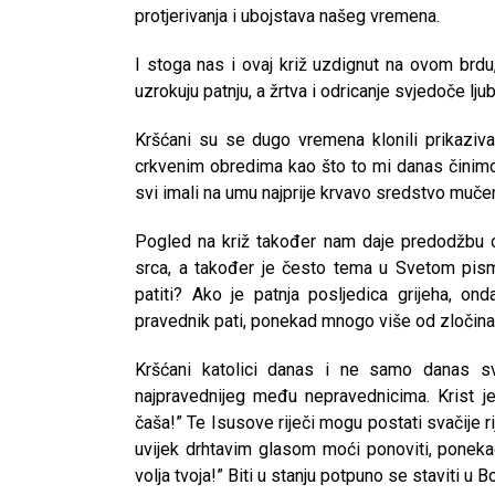
protjerivanja i ubojstava našeg vremena.
I stoga nas i ovaj križ uzdignut na ovom brdu,
uzrokuju patnju, a žrtva i odricanje svjedoče ljub
Kršćani su se dugo vremena klonili prikazivanj
crkvenim obredima kao što to mi danas činimo 
svi imali na umu najprije krvavo sredstvo mučen
Pogled na križ također nam daje predodžbu o 
srca, a također je često tema u Svetom pism
patiti? Ako je patnja posljedica grijeha, on
pravednik pati, ponekad mnogo više od zločina
Kršćani katolici danas i ne samo danas sv
najpravednijeg među nepravednicima. Krist 
čaša!” Te Isusove riječi mogu postati svačije r
uvijek drhtavim glasom moći ponoviti, ponekad
CNAK
volja tvoja!” Biti u stanju potpuno se staviti u B
Kad se nasilje pretvara u optužnicu