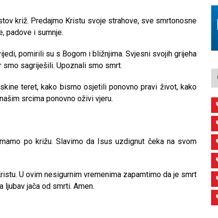
istov križ. Predajmo Kristu svoje strahove, sve smrtonosne
he, padove i sumnje.
edi, pomirili su s Bogom i bližnjima. Svjesni svojih grijeha
er smo sagriješili. Upoznali smo smrt.
kine teret, kako bismo osjetili ponovno pravi život, kako
našim srcima ponovno oživi vjeru.
rimamo po križu. Slavimo da Isus uzdignut čeka na svom
 Kristu. U ovim nesigurnim vremenima zapamtimo da je smrt
ljubav jača od smrti. Amen.