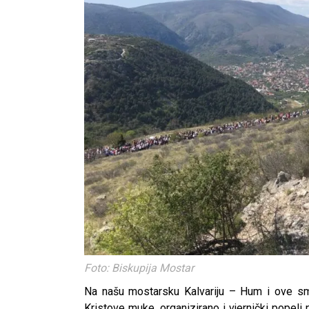
Foto: Biskupija Mostar
Na našu mostarsku Kalvariju – Hum i ove sm
Kristove muke, organizirano i vjernički popeli