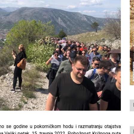
o se godine u pokorničkom hodu i razmatranju otajstva
 na Veliki petak, 15. travnja 2022. Pobožnost Križnoga puta