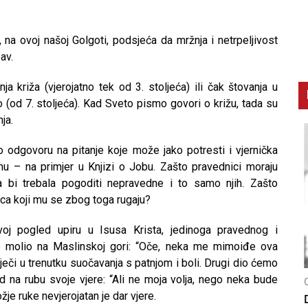
 na ovoj našoj Golgoti, podsjeća da mržnja i netrpeljivost
av.
a križa (vjerojatno tek od 3. stoljeća) ili čak štovanja u
(od 7. stoljeća). Kad Sveto pismo govori o križu, tada su
ja.
odgovoru na pitanje koje može jako potresti i vjernička
u – na primjer u Knjizi o Jobu. Zašto pravednici moraju
da bi trebala pogoditi nepravedne i to samo njih. Zašto
ca koji mu se zbog toga rugaju?
oj pogled upiru u Isusa Krista, jedinoga pravednog i
je molio na Maslinskoj gori: “Oče, neka me mimoiđe ova
iječi u trenutku suočavanja s patnjom i boli. Drugi dio ćemo
 na rubu svoje vjere: “Ali ne moja volja, nego neka bude
CNAK
C
ožje ruke nevjerojatan je dar vjere.
Smrtovdan nadbiskupa Petra Čule
D