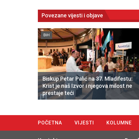
Povezane vijesti i objave
BiH
Biskup Petar Palić na 37. Mladifestu:
Krist je naš Izvor i njegova milost ne
prestaje teći
POČETNA
VIJESTI
KOLUMNE
DIGITALNO IZDANJE