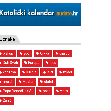
Oznake
biskup
Bog
Crkva
dijalog
Duh Sveti
Europa
Isus
korizma
kušnja
laici
mladi
moral
Mostar
obitelj
Papa Benedikt XVI.
post
vjera
Žanić