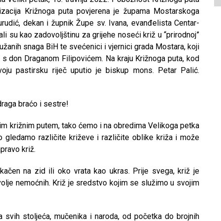
nizacija Križnoga puta povjerena je župama Mostarskoga
udić, dekan i župnik Župe sv. Ivana, evanđelista Centar-
ali su kao zadovoljštinu za grijehe noseći križ u “prirodnoj”
 Oružanih snaga BiH te svećenici i vjernici grada Mostara, koji
o s don Draganom Filipovićem. Na kraju Križnoga puta, kod
oju pastirsku riječ uputio je biskup mons. Petar Palić.
draga braćo i sestre!
vim križnim putem, tako ćemo i na obredima Velikoga petka
no gledamo različite križeve i različite oblike križa i može
pravo križ.
okačen na zid ili oko vrata kao ukras. Prije svega, križ je
lje nemoćnih. Križ je sredstvo kojim se služimo u svojim
va svih stoljeća, mučenika i naroda, od početka do brojnih