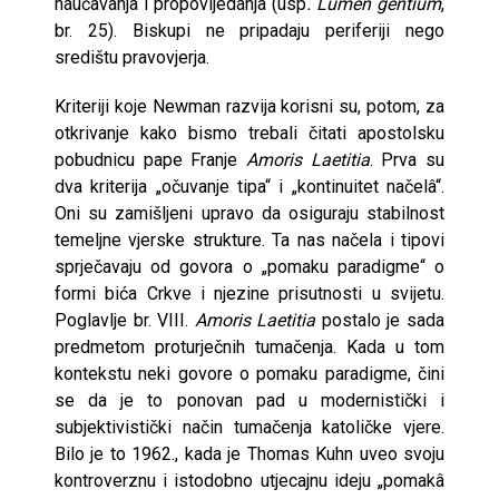
naučavanja i propovijedanja (usp
. Lumen gentium
,
br. 25). Biskupi ne pripadaju periferiji nego
središtu pravovjerja.
Kriteriji koje Newman razvija korisni su, potom, za
otkrivanje kako bismo trebali čitati apostolsku
pobudnicu pape Franje
Amoris Laetitia
. Prva su
dva kriterija „očuvanje tipa“ i „kontinuitet načelâ“.
Oni su zamišljeni upravo da osiguraju stabilnost
temeljne vjerske strukture. Ta nas načela i tipovi
sprječavaju od govora o „pomaku paradigme“ o
formi bića Crkve i njezine prisutnosti u svijetu.
Poglavlje br. VIII.
Amoris Laetitia
postalo je sada
predmetom proturječnih tumačenja. Kada u tom
kontekstu neki govore o pomaku paradigme, čini
se da je to ponovan pad u modernistički i
subjektivistički način tumačenja katoličke vjere.
Bilo je to 1962., kada je Thomas Kuhn uveo svoju
kontroverznu i istodobno utjecajnu ideju „pomakâ