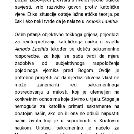
savjesti, vrlo razvidno govori protiv katoličke
vjere. Etika situacije ostaje lažna etička teorija, pa
čak i ako neki tvrde da je nalaze u
Amoris Laetitia
.
Osim pitanja objektivno teškoga grijeha, prijedlozi
za reinterpretiranje katoličkoga nauka u svjetlu
Amoris Laetitia
također se dotiču sakramentne
rasporedbe, za koju se sada tvrdi da mjeru
zadobiva od subjektivnoga raspoloženja
pojedinoga vjernika pred Bogom. Ovdje je
potrebno prisjetiti se da nijedna crkvena vlast ne
može zanemariti red sakramentnoga
posredovanja u milosti, koji je utemeljen na
konkretnim odnosima koje živimo u tijelu. Stoga je
nemoguće za katolika primati sakramente na
dostojan način, ako on ili ona ne odluči napustiti
način života koji je u suprotnosti s Kristovim
naukom. Uistinu, sakramentno je načelo za