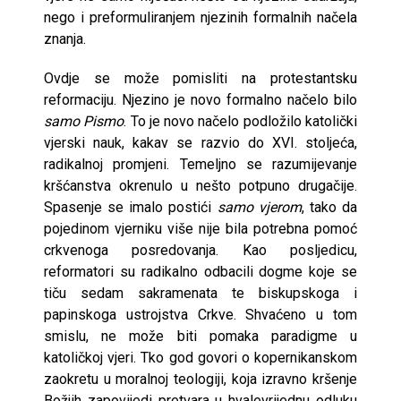
nego i preformuliranjem njezinih formalnih načela
znanja.
Ovdje se može pomisliti na protestantsku
reformaciju. Njezino je novo formalno načelo bilo
samo Pismo
. To je novo načelo podložilo katolički
vjerski nauk, kakav se razvio do XVI. stoljeća,
radikalnoj promjeni. Temeljno se razumijevanje
kršćanstva okrenulo u nešto potpuno drugačije.
Spasenje se imalo postići
samo vjerom
, tako da
pojedinom vjerniku više nije bila potrebna pomoć
crkvenoga posredovanja. Kao posljedicu,
reformatori su radikalno odbacili dogme koje se
tiču sedam sakramenata te biskupskoga i
papinskoga ustrojstva Crkve. Shvaćeno u tom
smislu, ne može biti pomaka paradigme u
katoličkoj vjeri. Tko god govori o kopernikanskom
zaokretu u moralnoj teologiji, koja izravno kršenje
Božjih zapovijedi pretvara u hvalevrijednu odluku