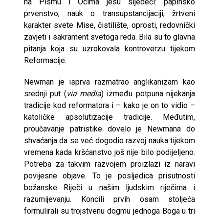
na Pismu i Ocima jesu sljedeći: papinsko
prvenstvo, nauk o transupstancijaciji, žrtveni
karakter svete Mise, čistilište, oprosti, redovnički
zavjeti i sakrament svetoga reda. Bila su to glavna
pitanja koja su uzrokovala kontroverzu tijekom
Reformacije.
Newman je isprva razmatrao anglikanizam kao
srednji put (
via media
) između potpuna nijekanja
tradicije kod reformatora i – kako je on to vidio –
katoličke apsolutizacije tradicije. Međutim,
proučavanje patristike dovelo je Newmana do
shvaćanja da se već dogodio razvoj nauka tijekom
vremena kada kršćanstvo još nije bilo podijeljeno.
Potreba za takvim razvojem proizlazi iz naravi
povijesne objave. To je posljedica prisutnosti
božanske Riječi u našim ljudskim riječima i
razumijevanju. Koncili prvih osam stoljeća
formulirali su trojstvenu dogmu jednoga Boga u tri