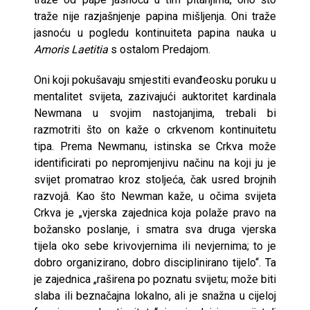
traže nije razjašnjenje papina mišljenja. Oni traže
jasnoću u pogledu kontinuiteta papina nauka u
Amoris Laetitia
s ostalom Predajom.
Oni koji pokušavaju smjestiti evanđeosku poruku u
mentalitet svijeta, zazivajući auktoritet kardinala
Newmana u svojim nastojanjima, trebali bi
razmotriti što on kaže o crkvenom kontinuitetu
tipa. Prema Newmanu, istinska se Crkva može
identificirati po nepromjenjivu načinu na koji ju je
svijet promatrao kroz stoljeća, čak usred brojnih
razvojâ. Kao što Newman kaže, u očima svijeta
Crkva je „vjerska zajednica koja polaže pravo na
božansko poslanje, i smatra sva druga vjerska
tijela oko sebe krivovjernima ili nevjernima; to je
dobro organizirano, dobro disciplinirano tijelo“. Ta
je zajednica „raširena po poznatu svijetu; može biti
slaba ili beznačajna lokalno, ali je snažna u cijeloj