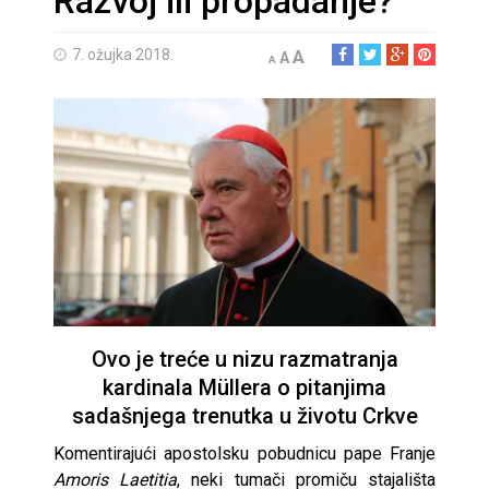
Razvoj ili propadanje?
7. ožujka 2018.
A
A
A
Ovo je treće u nizu razmatranja
kardinala Müllera o pitanjima
sadašnjega trenutka u životu Crkve
Komentirajući apostolsku pobudnicu pape Franje
Amoris Laetitia
, neki tumači promiču stajališta