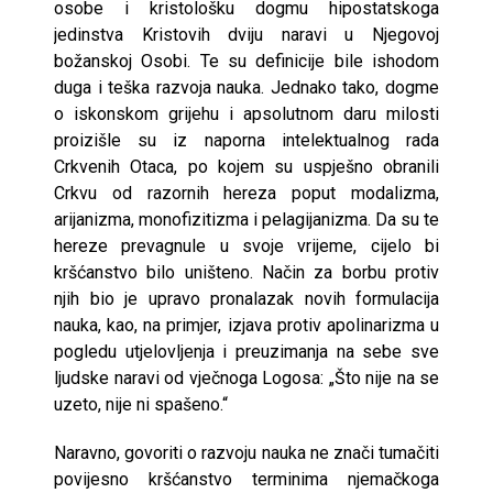
osobe i kristološku dogmu hipostatskoga
jedinstva Kristovih dviju naravi u Njegovoj
božanskoj Osobi. Te su definicije bile ishodom
duga i teška razvoja nauka. Jednako tako, dogme
o iskonskom grijehu i apsolutnom daru milosti
proizišle su iz naporna intelektualnog rada
Crkvenih Otaca, po kojem su uspješno obranili
Crkvu od razornih hereza poput modalizma,
arijanizma, monofizitizma i pelagijanizma. Da su te
hereze prevagnule u svoje vrijeme, cijelo bi
kršćanstvo bilo uništeno. Način za borbu protiv
njih bio je upravo pronalazak novih formulacija
nauka, kao, na primjer, izjava protiv apolinarizma u
pogledu utjelovljenja i preuzimanja na sebe sve
ljudske naravi od vječnoga Logosa: „Što nije na se
uzeto, nije ni spašeno.“
Naravno, govoriti o razvoju nauka ne znači tumačiti
povijesno kršćanstvo terminima njemačkoga