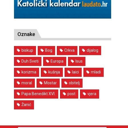
Oznake
biskup
Bog
Crkva
dijalog
Duh Sveti
Europa
Isus
korizma
kušnja
laici
mladi
moral
Mostar
obitelj
Papa Benedikt XVI.
post
vjera
Žanić