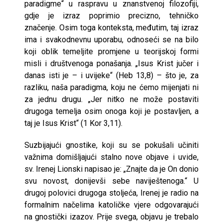
paradigme“ u raspravu u znanstvenoj filozofiji,
gdje je izraz poprimio precizno, tehničko
značenje. Osim toga konteksta, međutim, taj izraz
ima i svakodnevnu uporabu, odnoseći se na bilo
koji oblik temeljite promjene u teorijskoj formi
misli i društvenoga ponašanja. „Isus Krist jučer i
danas isti je – i uvijeke“ (Heb 13,8) – što je, za
razliku, naša paradigma, koju ne ćemo mijenjati ni
za jednu drugu. „Jer nitko ne može postaviti
drugoga temelja osim onoga koji je postavljen, a
taj je Isus Krist“ (1 Kor 3,11).
Suzbijajući gnostike, koji su se pokušali učiniti
važnima domišljajući stalno nove objave i uvide,
sv. Irenej Lionski napisao je: „Znajte da je On donio
svu novost, donijevši sebe naviještenoga.“ U
drugoj polovici drugoga stoljeća, Irenej je radio na
formalnim načelima katoličke vjere odgovarajući
na gnostički izazov. Prije svega, objavu je trebalo