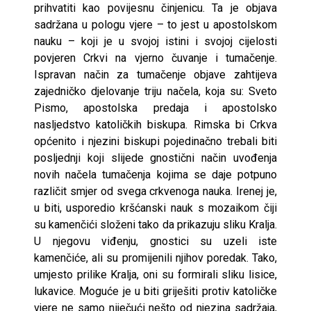
prihvatiti kao povijesnu činjenicu. Ta je objava
sadržana u pologu vjere – to jest u apostolskom
nauku – koji je u svojoj istini i svojoj cijelosti
povjeren Crkvi na vjerno čuvanje i tumačenje.
Ispravan način za tumačenje objave zahtijeva
zajedničko djelovanje triju načela, koja su: Sveto
Pismo, apostolska predaja i apostolsko
nasljedstvo katoličkih biskupa. Rimska bi Crkva
općenito i njezini biskupi pojedinačno trebali biti
posljednji koji slijede gnostični način uvođenja
novih načela tumačenja kojima se daje potpuno
različit smjer od svega crkvenoga nauka. Irenej je,
u biti, usporedio kršćanski nauk s mozaikom čiji
su kamenčići složeni tako da prikazuju sliku Kralja.
U njegovu viđenju, gnostici su uzeli iste
kamenčiće, ali su promijenili njihov poredak. Tako,
umjesto prilike Kralja, oni su formirali sliku lisice,
lukavice. Moguće je u biti griješiti protiv katoličke
vjere ne samo niječući nešto od njezina sadržaja,