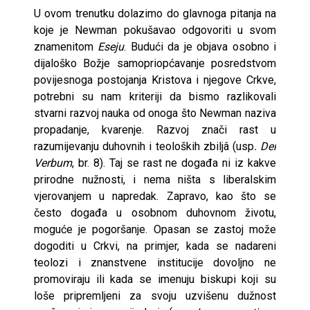
U ovom trenutku dolazimo do glavnoga pitanja na
koje je Newman pokušavao odgovoriti u svom
znamenitom
Eseju
. Budući da je objava osobno i
dijaloško Božje samopriopćavanje posredstvom
povijesnoga postojanja Kristova i njegove Crkve,
potrebni su nam kriteriji da bismo razlikovali
stvarni razvoj nauka od onoga što Newman naziva
propadanje, kvarenje. Razvoj znači rast u
razumijevanju duhovnih i teoloških zbiljâ (usp
. Dei
Verbum
, br. 8). Taj se rast ne događa ni iz kakve
prirodne nužnosti, i nema ništa s liberalskim
vjerovanjem u napredak. Zapravo, kao što se
često događa u osobnom duhovnom životu,
moguće je pogoršanje. Opasan se zastoj može
dogoditi u Crkvi, na primjer, kada se nadareni
teolozi i znanstvene institucije dovoljno ne
promoviraju ili kada se imenuju biskupi koji su
loše pripremljeni za svoju uzvišenu dužnost