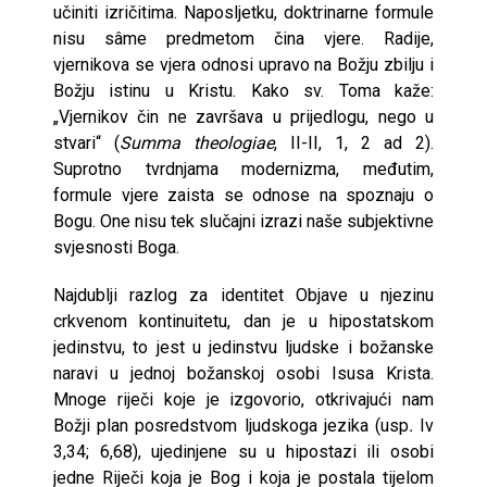
učiniti izričitima. Naposljetku, doktrinarne formule
nisu sâme predmetom čina vjere. Radije,
vjernikova se vjera odnosi upravo na Božju zbilju i
Božju istinu u Kristu. Kako sv. Toma kaže:
„Vjernikov čin ne završava u prijedlogu, nego u
stvari“ (
Summa theologiae
, II-II, 1, 2 ad 2).
Suprotno tvrdnjama modernizma, međutim,
formule vjere zaista se odnose na spoznaju o
Bogu. One nisu tek slučajni izrazi naše subjektivne
svjesnosti Boga.
Najdublji razlog za identitet Objave u njezinu
crkvenom kontinuitetu, dan je u hipostatskom
jedinstvu, to jest u jedinstvu ljudske i božanske
naravi u jednoj božanskoj osobi Isusa Krista.
Mnoge riječi koje je izgovorio, otkrivajući nam
Božji plan posredstvom ljudskoga jezika (usp
.
Iv
3,34; 6,68), ujedinjene su u hipostazi ili osobi
jedne Riječi koja je Bog i koja je postala tijelom