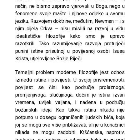
način, ne bismo zapravo vjerovali u Boga, nego u
fenomene svoje mašte i njihove odjeke u svomu
jeziku. Razvojem doktrine, međutim, Newman – i s
njim cijela Crkva – nisu mislili na razvoj u vidu
idealističke filozofije kako smo je upravo
razotkrili. Tako razumijevanje razvoja proturječi
punini istine prisutnoj u povijesnoj osobi Isusa
Krista, utjelovljene Božje Riječi.
Temeljni problem moderne filozofije jest odnos
između istine i povijesti. U svojoj privremenosti,
povijest se čini kao područje prolaznoga,
promjenjivoga, slučajnoga, dočim je istina izvan
vremena, uvijek valjana, i nađena u području
božanskih ideja. Kao takva, istina nikada nije
potpuno u dosegu ograničenih ljudskih bića, koja
joj se mogu sve više približavati, ali je u konačnici
nikada ne mogu zadobiti. Kršćanska, naprotiv,
teologija, ne počinje s pitanjem kako je – pod