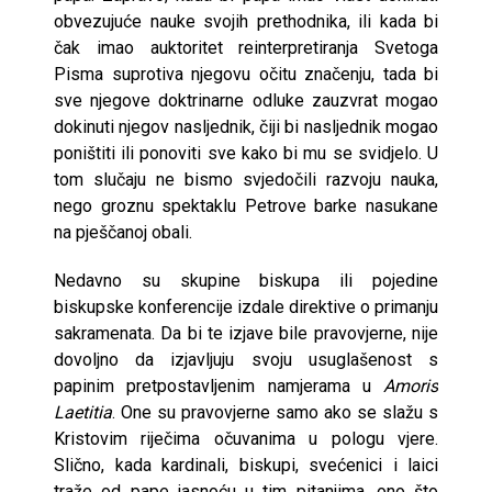
obvezujuće nauke svojih prethodnika, ili kada bi
čak imao auktoritet reinterpretiranja Svetoga
Pisma suprotiva njegovu očitu značenju, tada bi
sve njegove doktrinarne odluke zauzvrat mogao
dokinuti njegov nasljednik, čiji bi nasljednik mogao
poništiti ili ponoviti sve kako bi mu se svidjelo. U
tom slučaju ne bismo svjedočili razvoju nauka,
nego groznu spektaklu Petrove barke nasukane
na pješčanoj obali.
Nedavno su skupine biskupa ili pojedine
biskupske konferencije izdale direktive o primanju
sakramenata. Da bi te izjave bile pravovjerne, nije
dovoljno da izjavljuju svoju usuglašenost s
papinim pretpostavljenim namjerama u
Amoris
Laetitia
. One su pravovjerne samo ako se slažu s
Kristovim riječima očuvanima u pologu vjere.
Slično, kada kardinali, biskupi, svećenici i laici
traže od pape jasnoću u tim pitanjima, ono što