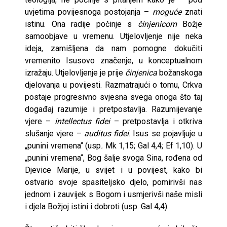
uvjetima povijesnoga postojanja –
moguće
znati
istinu. Ona radije počinje s
činjenicom
Božje
samoobjave u vremenu. Utjelovljenje nije neka
ideja, zamišljena da nam pomogne dokučiti
vremenito Isusovo značenje, u konceptualnom
izražaju. Utjelovljenje je prije
činjenica
božanskoga
djelovanja u povijesti. Razmatrajući o tomu, Crkva
postaje progresivno svjesna svega onoga što taj
događaj razumije i pretpostavlja. Razumijevanje
vjere –
intellectus fidei
– pretpostavlja i otkriva
slušanje vjere –
auditus fidei
. Isus se pojavljuje u
„punini vremena“ (usp
.
Mk 1,15; Gal 4,4; Ef 1,10). U
„punini vremena“, Bog šalje svoga Sina, rođena od
Djevice Marije, u svijet i u povijest, kako bi
ostvario svoje spasiteljsko djelo, pomirivši nas
jednom i zauvijek s Bogom i usmjerivši naše misli
i djela Božjoj istini i dobroti (usp. Gal 4,4).