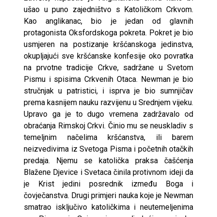
ušao u puno zajedništvo s Katoličkom Crkvom.
Kao anglikanac, bio je jedan od glavnih
protagonista Oksfordskoga pokreta. Pokret je bio
usmjeren na postizanje kršćanskoga jedinstva,
okupljajući sve kršćanske konfesije oko povratka
na prvotne tradicije Crkve, sadržane u Svetom
Pismu i spisima Crkvenih Otaca. Newman je bio
stručnjak u patristici, i isprva je bio sumnjičav
prema kasnijem nauku razvijenu u Srednjem vijeku.
Upravo ga je to dugo vremena zadržavalo od
obraćanja Rimskoj Crkvi. Činio mu se neuskladiv s
temeljnim načelima kršćanstva, ili barem
neizvedivima iz Svetoga Pisma i početnih otačkih
predaja. Njemu se katolička praksa čašćenja
Blažene Djevice i Svetaca činila protivnom ideji da
je Krist jedini posrednik između Boga i
čovječanstva. Drugi primjeri nauka koje je Newman
smatrao isključivo katoličkima i neutemeljenima