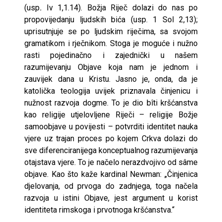
(usp
.
Iv 1,1.14). Božja Riječ dolazi do nas po
propovijedanju ljudskih bića (usp. 1 Sol 2,13);
uprisutnjuje se po ljudskim riječima, sa svojom
gramatikom i rječnikom. Stoga je moguće i nužno
rasti pojedinačno i zajednički u našem
razumijevanju Objave koja nam je jednom i
zauvijek dana u Kristu. Jasno je, onda, da je
katolička teologija uvijek priznavala činjenicu i
nužnost razvoja dogme. To je dio bîti kršćanstva
kao religije utjelovljene Riječi – religije Božje
samoobjave u povijesti – potvrditi identitet nauka
vjere uz trajan proces po kojem Crkva dolazi do
sve diferenciranijega konceptualnog razumijevanja
otajstava vjere. To je načelo nerazdvojivo od sâme
objave. Kao što kaže kardinal Newman: „Činjenica
djelovanja, od prvoga do zadnjega, toga načela
razvoja u istini Objave, jest argument u korist
identiteta rimskoga i prvotnoga kršćanstva.“