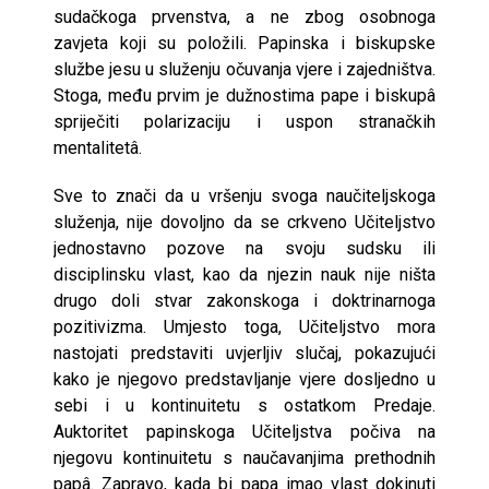
sudačkoga prvenstva, a ne zbog osobnoga
zavjeta koji su položili. Papinska i biskupske
službe jesu u služenju očuvanja vjere i zajedništva.
Stoga, među prvim je dužnostima pape i biskupâ
spriječiti polarizaciju i uspon stranačkih
mentalitetâ.
Sve to znači da u vršenju svoga naučiteljskoga
služenja, nije dovoljno da se crkveno Učiteljstvo
jednostavno pozove na svoju sudsku ili
disciplinsku vlast, kao da njezin nauk nije ništa
drugo doli stvar zakonskoga i doktrinarnoga
pozitivizma. Umjesto toga, Učiteljstvo mora
nastojati predstaviti uvjerljiv slučaj, pokazujući
kako je njegovo predstavljanje vjere dosljedno u
sebi i u kontinuitetu s ostatkom Predaje.
Auktoritet papinskoga Učiteljstva počiva na
njegovu kontinuitetu s naučavanjima prethodnih
papâ. Zapravo, kada bi papa imao vlast dokinuti