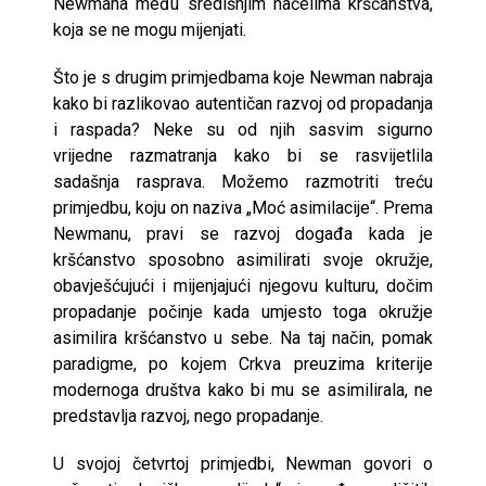
Newmana među središnjim načelima kršćanstva,
koja se ne mogu mijenjati.
Što je s drugim primjedbama koje Newman nabraja
kako bi razlikovao autentičan razvoj od propadanja
i raspada? Neke su od njih sasvim sigurno
vrijedne razmatranja kako bi se rasvijetlila
sadašnja rasprava. Možemo razmotriti treću
primjedbu, koju on naziva „Moć asimilacije“. Prema
Newmanu, pravi se razvoj događa kada je
kršćanstvo sposobno asimilirati svoje okružje,
obavješćujući i mijenjajući njegovu kulturu, dočim
propadanje počinje kada umjesto toga okružje
asimilira kršćanstvo u sebe. Na taj način, pomak
paradigme, po kojem Crkva preuzima kriterije
modernoga društva kako bi mu se asimilirala, ne
predstavlja razvoj, nego propadanje.
U svojoj četvrtoj primjedbi, Newman govori o