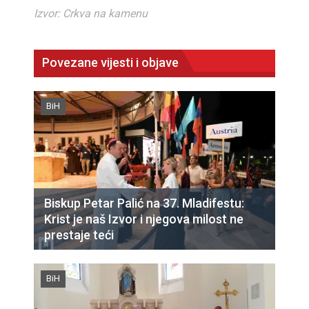
Izvor: Crkva na kamenu
Povezane vijesti i objave
BiH
Biskup Petar Palić na 37. Mladifestu:
Krist je naš Izvor i njegova milost ne
prestaje teći
BiH