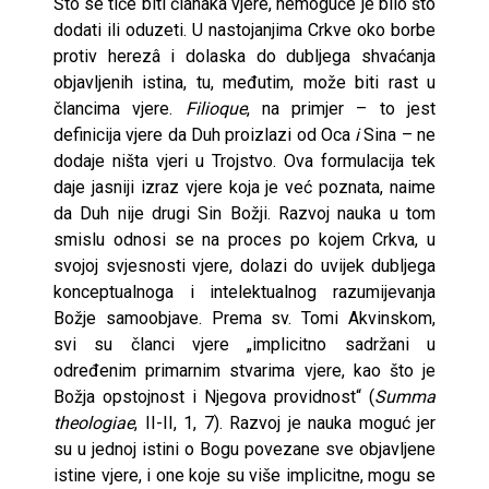
Što se tiče biti članaka vjere, nemoguće je bilo što
dodati ili oduzeti. U nastojanjima Crkve oko borbe
protiv herezâ i dolaska do dubljega shvaćanja
objavljenih istina, tu, međutim, može biti rast u
člancima vjere.
Filioque
, na primjer – to jest
definicija vjere da Duh proizlazi od Oca
i
Sina – ne
dodaje ništa vjeri u Trojstvo. Ova formulacija tek
daje jasniji izraz vjere koja je već poznata, naime
da Duh nije drugi Sin Božji. Razvoj nauka u tom
smislu odnosi se na proces po kojem Crkva, u
svojoj svjesnosti vjere, dolazi do uvijek dubljega
konceptualnoga i intelektualnog razumijevanja
Božje samoobjave. Prema sv. Tomi Akvinskom,
svi su članci vjere „implicitno sadržani u
određenim primarnim stvarima vjere, kao što je
Božja opstojnost i Njegova providnost“ (
Summa
theologiae
, II-II, 1, 7). Razvoj je nauka moguć jer
su u jednoj istini o Bogu povezane sve objavljene
istine vjere, i one koje su više implicitne, mogu se