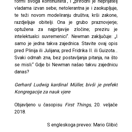
formi svoga kontinuiteta“, i „prirodni je neprijatelj
vladama izvan sebe; netolerantna je i zaokupljuje,
te teži novom modeliranju društva; krši zakone,
razdjeljuje obitelji. Ona je grubo praznovjerje;
optužena za najprljavije zločine; preziru je
intelektualci suvremenici“. Newman zaključuje: „I
samo je jedna takva zajednica. Stavite ovaj opis
pred Plinija ili Julijana; pred Fridrika II. ili Guizota…
Svaki odmah zna, bez postavljanja pitanja, na što
se misli.“ Gdje bi Newman našao takvu zajednicu
danas?
Gerhard Ludwig kardinal Müller, bivši je prefekt
Kongregacije za nauk vjere
Objavljeno u časopisu
First Things
, 20. veljače
2018.
S engleskoga preveo: Mario Glibić