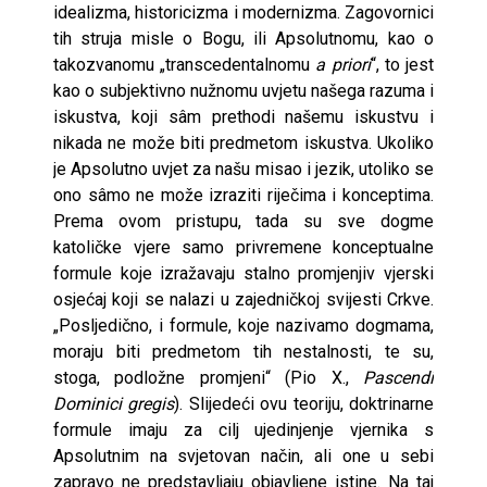
idealizma, historicizma i modernizma. Zagovornici
tih struja misle o Bogu, ili Apsolutnomu, kao o
takozvanomu „transcedentalnomu
a priori
“, to jest
kao o subjektivno nužnomu uvjetu našega razuma i
iskustva, koji sâm prethodi našemu iskustvu i
nikada ne može biti predmetom iskustva. Ukoliko
je Apsolutno uvjet za našu misao i jezik, utoliko se
ono sâmo ne može izraziti riječima i konceptima.
Prema ovom pristupu, tada su sve dogme
katoličke vjere samo privremene konceptualne
formule koje izražavaju stalno promjenjiv vjerski
osjećaj koji se nalazi u zajedničkoj svijesti Crkve.
„Posljedično, i formule, koje nazivamo dogmama,
moraju biti predmetom tih nestalnosti, te su,
stoga, podložne promjeni“ (Pio X.,
Pascendi
Dominici gregis
). Slijedeći ovu teoriju, doktrinarne
formule imaju za cilj ujedinjenje vjernika s
Apsolutnim na svjetovan način, ali one u sebi
zapravo ne predstavljaju objavljene istine. Na taj