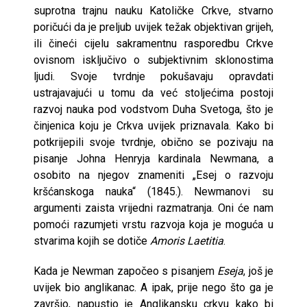
suprotna trajnu nauku Katoličke Crkve, stvarno
poričući da je preljub uvijek težak objektivan grijeh,
ili čineći cijelu sakramentnu rasporedbu Crkve
ovisnom isključivo o subjektivnim sklonostima
ljudi. Svoje tvrdnje pokušavaju opravdati
ustrajavajući u tomu da već stoljećima postoji
razvoj nauka pod vodstvom Duha Svetoga, što je
činjenica koju je Crkva uvijek priznavala. Kako bi
potkrijepili svoje tvrdnje, obično se pozivaju na
pisanje Johna Henryja kardinala Newmana, a
osobito na njegov znameniti „Esej o razvoju
kršćanskoga nauka“ (1845.). Newmanovi su
argumenti zaista vrijedni razmatranja. Oni će nam
pomoći razumjeti vrstu razvoja koja je moguća u
stvarima kojih se dotiče
Amoris Laetitia
.
Kada je Newman započeo s pisanjem
Eseja
, još je
uvijek bio anglikanac. A ipak, prije nego što ga je
završio, napustio je Anglikansku crkvu kako bi