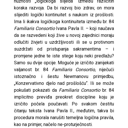
nužnosti „logičkoga slijeda“ između različitih
koraka razvoja. Da bi razvoj bio zdrav, on mora
slijediti logički kontinuitet s naukom iz prošlosti.
Ima li ikakva logičkoga kontinuiteta između br. 84
Familiaris Consortio
Ivana Pavla II. – koji naučava
da se razvedeni koji žive u novoj zajednici moraju
odlučiti živjeti u uzdržljivosti ili se u protivnom
suzdržati od pristupanja sakramentima – i
promjene jedne te iste stege koju neki predlažu?
Samo su dvije opcije. Moguće je izričito zanijekati
valjanost br. 84
Familiaris Consortio
, niječući
istoznačno i šestu Newmanovu primjedbu,
„Konzervativno djelo nad prošlošću“. Ili se može
pokušati pokazati da
Familiaris Consortio
br. 84
implicitno previđa preokret discipline koju je
izričito počela poučavati. Po svakom čestitu
čitanju teksta Ivana Pavla II., međutim, takva bi
procedura morala narušiti temeljna logična pravila,
kao na primjer, načelo ne-proturječnosti.