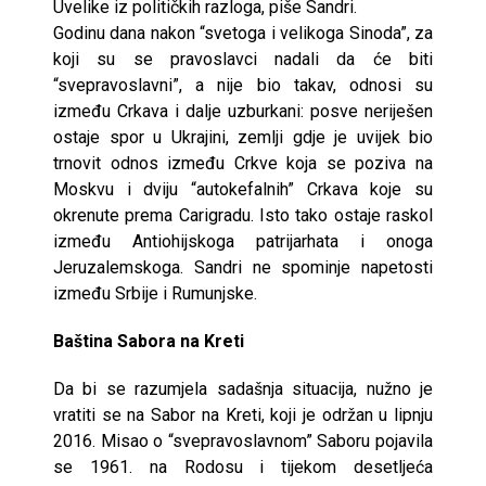
Uvelike iz političkih razloga, piše Sandri.
Godinu dana nakon “svetoga i velikoga Sinoda”, za
koji su se pravoslavci nadali da će biti
“svepravoslavni”, a nije bio takav, odnosi su
između Crkava i dalje uzburkani: posve neriješen
ostaje spor u Ukrajini, zemlji gdje je uvijek bio
trnovit odnos između Crkve koja se poziva na
Moskvu i dviju “autokefalnih” Crkava koje su
okrenute prema Carigradu. Isto tako ostaje raskol
između Antiohijskoga patrijarhata i onoga
Jeruzalemskoga. Sandri ne spominje napetosti
između Srbije i Rumunjske.
Baština Sabora na Kreti
Da bi se razumjela sadašnja situacija, nužno je
vratiti se na Sabor na Kreti, koji je održan u lipnju
2016. Misao o “svepravoslavnom” Saboru pojavila
se 1961. na Rodosu i tijekom desetljeća