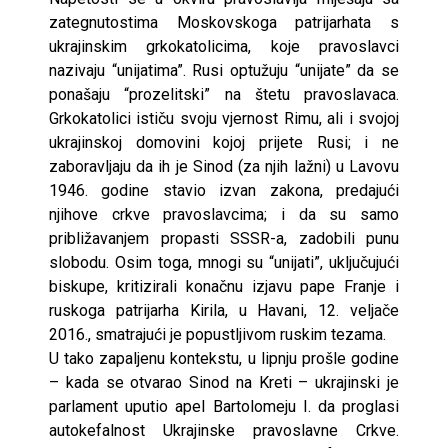
zategnutostima Moskovskoga patrijarhata s
ukrajinskim grkokatolicima, koje pravoslavci
nazivaju “unijatima”. Rusi optužuju “unijate” da se
ponašaju “prozelitski” na štetu pravoslavaca.
Grkokatolici ističu svoju vjernost Rimu, ali i svojoj
ukrajinskoj domovini kojoj prijete Rusi; i ne
zaboravljaju da ih je Sinod (za njih lažni) u Lavovu
1946. godine stavio izvan zakona, predajući
njihove crkve pravoslavcima; i da su samo
približavanjem propasti SSSR-a, zadobili punu
slobodu. Osim toga, mnogi su “unijati”, uključujući
biskupe, kritizirali konačnu izjavu pape Franje i
ruskoga patrijarha Kirila, u Havani, 12. veljače
2016., smatrajući je popustljivom ruskim tezama.
U tako zapaljenu kontekstu, u lipnju prošle godine
– kada se otvarao Sinod na Kreti – ukrajinski je
parlament uputio apel Bartolomeju I. da proglasi
autokefalnost Ukrajinske pravoslavne Crkve.