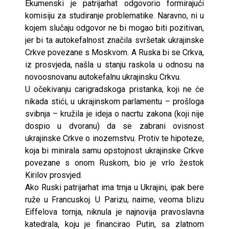
Ekumenski je patrijarhat odgovorio formirajući
komisiju za studiranje problematike. Naravno, ni u
kojem slučaju odgovor ne bi mogao biti pozitivan,
jer bi ta autokefalnost značila svršetak ukrajinske
Crkve povezane s Moskvom. A Ruska bi se Crkva,
iz prosvjeda, našla u stanju raskola u odnosu na
novoosnovanu autokefalnu ukrajinsku Crkvu.
U očekivanju carigradskoga pristanka, koji ne će
nikada stići, u ukrajinskom parlamentu – prošloga
svibnja – kružila je ideja o nacrtu zakona (koji nije
dospio u dvoranu) da se zabrani ovisnost
ukrajinske Crkve o inozemstvu. Protiv te hipoteze,
koja bi minirala samu opstojnost ukrajinske Crkve
povezane s onom Ruskom, bio je vrlo žestok
Kirilov prosvjed.
Ako Ruski patrijarhat ima trnja u Ukrajini, ipak bere
ruže u Francuskoj. U Parizu, naime, veoma blizu
Eiffelova tornja, niknula je najnovija pravoslavna
katedrala, koju je financirao Putin, sa zlatnom