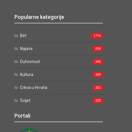
Popularne kategorije
BiH
1710
Najave
539
Duhovnost
295
Kultura
259
Crkva u Hrvata
252
Svijet
225
Portali