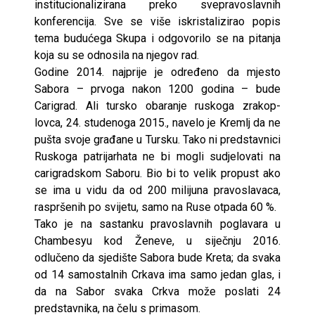
institucionalizirana preko svepravoslavnih
konferencija. Sve se više iskristalizirao popis
tema budućega Skupa i odgovorilo se na pitanja
koja su se odnosila na njegov rad.
Godine 2014. najprije je određeno da mjesto
Sabora – prvoga nakon 1200 godina – bude
Carigrad. Ali tursko obaranje ruskoga zrakop-
lovca, 24. studenoga 2015., navelo je Kremlj da ne
pušta svoje građane u Tursku. Tako ni predstavnici
Ruskoga patrijarhata ne bi mogli sudjelovati na
carigradskom Saboru. Bio bi to velik propust ako
se ima u vidu da od 200 milijuna pravoslavaca,
raspršenih po svijetu, samo na Ruse otpada 60 %.
Tako je na sastanku pravoslavnih poglavara u
Chambesyu kod Ženeve, u siječnju 2016.
odlučeno da sjedište Sabora bude Kreta; da svaka
od 14 samostalnih Crkava ima samo jedan glas, i
da na Sabor svaka Crkva može poslati 24
predstavnika, na čelu s primasom.