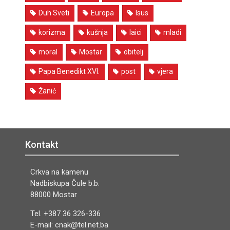
Duh Sveti
Europa
Isus
korizma
kušnja
laici
mladi
moral
Mostar
obitelj
Papa Benedikt XVI.
post
vjera
Žanić
Kontakt
Crkva na kamenu
Nadbiskupa Čule b.b.
88000 Mostar
Tel. +387 36 326-336
E-mail: cnak@tel.net.ba