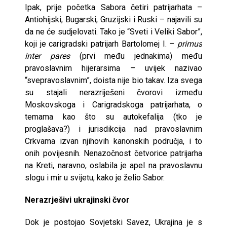
Ipak, prije početka Sabora četiri patrijarhata –
Antiohijski, Bugarski, Gruzijski i Ruski – najavili su
da ne će sudjelovati. Tako je “Sveti i Veliki Sabor”,
koji je carigradski patrijarh Bartolomej I. –
primus
inter pares
(prvi među jednakima) među
pravoslavnim hijerarsima – uvijek nazivao
“svepravoslavnim”, doista nije bio takav. Iza svega
su stajali nerazriješeni čvorovi između
Moskovskoga i Carigradskoga patrijarhata, o
temama kao što su autokefalija (tko je
proglašava?) i jurisdikcija nad pravoslavnim
Crkvama izvan njihovih kanonskih područja, i to
onih povijesnih. Nenazočnost četvorice patrijarha
na Kreti, naravno, oslabila je apel na pravoslavnu
slogu i mir u svijetu, kako je želio Sabor.
Nerazrješivi ukrajinski čvor
Dok je postojao Sovjetski Savez, Ukrajina je s