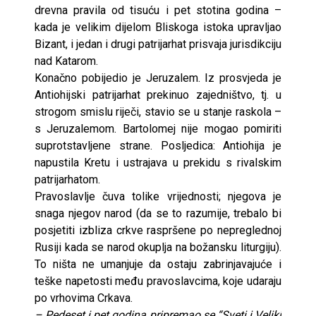
drevna pravila od tisuću i pet stotina godina –
kada je velikim dijelom Bliskoga istoka upravljao
Bizant, i jedan i drugi patrijarhat prisvaja jurisdikciju
nad Katarom.
Konačno pobijedio je Jeruzalem. Iz prosvjeda je
Antiohijski patrijarhat prekinuo zajedništvo, tj. u
strogom smislu riječi, stavio se u stanje raskola –
s Jeruzalemom. Bartolomej nije mogao pomiriti
suprotstavljene strane. Posljedica: Antiohija je
napustila Kretu i ustrajava u prekidu s rivalskim
patrijarhatom.
Pravoslavlje čuva tolike vrijednosti; njegova je
snaga njegov narod (da se to razumije, trebalo bi
posjetiti izbliza crkve raspršene po nepreglednoj
Rusiji kada se narod okuplja na božansku liturgiju).
To ništa ne umanjuje da ostaju zabrinjavajuće i
teške napetosti među pravoslavcima, koje udaraju
po vrhovima Crkava.
– Pedeset i pet godina pripremao se “Sveti i Veliki