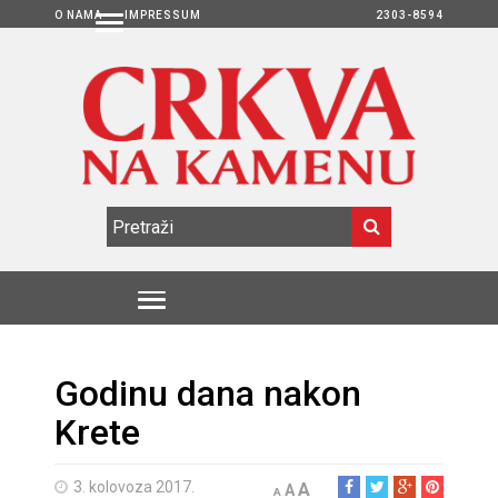
O NAMA
IMPRESSUM
2303-8594
Godinu dana nakon
Krete
3. kolovoza 2017.
A
A
A