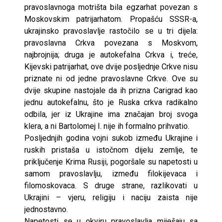
pravoslavnoga motrišta bila egzarhat povezan s
Moskovskim patrijarhatom. Propašću SSSR-a,
ukrajinsko pravoslavlje rastočilo se u tri dijela:
pravoslavna Crkva povezana s Moskvom,
najbrojnija; druga je autokefalna Crkva i, treće,
Kijevski patrijarhat, ove dvije posljednje Crkve nisu
priznate ni od jedne pravoslavne Crkve. Ove su
dvije skupine nastojale da ih prizna Carigrad kao
jednu autokefalnu, što je Ruska crkva radikalno
odbila, jer iz Ukrajine ima značajan broj svoga
klera, a ni Bartolomej I. nije ih formalno prihvatio.
Posljednjih godina vojni sukob između Ukrajine i
ruskih pristaša u istočnom dijelu zemlje, te
priključenje Krima Rusiji, pogoršale su napetosti u
samom pravoslavlju, između filokijevaca i
filomoskovaca. S druge strane, razlikovati u
Ukrajini – vjeru, religiju i naciju zaista nije
jednostavno.
Napetosti se u okviru pravoslavlja miješaju sa