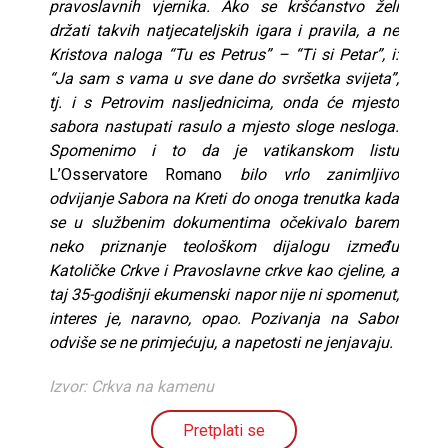
pravoslavnih vjernika. Ako se kršćanstvo želi
držati takvih natjecateljskih igara i pravila, a ne
Kristova naloga “Tu es Petrus” – “Ti si Petar”, i:
“Ja sam s vama u sve dane do svršetka svijeta”,
tj. i s Petrovim nasljednicima, onda će mjesto
sabora nastupati rasulo a mjesto sloge nesloga.
Spomenimo i to da je vatikanskom listu
L’Osservatore Romano
bilo vrlo zanimljivo
odvijanje Sabora na Kreti do onoga trenutka kada
se u službenim dokumentima očekivalo barem
neko priznanje teološkom dijalogu između
Katoličke Crkve i Pravoslavne crkve kao cjeline, a
taj 35-godišnji ekumenski napor nije ni spomenut,
interes je, naravno, opao. Pozivanja na Sabor
odviše se ne primjećuju, a napetosti ne jenjavaju.
Izvor: Crkva na kamenu
Pretplati se