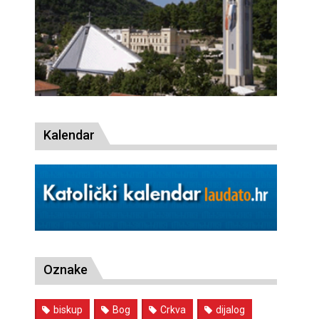
Kalendar
Oznake
biskup
Bog
Crkva
dijalog