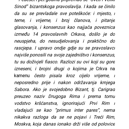
Sinod” bizantskoga pravoslavlja. I kada se činilo
da su se prevladale sve poteškoće: i mjesto, i
teme, i vrijeme, i broj članova, i pitanje
glasovanja, i konsenzus kao najjača poveznica
između 14 pravoslavnih Crkava, došlo je do
neuspjeha, do nesudjelovanja i praktično do
rascjepa. I upravo ondje gdje su se pravoslavci
najviše ponosili na svoje zajedništvo i konsenzus,
tu su doživjeli fiasco. Razlozi su ovi koji su gore
izneseni, i brojni drugi o kojima je
Crkva na
kamenu
često pisala kroz cijelo vrijeme, i
neposredno prije i nakon održavanja krnjega
Sabora. Ako je svojedobno Bizant, tj. Carigrad
preuzeo naziv Drugoga Rima i prema tomu
vodstvo kršćanstva, ignorirajući Prvi Rim i
vladajući se kao “primus inter pares”, nema
nikakva razloga da se ne pojavi i Treći Rim,
Moskva, koja danas ionako drži više od polovice