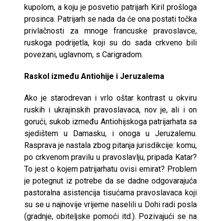
kupolom, a koju je posvetio patrijarh Kiril prošloga
prosinca. Patrijarh se nada da će ona postati točka
privlačnosti za mnoge francuske pravoslavce,
ruskoga podrijetla, koji su do sada crkveno bili
povezani, uglavnom, s Carigradom.
Raskol između Antiohije i Jeruzalema
Ako je starodrevan i vrlo oštar kontrast u okviru
ruskih i ukrajinskih pravoslavaca, nov je, ali i on
gorući, sukob između Antiohijskoga patrijarhata sa
sjedištem u Damasku, i onoga u Jeruzalemu.
Rasprava je nastala zbog pitanja jurisdikcije: komu,
po crkvenom pravilu u pravoslavlju, pripada Katar?
To jest o kojem patrijarhatu ovisi emirat? Problem
je potegnut iz potrebe da se dadne odgovarajuća
pastoralna asistencija tisućama pravoslavaca koji
su se u najnovije vrijeme naselili u Dohi radi posla
(gradnje, obiteljske pomoći itd.). Pozivajući se na