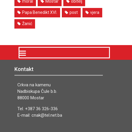
moral
Mostar
obitelj
Papa Benedikt XVI.
post
vjera
Žanić
Kontakt
Crkva na kamenu
Nadbiskupa Čule b.b.
88000 Mostar
Tel. +387 36 326-336
E-mail: cnak@tel.net.ba