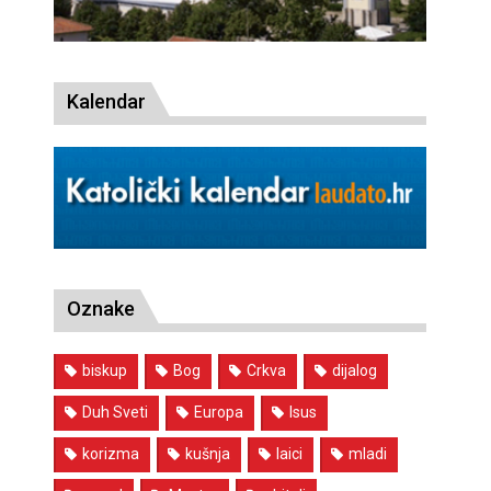
Kalendar
Oznake
biskup
Bog
Crkva
dijalog
Duh Sveti
Europa
Isus
korizma
kušnja
laici
mladi