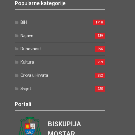
Popularne kategorije
BiH
1710
Najave
539
Duhovnost
295
Kultura
259
Crkva u Hrvata
252
Svijet
225
Portali
BISKUPIJA
MOSTAR