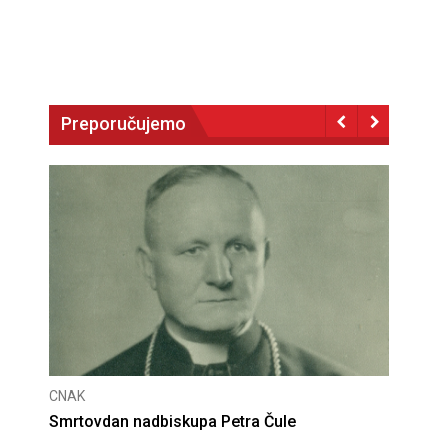
Preporučujemo
CNAK
Deseta obljetnica poništenja komunističke
presude bl. Alojziju Stepincu