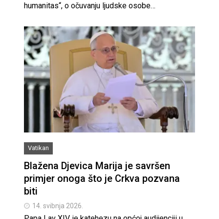
humanitas“, o očuvanju ljudske osobe…
Vatikan
Blažena Djevica Marija je savršen
primjer onoga što je Crkva pozvana
biti
14. svibnja 2026.
Papa Lav XIV. je katehezu na općoj audijenciji u