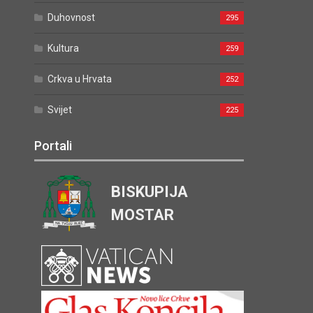
Duhovnost
295
Kultura
259
Crkva u Hrvata
252
Svijet
225
Portali
BISKUPIJA
MOSTAR