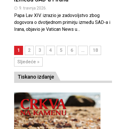
9. travnja 2026.
Papa Lav XIV. izrazio je zadovoljstvo zbog
dogovora o dvotjednom primirju između SAD-a i
Irana, objavio je Vatican News u…
1
2
3
4
5
6
…
18
Sljedeće »
Tiskano izdanje