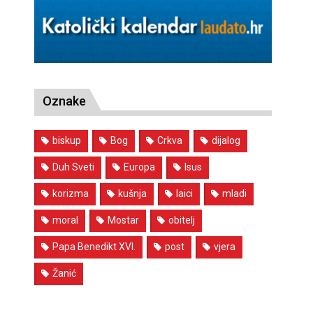
Oznake
biskup
Bog
Crkva
dijalog
Duh Sveti
Europa
Isus
korizma
kušnja
laici
mladi
moral
Mostar
obitelj
Papa Benedikt XVI.
post
vjera
Žanić