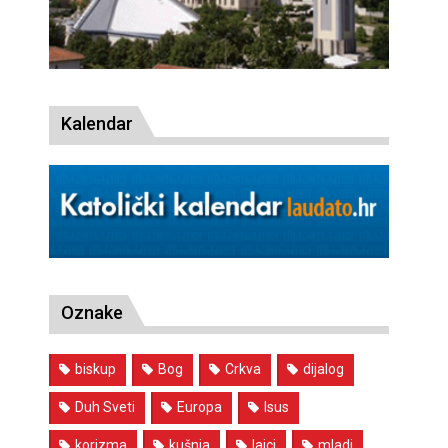
Kalendar
Oznake
biskup
Bog
Crkva
dijalog
Duh Sveti
Europa
Isus
korizma
kušnja
laici
mladi