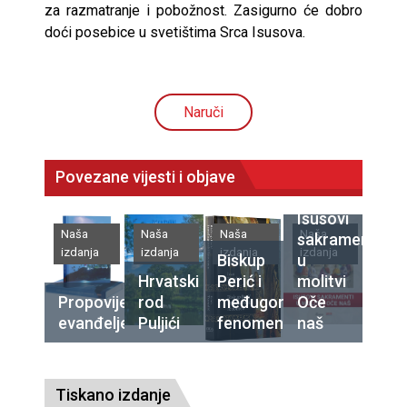
za razmatranje i pobožnost. Zasigurno će dobro
doći posebice u svetištima Srca Isusova.
Naruči
Povezane vijesti i objave
Isusovi
Naša
Naša
Naša
Naša
sakramenti
izdanja
izdanja
izdanja
izdanja
Biskup
u
Hrvatski
Perić i
molitvi
Propovijedajte
rod
međugorski
Oče
evanđelje
Puljići
fenomen
naš
Tiskano izdanje