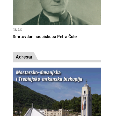
CNAK
skupa Petra Čule
Deseta obljetnica poništenj
presude bl. Alojziju Stepincu
Adresar