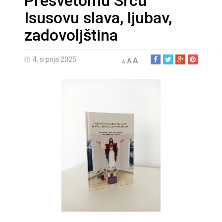
Presvetomu Srcu
Isusovu slava, ljubav,
zadovoljština
4. srpnja 2025.
A
A
A