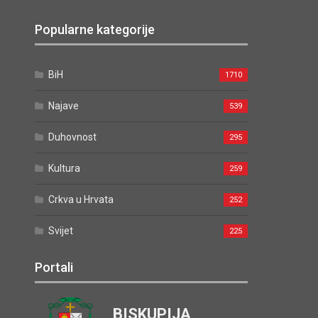
Popularne kategorije
BiH
1710
Najave
539
Duhovnost
295
Kultura
259
Crkva u Hrvata
252
Svijet
225
Portali
BISKUPIJA