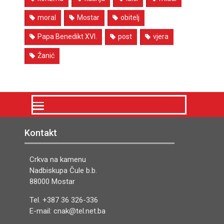
moral
Mostar
obitelj
Papa Benedikt XVI.
post
vjera
Žanić
Kontakt
Crkva na kamenu
Nadbiskupa Čule b.b.
88000 Mostar
Tel. +387 36 326-336
E-mail: cnak@tel.net.ba