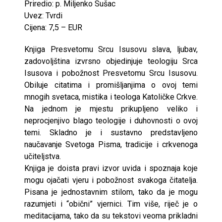
Priredio: p. Miljenko Sušac
Uvez: Tvrdi
Cijena: 7,5 – EUR
Knjiga Presvetomu Srcu Isusovu slava, ljubav,
zadovoljština izvrsno objedinjuje teologiju Srca
Isusova i pobožnost Presvetomu Srcu Isusovu.
Obiluje citatima i promišljanjima o ovoj temi
mnogih svetaca, mistika i teologa Katoličke Crkve.
Na jednom je mjestu prikupljeno veliko i
neprocjenjivo blago teologije i duhovnosti o ovoj
temi. Skladno je i sustavno predstavljeno
naučavanje Svetoga Pisma, tradicije i crkvenoga
učiteljstva.
Knjiga je doista pravi izvor uvida i spoznaja koje
mogu ojačati vjeru i pobožnost svakoga čitatelja.
Pisana je jednostavnim stilom, tako da je mogu
razumjeti i “obični” vjernici. Tim više, riječ je o
meditacijama, tako da su tekstovi veoma prikladni