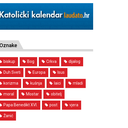
Oznake
biskup
Bog
Crkva
dijalog
Duh Sveti
Europa
Isus
korizma
kušnja
laici
mladi
moral
Mostar
obitelj
Papa Benedikt XVI.
post
vjera
Žanić