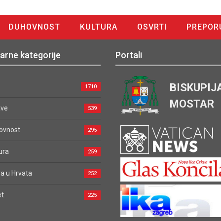
DUHOVNOST
KULTURA
OSVRTI
PREPOR
arne kategorije
Portali
BISKUPIJ
1710
MOSTAR
ave
539
ovnost
295
ura
259
a u Hrvata
252
et
225