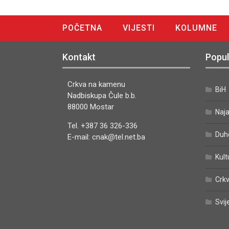
POČETNA
VIJESTI
KOLUMNE
DIGITALNO IZDANJE
Kontakt
Popul
Crkva na kamenu
BiH
Nadbiskupa Čule b.b.
88000 Mostar
Naj
Tel. +387 36 326-336
Duh
E-mail: cnak@tel.net.ba
Kult
Crkv
Svij