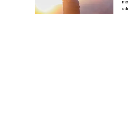
mor
is