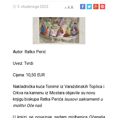
5. studenoga 2023.
A
A
A
Autor: Ratko Perić
Uvez: Tvrdi
Cijena: 10,50 EUR
Nakladnička kuća Tonimir iz Varaždinskih Toplica i
Crkva na kamenu iz Mostara objavile su novu
knjigu biskupa Ratka Perića
Isusovi sakramenti u
molitvi Oče naš
.
U knjizi se povezuje sedam molbenica Očenaša