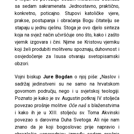
sa sedam sakramenata. Jednostavno, praktično,
konkretno, poticajno. Stupovi katoličke vjere,
prakse, postupanja i obraćanja Bogu čitatelju se
stapaju u jednu cjelinu. Stoga je ovo djelo sinteza
koja na svjež način učvršćuje ono što, kako i zašto
vjernik izgovara i čini. Njime se Kristovu vjerniku
koji želi produbiti molitvenu spoznaju, duhovnost i
osvjedočenje za Isusa otvaraju svetopisamski
obzori.
Vojni biskup
Jure Bogdan
o njoj piše: „Naslov i
sadržaj jedinstveni su ne samo na hrvatskom
govornom području, nego i u svjetskoj teologiji.
Poznato je kako je sv. Augustin potkraj IV. stoljeća
povezao prošnje molitve
Oče naš
s blaženstvima
i kako ih je u XIII. stoljeću sv. Toma Akvinski
povezao s darovima Duha Svetoga. Ali nije nam
znano da je koji bogoslovac prije napravio i