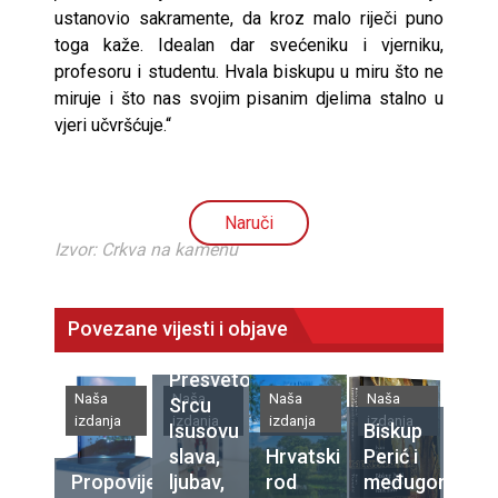
ustanovio sakramente, da kroz malo riječi puno
toga kaže. Idealan dar svećeniku i vjerniku,
profesoru i studentu. Hvala biskupu u miru što ne
miruje i što nas svojim pisanim djelima stalno u
vjeri učvršćuje.“
Naruči
Izvor: Crkva na kamenu
Povezane vijesti i objave
Presvetomu
Naša
Naša
Naša
Naša
Srcu
izdanja
izdanja
izdanja
izdanja
Isusovu
Biskup
slava,
Hrvatski
Perić i
Propovijedajte
ljubav,
rod
međugorski