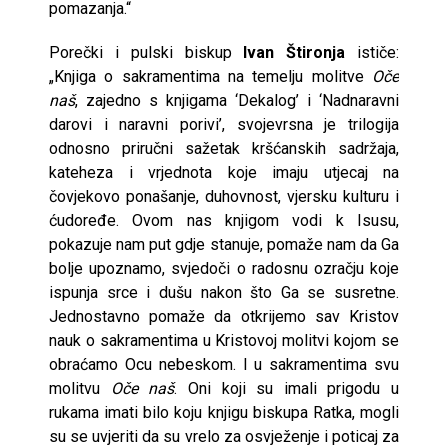
pomazanja.“
Porečki i pulski biskup
Ivan Štironja
ističe:
„Knjiga o sakramentima na temelju molitve
Oče
naš
, zajedno s knjigama ‘Dekalog’ i ‘Nadnaravni
darovi i naravni porivi’, svojevrsna je trilogija
odnosno priručni sažetak kršćanskih sadržaja,
kateheza i vrjednota koje imaju utjecaj na
čovjekovo ponašanje, duhovnost, vjersku kulturu i
ćudoređe. Ovom nas knjigom vodi k Isusu,
pokazuje nam put gdje stanuje, pomaže nam da Ga
bolje upoznamo, svjedoči o radosnu ozračju koje
ispunja srce i dušu nakon što Ga se susretne.
Jednostavno pomaže da otkrijemo sav Kristov
nauk o sakramentima u Kristovoj molitvi kojom se
obraćamo Ocu nebeskom. I u sakramentima svu
molitvu
Oče naš
. Oni koji su imali prigodu u
rukama imati bilo koju knjigu biskupa Ratka, mogli
su se uvjeriti da su vrelo za osvježenje i poticaj za