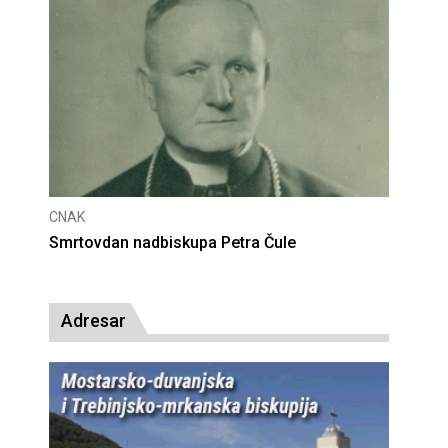
CNAK
Deseta obljetnica poništenja komunističke
presude bl. Alojziju Stepincu
Adresar