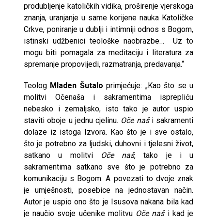
produbljenje katoličkih vidika, proširenje vjerskoga
znanja, uranjanje u same korijene nauka Katoličke
Crkve, poniranje u dublji i intimniji odnos s Bogom,
istinski udžbenici teološke naobrazbe… Uz to
mogu biti pomagala za meditaciju i literatura za
spremanje propovijedi, razmatranja, predavanja.“
Teolog
Mladen Šutalo
primjećuje: „Kao što se u
molitvi Očenaša i sakramentima isprepliću
nebesko i zemaljsko, isto tako je autor uspio
staviti oboje u jednu cjelinu.
Oče naš
i sakramenti
dolaze iz istoga Izvora. Kao što je i sve ostalo,
što je potrebno za ljudski, duhovni i tjelesni život,
satkano u molitvi
Oče naš
, tako je i u
sakramentima satkano sve što je potrebno za
komunikaciju s Bogom. A povezati to dvoje znak
je umješnosti, posebice na jednostavan način.
Autor je uspio ono što je Isusova nakana bila kad
je naučio svoje učenike molitvu
Oče naš
i kad je