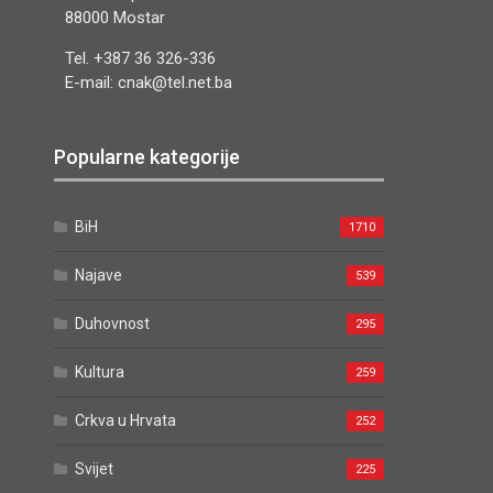
88000 Mostar
Tel. +387 36 326-336
E-mail: cnak@tel.net.ba
Popularne kategorije
BiH
1710
Najave
539
Duhovnost
295
Kultura
259
Crkva u Hrvata
252
Svijet
225