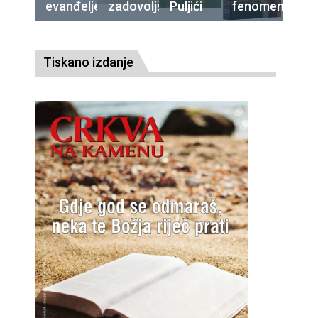
evanđelje
zadovoljština
Puljići
fenomen
Tiskano izdanje