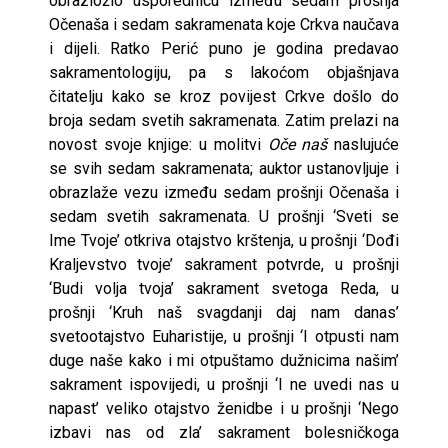
obrazložio usporednicu između sedam prošnja
Očenaša i sedam sakramenata koje Crkva naučava
i dijeli. Ratko Perić puno je godina predavao
sakramentologiju, pa s lakoćom objašnjava
čitatelju kako se kroz povijest Crkve došlo do
broja sedam svetih sakramenata. Zatim prelazi na
novost svoje knjige: u molitvi
Oče naš
naslujuće
se svih sedam sakramenata; auktor ustanovljuje i
obrazlaže vezu između sedam prošnji Očenaša i
sedam svetih sakramenata. U prošnji ‘Sveti se
Ime Tvoje’ otkriva otajstvo krštenja, u prošnji ‘Dođi
Kraljevstvo tvoje’ sakrament potvrde, u prošnji
‘Budi volja tvoja’ sakrament svetoga Reda, u
prošnji ‘Kruh naš svagdanji daj nam danas’
svetootajstvo Euharistije, u prošnji ‘I otpusti nam
duge naše kako i mi otpuštamo dužnicima našim’
sakrament ispovijedi, u prošnji ‘I ne uvedi nas u
napast’ veliko otajstvo ženidbe i u prošnji ‘Nego
izbavi nas od zla’ sakrament bolesničkoga