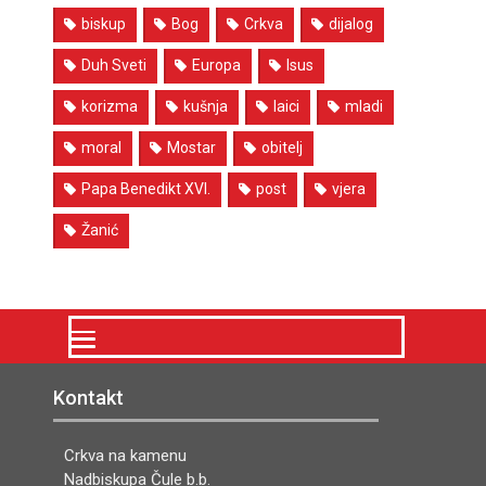
biskup
Bog
Crkva
dijalog
Duh Sveti
Europa
Isus
korizma
kušnja
laici
mladi
moral
Mostar
obitelj
Papa Benedikt XVI.
post
vjera
Žanić
Kontakt
Crkva na kamenu
Nadbiskupa Čule b.b.