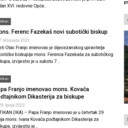
edan XVI. redovne Opće…
tikan
ns. Ferenc Fazekaš novi subotički biskup
7. listopada 2023.
eti Otac Franjo imenovao je dijecezanskog upravitelja
botičke biskupije mons. Ferenca Fazekaša za subotičkog
kupa, izvijestio je u subotu 7.…
tikan
pa Franjo imenovao mons. Kovača
dtajnikom Dikasterija za biskupe
29. lipnja 2023.
TIKAN (IKA) – Papa Franjo imenovao je u četvrtak 29.
pnja mons. Ivana Kovača podtajnikom Dikasterija za
kupe, izvijestio je…