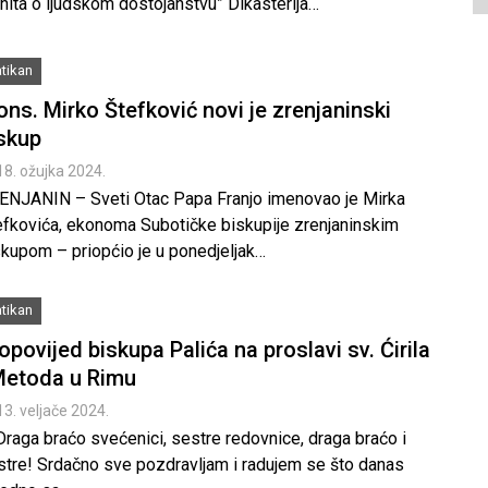
inita o ljudskom dostojanstvu” Dikasterija…
tikan
ns. Mirko Štefković novi je zrenjaninski
skup
18. ožujka 2024.
ENJANIN – Sveti Otac Papa Franjo imenovao je Mirka
efkovića, ekonoma Subotičke biskupije zrenjaninskim
skupom – priopćio je u ponedjeljak…
tikan
opovijed biskupa Palića na proslavi sv. Ćirila
Metoda u Rimu
13. veljače 2024.
Draga braćo svećenici, sestre redovnice, draga braćo i
stre! Srdačno sve pozdravljam i radujem se što danas