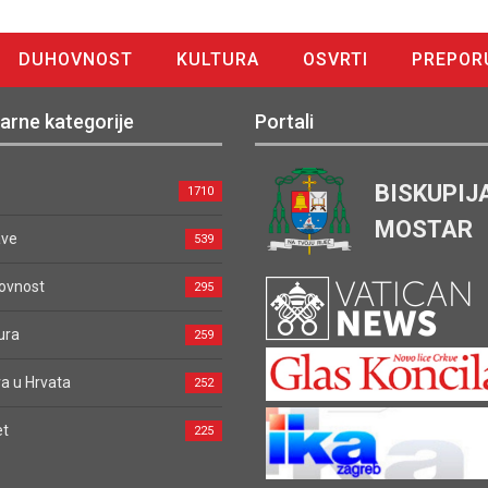
DUHOVNOST
KULTURA
OSVRTI
PREPOR
arne kategorije
Portali
BISKUPIJ
1710
MOSTAR
ave
539
ovnost
295
ura
259
a u Hrvata
252
et
225