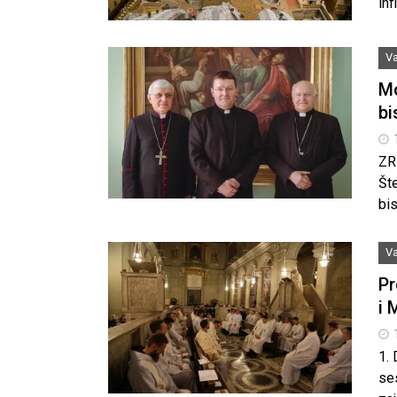
inf
Va
Mo
bi
ZR
Št
bi
Va
Pr
i 
1. 
se