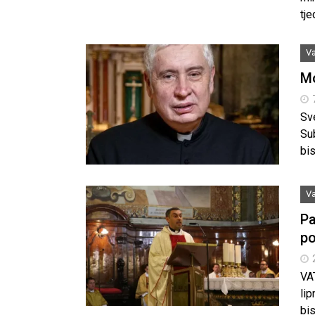
tj
Va
Mo
Sv
Su
bis
Va
Pa
po
VA
li
bis