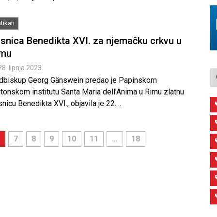
tikan
snica Benedikta XVI. za njemačku crkvu u
imu
28. lipnja 2023.
dbiskup Georg Gänswein predao je Papinskom
utonskom institutu Santa Maria dell’Anima u Rimu zlatnu
nicu Benedikta XVI., objavila je 22.…
7
8
9
10
11
…
18