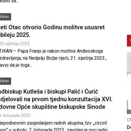
jedno sa…
tikan
eti Otac otvorio Godinu molitve ususret
bileju 2025.
23. siječnja 2024.
TIKAN – Papa Franjo je nakon molitve Anđeoskoga
dravljenja, na Nedjelju Božje riječi, 21. siječnja 2023.,
avio da je toga…
tikan
dbiskup Kutleša i biskupi Palić i Ćurić
djelovali na prvom tjednu konzultacija XVI.
dovne Opće skupštine biskupske Sinode
9. listopada 2023.
CNAK
CNAK
jepodnevnim zasjedanjem radnih skupina, tzv. „circoli
Kad se nasilje pretvara u optužnicu
Smrt
ori“ u subotu, 7. listopada 2023., završen je prvi radni