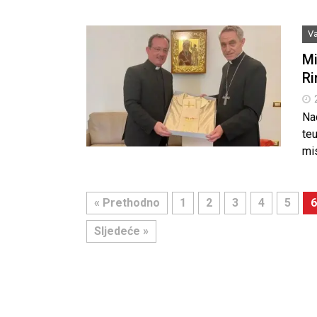
Va
Mi
R
Na
te
mis
« Prethodno
1
2
3
4
5
6
Sljedeće »