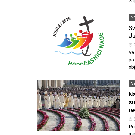
za
Va
Sv
Ju
VA
poz
obj
Va
Na
su
re
Pri
min