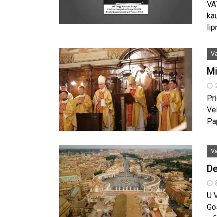
VA
ka
lip
Va
Mi
Pr
Vel
Pa
Va
De
U V
Gos