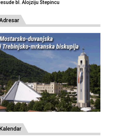
presude bl. Alojz
Adresar
Kalendar