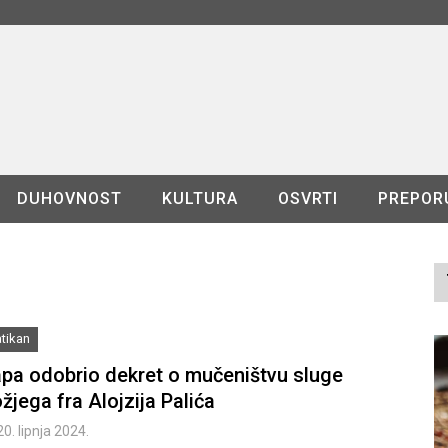
DUHOVNOST
KULTURA
OSVRTI
PREPOR
tikan
pa odobrio dekret o mučeništvu sluge
žjega fra Alojzija Palića
20. lipnja 2024.