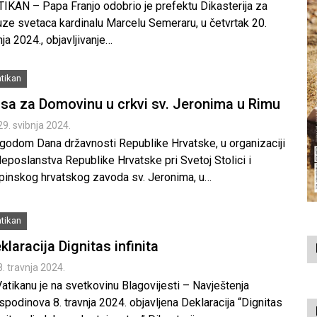
TIKAN – Papa Franjo odobrio je prefektu Dikasterija za
uze svetaca kardinalu Marcelu Semeraru, u četvrtak 20.
nja 2024., objavljivanje…
tikan
sa za Domovinu u crkvi sv. Jeronima u Rimu
29. svibnja 2024.
igodom Dana državnosti Republike Hrvatske, u organizaciji
eposlanstva Republike Hrvatske pri Svetoj Stolici i
pinskog hrvatskog zavoda sv. Jeronima, u…
tikan
klaracija Dignitas infinita
8. travnja 2024.
atikanu je na svetkovinu Blagovijesti – Navještenja
podinova 8. travnja 2024. objavljena Deklaracija “Dignitas