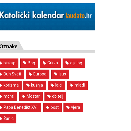
Oznake
biskup
Bog
Crkva
dijalog
Duh Sveti
Europa
Isus
korizma
kušnja
laici
mladi
moral
Mostar
obitelj
Papa Benedikt XVI.
post
vjera
Žanić