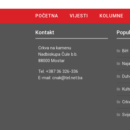
POČETNA
VIJESTI
KOLUMNE
DIGITALNO IZDANJE
Kontakt
Popul
Crkva na kamenu
BiH
Nadbiskupa Čule b.b.
88000 Mostar
Naj
Tel. +387 36 326-336
Duh
E-mail: cnak@tel.net.ba
Kult
Crkv
Svij