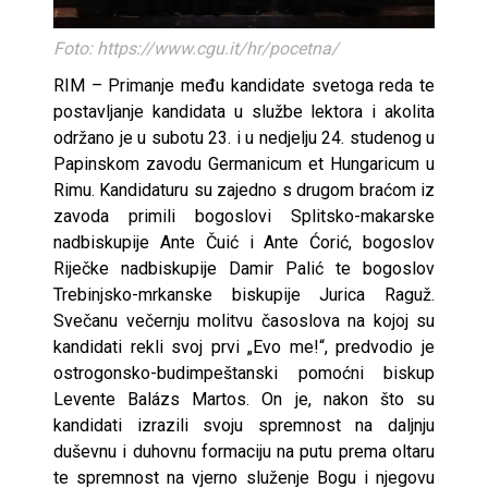
Foto: https://www.cgu.it/hr/pocetna/
RIM – Primanje među kandidate svetoga reda te
postavljanje kandidata u službe lektora i akolita
održano je u subotu 23. i u nedjelju 24. studenog u
Papinskom zavodu Germanicum et Hungaricum u
Rimu. Kandidaturu su zajedno s drugom braćom iz
zavoda primili bogoslovi Splitsko-makarske
nadbiskupije Ante Čuić i Ante Ćorić, bogoslov
Riječke nadbiskupije Damir Palić te bogoslov
Trebinjsko-mrkanske biskupije Jurica Raguž.
Svečanu večernju molitvu časoslova na kojoj su
kandidati rekli svoj prvi „Evo me!“, predvodio je
ostrogonsko-budimpeštanski pomoćni biskup
Levente Balázs Martos. On je, nakon što su
kandidati izrazili svoju spremnost na daljnju
duševnu i duhovnu formaciju na putu prema oltaru
te spremnost na vjerno služenje Bogu i njegovu