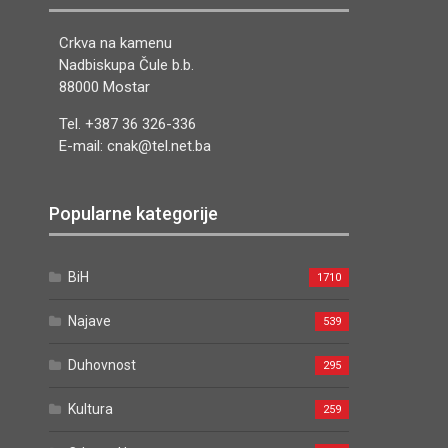
Crkva na kamenu
Nadbiskupa Čule b.b.
88000 Mostar
Tel. +387 36 326-336
E-mail: cnak@tel.net.ba
Popularne kategorije
BiH
1710
Najave
539
Duhovnost
295
Kultura
259