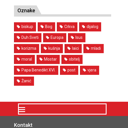
Oznake
biskup
Bog
Crkva
dijalog
Duh Sveti
Europa
Isus
korizma
kušnja
laici
mladi
moral
Mostar
obitelj
Papa Benedikt XVI.
post
vjera
Žanić
Kontakt