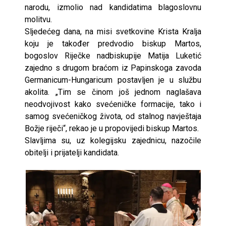
narodu, izmolio nad kandidatima blagoslovnu
molitvu.
Sljedećeg dana, na misi svetkovine Krista Kralja
koju je također predvodio biskup Martos,
bogoslov Riječke nadbiskupije Matija Luketić
zajedno s drugom braćom iz Papinskoga zavoda
Germanicum-Hungaricum postavljen je u službu
akolita. „Tim se činom još jednom naglašava
neodvojivost kako svećeničke formacije, tako i
samog svećeničkog života, od stalnog navještaja
Božje riječi“, rekao je u propovijedi biskup Martos.
Slavljima su, uz kolegijsku zajednicu, nazočile
obitelji i prijatelji kandidata.