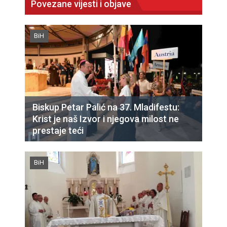
Povezane vijesti i objave
BiH
Biskup Petar Palić na 37. Mladifestu:
Krist je naš Izvor i njegova milost ne
prestaje teći
BiH