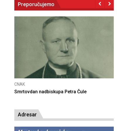
Preporučujemo
CNAK
Deseta obljetnica poništenja komunističke
presude bl. Alojziju Stepincu
Adresar