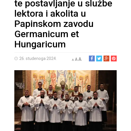
te postavljanje u službe
lektora i akolita u
Papinskom zavodu
Germanicum et
Hungaricum
26. studenoga 2024.
A
A
A