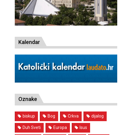
Kalendar
Oznake
biskup
Bog
Crkva
dijalog
Duh Sveti
Europa
Isus