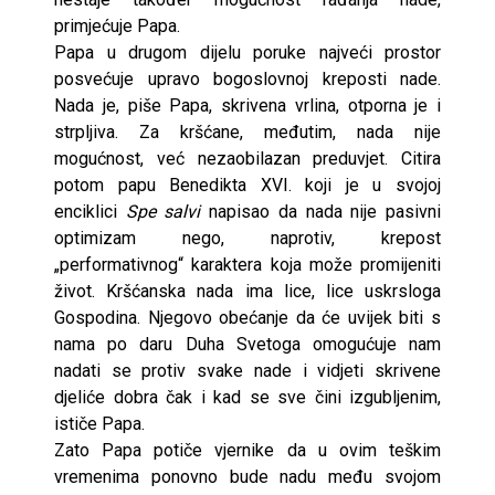
primjećuje Papa.
Papa u drugom dijelu poruke najveći prostor
posvećuje upravo bogoslovnoj kreposti nade.
Nada je, piše Papa, skrivena vrlina, otporna je i
strpljiva. Za kršćane, međutim, nada nije
mogućnost, već nezaobilazan preduvjet. Citira
potom papu Benedikta XVI. koji je u svojoj
enciklici
Spe salvi
napisao da nada nije pasivni
optimizam nego, naprotiv, krepost
„performativnog“ karaktera koja može promijeniti
život. Kršćanska nada ima lice, lice uskrsloga
Gospodina. Njegovo obećanje da će uvijek biti s
nama po daru Duha Svetoga omogućuje nam
nadati se protiv svake nade i vidjeti skrivene
djeliće dobra čak i kad se sve čini izgubljenim,
ističe Papa.
Zato Papa potiče vjernike da u ovim teškim
vremenima ponovno bude nadu među svojom