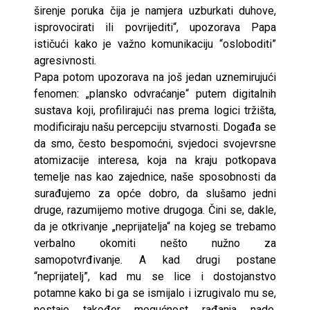
širenje poruka čija je namjera uzburkati duhove,
isprovocirati ili povrijediti“, upozorava Papa
ističući kako je važno komunikaciju “osloboditi”
agresivnosti.
Papa potom upozorava na još jedan uznemirujući
fenomen: „plansko odvraćanje“ putem digitalnih
sustava koji, profilirajući nas prema logici tržišta,
modificiraju našu percepciju stvarnosti. Događa se
da smo, često bespomoćni, svjedoci svojevrsne
atomizacije interesa, koja na kraju potkopava
temelje nas kao zajednice, naše sposobnosti da
surađujemo za opće dobro, da slušamo jedni
druge, razumijemo motive drugoga. Čini se, dakle,
da je otkrivanje „neprijatelja“ na kojeg se trebamo
verbalno okomiti nešto nužno za
samopotvrđivanje. A kad drugi postane
“neprijatelj”, kad mu se lice i dostojanstvo
potamne kako bi ga se ismijalo i izrugivalo mu se,
nestaje također mogućnost rađanja nade,