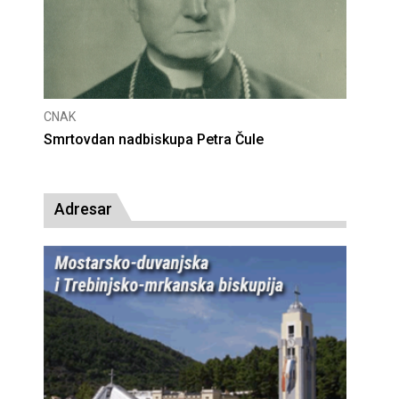
CNAK
Deseta obljetnica poništenja komunističke
presude bl. Alojziju Stepincu
Adresar