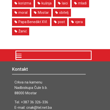
korizma
kušnja
laici
mladi
moral
Mostar
obitelj
Papa Benedikt XVI.
post
vjera
Žanić
Kontakt
Crkva na kamenu
Nadbiskupa Čule b.b.
88000 Mostar
Tel. +387 36 326-336
E-mail: cnak@tel.net.ba