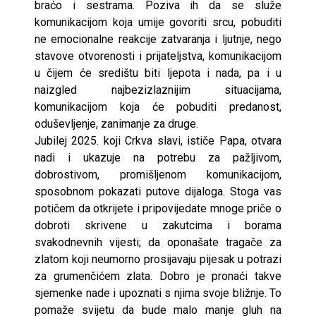
braćo i sestrama. Poziva ih da se služe
komunikacijom koja umije govoriti srcu, pobuditi
ne emocionalne reakcije zatvaranja i ljutnje, nego
stavove otvorenosti i prijateljstva, komunikacijom
u čijem će središtu biti ljepota i nada, pa i u
naizgled najbezizlaznijim situacijama,
komunikacijom koja će pobuditi predanost,
oduševljenje, zanimanje za druge.
Jubilej 2025. koji Crkva slavi, ističe Papa, otvara
nadi i ukazuje na potrebu za pažljivom,
dobrostivom, promišljenom komunikacijom,
sposobnom pokazati putove dijaloga. Stoga vas
potičem da otkrijete i pripovijedate mnoge priče o
dobroti skrivene u zakutcima i borama
svakodnevnih vijesti; da oponašate tragače za
zlatom koji neumorno prosijavaju pijesak u potrazi
za grumenčićem zlata. Dobro je pronaći takve
sjemenke nade i upoznati s njima svoje bližnje. To
pomaže svijetu da bude malo manje gluh na