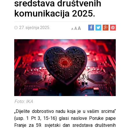
sredstava društvenih
komunikacija 2025.
27. siječnja 2025.
A
A
A
Foto: IKA
„Dijelite dobrostivo nadu koja je u vašim srcima“
(usp. 1 Pt 3, 15-16) glasi naslove Poruke pape
Franje za 59. svjetski dan sredstava društvenih