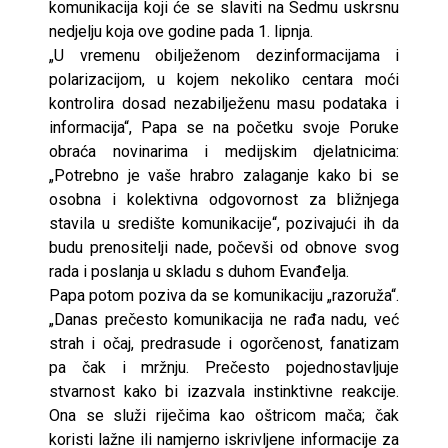
komunikacija koji će se slaviti na Sedmu uskrsnu
nedjelju koja ove godine pada 1. lipnja.
„U vremenu obilježenom dezinformacijama i
polarizacijom, u kojem nekoliko centara moći
kontrolira dosad nezabilježenu masu podataka i
informacija“, Papa se na početku svoje Poruke
obraća novinarima i medijskim djelatnicima:
„Potrebno je vaše hrabro zalaganje kako bi se
osobna i kolektivna odgovornost za bližnjega
stavila u središte komunikacije“, pozivajući ih da
budu prenositelji nade, počevši od obnove svog
rada i poslanja u skladu s duhom Evanđelja.
Papa potom poziva da se komunikaciju „razoruža“.
„Danas prečesto komunikacija ne rađa nadu, već
strah i očaj, predrasude i ogorčenost, fanatizam
pa čak i mržnju. Prečesto pojednostavljuje
stvarnost kako bi izazvala instinktivne reakcije.
Ona se služi riječima kao oštricom mača; čak
koristi lažne ili namjerno iskrivljene informacije za