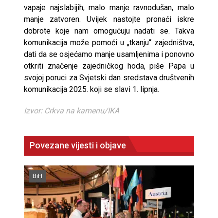
vapaje najslabijih, malo manje ravnodušan, malo
manje zatvoren. Uvijek nastojte pronaći iskre
dobrote koje nam omogućuju nadati se. Takva
komunikacija može pomoći u „tkanju“ zajedništva,
dati da se osjećamo manje usamljenima i ponovno
otkriti značenje zajedničkog hoda, piše Papa u
svojoj poruci za Svjetski dan sredstava društvenih
komunikacija 2025. koji se slavi 1. lipnja.
Izvor: Crkva na kamenu/IKA
Povezane vijesti i objave
BiH