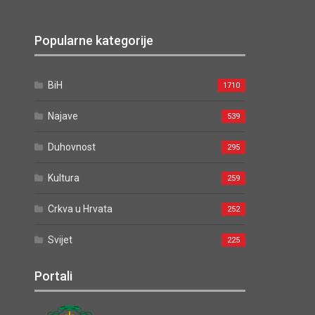
Popularne kategorije
BiH
1710
Najave
539
Duhovnost
295
Kultura
259
Crkva u Hrvata
252
Svijet
225
Portali