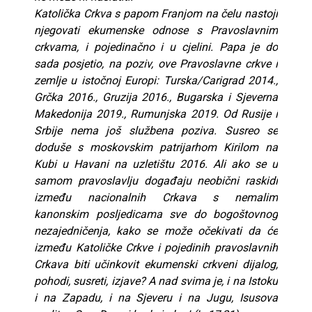
Katolička Crkva s papom Franjom na čelu nastoji
njegovati ekumenske odnose s Pravoslavnim
crkvama, i pojedinačno i u cjelini. Papa je do
sada posjetio, na poziv, ove Pravoslavne crkve i
zemlje u istočnoj Europi: Turska/Carigrad 2014.,
Grčka 2016., Gruzija 2016., Bugarska i Sjeverna
Makedonija 2019., Rumunjska 2019. Od Rusije i
Srbije nema još službena poziva. Susreo se
doduše s moskovskim patrijarhom Kirilom na
Kubi u Havani na uzletištu 2016. Ali ako se u
samom pravoslavlju događaju neobični raskidi
između nacionalnih Crkava s nemalim
kanonskim posljedicama sve do bogoštovnog
nezajedničenja, kako se može očekivati da će
između Katoličke Crkve i pojedinih pravoslavnih
Crkava biti učinkovit ekumenski crkveni dijalog,
pohodi, susreti, izjave? A nad svima je, i na Istoku
i na Zapadu, i na Sjeveru i na Jugu, Isusova