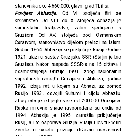
stanovnika oko 4.660.000, glavni grad Tbilisi.
Povijest Abhazije.
Od VI. stoljeća širi se
kršćanstvo. Od VIII. do X. stoljeća Abhazija je
samostalno kraljevstvo, zatim sjedinjeno s
Gruzijom Od XV. stoljeća pod Osmanskim
Carstvom, stanovništvo dijelom prelazi na islam.
Godine 1864. Abhazija se priključuje Rusiji. Godine
1921. ulazi u sastav Gruzijske SSR (Staljin je bio
Gruzijac). Nakon raspada SSSR-a na 15 država i
osamostaljenja Gruzije 1991., zbog nacionalnih
suprotnosti između Gruzijaca i Abhaza, godine
1992. izbija rat, u kojem su Abhazi, uz pomoć
Rusije 1993., osvojili Suhumi i cijelu Abhaziju.
Zbog rata je izbjeglo više od 200.000 Gruzijaca.
Ruske mirovne snage raspoređene su ondje od
1994. Abhazija je 1995. zatražila priključenje
Rusiji, ali to osporava Gruzija. Rusija i još tri-četiri
zemlje u svijetu priznaju državnu neovisnost