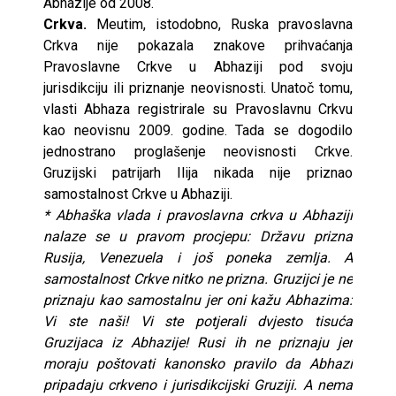
Abhazije od 2008.
Crkva.
Meutim, istodobno, Ruska pravoslavna
Crkva nije pokazala znakove prihvaćanja
Pravoslavne Crkve u Abhaziji pod svoju
jurisdikciju ili priznanje neovisnosti. Unatoč tomu,
vlasti Abhaza registrirale su Pravoslavnu Crkvu
kao neovisnu 2009. godine. Tada se dogodilo
jednostrano proglašenje neovisnosti Crkve.
Gruzijski patrijarh Ilija nikada nije priznao
samostalnost Crkve u Abhaziji.
* Abhaška vlada i pravoslavna crkva u Abhaziji
nalaze se u pravom procjepu: Državu prizna
Rusija, Venezuela i još poneka zemlja. A
samostalnost Crkve nitko ne prizna. Gruzijci je ne
priznaju kao samostalnu jer oni kažu Abhazima:
Vi ste naši! Vi ste potjerali dvjesto tisuća
Gruzijaca iz Abhazije! Rusi ih ne priznaju jer
moraju poštovati kanonsko pravilo da Abhazi
pripadaju crkveno i jurisdikcijski Gruziji. A nema