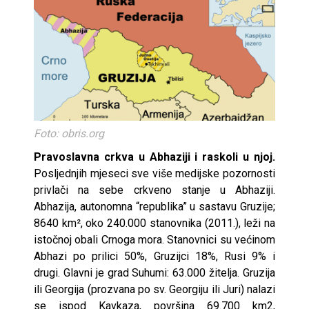
Foto: obris.org
Pravoslavna crkva
u Abhaziji i raskoli u njoj.
Posljednjih mjeseci sve više medijske pozornosti
privlači na sebe crkveno stanje u Abhaziji.
Abhazija, autonomna “republika” u sastavu Gruzije;
8640 km², oko 240.000 stanovnika (2011.), leži na
istočnoj obali Crnoga mora. Stanovnici su većinom
Abhazi po prilici 50%, Gruzijci 18%, Rusi 9% i
drugi. Glavni je grad Suhumi: 63.000 žitelja. Gruzija
ili Georgija (prozvana po sv. Georgiju ili Juri) nalazi
se ispod Kavkaza, površina 69.700 km2,