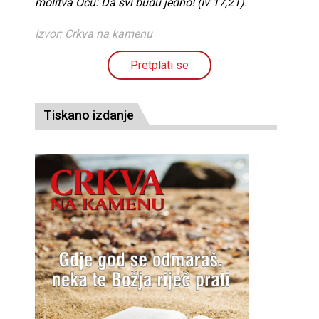
molitva Ocu: Da svi budu jedno! (Iv 17,21).
Izvor: Crkva na kamenu
Pretplati se
Tiskano izdanje