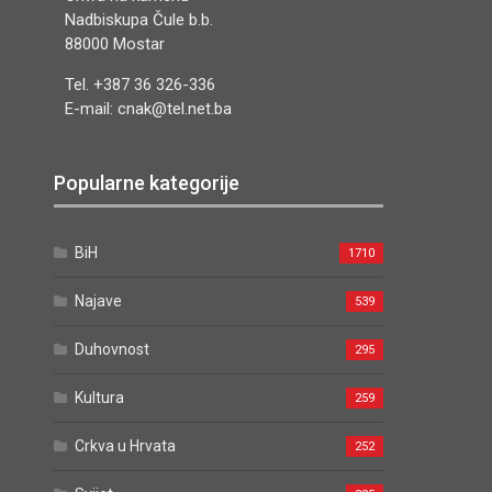
Nadbiskupa Čule b.b.
88000 Mostar
Tel. +387 36 326-336
E-mail: cnak@tel.net.ba
Popularne kategorije
BiH
1710
Najave
539
Duhovnost
295
Kultura
259
Crkva u Hrvata
252