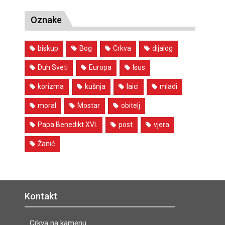
Oznake
biskup
Bog
Crkva
dijalog
Duh Sveti
Europa
Isus
korizma
kušnja
laici
mladi
moral
Mostar
obitelj
Papa Benedikt XVI.
post
vjera
Žanić
Kontakt
Crkva na kamenu