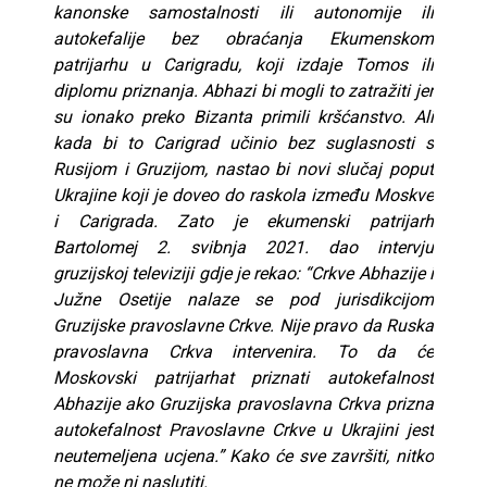
kanonske samostalnosti ili autonomije ili
autokefalije bez obraćanja Ekumenskom
patrijarhu u Carigradu, koji izdaje Tomos ili
diplomu priznanja. Abhazi bi mogli to zatražiti jer
su ionako preko Bizanta primili kršćanstvo. Ali
kada bi to Carigrad učinio bez suglasnosti s
Rusijom i Gruzijom, nastao bi novi slučaj poput
Ukrajine koji je doveo do raskola između Moskve
i Carigrada. Zato je ekumenski patrijarh
Bartolomej 2. svibnja 2021. dao intervju
gruzijskoj televiziji gdje je rekao: “Crkve Abhazije i
Južne Osetije nalaze se pod jurisdikcijom
Gruzijske pravoslavne Crkve. Nije pravo da Ruska
pravoslavna Crkva intervenira. To da će
Moskovski patrijarhat priznati autokefalnost
Abhazije ako Gruzijska pravoslavna Crkva prizna
autokefalnost Pravoslavne Crkve u Ukrajini jest
neutemeljena ucjena.” Kako će sve završiti, nitko
ne može ni naslutiti.