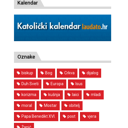
Kalendar
Oznake
biskup
Bog
Crkva
dijalog
Duh Sveti
Europa
Isus
korizma
kušnja
laici
mladi
moral
Mostar
obitelj
Papa Benedikt XVI.
post
vjera
Žanić