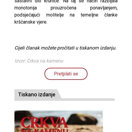
sastavni dio krunice. Na taj se način razbijala
monotonija prouzročena ponavljanjem,
podsjećajući molitelje na temeljne članke
kršćanske vjere.
Cijeli članak možete pročitati u tiskanom izdanju.
Izvor: Crkva na kamenu
Pretplati se
Tiskano izdanje