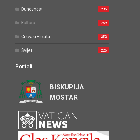
Duhovnost
295
Kultura
259
Crkva u Hrvata
252
Svijet
225
Portali
BISKUPIJA
MOSTAR