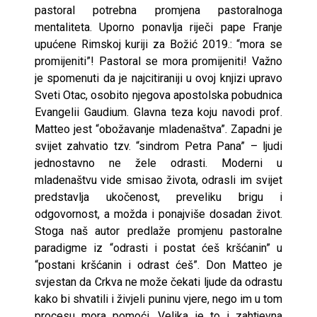
pastoral potrebna promjena pastoralnoga
mentaliteta. Uporno ponavlja riječi pape Franje
upućene Rimskoj kuriji za Božić 2019.: “mora se
promijeniti”! Pastoral se mora promijeniti! Važno
je spomenuti da je najcitiraniji u ovoj knjizi upravo
Sveti Otac, osobito njegova apostolska pobudnica
Evangelii Gaudium. Glavna teza koju navodi prof.
Matteo jest “obožavanje mladenaštva”. Zapadni je
svijet zahvatio tzv. “sindrom Petra Pana” – ljudi
jednostavno ne žele odrasti. Moderni u
mladenaštvu vide smisao života, odrasli im svijet
predstavlja ukočenost, preveliku brigu i
odgovornost, a možda i ponajviše dosadan život.
Stoga naš autor predlaže promjenu pastoralne
paradigme iz “odrasti i postat ćeš kršćanin” u
“postani kršćanin i odrast ćeš”. Don Matteo je
svjestan da Crkva ne može čekati ljude da odrastu
kako bi shvatili i živjeli puninu vjere, nego im u tom
procesu mora pomoći. Velika je to i zahtjevna