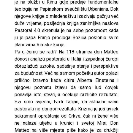
je na službi u Rimu gdje predaje fundamentalnu
teologiju na Papinskom sveučilištu Urbaniana. Dok
njegove knjige o mladenaštvu izazivaju pažnju već
duže vrijeme, posljednja knjiga zanimljiva naslova
Pastoral 4.0 skrenula je na sebe pozornost kada
ju je papa Franjo prošloga Božića poklonio svim
članovima Rimske kurije.
Pa o čemu se radi? Na 118 stranica don Matteo
donosi analizu pastorala u Italiji i zapadnoj Europi
obrazlažući uzroke, sadašnje stanje i perspektive
za budućnost. Već na samom početku autor polazi
prilično izravno kada citira Alberta Einsteina i
njegovu poznatu izjavu da samo lud čovjek
ponavlja iste stvari, a očekuje različite rezultate.
Svi smo svjesni, tvrdi Talijan, da aktualni način
pastorala ne donosi rezultata. Krizma je još uvijek
sakrament opraštanja od Crkve, čak ni žene više
ne nalaze utjehu u krunici i svetoj Misi. Don
Matteo na više mjesta piše kako je za drukčiji