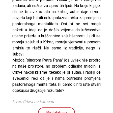
zadaća, ali nužna za spas tih ljudi. Na kraju knjige,
da ne bi sve ostalo na kritici, autor daje deset
savjeta koji bi bili neka polazna točka za promjenu
pastoralnoga mentaliteta. Oni bi se svi mogli
sažeti u ideji da je došlo vrijeme da kršćanstvo
utjehe prijeđe u kršćanstvo zaljubljenosti. Ljudi se
moraju zaljubiti u Krista, moraju vjerovati u pravom
smislu te riječi. Ne samo iz tradicije, nego iz
ljubavi.
Možda “sindrom Petra Pana” još uvijek nije prodro
na naše prostore, no problem odlaska mladih iz
Crkve nakon krizme itekako je prisutan. Hrabriji će
svećenici reći da je i nama potrebna promjena
pastoralnoga mentaliteta. Ili ćemo činiti iste stvari
očekujući drugačije rezultate?
Izvor: Crkva na kamenu
Pretplati se