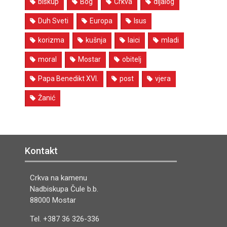
biskup
Bog
Crkva
dijalog
Duh Sveti
Europa
Isus
korizma
kušnja
laici
mladi
moral
Mostar
obitelj
Papa Benedikt XVI.
post
vjera
Žanić
Kontakt
Crkva na kamenu
Nadbiskupa Čule b.b.
88000 Mostar
Tel. +387 36 326-336