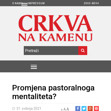
O NAMA
IMPRESSUM
2303-8594
Promjena pastoralnoga
mentaliteta?
31. svibnja 2021.
A
A
A