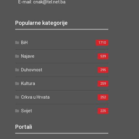
E-mail: cnak@tel.net.ba
Popularne kategorije
BiH
1710
Najave
539
Duhovnost
295
Kultura
259
Crkva u Hrvata
252
Svijet
225
Portali