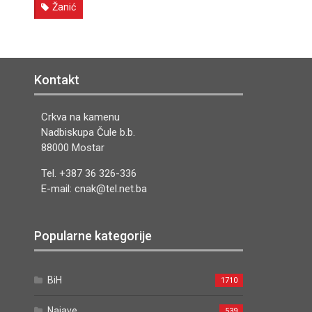
Žanić
Kontakt
Crkva na kamenu
Nadbiskupa Čule b.b.
88000 Mostar
Tel. +387 36 326-336
E-mail: cnak@tel.net.ba
Popularne kategorije
BiH
1710
Najave
539