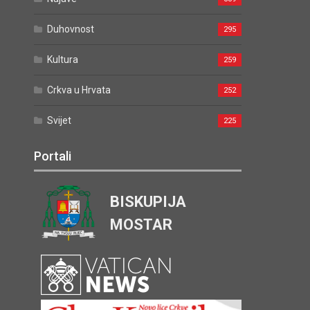
Duhovnost
295
Kultura
259
Crkva u Hrvata
252
Svijet
225
Portali
BISKUPIJA
MOSTAR