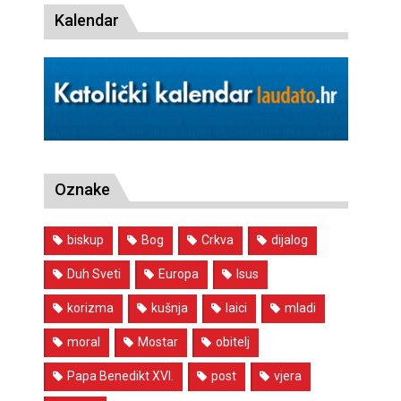
Kalendar
Oznake
biskup
Bog
Crkva
dijalog
Duh Sveti
Europa
Isus
korizma
kušnja
laici
mladi
moral
Mostar
obitelj
Papa Benedikt XVI.
post
vjera