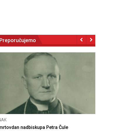
Preporučujemo
CNAK
etra Čule
Deseta obljetnica poništenja komuni