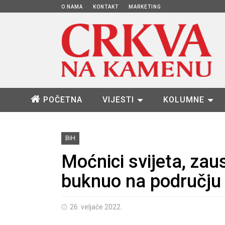
O NAMA
KONTAKT
MARKETING
POČETNA
VIJESTI
KOLUMNE
BiH
Moćnici svijeta, zaus
buknuo na području 
26. veljače 2022.