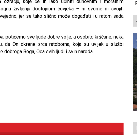
 ozračju, koje će ih lako učiniti duhovnim i moralnim
p
ognu življenju dostojnom čovjeka – ni svome ni svojih
 svejedno, jer se tako slično može događati i u ratom sada
pa, potičemo sve ljude dobre volje, a osobito kršćane, neka
u, da On okrene srca ratoborna, koja su uvijek u službi
e dobroga Boga, Oca svih ljudi i svih naroda.