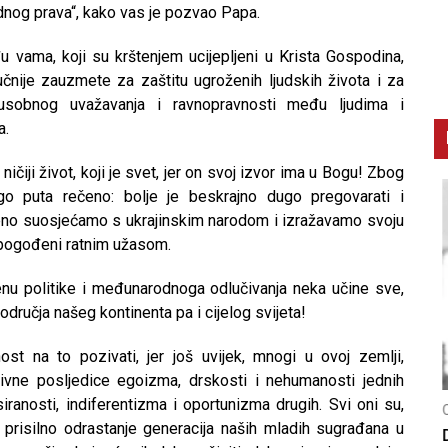
odnog prava“, kako vas je pozvao Papa.
ama, koji su krštenjem ucijepljeni u Krista Gospodina,
čnije zauzmete za zaštitu ugroženih ljudskih života i za
usobnog uvažavanja i ravnopravnosti među ljudima i
a.
čiji život, koji je svet, jer on svoj izvor ima u Bogu! Zbog
 puta rečeno: bolje je beskrajno dugo pregovarati i
skreno suosjećamo s ukrajinskim narodom i izražavamo svoju
ć pogođeni ratnim užasom.
u politike i međunarodnoga odlučivanja neka učine sve,
dručja našeg kontinenta pa i cijelog svijeta!
t na to pozivati, jer još uvijek, mnogi u ovoj zemlji,
ne posljedice egoizma, drskosti i nehumanosti jednih
ranosti, indiferentizma i oportunizma drugih. Svi oni su,
CNAK
C
za prisilno odrastanje generacija naših mladih sugrađana u
Smrtovdan nadbiskupa Petra Čule
D