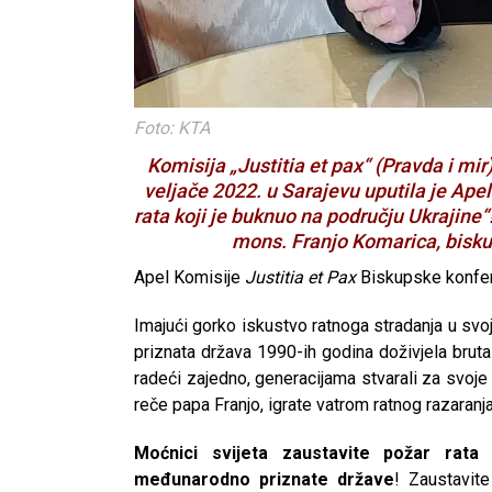
Foto: KTA
Komisija „Justitia et pax“ (Pravda i mi
veljače 2022. u Sarajevu uputila je Ape
rata koji je buknuo na području Ukrajine
mons. Franjo Komarica, biskup
Apel Komisije
Justitia et Pax
Biskupske konfer
Imajući gorko iskustvo ratnoga stradanja u sv
priznata država 1990-ih godina doživjela brutaln
radeći zajedno, generacijama stvarali za svoje
reče papa Franjo, igrate vatrom ratnog razaranja
Moćnici svijeta zaustavite požar rata
međunarodno priznate države
! Zaustavite