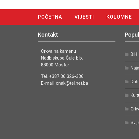
POČETNA
VIJESTI
KOLUMNE
DIGITALNO IZDANJE
Kontakt
Popul
Crkva na kamenu
BiH
Nadbiskupa Čule b.b.
88000 Mostar
Naj
Tel. +387 36 326-336
Duh
E-mail: cnak@tel.net.ba
Kult
Crkv
Svij