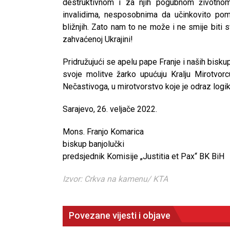
destruktivnom i za njih pogubnom životnom
invalidima, nesposobnima da učinkovito pom
bližnjih. Zato nam to ne može i ne smije biti
zahvaćenoj Ukrajini!
Pridružujući se apelu pape Franje i naših bisku
svoje molitve žarko upućuju Kralju Mirotvorc
Nečastivoga, u mirotvorstvo koje je odraz logik
Sarajevo, 26. veljače 2022.
Mons. Franjo Komarica
biskup banjolučki
predsjednik Komisije „Justitia et Pax“ BK BiH
Izvor: Crkva na kamenu/ KTA
Povezane vijesti i objave