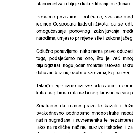
stanovništva i daljnje diskreditiranje međunar
Posebno pozivamo i potičemo, sve one među v
jedinog Gospodara ljudskih života, da se odlu
omogućavanje ponovnog zaživljavanja međ
narodima, umjesto primjene sile i zakona jačeg
Odlučno ponavljamo: nitko nema pravo oduzeti ni
toga, podsjećamo na ono, što je već mnogo
dijalogizirati nego jedan trenutak ratovati. I
duhovnu blizinu, osobito sa svima, koji su ve
Također, apeliramo na sve odgovorne u domen
kako se plamen rata ne bi rasplamsao na šira po
Smatramo da imamo pravo to kazati i dužnos
svakodnevno podnosimo mnogostruke negativ
naših sugrađana i suvremenika te nezainteresi
CNAK
iako na različite načine, sukrivci također i 
Kad se nasilje pretvara u optužnicu