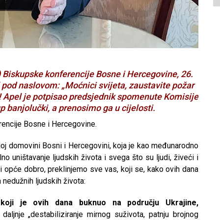
r) Biskupske konferencije Bosne i Hercegovine, 26.
l pod naslovom: „Moćnici svijeta, zaustavite požar
“! Apel je potpisao predsjednik spomenute Komisije
 banjolučki, a prenosimo ga u cijelosti.
encije Bosne i Hercegovine.
ojoj domovini Bosni i Hercegovini, koja je kao međunarodno
o uništavanje ljudskih života i svega što su ljudi, živeći i
 i opće dobro, preklinjemo sve vas, koji se, kako ovih dana
 nedužnih ljudskih života:
 koji je ovih dana buknuo na području Ukrajine,
 daljnje „destabiliziranje mirnog suživota, patnju brojnog