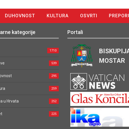
DUHOVNOST
KULTURA
OSVRTI
PREPOR
arne kategorije
Portali
BISKUPIJ
1710
MOSTAR
ave
539
ovnost
295
ura
259
a u Hrvata
252
et
225