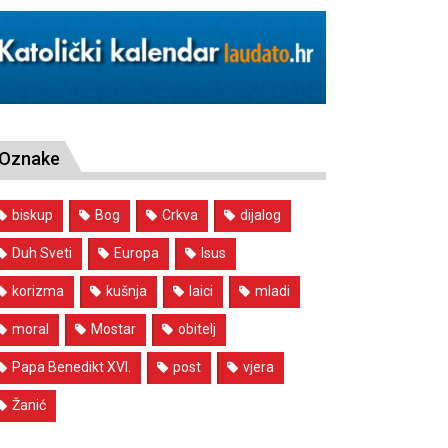
Oznake
biskup
Bog
Crkva
dijalog
Duh Sveti
Europa
Isus
korizma
kušnja
laici
mladi
moral
Mostar
obitelj
Papa Benedikt XVI.
post
vjera
Žanić