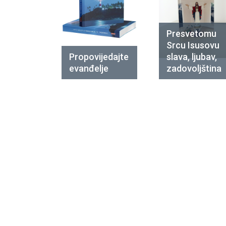
Presvetomu
Srcu Isusovu
Propovijedajte
slava, ljubav,
evanđelje
zadovoljština