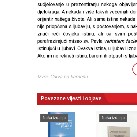
sudjelovanje u prezentiranju nekoga objavlje
djelokruga. A nekada i više takvih večernjih domj
orijentir našega života. Ali sama istina nekad
nije priopćena s ljubavlju, s poštovanjem, s n
znači reći čovjeku istinu, ali sa svim po
parafrazirajući misao sv. Pavla
veritatem facie
istinujući u ljubavi. Ovakva istina, u ljubavi iz
Ako im ne rekneš istinu, barem ih otpusti s ljubav
Izvor: Crkva na kamenu
Povezane vijesti i objave
Naša izdanja
Naša izdanja