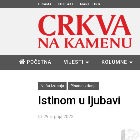
O NAMA
KONTAKT
MARKETING
POČETNA
VIJESTI
KOLUMNE
Naša izdanja
Pisana izdanja
Istinom u ljubavi
29. srpnja 2022.