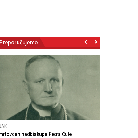
Preporučujemo
CNAK
 nadbiskupa Petra Čule
Deseta obljetnica pon