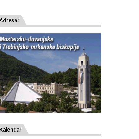
presude bl. Alojziju S
Adresar
Kalendar