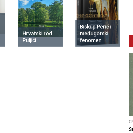
Biskup Perić i
Hrvatski rod
međugorski
Puljići
fenomen
CNAK
CNAK
Kad se nasilje pretvara u optužnicu
Smrtovdan