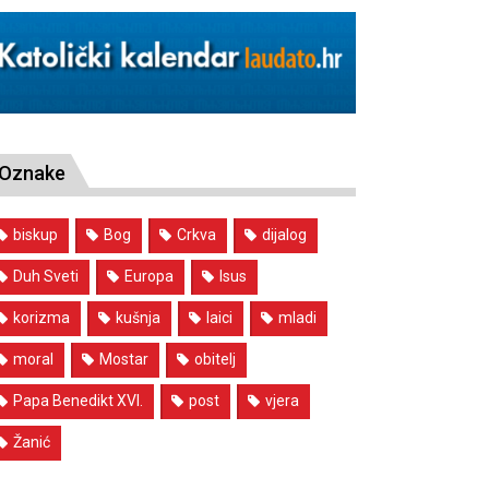
Oznake
biskup
Bog
Crkva
dijalog
Duh Sveti
Europa
Isus
korizma
kušnja
laici
mladi
moral
Mostar
obitelj
Papa Benedikt XVI.
post
vjera
Žanić