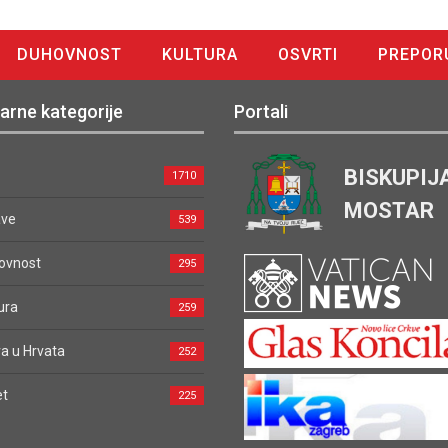
DUHOVNOST
KULTURA
OSVRTI
PREPOR
arne kategorije
Portali
BISKUPIJ
1710
MOSTAR
ave
539
ovnost
295
ura
259
a u Hrvata
252
et
225