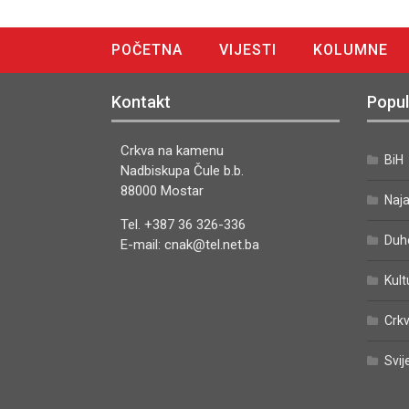
POČETNA
VIJESTI
KOLUMNE
DIGITALNO IZDANJE
Kontakt
Popul
Crkva na kamenu
BiH
Nadbiskupa Čule b.b.
88000 Mostar
Naj
Tel. +387 36 326-336
Duh
E-mail: cnak@tel.net.ba
Kult
Crkv
Svij