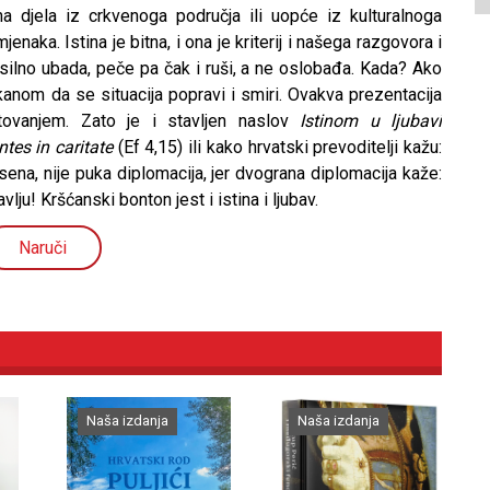
na djela iz crkvenoga područja ili uopće iz kulturalnoga
enaka. Istina je bitna, i ona je kriterij i našega razgovora i
a silno ubada, peče pa čak i ruši, a ne oslobađa. Kada? Ako
akanom da se situacija popravi i smiri. Ovakva prezentacija
štovanjem. Zato je i stavljen naslov
Istinom u ljubavi
ntes in caritate
(Ef 4,15) ili kako hrvatski prevoditelji kažu:
nesena, nije puka diplomacija, jer dvograna diplomacija kaže:
lju! Kršćanski bonton jest i istina i ljubav.
Naruči
Naša izdanja
Naša izdanja