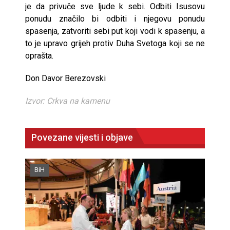
je da privuče sve ljude k sebi. Odbiti Isusovu
ponudu značilo bi odbiti i njegovu ponudu
spasenja, zatvoriti sebi put koji vodi k spasenju, a
to je upravo grijeh protiv Duha Svetoga koji se ne
oprašta.
Don Davor Berezovski
Izvor: Crkva na kamenu
Povezane vijesti i objave
BiH