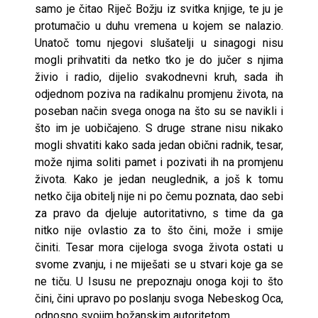
samo je čitao Riječ Božju iz svitka knjige, te ju je
protumačio u duhu vremena u kojem se nalazio.
Unatoč tomu njegovi slušatelji u sinagogi nisu
mogli prihvatiti da netko tko je do jučer s njima
živio i radio, dijelio svakodnevni kruh, sada ih
odjednom poziva na radikalnu promjenu života, na
poseban način svega onoga na što su se navikli i
što im je uobičajeno. S druge strane nisu nikako
mogli shvatiti kako sada jedan obični radnik, tesar,
može njima soliti pamet i pozivati ih na promjenu
života. Kako je jedan neuglednik, a još k tomu
netko čija obitelj nije ni po čemu poznata, dao sebi
za pravo da djeluje autoritativno, s time da ga
nitko nije ovlastio za to što čini, može i smije
činiti. Tesar mora cijeloga svoga života ostati u
svome zvanju, i ne miješati se u stvari koje ga se
ne tiču. U Isusu ne prepoznaju onoga koji to što
čini, čini upravo po poslanju svoga Nebeskog Oca,
odnosno svojim božanskim autoritetom.