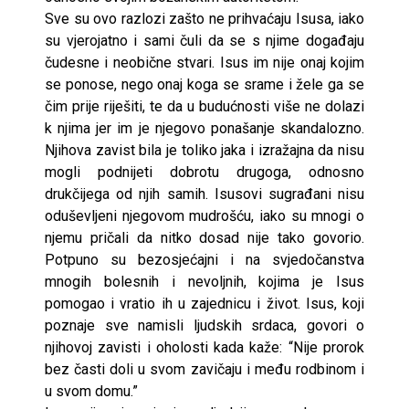
Sve su ovo razlozi zašto ne prihvaćaju Isusa, iako
su vjerojatno i sami čuli da se s njime događaju
čudesne i neobične stvari. Isus im nije onaj kojim
se ponose, nego onaj koga se srame i žele ga se
čim prije riješiti, te da u budućnosti više ne dolazi
k njima jer im je njegovo ponašanje skandalozno.
Njihova zavist bila je toliko jaka i izražajna da nisu
mogli podnijeti dobrotu drugoga, odnosno
drukčijega od njih samih. Isusovi sugrađani nisu
oduševljeni njegovom mudrošću, iako su mnogi o
njemu pričali da nitko dosad nije tako govorio.
Potpuno su bezosjećajni i na svjedočanstva
mnogih bolesnih i nevoljnih, kojima je Isus
pomogao i vratio ih u zajednicu i život. Isus, koji
poznaje sve namisli ljudskih srdaca, govori o
njihovoj zavisti i oholosti kada kaže: “Nije prorok
bez časti doli u svom zavičaju i među rodbinom i
u svom domu.”