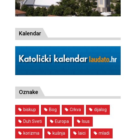
Kalendar
Oznake
biskup
Bog
Crkva
dijalog
Duh Sveti
Europa
Isus
korizma
kušnja
laici
mladi