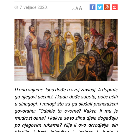
7. veljače 2020.
A
A
A
U ono vrijeme: Isus dođe u svoj zavičaj. A doprate
ga njegovi učenici. I kada dođe subota, poče učiti
u sinagogi. I mnogi što su ga slušali preneraženi
govorahu: “Odakle to ovome? Kakva li mu je
mudrost dana? I kakva se to silna djela događaju
po njegovim rukama? Nije li ovo drvodjelja, sin