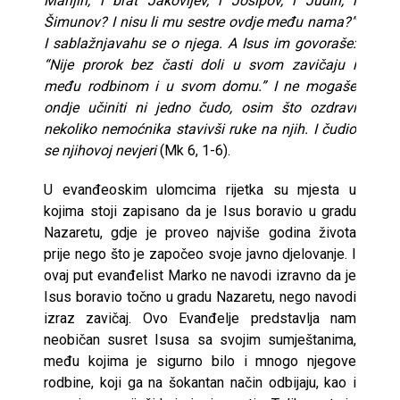
Marijin, i brat Jakovljev, i Josipov, i Judin, i
Šimunov? I nisu li mu sestre ovdje među nama?”
I sablažnjavahu se o njega. A Isus im govoraše:
“Nije prorok bez časti doli u svom zavičaju i
među rodbinom i u svom domu.” I ne mogaše
ondje učiniti ni jedno čudo, osim što ozdravi
nekoliko nemoćnika stavivši ruke na njih. I čudio
se njihovoj nevjeri
(Mk 6, 1-6).
U evanđeoskim ulomcima rijetka su mjesta u
kojima stoji zapisano da je Isus boravio u gradu
Nazaretu, gdje je proveo najviše godina života
prije nego što je započeo svoje javno djelovanje. I
ovaj put evanđelist Marko ne navodi izravno da je
Isus boravio točno u gradu Nazaretu, nego navodi
izraz zavičaj. Ovo Evanđelje predstavlja nam
neobičan susret Isusa sa svojim sumještanima,
među kojima je sigurno bilo i mnogo njegove
rodbine, koji ga na šokantan način odbijaju, kao i