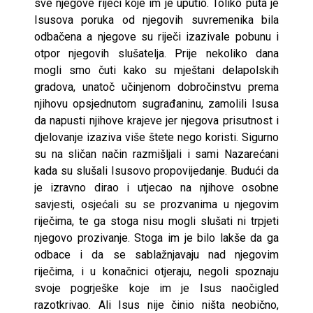
sve njegove riječi koje im je uputio. Toliko puta je
Isusova poruka od njegovih suvremenika bila
odbačena a njegove su riječi izazivale pobunu i
otpor njegovih slušatelja. Prije nekoliko dana
mogli smo čuti kako su mještani delapolskih
gradova, unatoč učinjenom dobročinstvu prema
njihovu opsjednutom sugrađaninu, zamolili Isusa
da napusti njihove krajeve jer njegova prisutnost i
djelovanje izaziva više štete nego koristi. Sigurno
su na sličan način razmišljali i sami Nazarećani
kada su slušali Isusovo propovijedanje. Budući da
je izravno dirao i utjecao na njihove osobne
savjesti, osjećali su se prozvanima u njegovim
riječima, te ga stoga nisu mogli slušati ni trpjeti
njegovo prozivanje. Stoga im je bilo lakše da ga
odbace i da se sablažnjavaju nad njegovim
riječima, i u konačnici otjeraju, negoli spoznaju
svoje pogrješke koje im je Isus naočigled
razotkrivao. Ali Isus nije činio ništa neobično,