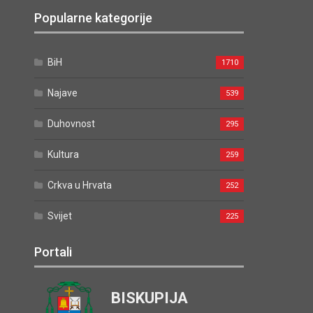
Popularne kategorije
BiH
1710
Najave
539
Duhovnost
295
Kultura
259
Crkva u Hrvata
252
Svijet
225
Portali
BISKUPIJA