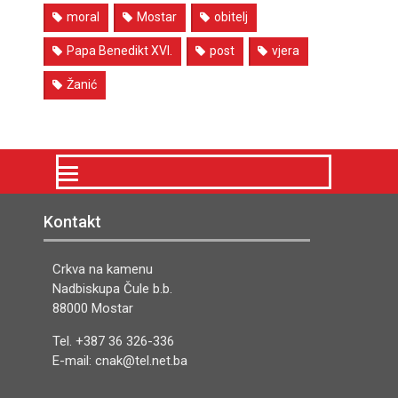
moral
Mostar
obitelj
Papa Benedikt XVI.
post
vjera
Žanić
Kontakt
Crkva na kamenu
Nadbiskupa Čule b.b.
88000 Mostar
Tel. +387 36 326-336
E-mail: cnak@tel.net.ba