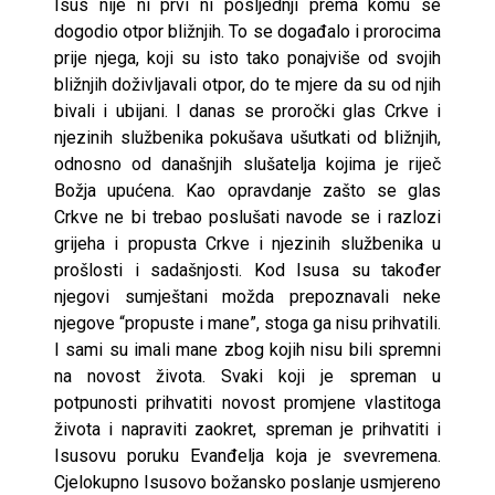
Isus nije ni prvi ni posljednji prema komu se
dogodio otpor bližnjih. To se događalo i prorocima
prije njega, koji su isto tako ponajviše od svojih
bližnjih doživljavali otpor, do te mjere da su od njih
bivali i ubijani. I danas se proročki glas Crkve i
njezinih službenika pokušava ušutkati od bližnjih,
odnosno od današnjih slušatelja kojima je riječ
Božja upućena. Kao opravdanje zašto se glas
Crkve ne bi trebao poslušati navode se i razlozi
grijeha i propusta Crkve i njezinih službenika u
prošlosti i sadašnjosti. Kod Isusa su također
njegovi sumještani možda prepoznavali neke
njegove “propuste i mane”, stoga ga nisu prihvatili.
I sami su imali mane zbog kojih nisu bili spremni
na novost života. Svaki koji je spreman u
potpunosti prihvatiti novost promjene vlastitoga
života i napraviti zaokret, spreman je prihvatiti i
Isusovu poruku Evanđelja koja je svevremena.
Cjelokupno Isusovo božansko poslanje usmjereno