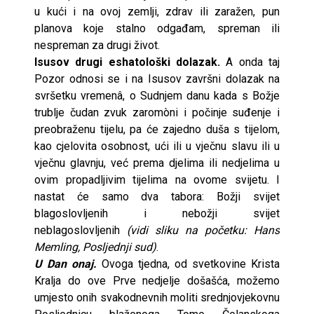
u kući i na ovoj zemlji, zdrav ili zaražen, pun
planova koje stalno odgađam, spreman ili
nespreman za drugi život.
Isusov drugi eshatološki dolazak.
A onda taj
Pozor odnosi se i na Isusov završni dolazak na
svršetku vremenâ, o Sudnjem danu kada s Božje
trublje čudan zvuk zaromòni i počinje suđenje i
preobraženu tijelu, pa će zajedno duša s tijelom,
kao cjelovita osobnost, ući ili u vječnu slavu ili u
vječnu glavnju, već prema djelima ili nedjelima u
ovim propadljivim tijelima na ovome svijetu. I
nastat će samo dva tabora: Božji svijet
blagoslovljenih i nebožji svijet
neblagoslovljenih
(vidi sliku na početku: Hans
Memling, Posljednji sud)
.
U Dan onaj.
Ovoga tjedna, od svetkovine Krista
Kralja do ove Prve nedjelje došašća, možemo
umjesto onih svakodnevnih moliti srednjovjekovnu