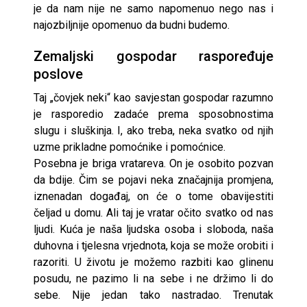
je da nam nije ne samo napomenuo nego nas i
najozbiljnije opomenuo da budni budemo.
Zemaljski gospodar raspoređuje
poslove
Taj „čovjek neki“ kao savjestan gospodar razumno
je rasporedio zadaće prema sposobnostima
slugu i sluškinja. I, ako treba, neka svatko od njih
uzme prikladne pomoćnike i pomoćnice.
Posebna je briga vratareva. On je osobito pozvan
da bdije. Čim se pojavi neka značajnija promjena,
iznenadan događaj, on će o tome obavijestiti
čeljad u domu. Ali taj je vratar očito svatko od nas
ljudi. Kuća je naša ljudska osoba i sloboda, naša
duhovna i tjelesna vrjednota, koja se može orobiti i
razoriti. U životu je možemo razbiti kao glinenu
posudu, ne pazimo li na sebe i ne držimo li do
sebe. Nije jedan tako nastradao. Trenutak