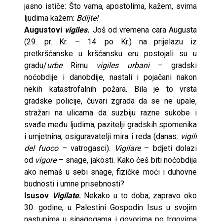
jasno ističe: Što vama, apostolima, kažem, svima
ljudima kažem:
Bdijte!
Augustovi
vigiles.
Još od vremena cara Augusta
(29. pr. Kr. – 14. po Kr.) na prijelazu iz
pretkršćanske u kršćansku eru postojali su u
gradu/
urbe
Rimu
vigiles urbani
– gradski
noćobdije i danobdije, nastali i pojačani nakon
nekih katastrofalnih požara. Bila je to vrsta
gradske policije, čuvari zgrada da se ne upale,
stražari na ulicama da suzbiju razne sukobe i
svađe među ljudima, pazitelji gradskih spomenika
i umjetnina, osiguravatelji mira i reda (danas:
vigili
del fuoco
– vatrogasci).
Vigilare
– bdjeti dolazi
od
vigore
– snage, jakosti. Kako ćeš biti noćobdija
ako nemaš u sebi snage, fizičke moći i duhovne
budnosti i umne prisebnosti?
Isusov
Vigilate
.
Nekako u to doba, zapravo oko
30. godine, u Palestini Gospodin Isus u svojim
nastupima u sinagogama i govorima po trgovima