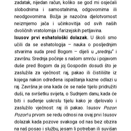
zadatak, nijedan račun, koliko se god mi osjećali
slobodnima i samostalnima, odgovornima ili
neodgovornima. Božja je nazočna djelotvornost
neizmjerno jača i učinkovitija od svih naših
dvoličnih vratolomija i farizejskih petljavina.
Isusov prvi eshatološki dolazak.
U školi smo
učili da se eshatologija – nauka o posljednjim
stvarima suda pred Bogom – dijeli u „srednju“ i
završnu. Srednja počinje s našom smrću i pojavom
duše pred Bogom da joj Gospodin dosudi što je
zaslužila za vječnost: raj, pakao ili čistilište iz
kojega nakon određena ispaštanja kazne odlazi u
raj. Završna je ona kada će se naše tijelo pridružiti
duši, na svršetku svijeta, o Sudnjem danu, kada će
biti i suđenje uskrslu tijelu kako je djelovalo i
zaslužilo vječnost: raj ili pakao. Isusov
Pozor!
Pozor!
u prvom se redu odnosi na ovaj prvi Isusov
dolazak kada pozove svakoga od nas bez obzira
na naš posao i službu, jesam li potreban ili suvišan