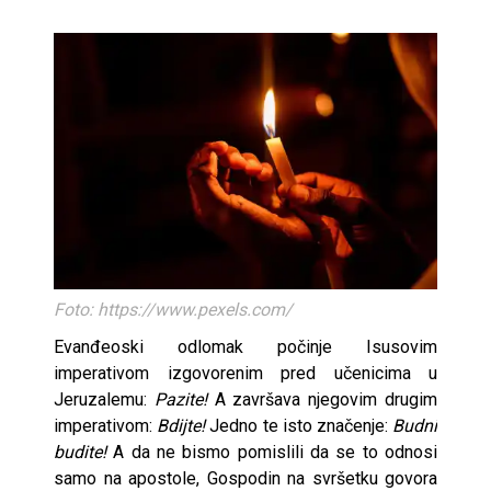
Foto: https://www.pexels.com/
Evanđeoski odlomak počinje Isusovim
imperativom izgovorenim pred učenicima u
Jeruzalemu:
Pazite!
A završava njegovim drugim
imperativom:
Bdijte!
Jedno te isto značenje:
Budni
budite!
A da ne bismo pomislili da se to odnosi
samo na apostole, Gospodin na svršetku govora