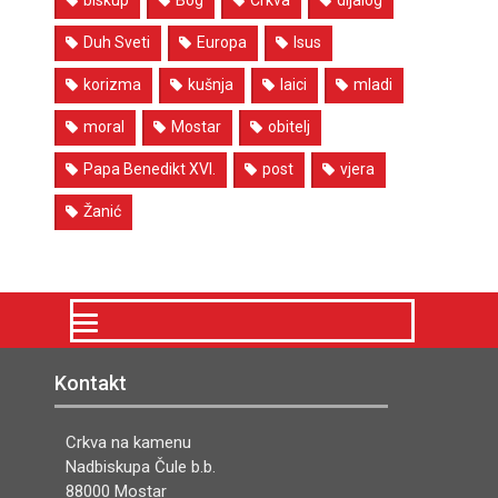
Duh Sveti
Europa
Isus
korizma
kušnja
laici
mladi
moral
Mostar
obitelj
Papa Benedikt XVI.
post
vjera
Žanić
Kontakt
Crkva na kamenu
Nadbiskupa Čule b.b.
88000 Mostar