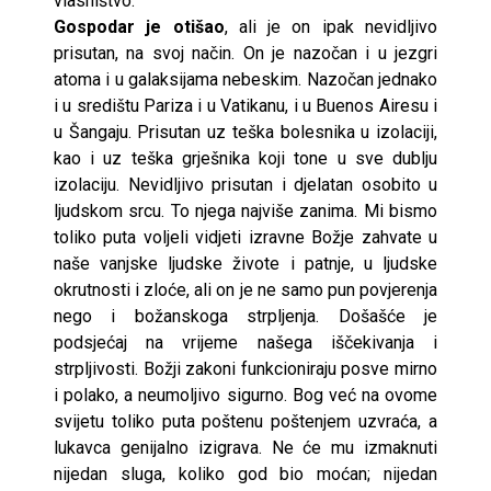
vlasništvo.
Gospodar je otišao
, ali je on ipak nevidljivo
prisutan, na svoj način. On je nazočan i u jezgri
atoma i u galaksijama nebeskim. Nazočan jednako
i u središtu Pariza i u Vatikanu, i u Buenos Airesu i
u Šangaju. Prisutan uz teška bolesnika u izolaciji,
kao i uz teška grješnika koji tone u sve dublju
izolaciju. Nevidljivo prisutan i djelatan osobito u
ljudskom srcu. To njega najviše zanima. Mi bismo
toliko puta voljeli vidjeti izravne Božje zahvate u
naše vanjske ljudske živote i patnje, u ljudske
okrutnosti i zloće, ali on je ne samo pun povjerenja
nego i božanskoga strpljenja. Došašće je
podsjećaj na vrijeme našega iščekivanja i
strpljivosti. Božji zakoni funkcioniraju posve mirno
i polako, a neumoljivo sigurno. Bog već na ovome
svijetu toliko puta poštenu poštenjem uzvraća, a
lukavca genijalno izigrava. Ne će mu izmaknuti
nijedan sluga, koliko god bio moćan; nijedan