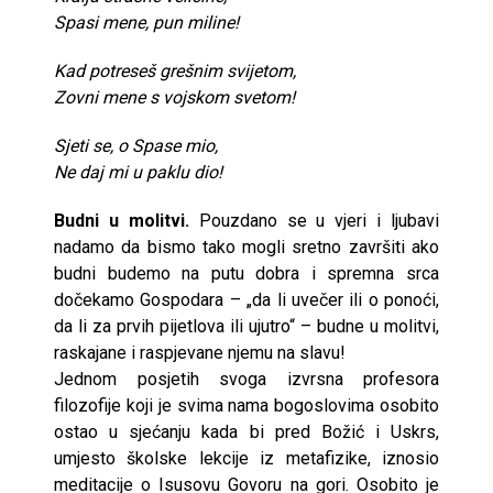
Spasi mene, pun miline!
Kad potreseš grešnim svijetom,
Zovni mene s vojskom svetom!
Sjeti se, o Spase mio,
Ne daj mi u paklu dio!
Budni u molitvi.
Pouzdano se u vjeri i ljubavi
nadamo da bismo tako mogli sretno završiti ako
budni budemo na putu dobra i spremna srca
dočekamo Gospodara – „da li uvečer ili o ponoći,
da li za prvih pijetlova ili ujutro“ – budne u molitvi,
raskajane i raspjevane njemu na slavu!
Jednom posjetih svoga izvrsna profesora
filozofije koji je svima nama bogoslovima osobito
ostao u sjećanju kada bi pred Božić i Uskrs,
umjesto školske lekcije iz metafizike, iznosio
meditacije o Isusovu Govoru na gori. Osobito je