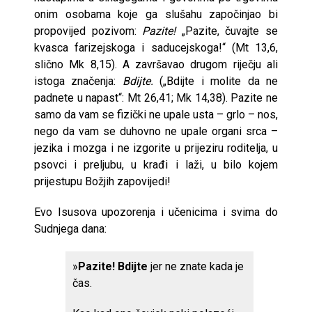
onim osobama koje ga slušahu započinjao bi
propovijed pozivom:
Pazite!
„Pazite, čuvajte se
kvasca farizejskoga i saducejskoga!“ (Mt 13,6,
slično Mk 8,15). A završavao drugom riječju ali
istoga značenja:
Bdijte.
(„Bdijte i molite da ne
padnete u napast“: Mt 26,41; Mk 14,38). Pazite ne
samo da vam se fizički ne upale usta – grlo – nos,
nego da vam se duhovno ne upale organi srca –
jezika i mozga i ne izgorite u prijeziru roditelja, u
psovci i preljubu, u krađi i laži, u bilo kojem
prijestupu Božjih zapovijedi!
Evo Isusova upozorenja i učenicima i svima do
Sudnjega dana:
»
Pazite!
Bdijte
jer ne znate kada je
čas.