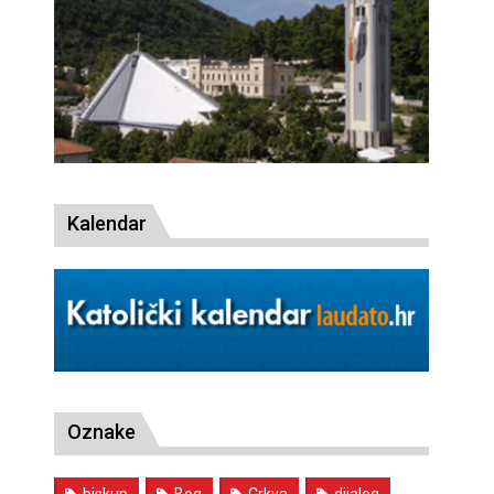
Kalendar
Oznake
biskup
Bog
Crkva
dijalog