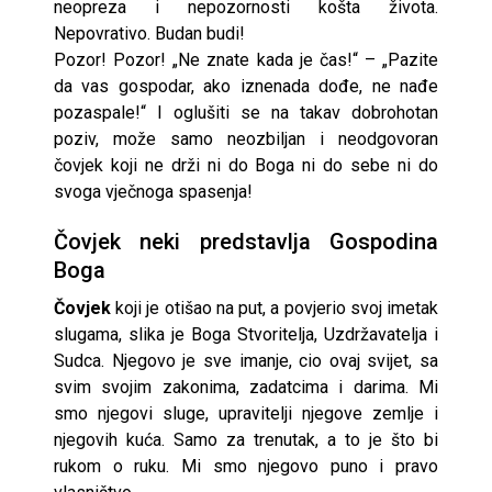
neopreza i nepozornosti košta života.
Nepovrativo. Budan budi!
Pozor! Pozor! „Ne znate kada je čas!“ – „Pazite
da vas gospodar, ako iznenada dođe, ne nađe
pozaspale!“ I oglušiti se na takav dobrohotan
poziv, može samo neozbiljan i neodgovoran
čovjek koji ne drži ni do Boga ni do sebe ni do
svoga vječnoga spasenja!
Čovjek neki predstavlja Gospodina
Boga
Čovjek
koji je otišao na put, a povjerio svoj imetak
slugama, slika je Boga Stvoritelja, Uzdržavatelja i
Sudca. Njegovo je sve imanje, cio ovaj svijet, sa
svim svojim zakonima, zadatcima i darima. Mi
smo njegovi sluge, upravitelji njegove zemlje i
njegovih kuća. Samo za trenutak, a to je što bi
rukom o ruku. Mi smo njegovo puno i pravo