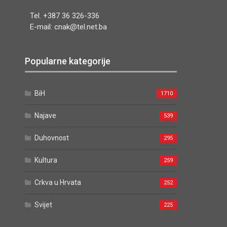
Tel. +387 36 326-336
E-mail: cnak@tel.net.ba
Popularne kategorije
BiH
1710
Najave
539
Duhovnost
295
Kultura
259
Crkva u Hrvata
252
Svijet
225