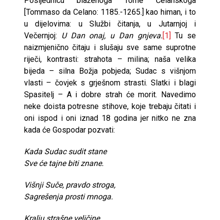
Posljednicu blaženoga Tome Čelanskoga
[Tommaso da Celano: 1185.-1265.] kao himan, i to
u dijelovima: u Službi čitanja, u Jutarnjoj i
Večernjoj:
U Dan onaj, u Dan gnjeva.
[1]
Tu se
naizmjenično čitaju i slušaju sve same suprotne
riječi, kontrasti: strahota – milina; naša velika
bijeda – silna Božja pobjeda; Sudac s višnjom
vlasti – čovjek s grješnom strasti. Slatki i blagi
Spasitelj – A i dobre strah će morit. Navedimo
neke doista potresne stihove, koje trebaju čitati i
oni ispod i oni iznad 18 godina jer nitko ne zna
kada će Gospodar pozvati:
Kada Sudac sudit stane
Sve će tajne biti znane.
Višnji Suče, pravdo stroga,
Sagrešenja prosti mnoga.
Kralju strašne veličine,