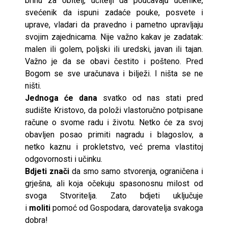
brinu za obitelj, učitelji da poučavaju učenike,
svećenik da ispuni zadaće pouke, posvete i
uprave, vladari da pravedno i pametno upravljaju
svojim zajednicama. Nije važno kakav je zadatak:
malen ili golem, poljski ili uredski, javan ili tajan.
Važno je da se obavi čestito i pošteno. Pred
Bogom se sve uračunava i bilježi. I ništa se ne
ništi.
Jednoga će dana
svatko od nas stati pred
sudište Kristovo, da položi vlastoručno potpisane
račune o svome radu i životu. Netko će za svoj
obavljen posao primiti nagradu i blagoslov, a
netko kaznu i prokletstvo, već prema vlastitoj
odgovornosti i učinku.
Bdjeti znači
da smo samo stvorenja, ograničena i
grješna, ali koja očekuju spasonosnu milost od
svoga Stvoritelja. Zato bdjeti uključuje
i
moliti
pomoć od Gospodara, darovatelja svakoga
dobra!