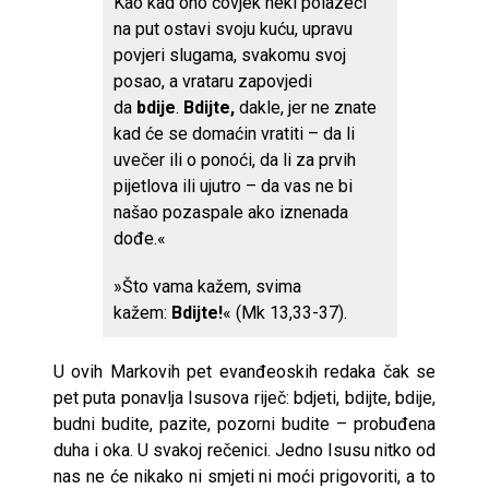
Kao kad ono čovjek neki polazeći
na put ostavi svoju kuću, upravu
povjeri slugama, svakomu svoj
posao, a vrataru zapovjedi
da
bdije
.
Bdijte,
dakle, jer ne znate
kad će se domaćin vratiti – da li
uvečer ili o ponoći, da li za prvih
pijetlova ili ujutro – da vas ne bi
našao pozaspale ako iznenada
dođe.«
»Što vama kažem, svima
kažem:
Bdijte!
«
(Mk 13,33-37).
U ovih Markovih pet evanđeoskih redaka čak se
pet puta ponavlja Isusova riječ: bdjeti, bdijte, bdije,
budni budite, pazite, pozorni budite – probuđena
duha i oka. U svakoj rečenici. Jedno Isusu nitko od
nas ne će nikako ni smjeti ni moći prigovoriti, a to