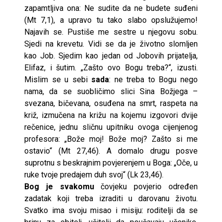
zapamtljiva ona: Ne sudite da ne budete suđeni
(Mt 7,1), a upravo tu tako slabo opslužujemo!
Najavih se. Pustiše me sestre u njegovu sobu.
Sjedi na krevetu. Vidi se da je životno slomljen
kao Job. Sjedim kao jedan od Jobovih prijatelja,
Elifaz, i šutim. „Zašto ovo Bogu treba?“, izusti.
Mislim se u sebi
sada
: ne treba to Bogu nego
nama, da se suobličimo slici Sina Božjega –
svezana, bičevana, osuđena na smrt, raspeta na
križ, izmučena na križu na kojemu izgovori dvije
rečenice, jednu sličnu upitniku ovoga cijenjenog
profesora: „Bože moj! Bože moj? Zašto si me
ostavio“ (Mt 27,46). A domalo drugu posve
suprotnu s beskrajnim povjerenjem u Boga: „Oče, u
ruke tvoje predajem duh svoj“ (Lk 23,46).
Bog je svakomu
čovjeku povjerio određen
zadatak koji treba izraditi u darovanu životu.
Svatko ima svoju misao i misiju: roditelji da se