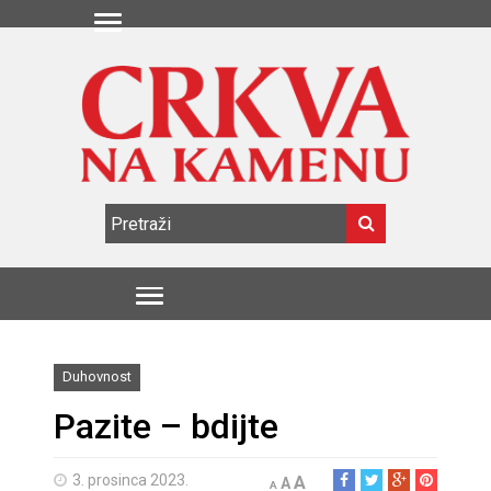
Duhovnost
Pazite – bdijte
3. prosinca 2023.
A
A
A