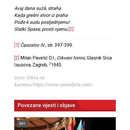
Avaj dana suzâ, straha
Kada grešni stvor iz praha
Pođe k sudu posljednjemu!
Slatki Spase, prosti njemu.
[2]
[1]
Časoslov IV
., str. 397-399
.
[2]
Milan Pavelić D.I.,
Crkveni himni
, Glasnik Srca
Isusova, Zagreb,
1945.
2
Izvor: Crkva na
kamenu/https://www.vjeraidjela.com/
Povezane vijesti i objave
BiH