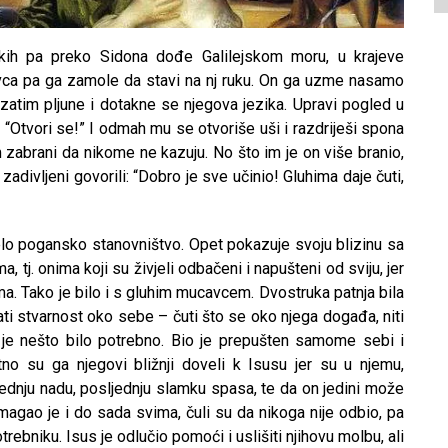
rskih pa preko Sidona dođe Galilejskom moru, u krajeve
a pa ga zamole da stavi na nj ruku. On ga uzme nasamo
 zatim pljune i dotakne se njegova jezika. Upravi pogled u
: “Otvori se!” I odmah mu se otvoriše uši i razdriješi spona
m zabrani da nikome ne kazuju. No što im je on više branio,
zadivljeni govorili: “Dobro je sve učinio! Gluhima daje čuti,
jelo pogansko stanovništvo. Opet pokazuje svoju blizinu sa
tj. onima koji su živjeli odbačeni i napušteni od sviju, jer
a. Tako je bilo i s gluhim mucavcem. Dvostruka patnja bila
ati stvarnost oko sebe – čuti što se oko njega događa, niti
 je nešto bilo potrebno. Bio je prepušten samome sebi i
jatno su ga njegovi bližnji doveli k Isusu jer su u njemu,
sljednju nadu, posljednju slamku spasa, te da on jedini može
magao je i do sada svima, čuli su da nikoga nije odbio, pa
otrebniku. Isus je odlučio pomoći i uslišiti njihovu molbu, ali