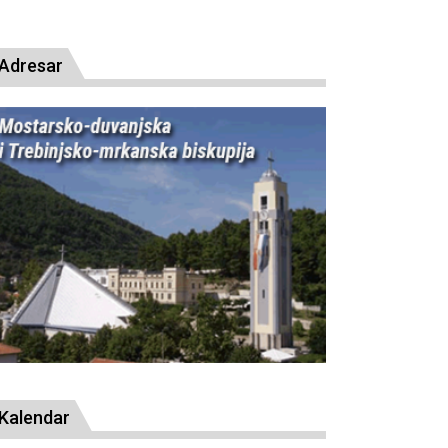
presude bl. Alojziju Stepincu
Adresar
Kalendar