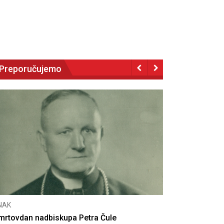
Preporučujemo
CNAK
Deseta obljetnica poništenja komunističke