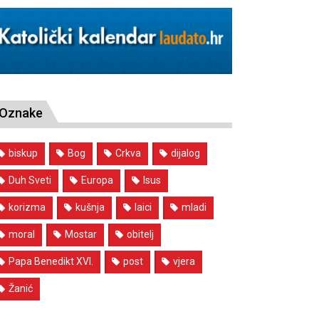
Oznake
biskup
Bog
Crkva
dijalog
Duh Sveti
Europa
Isus
korizma
kušnja
laici
mladi
moral
Mostar
obitelj
Papa Benedikt XVI.
post
vjera
Žanić