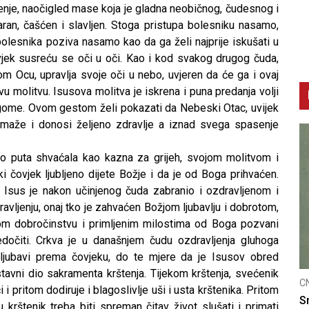
jenje, naočigled mase koja je gladna neobičnog, čudesnog i
ran, čašćen i slavljen. Stoga pristupa bolesniku nasamo,
bolesnika poziva nasamo kao da ga želi najprije iskušati u
vjek susreću se oči u oči. Kao i kod svakog drugog čuda,
m Ocu, upravlja svoje oči u nebo, uvjeren da će ga i ovaj
vu molitvu. Isusova molitva je iskrena i puna predanja volji
rugome. Ovom gestom želi pokazati da Nebeski Otac, uvijek
pomaže i donosi željeno zdravlje a iznad svega spasenje
ko puta shvaćala kao kazna za grijeh, svojom molitvom i
i čovjek ljubljeno dijete Božje i da je od Boga prihvaćen.
č. Isus je nakon učinjenog čuda zabranio i ozdravljenom i
vljenju, onaj tko je zahvaćen Božjom ljubavlju i dobrotom,
om dobročinstvu i primljenim milostima od Boga pozvani
edočiti. Crkva je u današnjem čudu ozdravljenja gluhoga
 ljubavi prema čovjeku, do te mjere da je Isusov obred
stavni dio sakramenta krštenja. Tijekom krštenja, svećenik
CNAK
i pritom dodiruje i blagoslivlje uši i usta krštenika. Pritom
Smrtovdan nadbiskupa Petra Čule
 krštenik treba biti spreman čitav život slušati i primati