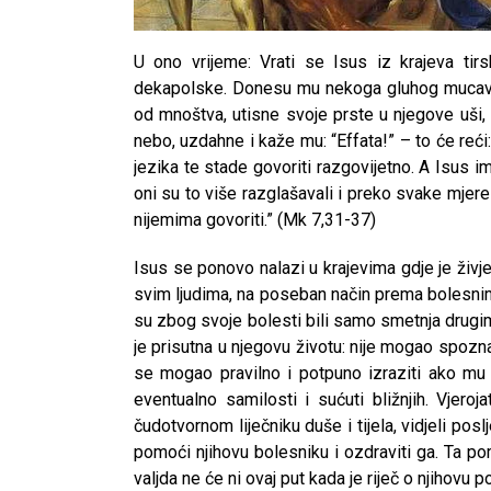
U ono vrijeme: Vrati se Isus iz krajeva ti
dekapolske. Donesu mu nekoga gluhog mucavc
od mnoštva, utisne svoje prste u njegove uši,
nebo, uzdahne i kaže mu: “Effata!” – to će reći
jezika te stade govoriti razgovijetno. A Isus i
oni su to više razglašavali i preko svake mjere 
nijemima govoriti.” (Mk 7,31-37)
Isus se ponovo nalazi u krajevima gdje je živ
svim ljudima, na poseban način prema bolesnima, 
su zbog svoje bolesti bili samo smetnja drugim
je prisutna u njegovu životu: nije mogao spozn
se mogao pravilno i potpuno izraziti ako mu
eventualno samilosti i sućuti bližnjih. Vjero
čudotvornom liječniku duše i tijela, vidjeli po
pomoći njihovu bolesniku i ozdraviti ga. Ta po
valjda ne će ni ovaj put kada je riječ o njihovu p