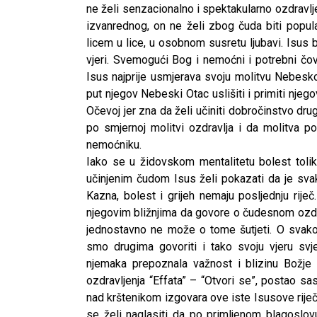
ne želi senzacionalno i spektakularno ozdravl
izvanrednog, on ne želi zbog čuda biti popula
licem u lice, u osobnom susretu ljubavi. Isus 
vjeri. Svemogući Bog i nemoćni i potrebni čo
Isus najprije usmjerava svoju molitvu Nebesko
put njegov Nebeski Otac uslišiti i primiti njego
Očevoj jer zna da želi učiniti dobročinstvo d
po smjernoj molitvi ozdravlja i da molitva 
nemoćniku.
Iako se u židovskom mentalitetu bolest toli
učinjenim čudom Isus želi pokazati da je svak
Kazna, bolest i grijeh nemaju posljednju rije
njegovim bližnjima da govore o čudesnom ozdra
jednostavno ne može o tome šutjeti. O svak
smo drugima govoriti i tako svoju vjeru svj
njemaka prepoznala važnost i blizinu Božje
ozdravljenja “Effata” – “Otvori se”, postao sa
CNAK
nad krštenikom izgovara ove iste Isusove riječi 
Kad se nasilje pretvara u optužnicu
se želi naglasiti da po primljenom blagoslovu