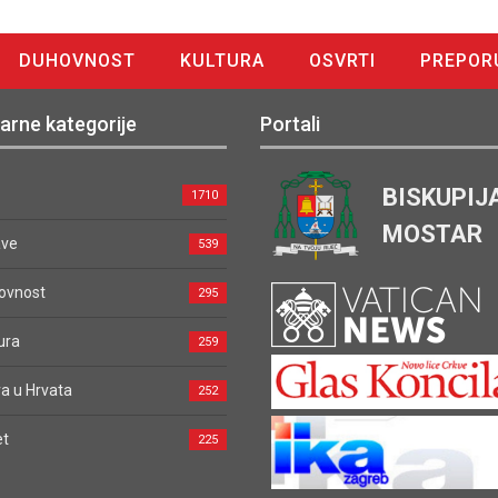
DUHOVNOST
KULTURA
OSVRTI
PREPOR
arne kategorije
Portali
BISKUPIJ
1710
MOSTAR
ave
539
ovnost
295
ura
259
a u Hrvata
252
et
225