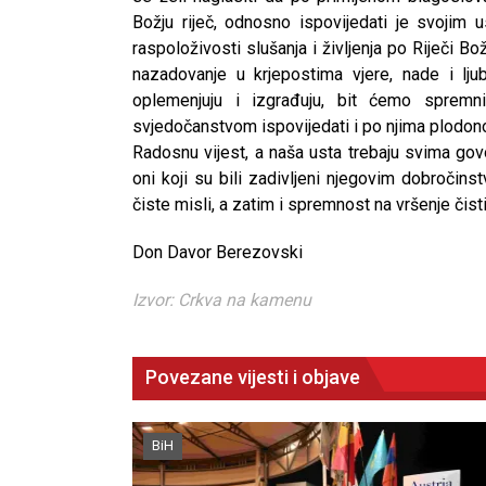
Božju riječ, odnosno ispovijedati je svojim 
raspoloživosti slušanja i življenja po Riječi Božj
nazadovanje u krjepostima vjere, nade i lj
oplemenjuju i izgrađuju, bit ćemo spremni
svjedočanstvom ispovijedati i po njima plodonos
Radosnu vijest, a naša usta trebaju svima govor
oni koji su bili zadivljeni njegovim dobročins
čiste misli, a zatim i spremnost na vršenje čist
Don Davor Berezovski
Izvor: Crkva na kamenu
Povezane vijesti i objave
BiH