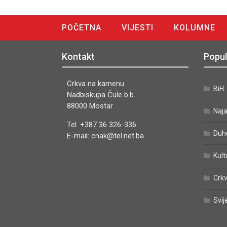
POČETNA
VIJESTI
KOLUMNE
DIGITALNO IZDANJE
Kontakt
Popul
Crkva na kamenu
BiH
Nadbiskupa Čule b.b.
88000 Mostar
Naj
Tel. +387 36 326-336
Duh
E-mail: cnak@tel.net.ba
Kult
Crkv
Svij