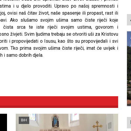
ustima i u djelo provoditi. Upravo po našoj spremnosti i
oj, ovisi naš čitav život, naše spasenje ili propast, rast ili
ubavi. Ako slušamo svojim ušima samo čiste riječi koje
 čista srca te iste riječi svojim ustima, govorom i
no živjeti. Svim ljudima trebaju se otvoriti uši za Kristovu
iti i propovijedati o Isusu, kao što su propovijedali i svi
tvom. Tko prima svojim ušima čiste riječi, imat će uvijek i
ih i samo dobrih djela.
BiH