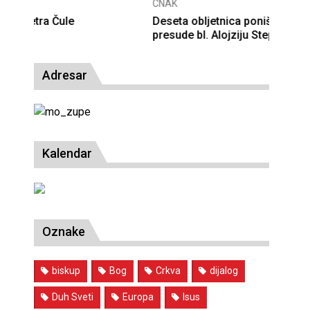
CNAK
Deseta obljetnica poništenja komunističke
presude bl. Alojziju Stepincu
Adresar
Kalendar
Oznake
biskup
Bog
Crkva
dijalog
Duh Sveti
Europa
Isus