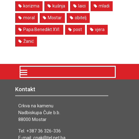
korizma
kušnja
laici
mladi
moral
Mostar
obitelj
Papa Benedikt XVI.
post
vjera
Žanić
Kontakt
Crkva na kamenu
Nadbiskupa Čule b.b.
88000 Mostar
Tel. +387 36 326-336
E-mail: cnak@tel.net.ba