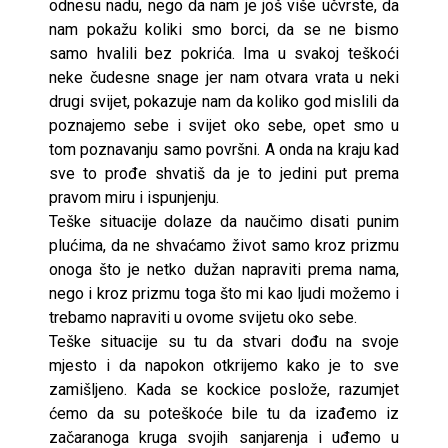
odnesu nadu, nego da nam je još više učvrste, da
nam pokažu koliki smo borci, da se ne bismo
samo hvalili bez pokrića. Ima u svakoj teškoći
neke čudesne snage jer nam otvara vrata u neki
drugi svijet, pokazuje nam da koliko god mislili da
poznajemo sebe i svijet oko sebe, opet smo u
tom poznavanju samo površni. A onda na kraju kad
sve to prođe shvatiš da je to jedini put prema
pravom miru i ispunjenju.
Teške situacije dolaze da naučimo disati punim
plućima, da ne shvaćamo život samo kroz prizmu
onoga što je netko dužan napraviti prema nama,
nego i kroz prizmu toga što mi kao ljudi možemo i
trebamo napraviti u ovome svijetu oko sebe.
Teške situacije su tu da stvari dođu na svoje
mjesto i da napokon otkrijemo kako je to sve
zamišljeno. Kada se kockice poslože, razumjet
ćemo da su poteškoće bile tu da izađemo iz
začaranoga kruga svojih sanjarenja i uđemo u