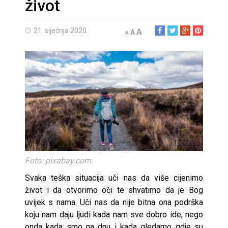
život
21. siječnja 2020.
A
A
A
Foto: pixabay.com
Svaka teška situacija uči nas da više cijenimo
život i da otvorimo oči te shvatimo da je Bog
uvijek s nama. Uči nas da nije bitna ona podrška
koju nam daju ljudi kada nam sve dobro ide, nego
onda kada smo na dnu i kada gledamo gdje su