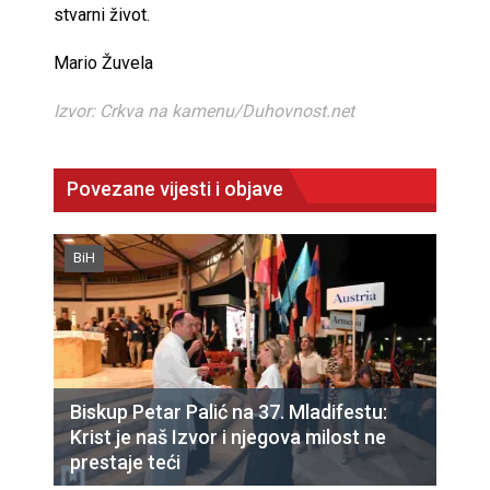
stvarni život.
Mario Žuvela
Izvor: Crkva na kamenu/Duhovnost.net
Povezane vijesti i objave
BiH
Biskup Petar Palić na 37. Mladifestu:
Krist je naš Izvor i njegova milost ne
prestaje teći