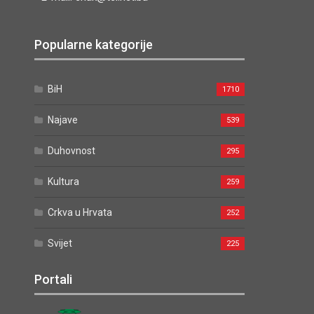
Popularne kategorije
BiH
1710
Najave
539
Duhovnost
295
Kultura
259
Crkva u Hrvata
252
Svijet
225
Portali