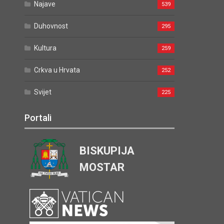
Najave
539
Duhovnost
295
Kultura
259
Crkva u Hrvata
252
Svijet
225
Portali
BISKUPIJA
MOSTAR