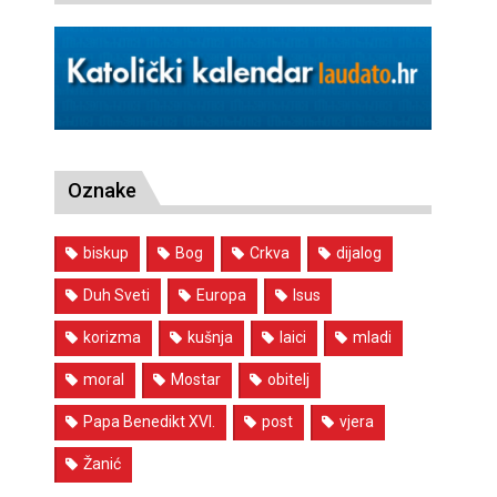
Oznake
biskup
Bog
Crkva
dijalog
Duh Sveti
Europa
Isus
korizma
kušnja
laici
mladi
moral
Mostar
obitelj
Papa Benedikt XVI.
post
vjera
Žanić