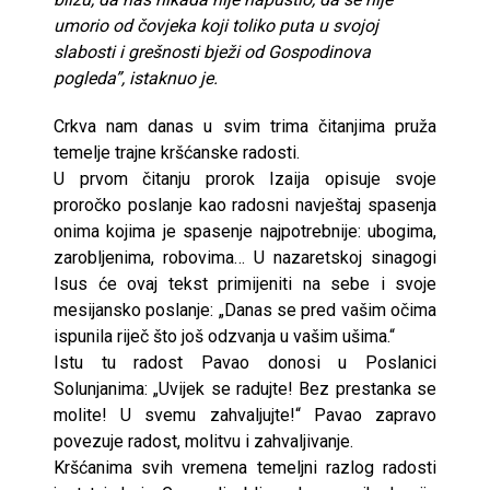
umorio od čovjeka koji toliko puta u svojoj
slabosti i grešnosti bježi od Gospodinova
pogleda”, istaknuo je.
Crkva nam danas u svim trima čitanjima pruža
temelje trajne kršćanske radosti.
U prvom čitanju prorok Izaija opisuje svoje
proročko poslanje kao radosni navještaj spasenja
onima kojima je spasenje najpotrebnije: ubogima,
zarobljenima, robovima… U nazaretskoj sinagogi
Isus će ovaj tekst primijeniti na sebe i svoje
mesijansko poslanje: „Danas se pred vašim očima
ispunila riječ što još odzvanja u vašim ušima.“
Istu tu radost Pavao donosi u Poslanici
Solunjanima: „Uvijek se radujte! Bez prestanka se
molite! U svemu zahvaljujte!“ Pavao zapravo
povezuje radost, molitvu i zahvaljivanje.
Kršćanima svih vremena temeljni razlog radosti