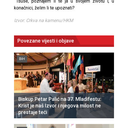
Isuse, poznajem li te ja u svojem životu i, u
konačnici, želim li te upoznati?
Izvor: Crkva na kamenu/HKM
Povezane vijesti i objave
BiH
Biskup Petar Palić na 37. Mladifestu:
Krist je naš Izvor i njegova milost ne
prestaje teći