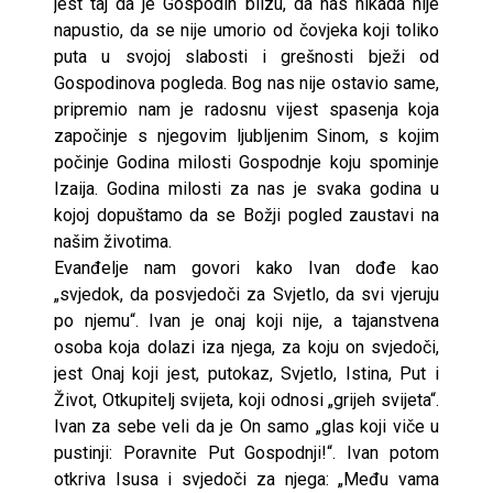
jest taj da je Gospodin blizu, da nas nikada nije
napustio, da se nije umorio od čovjeka koji toliko
puta u svojoj slabosti i grešnosti bježi od
Gospodinova pogleda. Bog nas nije ostavio same,
pripremio nam je radosnu vijest spasenja koja
započinje s njegovim ljubljenim Sinom, s kojim
počinje Godina milosti Gospodnje koju spominje
Izaija. Godina milosti za nas je svaka godina u
kojoj dopuštamo da se Božji pogled zaustavi na
našim životima.
Evanđelje nam govori kako Ivan dođe kao
„svjedok, da posvjedoči za Svjetlo, da svi vjeruju
po njemu“. Ivan je onaj koji nije, a tajanstvena
osoba koja dolazi iza njega, za koju on svjedoči,
jest Onaj koji jest, putokaz, Svjetlo, Istina, Put i
Život, Otkupitelj svijeta, koji odnosi „grijeh svijeta“.
Ivan za sebe veli da je On samo „glas koji viče u
pustinji: Poravnite Put Gospodnji!“. Ivan potom
otkriva Isusa i svjedoči za njega: „Među vama