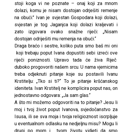
stoji koga vi ne poznate – onaj koji za mnom
dolazi, komu je nisam dostojan odrješiti remenje
na obući.’’ Ivan je svjestan Gospodara koji dolazi,
svjestan je tog Jaganjca koji dolazi kraljevati i
zato izgovara ovako snažne riječi: „Nisam
dostojan odriješiti mu remenja na obući.“
Draga braćo i sestre, koliko puta smo baš mi oni
koji trebaju poput Ivana dopustiti sebi izreći ove
riječi poniznosti. Upravo tada će živa Riječ
duboko progovoriti našem srcu. U nama vjernicima
treba odjeknuti pitanje koje su postavili Ivanu
Krstitelju: „Tko si ti?“ To je pitanje kršćanskog
ideniteta. Ivan Krstitelj ne komplicira poput nas, on
jednostavno odgovara: „Ja sam glas.“
A što mi možemo odgovoriti na to pitanje? Jesu li
moj i tvoj život poput Ivanova, svjedočanstvo za
Isusa, ili se sva moja i tvoja religioznost iscrpljuje
u eventualnom odlasku na nedjeljnu misu? Mogu li
drugi po mom i tvom životu vidjeti da smo