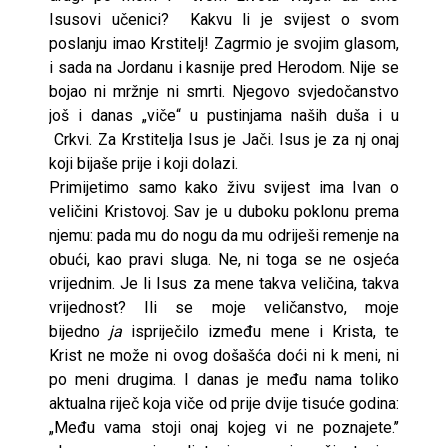
Isusovi učenici? Kakvu li je svijest o svom
poslanju imao Krstitelj! Zagrmio je svojim glasom,
i sada na Jordanu i kasnije pred Herodom. Nije se
bojao ni mržnje ni smrti. Njegovo svjedočanstvo
još i danas „viče“ u pustinjama naših duša i u
Crkvi. Za Krstitelja Isus je Jači. Isus je za nj onaj
koji bijaše prije i koji dolazi.
Primijetimo samo kako živu svijest ima Ivan o
veličini Kristovoj. Sav je u duboku poklonu prema
njemu: pada mu do nogu da mu odriješi remenje na
obući, kao pravi sluga. Ne, ni toga se ne osjeća
vrijednim. Je li Isus za mene takva veličina, takva
vrijednost? Ili se moje veličanstvo, moje
bijedno
ja
ispriječilo između mene i Krista, te
Krist ne može ni ovog došašća doći ni k meni, ni
po meni drugima. I danas je među nama toliko
aktualna riječ koja viče od prije dvije tisuće godina:
„Među vama stoji onaj kojeg vi ne poznajete.’’