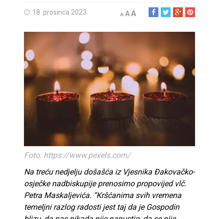
18. prosinca 2023.
A
A
A
Foto: https://www.pexels.com/
Na treću nedjelju došašća iz Vjesnika Đakovačko-
osječke nadbiskupije prenosimo propovijed vlč.
Petra Maskaljevića. “Kršćanima svih vremena
temeljni razlog radosti jest taj da je Gospodin
blizu, da nas nikada nije napustio, da se nije