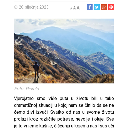
20. siječnja 2023.
A
A
A
Foto: Pexels
Vjerojatno smo više puta u životu bili u tako
dramatičnoj situaciji u kojoj nam se činilo da se ne
ćemo živi izvući. Svatko od nas u svome životu
prolazi kroz različite potrese, nevolje i oluje. Sve
je to vrijeme kušnje, čišćenja u kojemu nas Isus uči