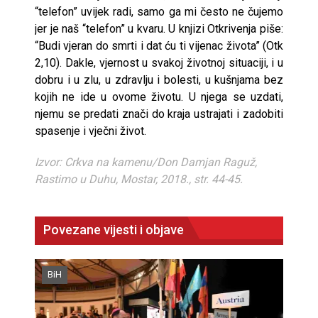
“telefon” uvijek radi, samo ga mi često ne čujemo
jer je naš “telefon” u kvaru. U knjizi Otkrivenja piše:
“Budi vjeran do smrti i dat ću ti vijenac života” (Otk
2,10). Dakle, vjernost u svakoj životnoj situaciji, i u
dobru i u zlu, u zdravlju i bolesti, u kušnjama bez
kojih ne ide u ovome životu. U njega se uzdati,
njemu se predati znači do kraja ustrajati i zadobiti
spasenje i vječni život.
Izvor: Crkva na kamenu/Don Damjan Raguž,
Rastimo u Duhu, Mostar, 2018., str. 44-45.
Povezane vijesti i objave
BiH