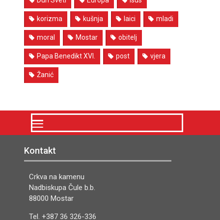
korizma
kušnja
laici
mladi
moral
Mostar
obitelj
Papa Benedikt XVI.
post
vjera
Žanić
Kontakt
Crkva na kamenu
Nadbiskupa Čule b.b.
88000 Mostar
Tel. +387 36 326-336