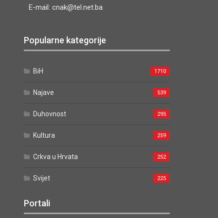
E-mail: cnak@tel.net.ba
Popularne kategorije
BiH
1710
Najave
539
Duhovnost
295
Kultura
259
Crkva u Hrvata
252
Svijet
225
Portali