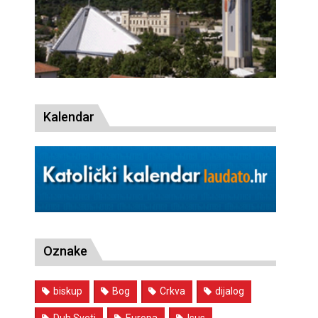
Kalendar
Oznake
biskup
Bog
Crkva
dijalog
Duh Sveti
Europa
Isus