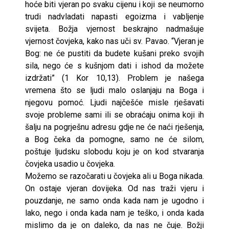
hoće biti vjeran po svaku cijenu i koji se neumorno
trudi nadvladati napasti egoizma i vabljenje
svijeta. Božja vjernost beskrajno nadmašuje
vjernost čovjeka, kako nas uči sv. Pavao. “Vjeran je
Bog: ne će pustiti da budete kušani preko svojih
sila, nego će s kušnjom dati i ishod da možete
izdržati” (1 Kor 10,13). Problem je našega
vremena što se ljudi malo oslanjaju na Boga i
njegovu pomoć. Ljudi najčešće misle rješavati
svoje probleme sami ili se obraćaju onima koji ih
šalju na pogrješnu adresu gdje ne će naći rješenja,
a Bog čeka da pomogne, samo ne će silom,
poštuje ljudsku slobodu koju je on kod stvaranja
čovjeka usadio u čovjeka.
Možemo se razočarati u čovjeka ali u Boga nikada.
On ostaje vjeran dovijeka. Od nas traži vjeru i
pouzdanje, ne samo onda kada nam je ugodno i
lako, nego i onda kada nam je teško, i onda kada
mislimo da je on daleko, da nas ne čuje. Božji