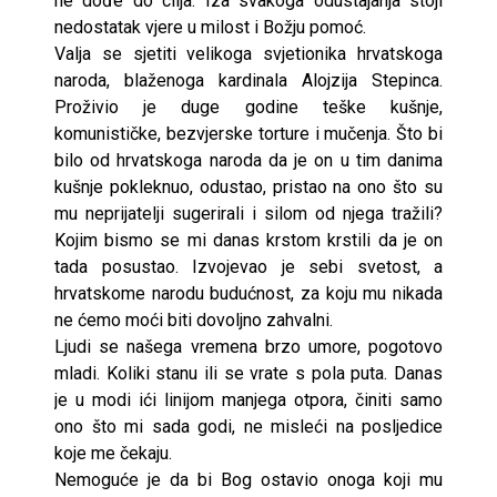
ne dođe do cilja. Iza svakoga odustajanja stoji
nedostatak vjere u milost i Božju pomoć.
Valja se sjetiti velikoga svjetionika hrvatskoga
naroda, blaženoga kardinala Alojzija Stepinca.
Proživio je duge godine teške kušnje,
komunističke, bezvjerske torture i mučenja. Što bi
bilo od hrvatskoga naroda da je on u tim danima
kušnje pokleknuo, odustao, pristao na ono što su
mu neprijatelji sugerirali i silom od njega tražili?
Kojim bismo se mi danas krstom krstili da je on
tada posustao. Izvojevao je sebi svetost, a
hrvatskome narodu budućnost, za koju mu nikada
ne ćemo moći biti dovoljno zahvalni.
Ljudi se našega vremena brzo umore, pogotovo
mladi. Koliki stanu ili se vrate s pola puta. Danas
je u modi ići linijom manjega otpora, činiti samo
ono što mi sada godi, ne misleći na posljedice
koje me čekaju.
Nemoguće je da bi Bog ostavio onoga koji mu