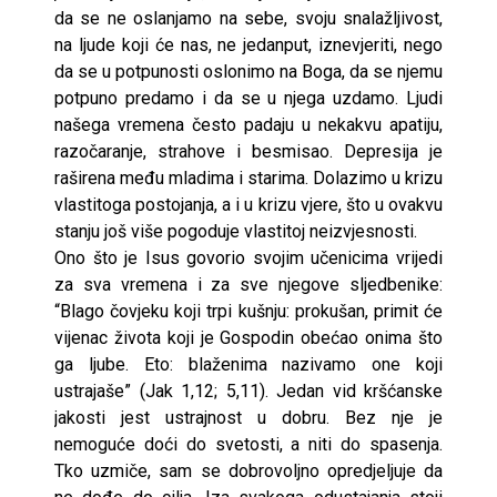
da se ne oslanjamo na sebe, svoju snalažljivost,
na ljude koji će nas, ne jedanput, iznevjeriti, nego
da se u potpunosti oslonimo na Boga, da se njemu
potpuno predamo i da se u njega uzdamo. Ljudi
našega vremena često padaju u nekakvu apatiju,
razočaranje, strahove i besmisao. Depresija je
raširena među mladima i starima. Dolazimo u krizu
vlastitoga postojanja, a i u krizu vjere, što u ovakvu
stanju još više pogoduje vlastitoj neizvjesnosti.
Ono što je Isus govorio svojim učenicima vrijedi
za sva vremena i za sve njegove sljedbenike:
“Blago čovjeku koji trpi kušnju: prokušan, primit će
vijenac života koji je Gospodin obećao onima što
ga ljube. Eto: blaženima nazivamo one koji
ustrajaše” (Jak 1,12; 5,11). Jedan vid kršćanske
jakosti jest ustrajnost u dobru. Bez nje je
nemoguće doći do svetosti, a niti do spasenja.
Tko uzmiče, sam se dobrovoljno opredjeljuje da