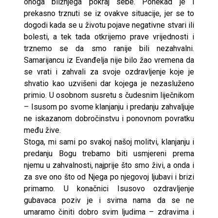
onoga bližnjega pokraj sebe. Ponekad je i
prekasno trznuti se iz ovakve situacije, jer se to
dogodi kada se u životu pojave negativne stvari ili
bolesti, a tek tada otkrijemo prave vrijednosti i
trznemo se da smo ranije bili nezahvalni.
Samarijancu iz Evanđelja nije bilo žao vremena da
se vrati i zahvali za svoje ozdravljenje koje je
shvatio kao uzvišeni dar kojega je nezasluženo
primio. U osobnom susretu s čudesnim liječnikom
– Isusom po svome klanjanju i predanju zahvaljuje
ne iskazanom dobročinstvu i ponovnom povratku
među žive.
Stoga, mi sami po svakoj našoj molitvi, klanjanju i
predanju Bogu trebamo biti usmjereni prema
njemu u zahvalnosti, najprije što smo živi, a onda i
za sve ono što od Njega po njegovoj ljubavi i brizi
primamo. U konačnici Isusovo ozdravljenje
gubavaca poziv je i svima nama da se ne
umaramo činiti dobro svim ljudima – zdravima i