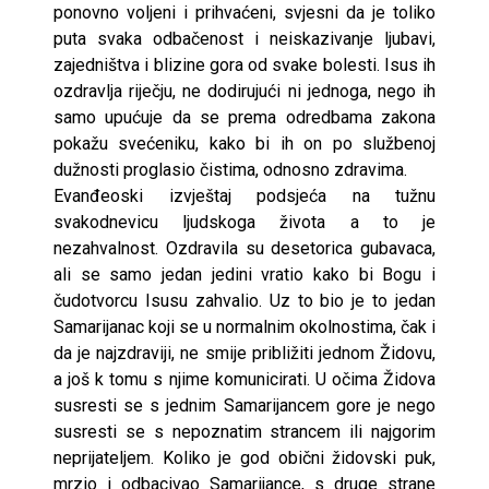
ponovno voljeni i prihvaćeni, svjesni da je toliko
puta svaka odbačenost i neiskazivanje ljubavi,
zajedništva i blizine gora od svake bolesti. Isus ih
ozdravlja riječju, ne dodirujući ni jednoga, nego ih
samo upućuje da se prema odredbama zakona
pokažu svećeniku, kako bi ih on po službenoj
dužnosti proglasio čistima, odnosno zdravima.
Evanđeoski izvještaj podsjeća na tužnu
svakodnevicu ljudskoga života a to je
nezahvalnost. Ozdravila su desetorica gubavaca,
ali se samo jedan jedini vratio kako bi Bogu i
čudotvorcu Isusu zahvalio. Uz to bio je to jedan
Samarijanac koji se u normalnim okolnostima, čak i
da je najzdraviji, ne smije približiti jednom Židovu,
a još k tomu s njime komunicirati. U očima Židova
susresti se s jednim Samarijancem gore je nego
susresti se s nepoznatim strancem ili najgorim
neprijateljem. Koliko je god obični židovski puk,
mrzio i odbacivao Samarijance, s druge strane