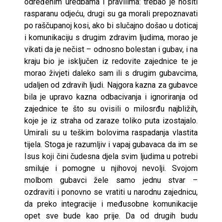
određenim uredbama i pravilima: trebao je nositi
rasparanu odjeću, drugi su ga morali prepoznavati
po raščupanoj kosi, ako bi slučajno došao u doticaj
i komunikaciju s drugim zdravim ljudima, morao je
vikati da je nečist – odnosno bolestan i gubav, i na
kraju bio je isključen iz redovite zajednice te je
morao živjeti daleko sam ili s drugim gubavcima,
udaljen od zdravih ljudi. Najgora kazna za gubavce
bila je upravo kazna odbacivanja i ignoriranja od
zajednice te što su ovisili o milosrđu najbližih,
koje je iz straha od zaraze toliko puta izostajalo.
Umirali su u teškim bolovima raspadanja vlastita
tijela. Stoga je razumljiv i vapaj gubavaca da im se
Isus koji čini čudesna djela svim ljudima u potrebi
smiluje i pomogne u njihovoj nevolji. Svojom
molbom gubavci žele samo jednu stvar –
ozdraviti i ponovno se vratiti u narodnu zajednicu,
da preko integracije i međusobne komunikacije
opet sve bude kao prije. Da od drugih budu