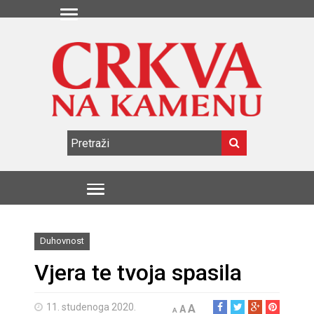
Duhovnost
Vjera te tvoja spasila
11. studenoga 2020.
A
A
A