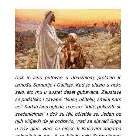
Dok je Isus putovao u Jeruzalem, prolazio je
između Samarije i Galileje. Kad je ulazio u neko
selo, eto mu u susret deset gubavaca. Zaustave
se podaleko i zavape: “Isuse, učitelju, smiluj nam
se!” Kad ih Isus ugleda, reče im: “Idite, pokažite se
svećenicima!” I dok su išli, očistiše se. Jedan od
njih vidjevši da je ozdravio, vrati se slaveći Boga
u sav glas. Baci se ničice k Isusovim nogama
zahvaljujući mu. A to bijaše neki Samarijanac.