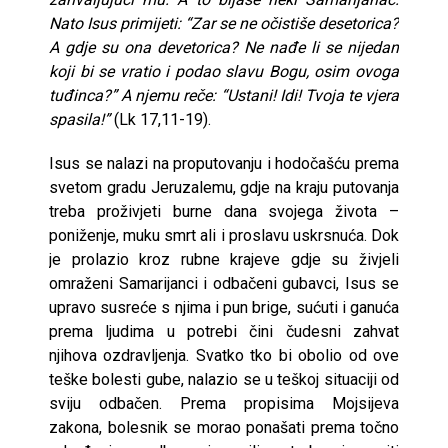
Nato Isus primijeti: “Zar se ne očistiše desetorica?
A gdje su ona devetorica? Ne nađe li se nijedan
koji bi se vratio i podao slavu Bogu, osim ovoga
tuđinca?” A njemu reče: “Ustani! Idi! Tvoja te vjera
spasila!”
(Lk 17,11-19).
Isus se nalazi na proputovanju i hodočašću prema
svetom gradu Jeruzalemu, gdje na kraju putovanja
treba proživjeti burne dana svojega života –
poniženje, muku smrt ali i proslavu uskrsnuća. Dok
je prolazio kroz rubne krajeve gdje su živjeli
omraženi Samarijanci i odbačeni gubavci, Isus se
upravo susreće s njima i pun brige, sućuti i ganuća
prema ljudima u potrebi čini čudesni zahvat
njihova ozdravljenja. Svatko tko bi obolio od ove
teške bolesti gube, nalazio se u teškoj situaciji od
sviju odbačen. Prema propisima Mojsijeva
zakona, bolesnik se morao ponašati prema točno