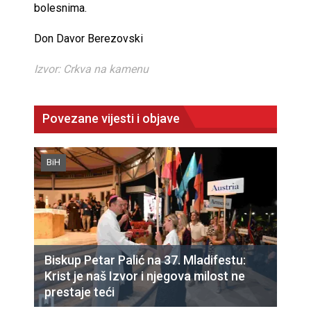
bolesnima.
Don Davor Berezovski
Izvor: Crkva na kamenu
Povezane vijesti i objave
BiH
Biskup Petar Palić na 37. Mladifestu:
Krist je naš Izvor i njegova milost ne
prestaje teći