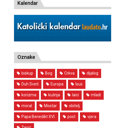
Kalendar
Oznake
biskup
Bog
Crkva
dijalog
Duh Sveti
Europa
Isus
korizma
kušnja
laici
mladi
moral
Mostar
obitelj
Papa Benedikt XVI.
post
vjera
Žanić