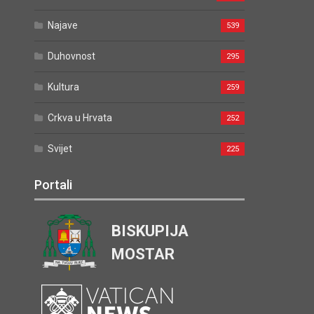
Najave
539
Duhovnost
295
Kultura
259
Crkva u Hrvata
252
Svijet
225
Portali
BISKUPIJA
MOSTAR