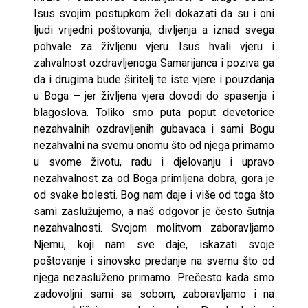
Isus svojim postupkom želi dokazati da su i oni
ljudi vrijedni poštovanja, divljenja a iznad svega
pohvale za življenu vjeru. Isus hvali vjeru i
zahvalnost ozdravljenoga Samarijanca i poziva ga
da i drugima bude širitelj te iste vjere i pouzdanja
u Boga – jer življena vjera dovodi do spasenja i
blagoslova. Toliko smo puta poput devetorice
nezahvalnih ozdravljenih gubavaca i sami Bogu
nezahvalni na svemu onomu što od njega primamo
u svome životu, radu i djelovanju i upravo
nezahvalnost za od Boga primljena dobra, gora je
od svake bolesti. Bog nam daje i više od toga što
sami zaslužujemo, a naš odgovor je često šutnja
nezahvalnosti. Svojom molitvom zaboravljamo
Njemu, koji nam sve daje, iskazati svoje
poštovanje i sinovsko predanje na svemu što od
njega nezasluženo primamo. Prečesto kada smo
zadovoljni sami sa sobom, zaboravljamo i na