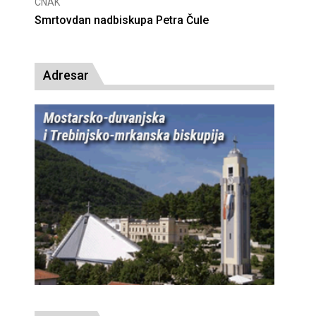
CNAK
Deseta obljetnica poništenja komunističke
presude bl. Alojziju Stepincu
Adresar