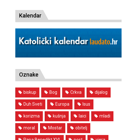
Kalendar
Oznake
biskup
Bog
Crkva
dijalog
Duh Sveti
Europa
Isus
korizma
kušnja
laici
mladi
moral
Mostar
obitelj
Papa Benedikt XVI.
post
vjera