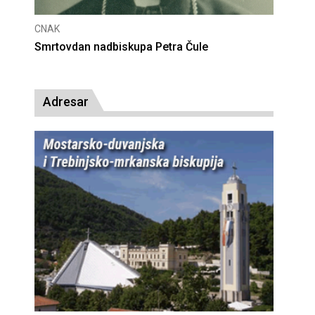
CNAK
CNAK
Smrtovdan nadbiskupa Petra Čule
Deset
presu
Adresar