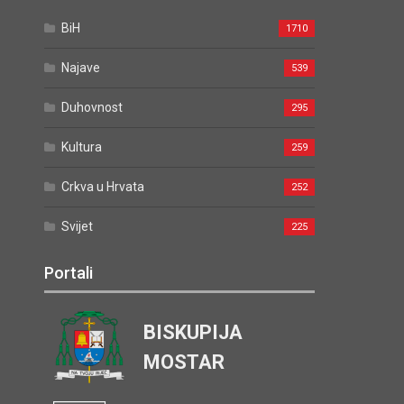
BiH
1710
Najave
539
Duhovnost
295
Kultura
259
Crkva u Hrvata
252
Svijet
225
Portali
BISKUPIJA
MOSTAR