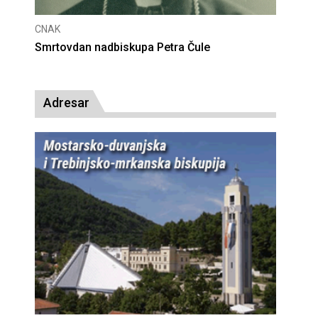
CNAK
CNAK
Smrtovdan nadbiskupa Petra Čule
Deset
presu
Adresar