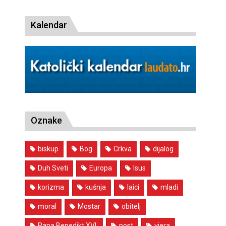
Kalendar
Oznake
biskup
Bog
Crkva
dijalog
Duh Sveti
Europa
Isus
korizma
kušnja
laici
mladi
moral
Mostar
obitelj
Papa Benedikt XVI.
post
vjera