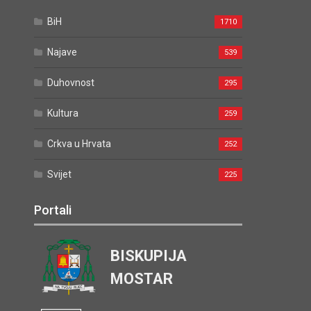
BiH
1710
Najave
539
Duhovnost
295
Kultura
259
Crkva u Hrvata
252
Svijet
225
Portali
BISKUPIJA
MOSTAR